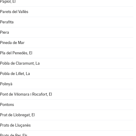
Papiol, El
Parets del Vallès
Perafita
Piera
Pineda de Mar
Pla del Penedès, El
Pobla de Claramunt, La
Pobla de Lillet, La
Polinyà
Pont de Vilomara i Rocafort, El
Pontons
Prat de Llobregat, El
Prats de Lluçanès
Prats de Rei, Els