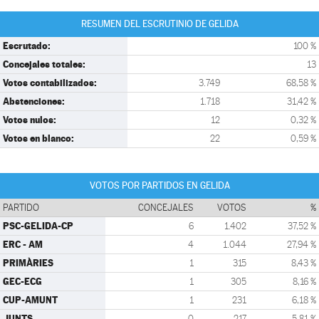
RESUMEN DEL ESCRUTINIO DE GELIDA
Escrutado:
100 %
Concejales totales:
13
Votos contabilizados:
3.749
68,58 %
Abstenciones:
1.718
31,42 %
Votos nulos:
12
0,32 %
Votos en blanco:
22
0,59 %
VOTOS POR PARTIDOS EN GELIDA
PARTIDO
CONCEJALES
VOTOS
%
PSC-GELIDA-CP
6
1.402
37,52 %
ERC - AM
4
1.044
27,94 %
PRIMÀRIES
1
315
8,43 %
GEC-ECG
1
305
8,16 %
CUP-AMUNT
1
231
6,18 %
JUNTS
0
217
5,81 %