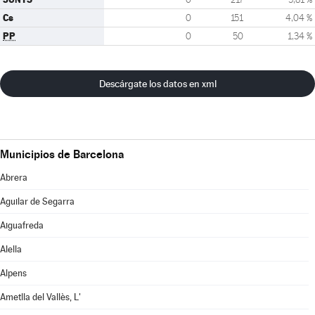
Cs
0
151
4,04 %
PP
0
50
1,34 %
Descárgate los datos en xml
Municipios de Barcelona
Abrera
Aguilar de Segarra
Aiguafreda
Alella
Alpens
Ametlla del Vallès, L'