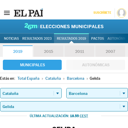
SUSCRÍBETE
26M | Elec
NOTICIAS
RESULTADOS 2023
RESULTADOS 2019
PACTOS
AUTONÓMIC
2019
2015
2011
2007
MUNICIPALES
AUTONÓMICAS
Estás en:
Total España
»
Cataluña
»
Barcelona
»
Gelida
18.55
ÚLTIMA ACTUALIZACIÓN:
CEST