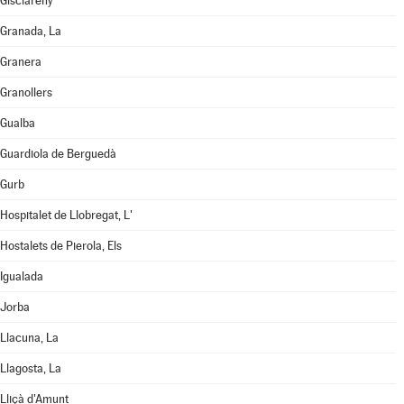
Gisclareny
Granada, La
Granera
Granollers
Gualba
Guardiola de Berguedà
Gurb
Hospitalet de Llobregat, L'
Hostalets de Pierola, Els
Igualada
Jorba
Llacuna, La
Llagosta, La
Lliçà d'Amunt