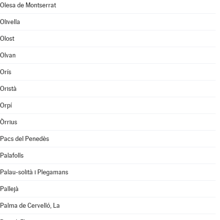
Olesa de Montserrat
Olivella
Olost
Olvan
Orís
Oristà
Orpí
Òrrius
Pacs del Penedès
Palafolls
Palau-solità i Plegamans
Pallejà
Palma de Cervelló, La