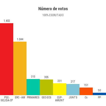
Número de votos
100
%
ESCRUTADO
1.402
1.044
315
305
231
217
151
50
PSC-
ERC - AM
PRIMÀRIES
GEC-ECG
CUP-
JUNTS
Cs
PP
GELIDA-CP
AMUNT