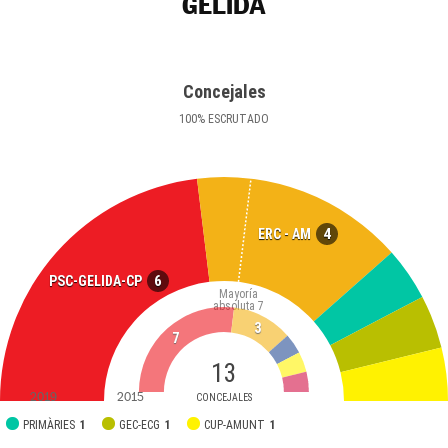
GELIDA
Concejales
100
%
ESCRUTADO
4
ERC - AM
6
PSC-GELIDA-CP
Mayoría
absoluta
7
3
7
13
2019
2015
CONCEJALES
PRIMÀRIES
1
GEC-ECG
1
CUP-AMUNT
1