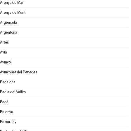
Arenys de Mar
Arenys de Munt
Argençola
Argentona
Artés
Avià
Avinyó
Avinyonet del Penedès
Badalona
Badia del Vallès
Bagà
Balenyà
Balsareny