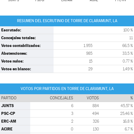
JUNTS
PSC-CP
ERC-AM
ACIRE
PTE-VV
RESUMEN DEL ESCRUTINIO DE TORRE DE CLARAMUNT, LA
Escrutado:
100 %
Concejales totales:
11
Votos contabilizados:
1.955
66,5 %
Abstenciones:
985
33,5 %
Votos nulos:
15
0,77 %
Votos en blanco:
29
1,49 %
VOTOS POR PARTIDOS EN TORRE DE CLARAMUNT, LA
PARTIDO
CONCEJALES
VOTOS
%
JUNTS
6
884
45,57 %
PSC-CP
3
494
25,46 %
ERC-AM
2
326
16,8 %
ACIRE
0
130
6,7 %