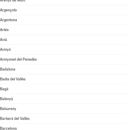
Arenys de Munt
Argençola
Argentona
Artés
Avià
Avinyó
Avinyonet del Penedès
Badalona
Badia del Vallès
Bagà
Balenyà
Balsareny
Barberà del Vallès
Barcelona