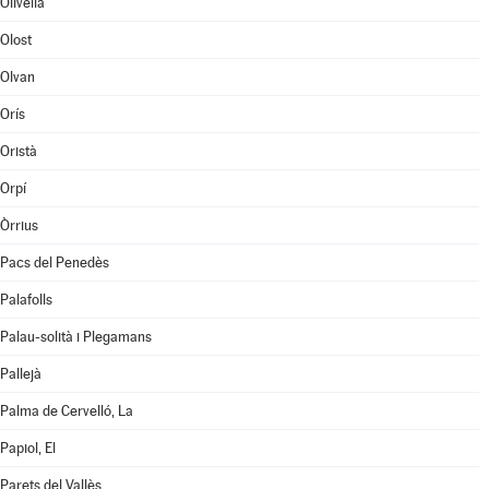
Olivella
Olost
Olvan
Orís
Oristà
Orpí
Òrrius
Pacs del Penedès
Palafolls
Palau-solità i Plegamans
Pallejà
Palma de Cervelló, La
Papiol, El
Parets del Vallès