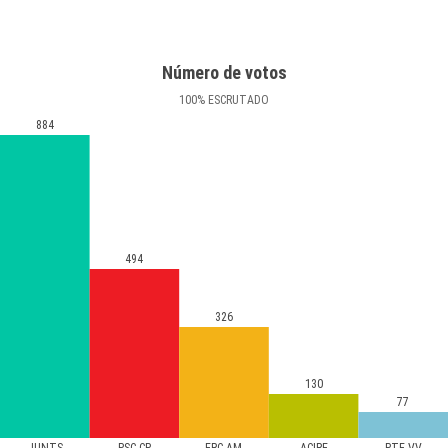
Número de votos
100
%
ESCRUTADO
884
494
326
130
77