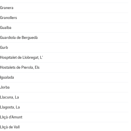
Granera
Granollers
Gualba
Guardiola de Berguedà
Gurb
Hospitalet de Llobregat, L'
Hostalets de Pierola, Els
Igualada
Jorba
Llacuna, La
Llagosta, La
Lliçà d'Amunt
Lliçà de Vall