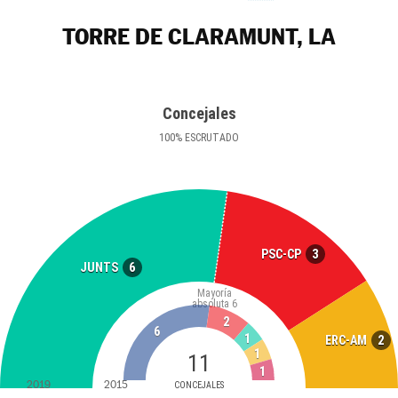
TORRE DE CLARAMUNT, LA
Concejales
100
%
ESCRUTADO
3
PSC-CP
6
JUNTS
Mayoría
absoluta
6
2
6
1
2
ERC-AM
1
11
1
2019
2015
CONCEJALES