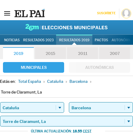
SUSCRÍBETE
26M | Elec
NOTICIAS
RESULTADOS 2023
RESULTADOS 2019
PACTOS
AUTONÓMIC
2019
2015
2011
2007
MUNICIPALES
AUTONÓMICAS
Estás en:
Total España
»
Cataluña
»
Barcelona
»
Torre de Claramunt, La
18.55
ÚLTIMA ACTUALIZACIÓN:
CEST