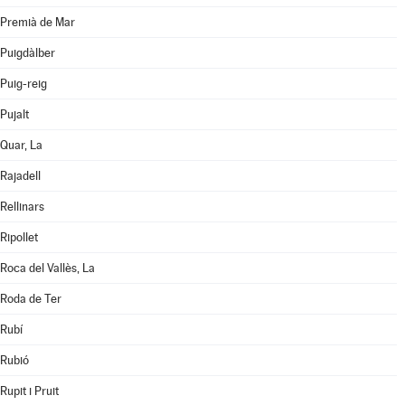
Premià de Mar
Puigdàlber
Puig-reig
Pujalt
Quar, La
Rajadell
Rellinars
Ripollet
Roca del Vallès, La
Roda de Ter
Rubí
Rubió
Rupit i Pruit