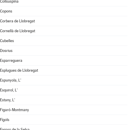
Collsuspina
Copons
Corbera de Llobregat
Cornellà de Llobregat
Cubelles
Dosrius
Esparreguera
Esplugues de Llobregat
Espunyola, L'
Esquirol, L'
Estany, L'
Figaró-Montmany
Fígols
Fogars de la Selva