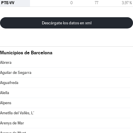
PTE-VV
0
77
3,97 %
Descárgate los datos en xml
Municipios de Barcelona
Abrera
Aguilar de Segarra
Aiguafreda
Alella
Alpens
Ametlla del Vallès, L'
Arenys de Mar