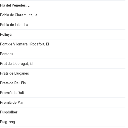
Pla del Penedès, El
Pobla de Claramunt, La
Pobla de Lillet, La
Polinyà
Pont de Vilomara i Rocafort, El
Pontons
Prat de Llobregat, El
Prats de Lluçanès
Prats de Rei, Els
Premià de Dalt
Premià de Mar
Puigdàlber
Puig-reig