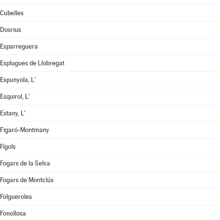
Cubelles
Dosrius
Esparreguera
Esplugues de Llobregat
Espunyola, L'
Esquirol, L'
Estany, L'
Figaró-Montmany
Fígols
Fogars de la Selva
Fogars de Montclús
Folgueroles
Fonollosa