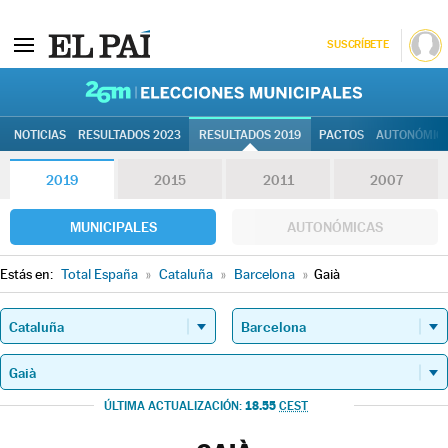
SUSCRÍBETE
26M | Elec
NOTICIAS
RESULTADOS 2023
RESULTADOS 2019
PACTOS
AUTONÓMIC
2019
2015
2011
2007
MUNICIPALES
AUTONÓMICAS
Estás en:
Total España
»
Cataluña
»
Barcelona
»
Gaià
18.55
ÚLTIMA ACTUALIZACIÓN:
CEST