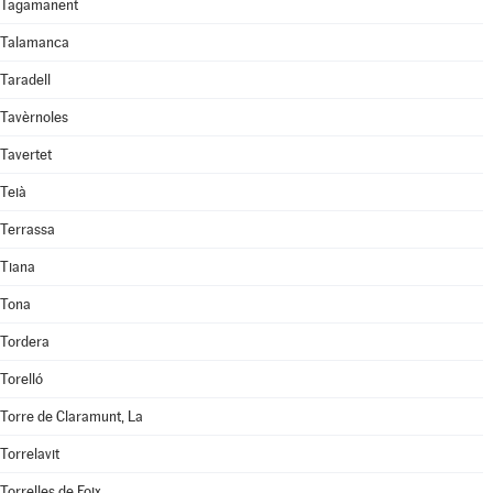
Tagamanent
Talamanca
Taradell
Tavèrnoles
Tavertet
Teià
Terrassa
Tiana
Tona
Tordera
Torelló
Torre de Claramunt, La
Torrelavit
Torrelles de Foix