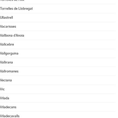
Torrelles de Llobregat
Ullastrell
Vacarisses
Vallbona d'Anoia
Vallcebre
Vallgorguina
Vallirana
Vallromanes
Veciana
Vic
Vilada
Viladecans
Viladecavalls