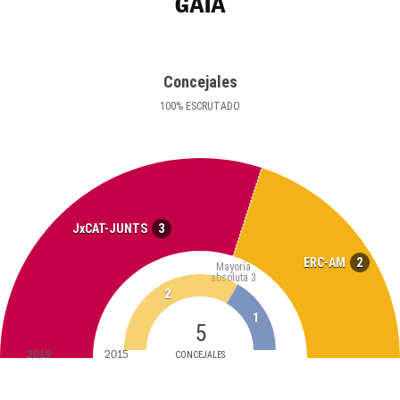
GAIÀ
Concejales
100
%
ESCRUTADO
3
JxCAT-JUNTS
2
ERC-AM
Mayoría
absoluta
3
2
1
5
2019
2015
CONCEJALES