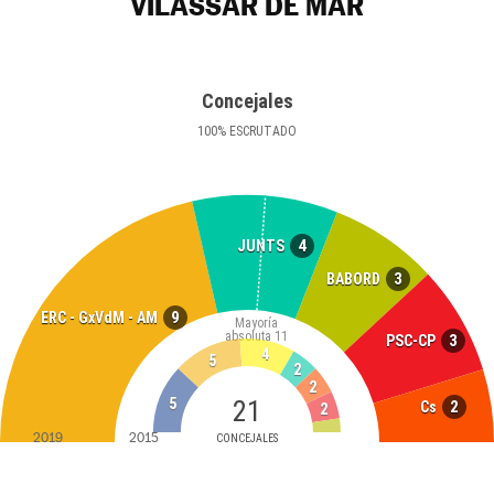
VILASSAR DE MAR
Concejales
100
%
ESCRUTADO
4
JUNTS
3
BABORD
9
ERC - GxVdM - AM
Mayoría
absoluta
11
3
PSC-CP
4
5
2
2
5
21
2
Cs
2
2019
2015
CONCEJALES