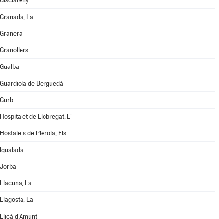
Gisclareny
Granada, La
Granera
Granollers
Gualba
Guardiola de Berguedà
Gurb
Hospitalet de Llobregat, L'
Hostalets de Pierola, Els
Igualada
Jorba
Llacuna, La
Llagosta, La
Lliçà d'Amunt