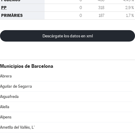
PP
0
318
2,9 %
PRIMÀRIES
0
187
1,7 %
Descárgate los datos en xml
Municipios de Barcelona
Abrera
Aguilar de Segarra
Aiguafreda
Alella
Alpens
Ametlla del Vallès, L'