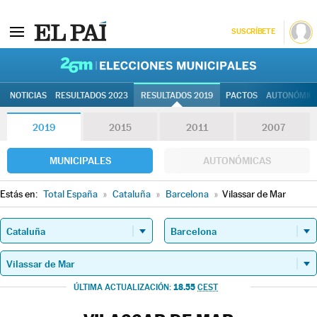
SUSCRÍBETE
26M | Elec
NOTICIAS
RESULTADOS 2023
RESULTADOS 2019
PACTOS
AUTONÓMIC
2019
2015
2011
2007
MUNICIPALES
AUTONÓMICAS
Estás en:
Total España
»
Cataluña
»
Barcelona
»
Vilassar de Mar
18.55
ÚLTIMA ACTUALIZACIÓN:
CEST