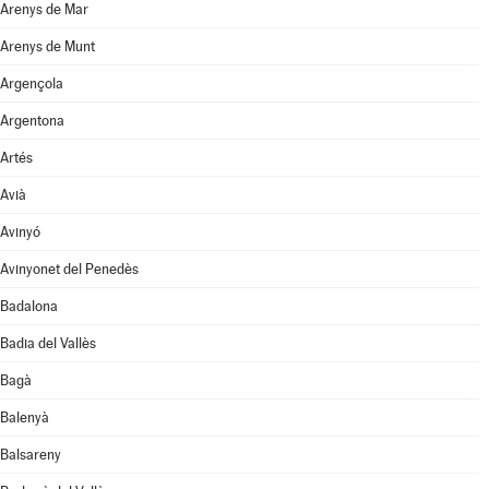
Arenys de Mar
Arenys de Munt
Argençola
Argentona
Artés
Avià
Avinyó
Avinyonet del Penedès
Badalona
Badia del Vallès
Bagà
Balenyà
Balsareny