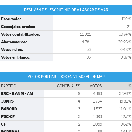
RESUMEN DEL ESCRUTINIO DE VILASSAR DE MAR
Escrutado:
100 %
Concejales totales:
21
Votos contabilizados:
11.021
69,74 %
Abstenciones:
4.781
30,26 %
Votos nulos:
53
0,48 %
Votos en blanco:
95
0,87 %
VOTOS POR PARTIDOS EN VILASSAR DE MAR
PARTIDO
CONCEJALES
VOTOS
%
ERC - GxVdM - AM
9
4.163
37,96 %
JUNTS
4
1.734
15,81 %
BABORD
3
1.537
14,01 %
PSC-CP
3
1.393
12,7 %
Cs
2
1.055
9,62 %
PODEMOS
0
486
4,43 %