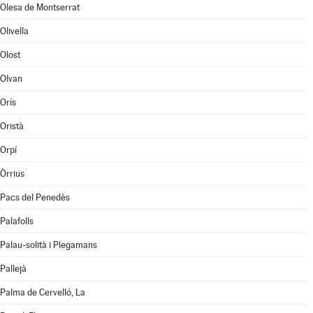
Olesa de Montserrat
Olivella
Olost
Olvan
Orís
Oristà
Orpí
Òrrius
Pacs del Penedès
Palafolls
Palau-solità i Plegamans
Pallejà
Palma de Cervelló, La