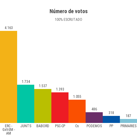
Número de votos
100
%
ESCRUTADO
4.163
1.734
1.537
1.393
1.055
486
318
187
ERC -
JUNTS
BABORD
PSC-CP
Cs
PODEMOS
PP
PRIMÀRIES
GxVdM -
AM