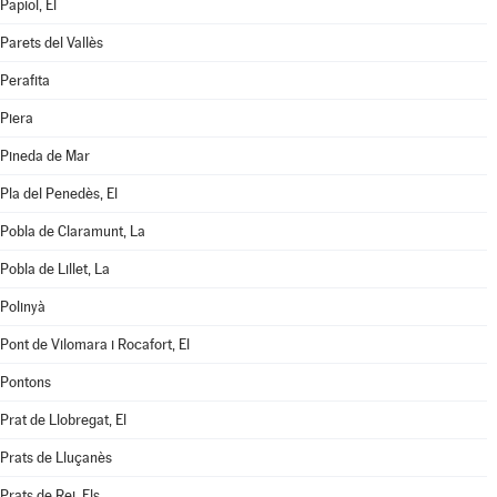
Papiol, El
Parets del Vallès
Perafita
Piera
Pineda de Mar
Pla del Penedès, El
Pobla de Claramunt, La
Pobla de Lillet, La
Polinyà
Pont de Vilomara i Rocafort, El
Pontons
Prat de Llobregat, El
Prats de Lluçanès
Prats de Rei, Els