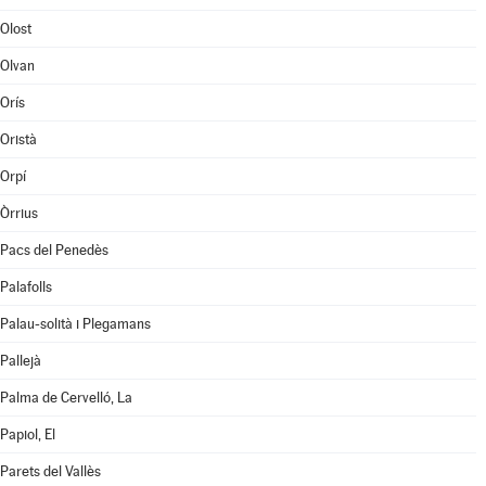
Olost
Olvan
Orís
Oristà
Orpí
Òrrius
Pacs del Penedès
Palafolls
Palau-solità i Plegamans
Pallejà
Palma de Cervelló, La
Papiol, El
Parets del Vallès