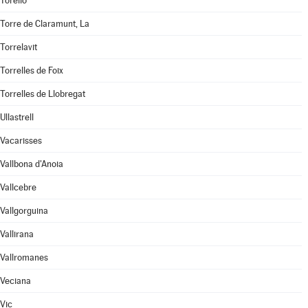
Torelló
Torre de Claramunt, La
Torrelavit
Torrelles de Foix
Torrelles de Llobregat
Ullastrell
Vacarisses
Vallbona d'Anoia
Vallcebre
Vallgorguina
Vallirana
Vallromanes
Veciana
Vic