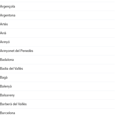
Argençola
Argentona
Artés
Avià
Avinyó
Avinyonet del Penedès
Badalona
Badia del Vallès
Bagà
Balenyà
Balsareny
Barberà del Vallès
Barcelona