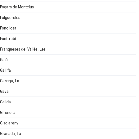
Fogars de Montclús
Folgueroles
Fonollosa
Font-rubí
Franqueses del Vallès, Les
Gaià
Gallifa
Garriga, La
Gavà
Gelida
Gironella
Gisclareny
Granada, La