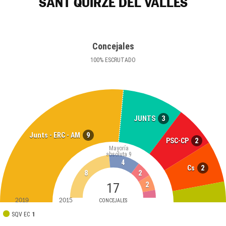
SANT QUIRZE DEL VALLÈS
Concejales
100
%
ESCRUTADO
3
JUNTS
9
Junts - ERC - AM
2
PSC-CP
Mayoría
absoluta
9
4
2
Cs
8
2
17
2
2019
2015
CONCEJALES
SQV EC
1