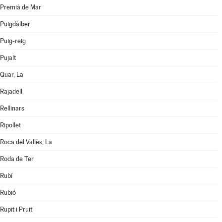
Premià de Mar
Puigdàlber
Puig-reig
Pujalt
Quar, La
Rajadell
Rellinars
Ripollet
Roca del Vallès, La
Roda de Ter
Rubí
Rubió
Rupit i Pruit