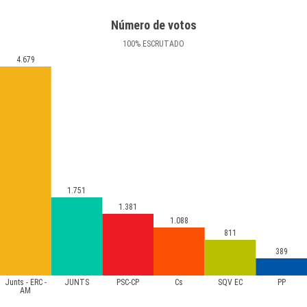
Número de votos
100
%
ESCRUTADO
4.679
1.751
1.381
1.088
811
389
Junts - ERC -
JUNTS
PSC-CP
Cs
SQV EC
PP
AM