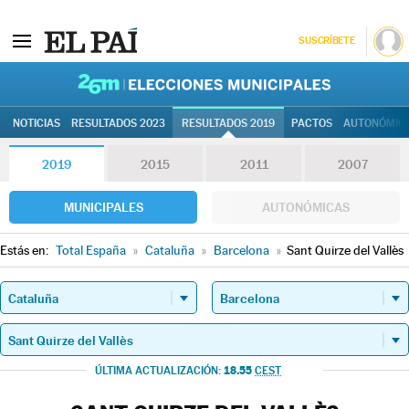
SUSCRÍBETE
26M | Elec
NOTICIAS
RESULTADOS 2023
RESULTADOS 2019
PACTOS
AUTONÓMIC
2019
2015
2011
2007
MUNICIPALES
AUTONÓMICAS
Estás en:
Total España
»
Cataluña
»
Barcelona
»
Sant Quirze del Vallès
18.55
ÚLTIMA ACTUALIZACIÓN:
CEST