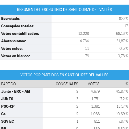
RESUMEN DEL ESCRUTINIO DE SANT QUIRZE DEL VALLÈS
Escrutado:
100 %
Concejales totales:
17
Votos contabilizados:
10.229
68,13 %
Abstenciones:
4.784
31,87 %
Votos nulos:
51
0,5 %
Votos en blanco:
79
0,78 %
VOTOS POR PARTIDOS EN SANT QUIRZE DEL VALLÈS
PARTIDO
CONCEJALES
VOTOS
%
Junts - ERC - AM
9
4.679
45,97 %
JUNTS
3
1.751
17,2 %
PSC-CP
2
1.381
13,57 %
Cs
2
1.088
10,69 %
SQV EC
1
811
7,97 %
PP
0
389
3,82 %