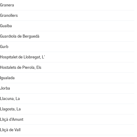
Granera
Granollers
Gualba
Guardiola de Berguedà
Gurb
Hospitalet de Llobregat, L'
Hostalets de Pierola, Els
Igualada
Jorba
Llacuna, La
Llagosta, La
Lliçà d'Amunt
Lliçà de Vall