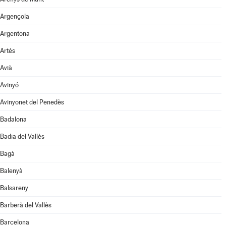
Argençola
Argentona
Artés
Avià
Avinyó
Avinyonet del Penedès
Badalona
Badia del Vallès
Bagà
Balenyà
Balsareny
Barberà del Vallès
Barcelona