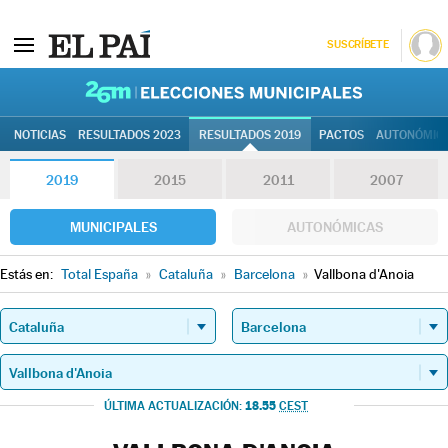
SUSCRÍBETE
26M | Elec
NOTICIAS
RESULTADOS 2023
RESULTADOS 2019
PACTOS
AUTONÓMIC
2019
2015
2011
2007
MUNICIPALES
AUTONÓMICAS
Estás en:
Total España
»
Cataluña
»
Barcelona
»
Vallbona d'Anoia
18.55
ÚLTIMA ACTUALIZACIÓN:
CEST