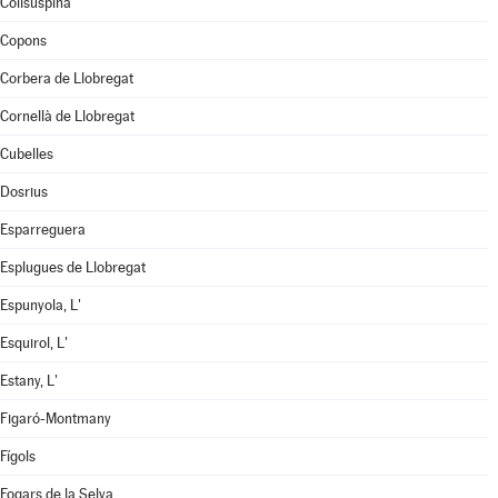
Collsuspina
Copons
Corbera de Llobregat
Cornellà de Llobregat
Cubelles
Dosrius
Esparreguera
Esplugues de Llobregat
Espunyola, L'
Esquirol, L'
Estany, L'
Figaró-Montmany
Fígols
Fogars de la Selva