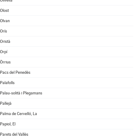
Olivella
Olost
Olvan
Orís
Oristà
Orpí
Òrrius
Pacs del Penedès
Palafolls
Palau-solità i Plegamans
Pallejà
Palma de Cervelló, La
Papiol, El
Parets del Vallès