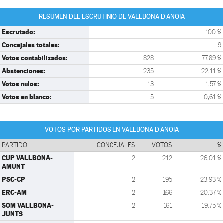
RESUMEN DEL ESCRUTINIO DE VALLBONA D'ANOIA
Escrutado:
100 %
Concejales totales:
9
Votos contabilizados:
828
77,89 %
Abstenciones:
235
22,11 %
Votos nulos:
13
1,57 %
Votos en blanco:
5
0,61 %
VOTOS POR PARTIDOS EN VALLBONA D'ANOIA
PARTIDO
CONCEJALES
VOTOS
%
CUP VALLBONA-
2
212
26,01 %
AMUNT
PSC-CP
2
195
23,93 %
ERC-AM
2
166
20,37 %
SOM VALLBONA-
2
161
19,75 %
JUNTS