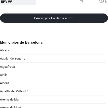
UPV-VV
1
76
9,33 %
Descárgate los datos en xml
Municipios de Barcelona
Abrera
Aguilar de Segarra
Aiguafreda
Alella
Alpens
Ametlla del Vallès, L'
Arenys de Mar
Arenys de Munt