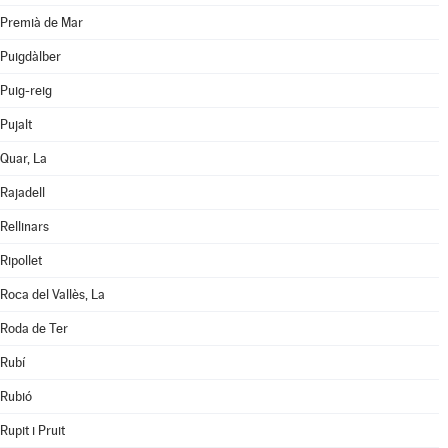
Premià de Mar
Puigdàlber
Puig-reig
Pujalt
Quar, La
Rajadell
Rellinars
Ripollet
Roca del Vallès, La
Roda de Ter
Rubí
Rubió
Rupit i Pruit