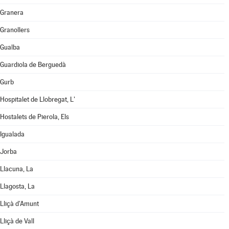
Granera
Granollers
Gualba
Guardiola de Berguedà
Gurb
Hospitalet de Llobregat, L'
Hostalets de Pierola, Els
Igualada
Jorba
Llacuna, La
Llagosta, La
Lliçà d'Amunt
Lliçà de Vall