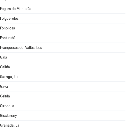
Fogars de Montclús
Folgueroles
Fonollosa
Font-rubí
Franqueses del Vallès, Les
Gaià
Gallifa
Garriga, La
Gavà
Gelida
Gironella
Gisclareny
Granada, La