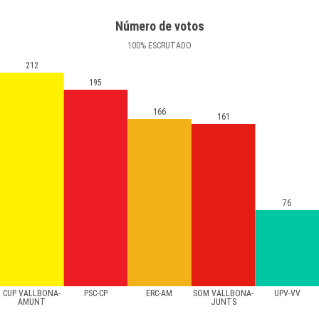
Número de votos
100
%
ESCRUTADO
212
195
166
161
76
CUP VALLBONA-
PSC-CP
ERC-AM
SOM VALLBONA-
UPV-VV
AMUNT
JUNTS