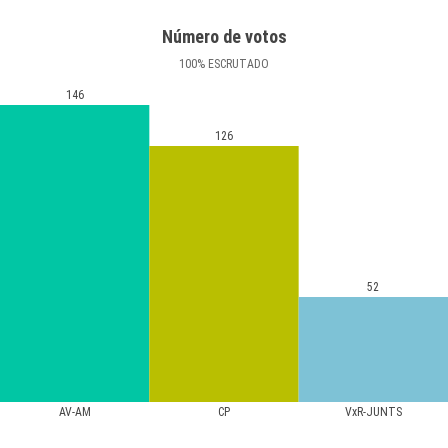
Número de votos
100
%
ESCRUTADO
146
126
52
AV-AM
CP
VxR-JUNTS