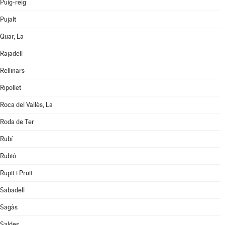
Puig-reig
Pujalt
Quar, La
Rajadell
Rellinars
Ripollet
Roca del Vallès, La
Roda de Ter
Rubí
Rubió
Rupit i Pruit
Sabadell
Sagàs
Saldes