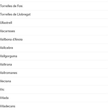
Torrelles de Foix
Torrelles de Llobregat
Ullastrell
Vacarisses
Vallbona d'Anoia
Vallcebre
Vallgorguina
Vallirana
Vallromanes
Veciana
Vic
Vilada
Viladecans