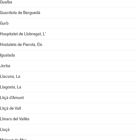
Gualba
Guardiola de Berguedà
Gurb
Hospitalet de Llobregat, L'
Hostalets de Pierola, Els
Igualada
Jorba
Llacuna, La
Llagosta, La
Lliçà d'Amunt
Lliçà de Vall
Llinars del Vallès
Lluçà