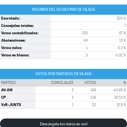
RESUMEN DEL ESCRUTINIO DE VILADA
Escrutado:
100 %
Concejales totales:
7
Votos contabilizados:
328
87 %
Abstenciones:
49
13 %
Votos nulos:
1
0,3 %
Votos en blanco:
3
0,92 %
VOTOS POR PARTIDOS EN VILADA
PARTIDO
CONCEJALES
VOTOS
%
AV-AM
3
146
44,65 %
CP
3
126
38,53 %
VxR-JUNTS
1
52
15,9 %
Descárgate los datos en xml