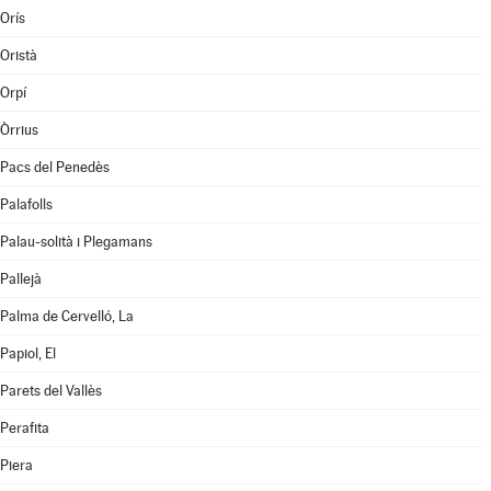
Orís
Oristà
Orpí
Òrrius
Pacs del Penedès
Palafolls
Palau-solità i Plegamans
Pallejà
Palma de Cervelló, La
Papiol, El
Parets del Vallès
Perafita
Piera