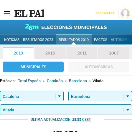
SUSCRÍBETE
26M | Elec
NOTICIAS
RESULTADOS 2023
RESULTADOS 2019
PACTOS
AUTONÓMIC
2019
2015
2011
2007
MUNICIPALES
AUTONÓMICAS
Estás en:
Total España
»
Cataluña
»
Barcelona
»
Vilada
18.55
ÚLTIMA ACTUALIZACIÓN:
CEST