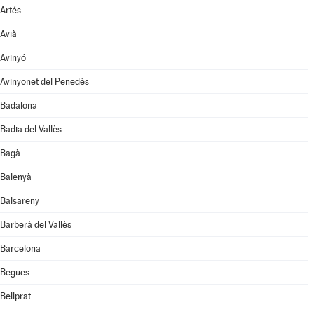
Artés
Avià
Avinyó
Avinyonet del Penedès
Badalona
Badia del Vallès
Bagà
Balenyà
Balsareny
Barberà del Vallès
Barcelona
Begues
Bellprat