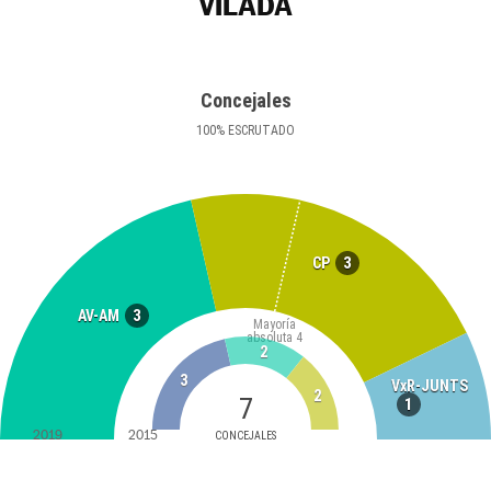
VILADA
Concejales
100
%
ESCRUTADO
3
CP
3
AV-AM
Mayoría
absoluta
4
2
3
VxR-JUNTS
2
7
1
2019
2015
CONCEJALES