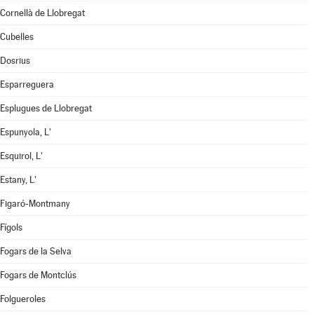
Cornellà de Llobregat
Cubelles
Dosrius
Esparreguera
Esplugues de Llobregat
Espunyola, L'
Esquirol, L'
Estany, L'
Figaró-Montmany
Fígols
Fogars de la Selva
Fogars de Montclús
Folgueroles