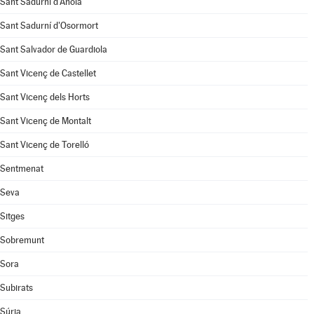
Sant Sadurní d'Anoia
Sant Sadurní d'Osormort
Sant Salvador de Guardiola
Sant Vicenç de Castellet
Sant Vicenç dels Horts
Sant Vicenç de Montalt
Sant Vicenç de Torelló
Sentmenat
Seva
Sitges
Sobremunt
Sora
Subirats
Súria