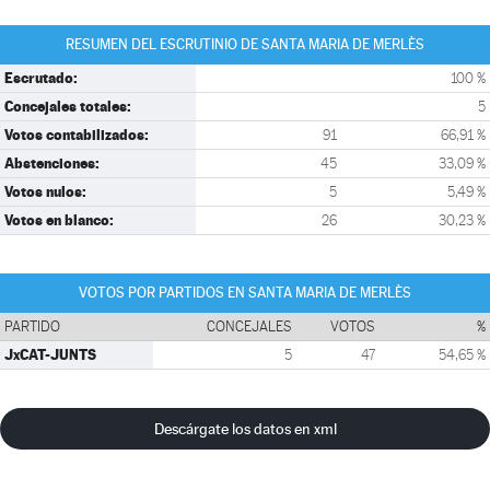
RESUMEN DEL ESCRUTINIO DE SANTA MARIA DE MERLÈS
Escrutado:
100 %
Concejales totales:
5
Votos contabilizados:
91
66,91 %
Abstenciones:
45
33,09 %
Votos nulos:
5
5,49 %
Votos en blanco:
26
30,23 %
VOTOS POR PARTIDOS EN SANTA MARIA DE MERLÈS
PARTIDO
CONCEJALES
VOTOS
%
JxCAT-JUNTS
5
47
54,65 %
Descárgate los datos en xml