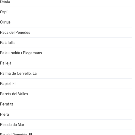
Oristà
Orpí
Òrrius
Pacs del Penedès
Palafolls
Palau-solità i Plegamans
Pallejà
Palma de Cervelló, La
Papiol, El
Parets del Vallès
Perafita
Piera
Pineda de Mar
Pla del Penedès, El