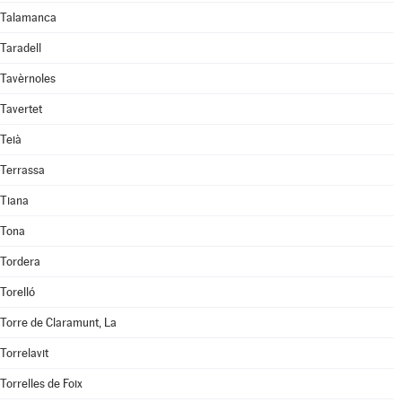
Talamanca
Taradell
Tavèrnoles
Tavertet
Teià
Terrassa
Tiana
Tona
Tordera
Torelló
Torre de Claramunt, La
Torrelavit
Torrelles de Foix