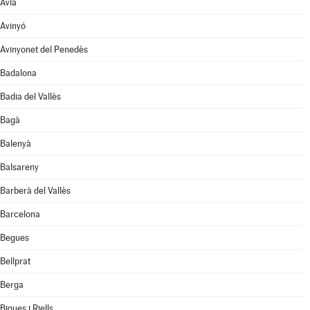
Avià
Avinyó
Avinyonet del Penedès
Badalona
Badia del Vallès
Bagà
Balenyà
Balsareny
Barberà del Vallès
Barcelona
Begues
Bellprat
Berga
Bigues i Riells