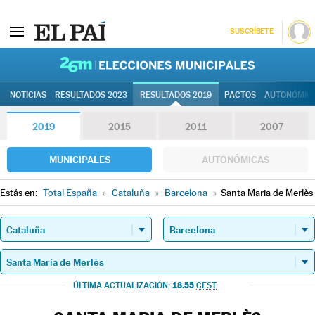
SUSCRÍBETE
26M | Elec
NOTICIAS
RESULTADOS 2023
RESULTADOS 2019
PACTOS
AUTONÓMIC
2019
2015
2011
2007
MUNICIPALES
AUTONÓMICAS
Estás en:
Total España
»
Cataluña
»
Barcelona
»
Santa Maria de Merlès
18.55
ÚLTIMA ACTUALIZACIÓN:
CEST