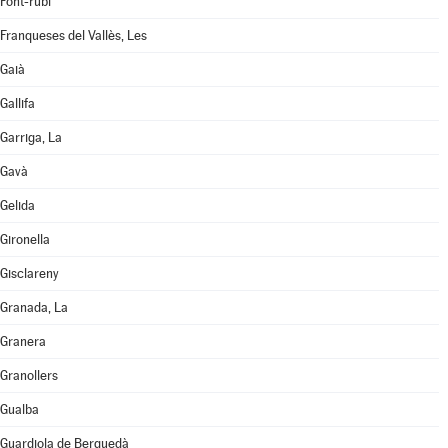
Font-rubí
Franqueses del Vallès, Les
Gaià
Gallifa
Garriga, La
Gavà
Gelida
Gironella
Gisclareny
Granada, La
Granera
Granollers
Gualba
Guardiola de Berguedà