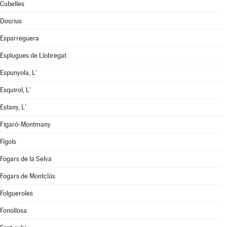
Cubelles
Dosrius
Esparreguera
Esplugues de Llobregat
Espunyola, L'
Esquirol, L'
Estany, L'
Figaró-Montmany
Fígols
Fogars de la Selva
Fogars de Montclús
Folgueroles
Fonollosa