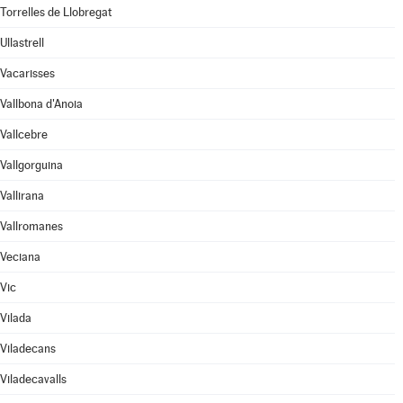
Torrelles de Llobregat
Ullastrell
Vacarisses
Vallbona d'Anoia
Vallcebre
Vallgorguina
Vallirana
Vallromanes
Veciana
Vic
Vilada
Viladecans
Viladecavalls