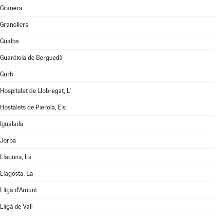
Granera
Granollers
Gualba
Guardiola de Berguedà
Gurb
Hospitalet de Llobregat, L'
Hostalets de Pierola, Els
Igualada
Jorba
Llacuna, La
Llagosta, La
Lliçà d'Amunt
Lliçà de Vall