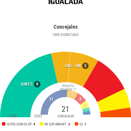
IGUALADA
Concejales
100
%
ESCRUTADO
5
ERC - AM
9
JUNTS
Mayoría
absoluta
11
3
11
3
2
21
2019
2015
CONCEJALES
IS-PSC-COM-IO-CP
4
PA CUP-AMUNT
2
Cs
1