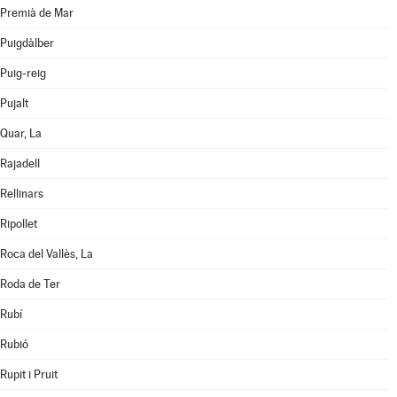
Premià de Mar
Puigdàlber
Puig-reig
Pujalt
Quar, La
Rajadell
Rellinars
Ripollet
Roca del Vallès, La
Roda de Ter
Rubí
Rubió
Rupit i Pruit