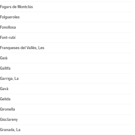
Fogars de Montclús
Folgueroles
Fonollosa
Font-rubí
Franqueses del Vallès, Les
Gaià
Gallifa
Garriga, La
Gavà
Gelida
Gironella
Gisclareny
Granada, La