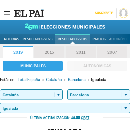
SUSCRÍBETE
26M | Elec
NOTICIAS
RESULTADOS 2023
RESULTADOS 2019
PACTOS
AUTONÓMIC
2019
2015
2011
2007
MUNICIPALES
AUTONÓMICAS
Estás en:
Total España
»
Cataluña
»
Barcelona
»
Igualada
18.55
ÚLTIMA ACTUALIZACIÓN:
CEST