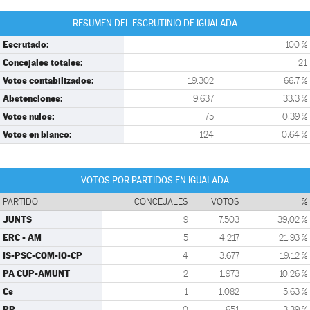
RESUMEN DEL ESCRUTINIO DE IGUALADA
Escrutado:
100 %
Concejales totales:
21
Votos contabilizados:
19.302
66,7 %
Abstenciones:
9.637
33,3 %
Votos nulos:
75
0,39 %
Votos en blanco:
124
0,64 %
VOTOS POR PARTIDOS EN IGUALADA
PARTIDO
CONCEJALES
VOTOS
%
JUNTS
9
7.503
39,02 %
ERC - AM
5
4.217
21,93 %
IS-PSC-COM-IO-CP
4
3.677
19,12 %
PA CUP-AMUNT
2
1.973
10,26 %
Cs
1
1.082
5,63 %
PP
0
651
3,39 %