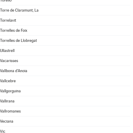
Torelló
Torre de Claramunt, La
Torrelavit
Torrelles de Foix
Torrelles de Llobregat
Ullastrell
Vacarisses
Vallbona d'Anoia
Vallcebre
Vallgorguina
Vallirana
Vallromanes
Veciana
Vic