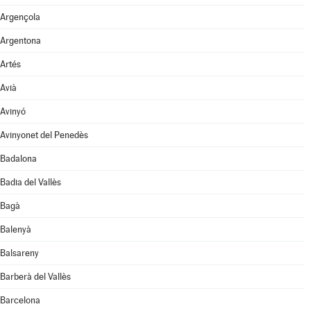
Argençola
Argentona
Artés
Avià
Avinyó
Avinyonet del Penedès
Badalona
Badia del Vallès
Bagà
Balenyà
Balsareny
Barberà del Vallès
Barcelona