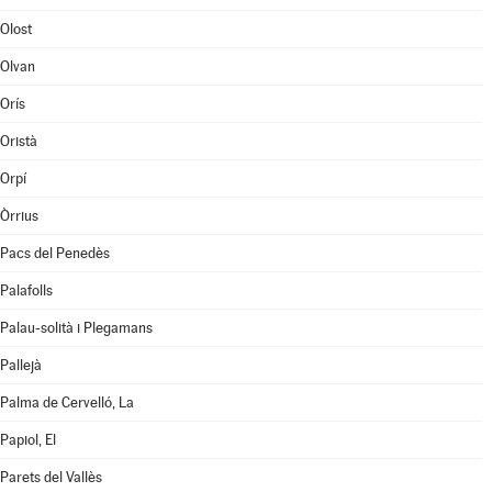
Olost
Olvan
Orís
Oristà
Orpí
Òrrius
Pacs del Penedès
Palafolls
Palau-solità i Plegamans
Pallejà
Palma de Cervelló, La
Papiol, El
Parets del Vallès