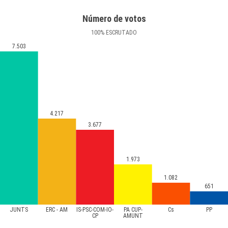
Número de votos
100
%
ESCRUTADO
7.503
4.217
3.677
1.973
1.082
651
JUNTS
ERC - AM
IS-PSC-COM-IO-
PA CUP-
Cs
PP
CP
AMUNT