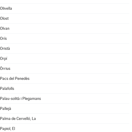
Olivella
Olost
Olvan
Orís
Oristà
Orpí
Òrrius
Pacs del Penedès
Palafolls
Palau-solità i Plegamans
Pallejà
Palma de Cervelló, La
Papiol, El