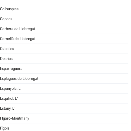
Collsuspina
Copons
Corbera de Llobregat
Cornellà de Llobregat
Cubelles
Dosrius
Esparreguera
Esplugues de Llobregat
Espunyola, L'
Esquirol, L'
Estany, L'
Figaró-Montmany
Fígols