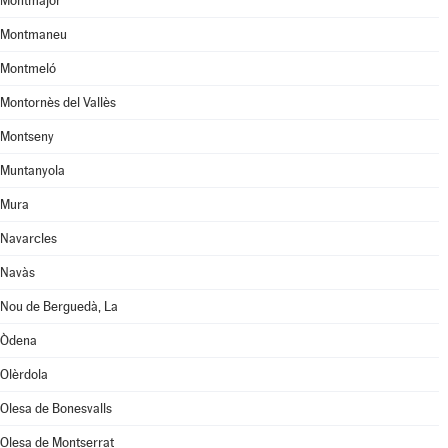
Montmajor
Montmaneu
Montmeló
Montornès del Vallès
Montseny
Muntanyola
Mura
Navarcles
Navàs
Nou de Berguedà, La
Òdena
Olèrdola
Olesa de Bonesvalls
Olesa de Montserrat