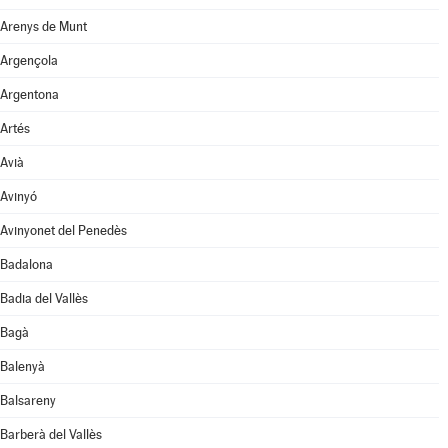
Arenys de Munt
Argençola
Argentona
Artés
Avià
Avinyó
Avinyonet del Penedès
Badalona
Badia del Vallès
Bagà
Balenyà
Balsareny
Barberà del Vallès