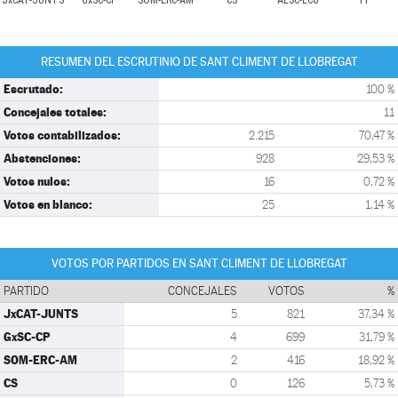
JxCAT-JUNTS
GxSC-CP
SOM-ERC-AM
CS
AESC-ECG
PP
RESUMEN DEL ESCRUTINIO DE SANT CLIMENT DE LLOBREGAT
Escrutado:
100 %
Concejales totales:
11
Votos contabilizados:
2.215
70,47 %
Abstenciones:
928
29,53 %
Votos nulos:
16
0,72 %
Votos en blanco:
25
1,14 %
VOTOS POR PARTIDOS EN SANT CLIMENT DE LLOBREGAT
PARTIDO
CONCEJALES
VOTOS
%
JxCAT-JUNTS
5
821
37,34 %
GxSC-CP
4
699
31,79 %
SOM-ERC-AM
2
416
18,92 %
CS
0
126
5,73 %