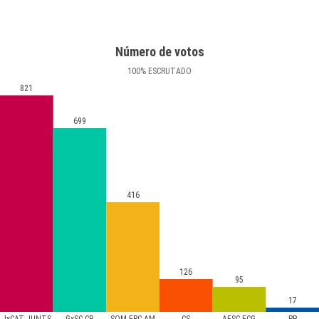
Número de votos
100
%
ESCRUTADO
821
699
416
126
95
17