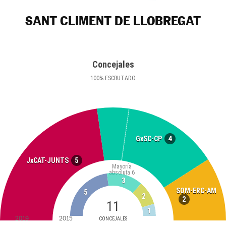
SANT CLIMENT DE LLOBREGAT
Concejales
100
%
ESCRUTADO
4
GxSC-CP
5
JxCAT-JUNTS
Mayoría
absoluta
6
3
SOM-ERC-AM
5
2
2
11
1
2019
2015
CONCEJALES