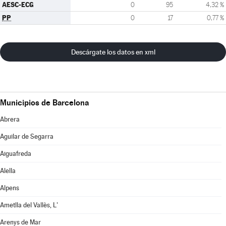
AESC-ECG
0
95
4,32 %
PP
0
17
0,77 %
Descárgate los datos en xml
Municipios de Barcelona
Abrera
Aguilar de Segarra
Aiguafreda
Alella
Alpens
Ametlla del Vallès, L'
Arenys de Mar