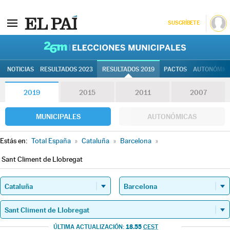
SUSCRÍBETE
26M | Elec
NOTICIAS
RESULTADOS 2023
RESULTADOS 2019
PACTOS
AUTONÓMIC
2019
2015
2011
2007
MUNICIPALES
AUTONÓMICAS
Estás en:
Total España
»
Cataluña
»
Barcelona
»
Sant Climent de Llobregat
18.55
ÚLTIMA ACTUALIZACIÓN:
CEST