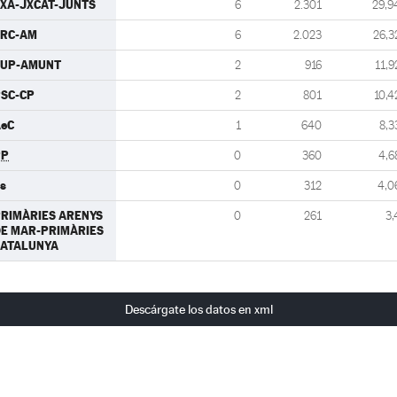
XA-JXCAT-JUNTS
6
2.301
29,9
ERC-AM
6
2.023
26,3
CUP-AMUNT
2
916
11,9
SC-CP
2
801
10,4
eC
1
640
8,3
PP
0
360
4,6
s
0
312
4,0
RIMÀRIES ARENYS
0
261
3,
E MAR-PRIMÀRIES
CATALUNYA
Descárgate los datos en xml