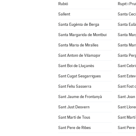
Rubió
Rupit i Prui
Sallent
Santa Cecí
Santa Eugènia de Berga
Santa Eulà
Santa Margarida de Montbui
Santa Marg
Santa Maria de Miralles
Santa Mari
Sant Antoni de Vilamajor
Santa Per
Sant Boi de Lluçanès
Sant Cebri
Sant Cugat Sesgarrigues
Sant Estev
Sant Feliu Sasserra
Sant Fost 
Sant Jaume de Frontanyà
Sant Joan
Sant Just Desvern
Sant Llore
Sant Martí de Tous
Sant Martí
Sant Pere de Ribes
Sant Pere 