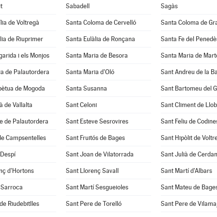
t
Sabadell
Sagàs
lia de Voltregà
Santa Coloma de Cervelló
Santa Coloma de Gr
lia de Riuprimer
Santa Eulàlia de Ronçana
Santa Fe del Penedè
arida i els Monjos
Santa Maria de Besora
Santa Maria de Mart
a de Palautordera
Santa Maria d'Oló
Sant Andreu de la B
pètua de Mogoda
Santa Susanna
Sant Bartomeu del 
à de Vallalta
Sant Celoni
Sant Climent de Llo
e de Palautordera
Sant Esteve Sesrovires
Sant Feliu de Codine
de Campsentelles
Sant Fruitós de Bages
Sant Hipòlit de Voltr
 Despí
Sant Joan de Vilatorrada
Sant Julià de Cerda
nç d'Hortons
Sant Llorenç Savall
Sant Martí d'Albars
 Sarroca
Sant Martí Sesgueioles
Sant Mateu de Bage
de Riudebitlles
Sant Pere de Torelló
Sant Pere de Vilama