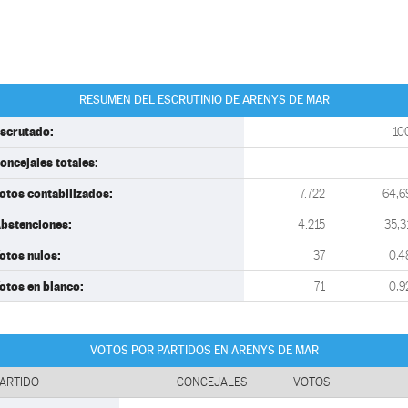
RESUMEN DEL ESCRUTINIO DE ARENYS DE MAR
scrutado:
10
oncejales totales:
otos contabilizados:
7.722
64,6
bstenciones:
4.215
35,3
otos nulos:
37
0,4
otos en blanco:
71
0,9
VOTOS POR PARTIDOS EN ARENYS DE MAR
ARTIDO
CONCEJALES
VOTOS