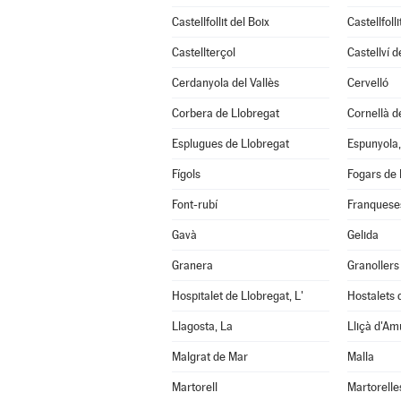
Castellfollit del Boix
Castellfoll
Castellterçol
Castellví 
Cerdanyola del Vallès
Cervelló
Corbera de Llobregat
Cornellà d
Esplugues de Llobregat
Espunyola,
Fígols
Fogars de 
Font-rubí
Franqueses
Gavà
Gelida
Granera
Granollers
Hospitalet de Llobregat, L'
Hostalets d
Llagosta, La
Lliçà d'Am
Malgrat de Mar
Malla
Martorell
Martorelle