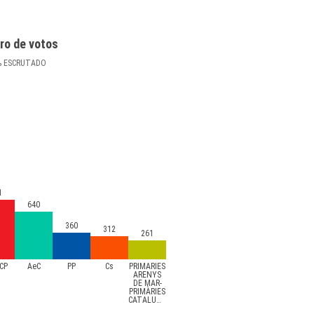
ro de votos
%
ESCRUTADO
1
640
360
312
261
CP
AeC
PP
Cs
PRIMÀRIES
ARENYS
DE MAR-
PRIMÀRIES
CATALUNYA