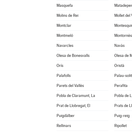
Masquefa
Matadepe
Molins de Rei
Mollet del 
Montclar
Montesqui
Montmeló
Montornès 
Navarcles
Navàs
Olesa de Bonesvalls
Olesa de M
Orís
Oristà
Palafolls
Palau-soli
Parets del Vallès
Perafita
Pobla de Claramunt, La
Pobla de Li
Prat de Llobregat, El
Prats de L
Puigdàlber
Puig-reig
Rellinars
Ripollet