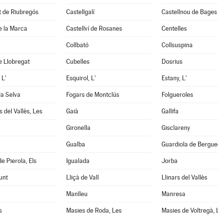
it de Riubregós
Castellgalí
Castellnou de Bages
de la Marca
Castellví de Rosanes
Centelles
Collbató
Collsuspina
e Llobregat
Cubelles
Dosrius
 L'
Esquirol, L'
Estany, L'
la Selva
Fogars de Montclús
Folgueroles
 del Vallès, Les
Gaià
Gallifa
Gironella
Gisclareny
Gualba
Guardiola de Bergu
e Pierola, Els
Igualada
Jorba
unt
Lliçà de Vall
Llinars del Vallès
Manlleu
Manresa
s
Masies de Roda, Les
Masies de Voltregà, 