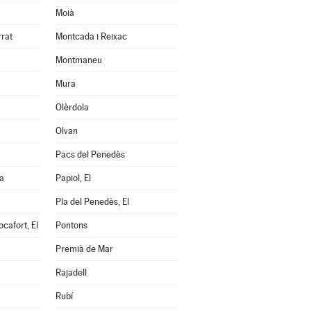
Moià
rrat
Montcada i Reixac
Montmaneu
Mura
Olèrdola
Olvan
Pacs del Penedès
a
Papiol, El
Pla del Penedès, El
cafort, El
Pontons
Premià de Mar
Rajadell
Rubí