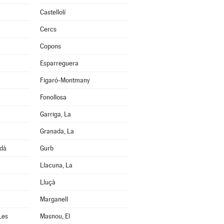
Castellolí
Cercs
Copons
Esparreguera
Figaró-Montmany
Fonollosa
Garriga, La
Granada, La
edà
Gurb
Llacuna, La
Lluçà
Marganell
Les
Masnou, El