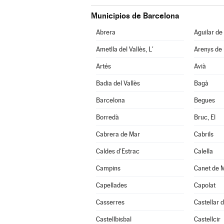
Municipios de Barcelona
Abrera
Aguilar de
Ametlla del Vallès, L'
Arenys de
Artés
Avià
Badia del Vallès
Bagà
Barcelona
Begues
Borredà
Bruc, El
Cabrera de Mar
Cabrils
Caldes d'Estrac
Calella
Campins
Canet de 
Capellades
Capolat
Casserres
Castellar d
Castellbisbal
Castellcir