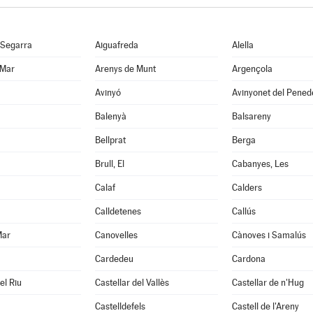
 Segarra
Aiguafreda
Alella
 Mar
Arenys de Munt
Argençola
Avinyó
Avinyonet del Pened
Balenyà
Balsareny
Bellprat
Berga
Brull, El
Cabanyes, Les
Calaf
Calders
Calldetenes
Callús
Mar
Canovelles
Cànoves i Samalús
Cardedeu
Cardona
el Riu
Castellar del Vallès
Castellar de n'Hug
Castelldefels
Castell de l'Areny