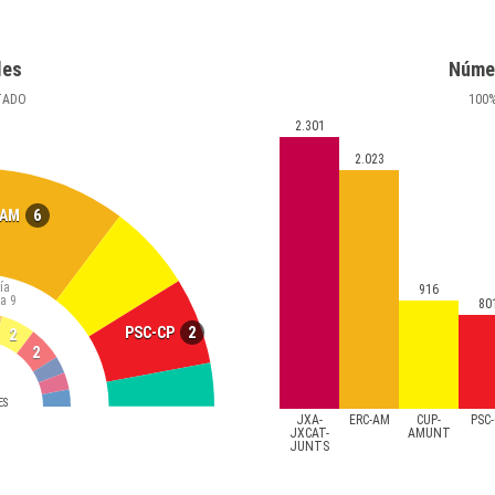
les
Núme
TADO
100
2.301
2.023
6
-AM
ía
916
ta
9
80
2
PSC-CP
2
2
ES
JXA-
ERC-AM
CUP-
PSC-
JXCAT-
AMUNT
JUNTS