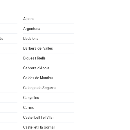
Alpens
Argentona
ès
Badalona
Barberà del Vallès
Bigues i Riells
Cabrera d'Anoia
Caldes de Montbui
Calonge de Segarra
Canyelles
Carme
Castellbell i el Vilar
Castellet i la Gornal