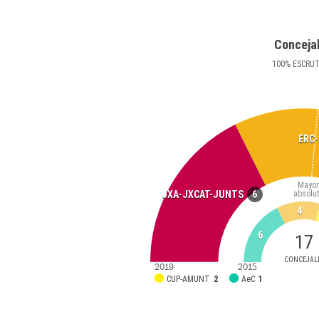
Conceja
100
%
ESCRU
ERC
Mayor
6
absolu
JXA-JXCAT-JUNTS
4
6
17
CONCEJAL
2019
2015
CUP-AMUNT
2
AeC
1