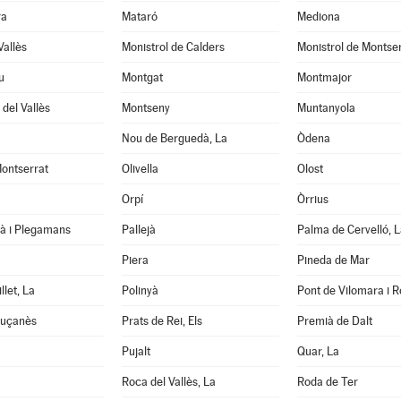
ra
Mataró
Mediona
Vallès
Monistrol de Calders
Monistrol de Montse
u
Montgat
Montmajor
del Vallès
Montseny
Muntanyola
Nou de Berguedà, La
Òdena
ontserrat
Olivella
Olost
Orpí
Òrrius
tà i Plegamans
Pallejà
Palma de Cervelló, L
Piera
Pineda de Mar
llet, La
Polinyà
Pont de Vilomara i Ro
luçanès
Prats de Rei, Els
Premià de Dalt
Pujalt
Quar, La
Roca del Vallès, La
Roda de Ter