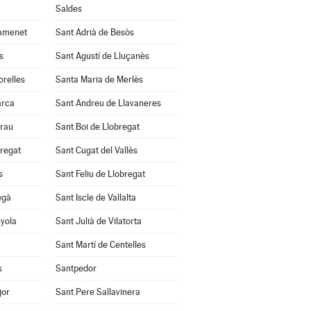
Saldes
amenet
Sant Adrià de Besòs
s
Sant Agustí de Lluçanès
orelles
Santa Maria de Merlès
arca
Sant Andreu de Llavaneres
Grau
Sant Boi de Llobregat
bregat
Sant Cugat del Vallès
s
Sant Feliu de Llobregat
egà
Sant Iscle de Vallalta
nyola
Sant Julià de Vilatorta
Sant Martí de Centelles
s
Santpedor
jor
Sant Pere Sallavinera