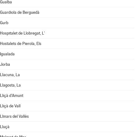
Gualba
Guardiola de Berguedà
Gurb
Hospitalet de Llobregat, L'
Hostalets de Pierola, Els
Igualada
Jorba
Llacuna, La
Llagosta, La
Lliçà d'Amunt
Lliçà de Vall
Llinars del Vallès
Lluçà