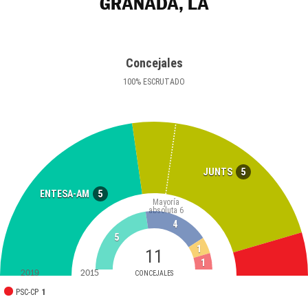
GRANADA, LA
Concejales
100
%
ESCRUTADO
5
JUNTS
5
ENTESA-AM
Mayoría
absoluta
6
4
5
1
11
1
2019
2015
CONCEJALES
PSC-CP
1