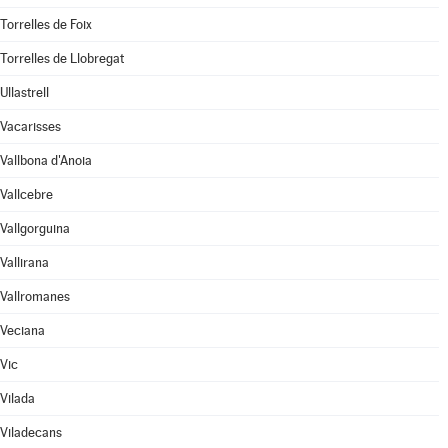
Torrelles de Foix
Torrelles de Llobregat
Ullastrell
Vacarisses
Vallbona d'Anoia
Vallcebre
Vallgorguina
Vallirana
Vallromanes
Veciana
Vic
Vilada
Viladecans