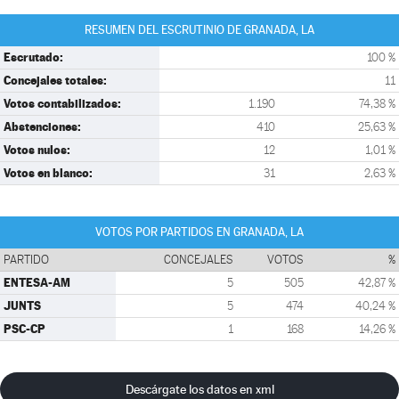
RESUMEN DEL ESCRUTINIO DE GRANADA, LA
Escrutado:
100 %
Concejales totales:
11
Votos contabilizados:
1.190
74,38 %
Abstenciones:
410
25,63 %
Votos nulos:
12
1,01 %
Votos en blanco:
31
2,63 %
VOTOS POR PARTIDOS EN GRANADA, LA
PARTIDO
CONCEJALES
VOTOS
%
ENTESA-AM
5
505
42,87 %
JUNTS
5
474
40,24 %
PSC-CP
1
168
14,26 %
Descárgate los datos en xml