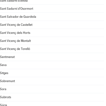
Sant Sadurní d'Anoia
Sant Sadurní d'Osormort
Sant Salvador de Guardiola
Sant Vicenç de Castellet
Sant Vicenç dels Horts
Sant Vicenç de Montalt
Sant Vicenç de Torelló
Sentmenat
Seva
Sitges
Sobremunt
Sora
Subirats
Súria