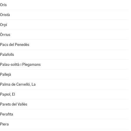
Orís
Oristà
Orpí
Òrrius
Pacs del Penedès
Palafolls
Palau-solità i Plegamans
Pallejà
Palma de Cervelló, La
Papiol, El
Parets del Vallès
Perafita
Piera