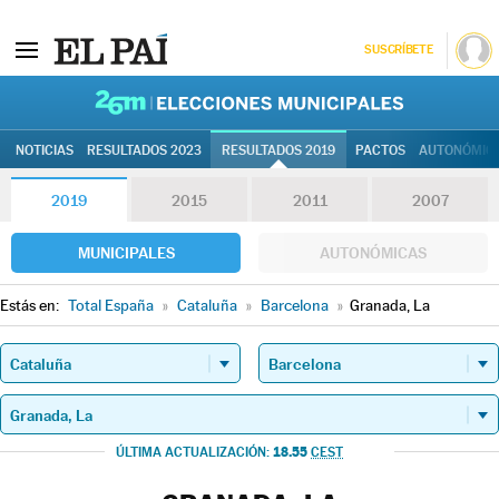
SUSCRÍBETE
26M | Elec
NOTICIAS
RESULTADOS 2023
RESULTADOS 2019
PACTOS
AUTONÓMIC
2019
2015
2011
2007
MUNICIPALES
AUTONÓMICAS
Estás en:
Total España
»
Cataluña
»
Barcelona
»
Granada, La
18.55
ÚLTIMA ACTUALIZACIÓN:
CEST