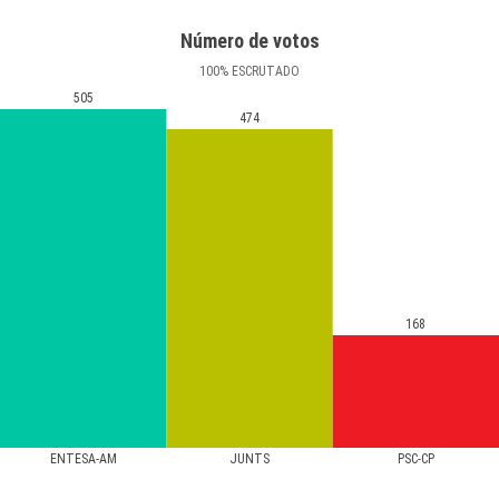
Número de votos
100
%
ESCRUTADO
505
474
168
ENTESA-AM
JUNTS
PSC-CP