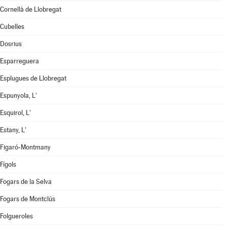
Cornellà de Llobregat
Cubelles
Dosrius
Esparreguera
Esplugues de Llobregat
Espunyola, L'
Esquirol, L'
Estany, L'
Figaró-Montmany
Fígols
Fogars de la Selva
Fogars de Montclús
Folgueroles