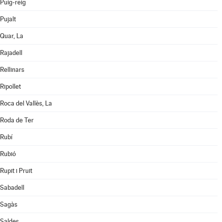
Puig-reig
Pujalt
Quar, La
Rajadell
Rellinars
Ripollet
Roca del Vallès, La
Roda de Ter
Rubí
Rubió
Rupit i Pruit
Sabadell
Sagàs
Saldes