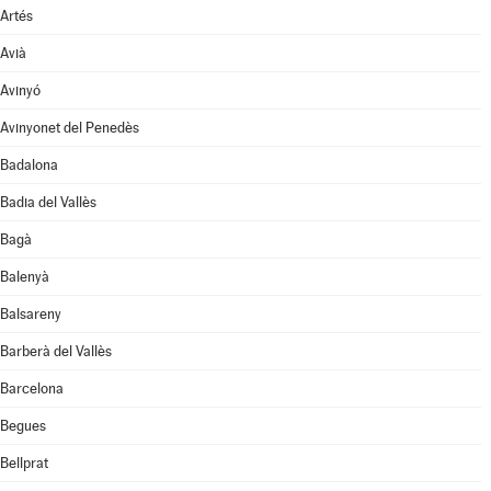
Artés
Avià
Avinyó
Avinyonet del Penedès
Badalona
Badia del Vallès
Bagà
Balenyà
Balsareny
Barberà del Vallès
Barcelona
Begues
Bellprat