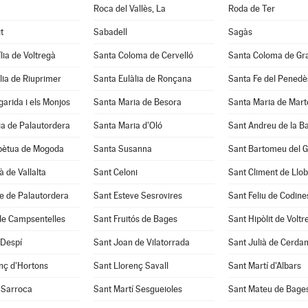
Roca del Vallès, La
Roda de Ter
t
Sabadell
Sagàs
lia de Voltregà
Santa Coloma de Cervelló
Santa Coloma de Gr
lia de Riuprimer
Santa Eulàlia de Ronçana
Santa Fe del Penedè
arida i els Monjos
Santa Maria de Besora
Santa Maria de Mart
a de Palautordera
Santa Maria d'Oló
Sant Andreu de la B
pètua de Mogoda
Santa Susanna
Sant Bartomeu del 
à de Vallalta
Sant Celoni
Sant Climent de Llo
e de Palautordera
Sant Esteve Sesrovires
Sant Feliu de Codine
de Campsentelles
Sant Fruitós de Bages
Sant Hipòlit de Voltr
 Despí
Sant Joan de Vilatorrada
Sant Julià de Cerda
nç d'Hortons
Sant Llorenç Savall
Sant Martí d'Albars
 Sarroca
Sant Martí Sesgueioles
Sant Mateu de Bage