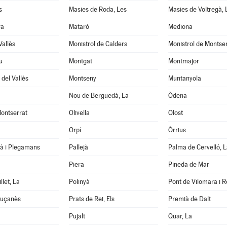
s
Masies de Roda, Les
Masies de Voltregà, 
ra
Mataró
Mediona
Vallès
Monistrol de Calders
Monistrol de Montse
u
Montgat
Montmajor
del Vallès
Montseny
Muntanyola
Nou de Berguedà, La
Òdena
ontserrat
Olivella
Olost
Orpí
Òrrius
tà i Plegamans
Pallejà
Palma de Cervelló, L
Piera
Pineda de Mar
llet, La
Polinyà
Pont de Vilomara i Ro
luçanès
Prats de Rei, Els
Premià de Dalt
Pujalt
Quar, La