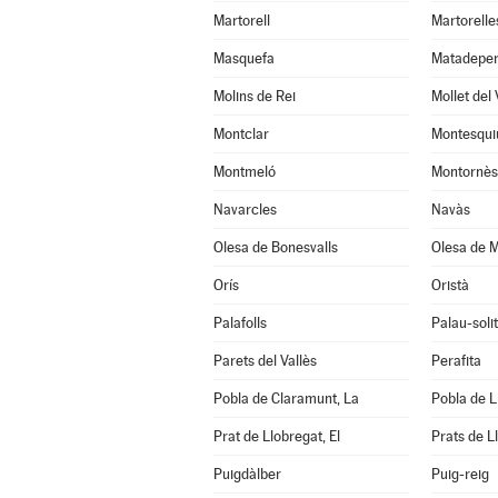
Martorell
Martorelle
Masquefa
Matadepe
Molins de Rei
Mollet del 
Montclar
Montesqui
Montmeló
Montornès 
Navarcles
Navàs
Olesa de Bonesvalls
Olesa de M
Orís
Oristà
Palafolls
Palau-soli
Parets del Vallès
Perafita
Pobla de Claramunt, La
Pobla de Li
Prat de Llobregat, El
Prats de L
Puigdàlber
Puig-reig