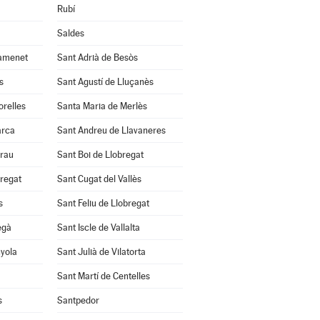
Rubí
Saldes
amenet
Sant Adrià de Besòs
s
Sant Agustí de Lluçanès
orelles
Santa Maria de Merlès
arca
Sant Andreu de Llavaneres
Grau
Sant Boi de Llobregat
bregat
Sant Cugat del Vallès
s
Sant Feliu de Llobregat
egà
Sant Iscle de Vallalta
nyola
Sant Julià de Vilatorta
Sant Martí de Centelles
s
Santpedor