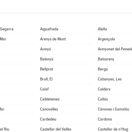
 Segarra
Aiguafreda
Alella
 Mar
Arenys de Munt
Argençola
Avinyó
Avinyonet del Pened
Balenyà
Balsareny
Bellprat
Berga
Brull, El
Cabanyes, Les
Calaf
Calders
Calldetenes
Callús
Mar
Canovelles
Cànoves i Samalús
Cardedeu
Cardona
el Riu
Castellar del Vallès
Castellar de n'Hug