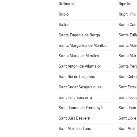
Rellinars
Ripollet
Rubió
Rupit i Prui
Sallent
Santa Cecí
Santa Eugènia de Berga
Santa Eulà
Santa Margarida de Montbui
Santa Marg
Santa Maria de Miralles
Santa Mari
Sant Antoni de Vilamajor
Santa Per
Sant Boi de Lluçanès
Sant Cebri
Sant Cugat Sesgarrigues
Sant Estev
Sant Feliu Sasserra
Sant Fost 
Sant Jaume de Frontanyà
Sant Joan
Sant Just Desvern
Sant Llore
Sant Martí de Tous
Sant Martí