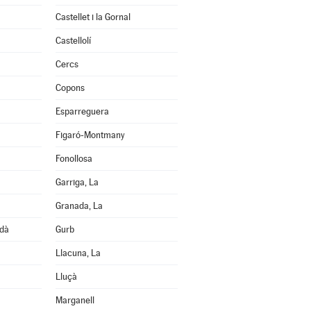
Castellet i la Gornal
Castellolí
Cercs
Copons
Esparreguera
Figaró-Montmany
Fonollosa
Garriga, La
Granada, La
edà
Gurb
Llacuna, La
Lluçà
Marganell