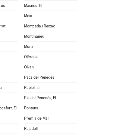
Les
Masnou, El
Moià
rrat
Montcada i Reixac
Montmaneu
Mura
Olèrdola
Olvan
Pacs del Penedès
a
Papiol, El
Pla del Penedès, El
cafort, El
Pontons
Premià de Mar
Rajadell