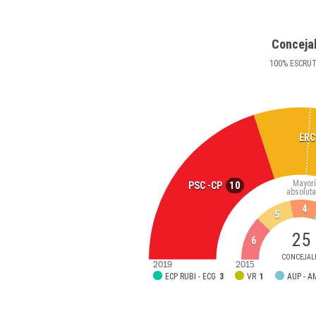
Conceja
100
%
ESCRU
ERC
Mayor
10
PSC -CP
absoluta
4
5
25
6
CONCEJAL
2019
2015
ECP RUBI - ECG
3
VR
1
AUP - 