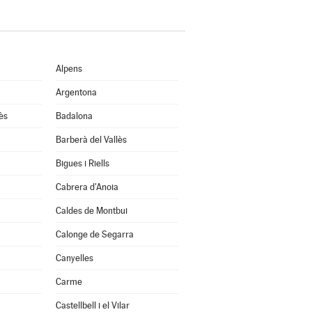
Alpens
Argentona
ès
Badalona
Barberà del Vallès
Bigues i Riells
Cabrera d'Anoia
Caldes de Montbui
Calonge de Segarra
Canyelles
Carme
Castellbell i el Vilar