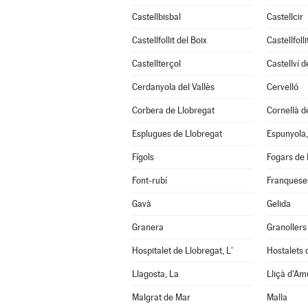
Castellbisbal
Castellcir
Castellfollit del Boix
Castellfoll
Castellterçol
Castellví 
Cerdanyola del Vallès
Cervelló
Corbera de Llobregat
Cornellà d
Esplugues de Llobregat
Espunyola,
Fígols
Fogars de 
Font-rubí
Franqueses
Gavà
Gelida
Granera
Granollers
Hospitalet de Llobregat, L'
Hostalets d
Llagosta, La
Lliçà d'Am
Malgrat de Mar
Malla