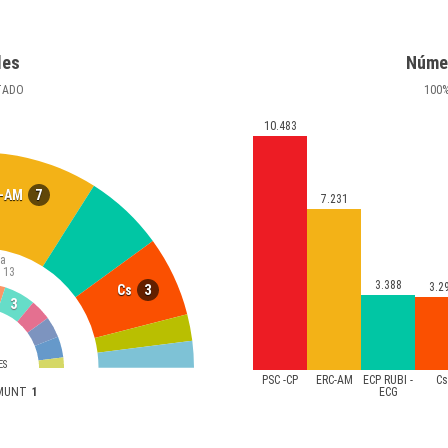
les
Núme
TADO
100
10.483
7
-AM
7.231
ía
13
3.388
3.2
3
Cs
3
ES
PSC -CP
ERC-AM
ECP RUBI -
C
AMUNT
1
ECG