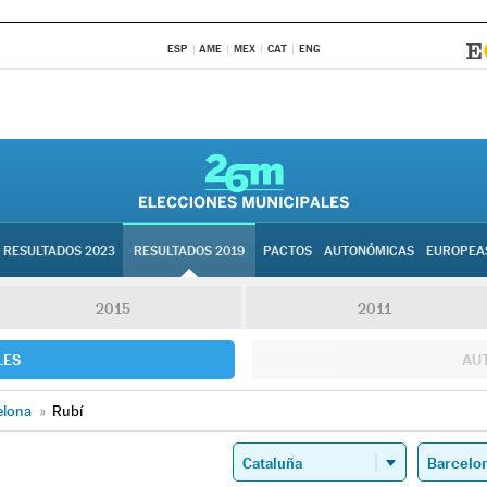
ESP
AME
MEX
CAT
ENG
RESULTADOS 2023
RESULTADOS 2019
PACTOS
AUTONÓMICAS
EUROPEA
2015
2011
LES
AU
elona
»
Rubí