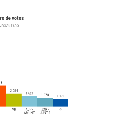
ro de votos
%
ESCRUTADO
98
2.054
1.621
1.378
1.171
s
VR
AUP -
JXR -
PP
AMUNT
JUNTS