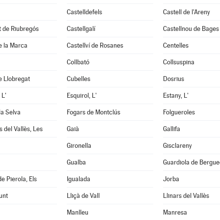
Castelldefels
Castell de l'Areny
it de Riubregós
Castellgalí
Castellnou de Bages
de la Marca
Castellví de Rosanes
Centelles
Collbató
Collsuspina
e Llobregat
Cubelles
Dosrius
 L'
Esquirol, L'
Estany, L'
la Selva
Fogars de Montclús
Folgueroles
 del Vallès, Les
Gaià
Gallifa
Gironella
Gisclareny
Gualba
Guardiola de Bergu
e Pierola, Els
Igualada
Jorba
unt
Lliçà de Vall
Llinars del Vallès
Manlleu
Manresa