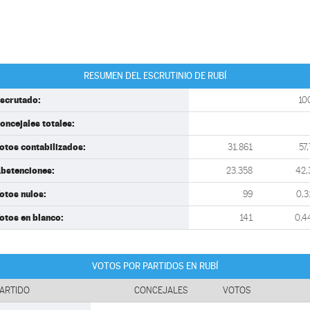
RESUMEN DEL ESCRUTINIO DE RUBÍ
scrutado:
10
oncejales totales:
otos contabilizados:
31.861
57,
bstenciones:
23.358
42,
otos nulos:
99
0,3
otos en blanco:
141
0,4
VOTOS POR PARTIDOS EN RUBÍ
ARTIDO
CONCEJALES
VOTOS