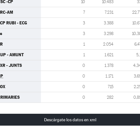
SC -CP
10
10.483
3
ERC-AM
7
7.231
22,7
CP RUBI - ECG
3
3.388
10,6
s
3
3.298
10,3
VR
1
2.054
6,4
UP - AMUNT
1
1.621
5,
XR - JUNTS
0
1.378
4,3
PP
0
1.171
3,6
VOX
0
715
2,2
RIMARIES
0
282
0,8
Descárgate los datos en xml