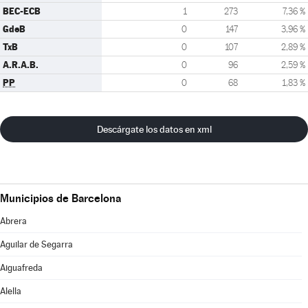
BEC-ECB
1
273
7,36 %
GdeB
0
147
3,96 %
TxB
0
107
2,89 %
A.R.A.B.
0
96
2,59 %
PP
0
68
1,83 %
Descárgate los datos en xml
Municipios de Barcelona
Abrera
Aguilar de Segarra
Aiguafreda
Alella