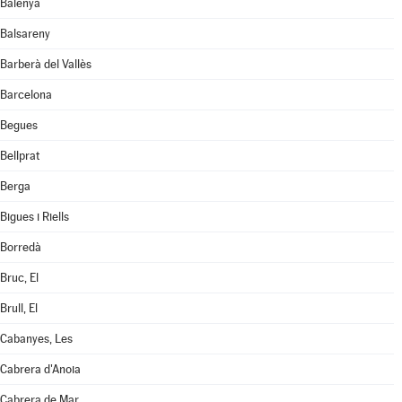
Balenyà
Balsareny
Barberà del Vallès
Barcelona
Begues
Bellprat
Berga
Bigues i Riells
Borredà
Bruc, El
Brull, El
Cabanyes, Les
Cabrera d'Anoia
Cabrera de Mar