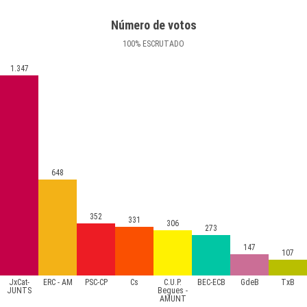
Número de votos
100
%
ESCRUTADO
1.347
648
352
331
306
273
147
107
JxCat-
ERC - AM
PSC-CP
Cs
C.U.P.
BEC-ECB
GdeB
TxB
JUNTS
Begues -
AMUNT