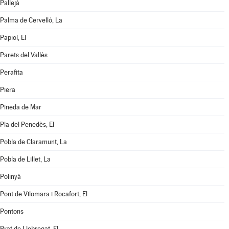
Pallejà
Palma de Cervelló, La
Papiol, El
Parets del Vallès
Perafita
Piera
Pineda de Mar
Pla del Penedès, El
Pobla de Claramunt, La
Pobla de Lillet, La
Polinyà
Pont de Vilomara i Rocafort, El
Pontons
Prat de Llobregat, El