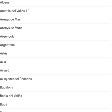
Alpens
Ametlla del Vallès, L'
Arenys de Mar
Arenys de Munt
Argençola
Argentona
Artés
Avià
Avinyó
Avinyonet del Penedès
Badalona
Badia del Vallès
Bagà