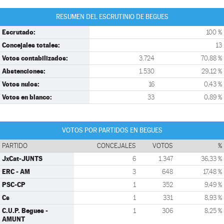
RESUMEN DEL ESCRUTINIO DE BEGUES
Escrutado:
100 %
Concejales totales:
13
Votos contabilizados:
3.724
70,88 %
Abstenciones:
1.530
29,12 %
Votos nulos:
16
0,43 %
Votos en blanco:
33
0,89 %
VOTOS POR PARTIDOS EN BEGUES
PARTIDO
CONCEJALES
VOTOS
%
JxCat-JUNTS
6
1.347
36,33 %
ERC - AM
3
648
17,48 %
PSC-CP
1
352
9,49 %
Cs
1
331
8,93 %
C.U.P. Begues -
1
306
8,25 %
AMUNT