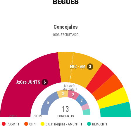
BEGUES
Concejales
100
%
ESCRUTADO
3
ERC - AM
6
JxCat-JUNTS
Mayoría
absoluta
7
2
2
2
5
13
2019
2015
CONCEJALES
PSC-CP
1
Cs
1
C.U.P. Begues - AMUNT
1
BEC-ECB
1