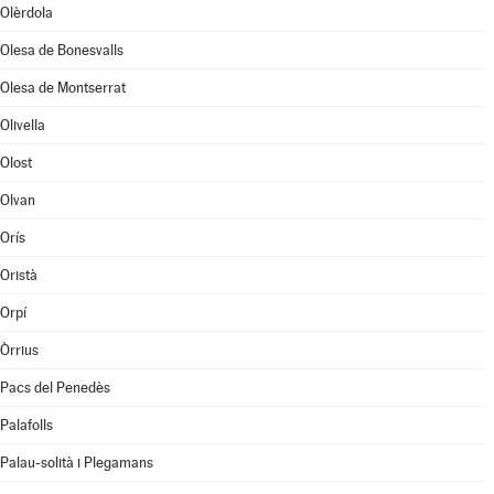
Olèrdola
Olesa de Bonesvalls
Olesa de Montserrat
Olivella
Olost
Olvan
Orís
Oristà
Orpí
Òrrius
Pacs del Penedès
Palafolls
Palau-solità i Plegamans