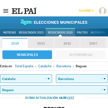
SUSCRÍBETE
26M | Elec
NOTICIAS
RESULTADOS 2023
RESULTADOS 2019
PACTOS
AUTONÓMIC
2019
2015
2011
2007
MUNICIPALES
AUTONÓMICAS
Estás en:
Total España
»
Cataluña
»
Barcelona
»
Begues
18.55
ÚLTIMA ACTUALIZACIÓN:
CEST