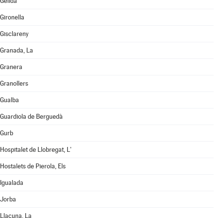
Gelida
Gironella
Gisclareny
Granada, La
Granera
Granollers
Gualba
Guardiola de Berguedà
Gurb
Hospitalet de Llobregat, L'
Hostalets de Pierola, Els
Igualada
Jorba
Llacuna, La