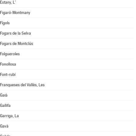
Estany, L'
Figaró-Montmany
Fígols
Fogars de la Selva
Fogars de Montclús
Folgueroles
Fonollosa
Font-rubí
Franqueses del Vallès, Les
Gaià
Gallifa
Garriga, La
Gavà