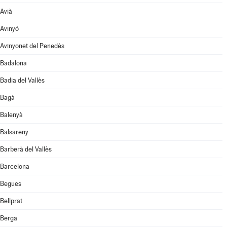
Avià
Avinyó
Avinyonet del Penedès
Badalona
Badia del Vallès
Bagà
Balenyà
Balsareny
Barberà del Vallès
Barcelona
Begues
Bellprat
Berga