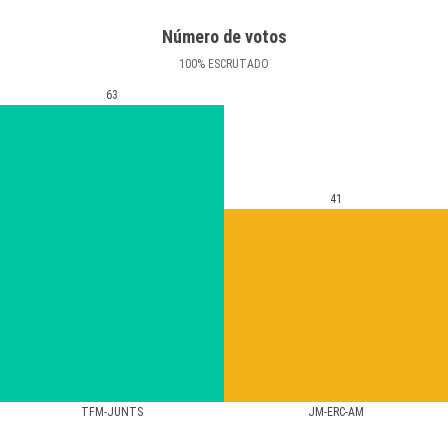
Número de votos
100
%
ESCRUTADO
63
41
TFM-JUNTS
JM-ERC-AM