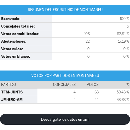
RESUMEN DEL ESCRUTINIO DE MONTMANEU
Escrutado:
100 %
Concejales totales:
5
Votos contabilizados:
106
82,81 %
Abstenciones:
22
17,19 %
Votos nulos:
0
0 %
Votos en blanco:
0
0 %
VOTOS POR PARTIDOS EN MONTMANEU
PARTIDO
CONCEJALES
VOTOS
%
TFM-JUNTS
4
63
59,43 %
JM-ERC-AM
1
41
38,68 %
Descárgate los datos en xml