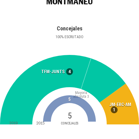
MONTMANEU
Concejales
100
%
ESCRUTADO
4
TFM-JUNTS
Mayoría
absoluta
3
5
JM-ERC-AM
1
5
2019
2015
CONCEJALES