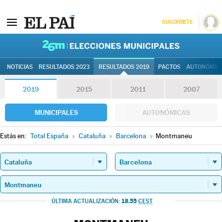
SUSCRÍBETE
26M | Elec
NOTICIAS
RESULTADOS 2023
RESULTADOS 2019
PACTOS
AUTONÓMIC
2019
2015
2011
2007
MUNICIPALES
AUTONÓMICAS
Estás en:
Total España
»
Cataluña
»
Barcelona
»
Montmaneu
18.55
ÚLTIMA ACTUALIZACIÓN:
CEST