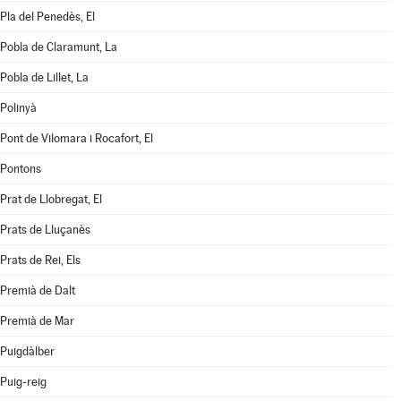
Pla del Penedès, El
Pobla de Claramunt, La
Pobla de Lillet, La
Polinyà
Pont de Vilomara i Rocafort, El
Pontons
Prat de Llobregat, El
Prats de Lluçanès
Prats de Rei, Els
Premià de Dalt
Premià de Mar
Puigdàlber
Puig-reig