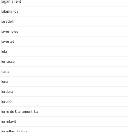
Tagamanent
Talamanca
Taradell
Tavèrnoles
Tavertet
Teià
Terrassa
Tiana
Tona
Tordera
Torelló
Torre de Claramunt, La
Torrelavit
Torrelles de Foix