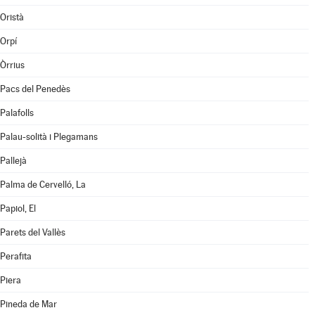
Oristà
Orpí
Òrrius
Pacs del Penedès
Palafolls
Palau-solità i Plegamans
Pallejà
Palma de Cervelló, La
Papiol, El
Parets del Vallès
Perafita
Piera
Pineda de Mar