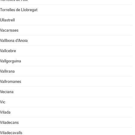
Torrelles de Llobregat
Ullastrell
Vacarisses
Vallbona d'Anoia
Vallcebre
Vallgorguina
Vallirana
Vallromanes
Veciana
Vic
Vilada
Viladecans
Viladecavalls