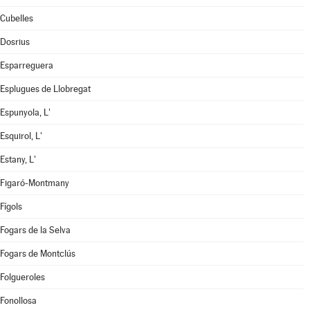
Cubelles
Dosrius
Esparreguera
Esplugues de Llobregat
Espunyola, L'
Esquirol, L'
Estany, L'
Figaró-Montmany
Fígols
Fogars de la Selva
Fogars de Montclús
Folgueroles
Fonollosa