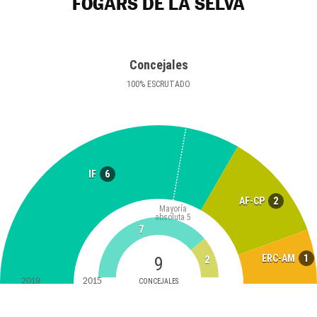
FOGARS DE LA SELVA
Concejales
100
%
ESCRUTADO
6
IF
2
AF-CP
Mayoría
absoluta
5
7
1
ERC-AM
9
2
2019
2015
CONCEJALES