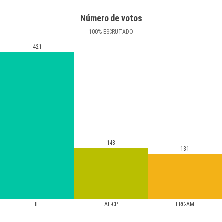
Número de votos
100
%
ESCRUTADO
421
148
131
IF
AF-CP
ERC-AM