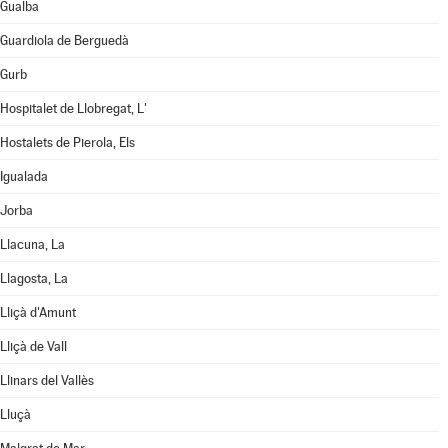
Gualba
Guardiola de Berguedà
Gurb
Hospitalet de Llobregat, L'
Hostalets de Pierola, Els
Igualada
Jorba
Llacuna, La
Llagosta, La
Lliçà d'Amunt
Lliçà de Vall
Llinars del Vallès
Lluçà