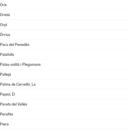
Orís
Oristà
Orpí
Òrrius
Pacs del Penedès
Palafolls
Palau-solità i Plegamans
Pallejà
Palma de Cervelló, La
Papiol, El
Parets del Vallès
Perafita
Piera