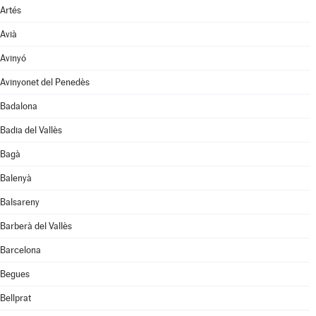
Artés
Avià
Avinyó
Avinyonet del Penedès
Badalona
Badia del Vallès
Bagà
Balenyà
Balsareny
Barberà del Vallès
Barcelona
Begues
Bellprat