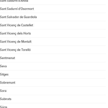
Sant Sadurní d'Anoia
Sant Sadurní d'Osormort
Sant Salvador de Guardiola
Sant Vicenç de Castellet
Sant Vicenç dels Horts
Sant Vicenç de Montalt
Sant Vicenç de Torelló
Sentmenat
Seva
Sitges
Sobremunt
Sora
Subirats
Súria