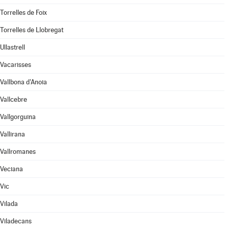
Torrelles de Foix
Torrelles de Llobregat
Ullastrell
Vacarisses
Vallbona d'Anoia
Vallcebre
Vallgorguina
Vallirana
Vallromanes
Veciana
Vic
Vilada
Viladecans