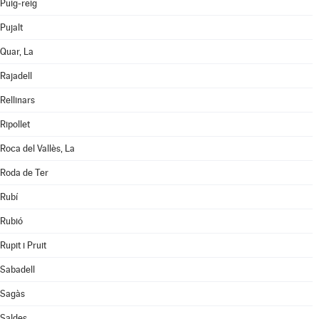
Puig-reig
Pujalt
Quar, La
Rajadell
Rellinars
Ripollet
Roca del Vallès, La
Roda de Ter
Rubí
Rubió
Rupit i Pruit
Sabadell
Sagàs
Saldes