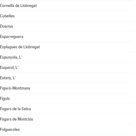
Cornellà de Llobregat
Cubelles
Dosrius
Esparreguera
Esplugues de Llobregat
Espunyola, L'
Esquirol, L'
Estany, L'
Figaró-Montmany
Fígols
Fogars de la Selva
Fogars de Montclús
Folgueroles