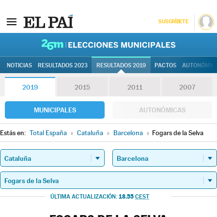
SUSCRÍBETE
26M | Elec
NOTICIAS
RESULTADOS 2023
RESULTADOS 2019
PACTOS
AUTONÓMIC
2019
2015
2011
2007
MUNICIPALES
AUTONÓMICAS
Estás en:
Total España
»
Cataluña
»
Barcelona
»
Fogars de la Selva
18.55
ÚLTIMA ACTUALIZACIÓN:
CEST