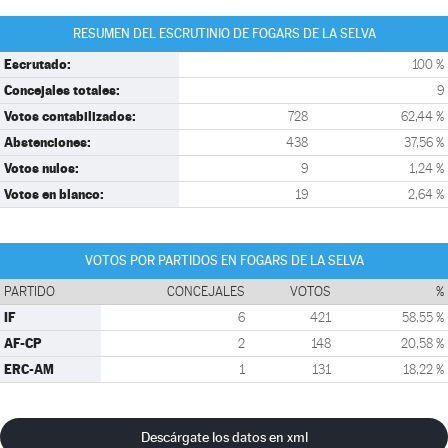
RESUMEN DEL ESCRUTINIO DE FOGARS DE LA SELVA
Escrutado:
100 %
Concejales totales:
9
Votos contabilizados:
728
62,44 %
Abstenciones:
438
37,56 %
Votos nulos:
9
1,24 %
Votos en blanco:
19
2,64 %
VOTOS POR PARTIDOS EN FOGARS DE LA SELVA
PARTIDO
CONCEJALES
VOTOS
%
IF
6
421
58,55 %
AF-CP
2
148
20,58 %
ERC-AM
1
131
18,22 %
Descárgate los datos en xml