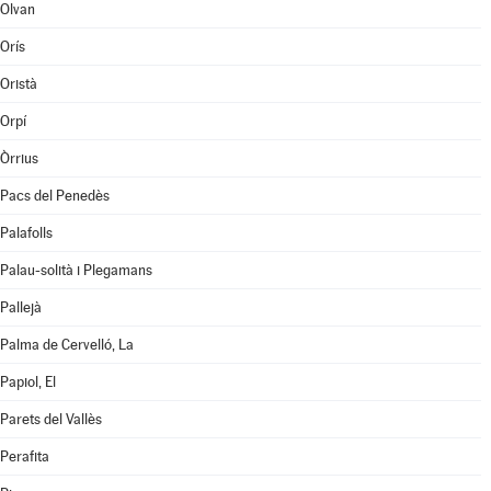
Olvan
Orís
Oristà
Orpí
Òrrius
Pacs del Penedès
Palafolls
Palau-solità i Plegamans
Pallejà
Palma de Cervelló, La
Papiol, El
Parets del Vallès
Perafita