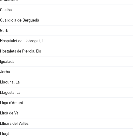
Gualba
Guardiola de Berguedà
Gurb
Hospitalet de Llobregat, L'
Hostalets de Pierola, Els
Igualada
Jorba
Llacuna, La
Llagosta, La
Lliçà d'Amunt
Lliçà de Vall
Llinars del Vallès
Lluçà