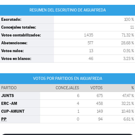
RESUMEN DEL ESCRUTINIO DE AIGUAFREDA
Escrutado:
100 %
Concejales totales:
11
Votos contabilizados:
1.435
71,32 %
Abstenciones:
577
28,68 %
Votos nulos:
13
0,91 %
Votos en blanco:
46
3,23 %
VOTOS POR PARTIDOS EN AIGUAFREDA
PARTIDO
CONCEJALES
VOTOS
%
JUNTS
6
675
47,47 %
ERC -AM
4
458
32,21 %
CUP-AMUNT
1
149
10,48 %
PP
0
94
6,61 %