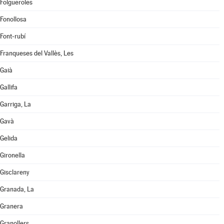
Folgueroles
Fonollosa
Font-rubí
Franqueses del Vallès, Les
Gaià
Gallifa
Garriga, La
Gavà
Gelida
Gironella
Gisclareny
Granada, La
Granera
Granollers