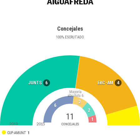
AIGUAFREDA
Concejales
100
%
ESCRUTADO
6
4
JUNTS
ERC -AM
Mayoría
absoluta
6
2
6
2
11
1
2019
2015
CONCEJALES
CUP-AMUNT
1