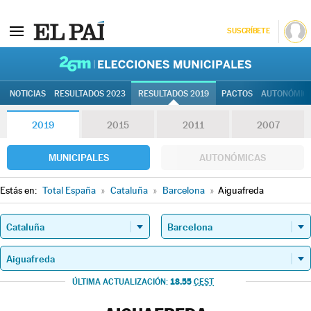
SUSCRÍBETE
26M | Elec
NOTICIAS
RESULTADOS 2023
RESULTADOS 2019
PACTOS
AUTONÓMIC
2019
2015
2011
2007
MUNICIPALES
AUTONÓMICAS
Estás en:
Total España
»
Cataluña
»
Barcelona
»
Aiguafreda
18.55
ÚLTIMA ACTUALIZACIÓN:
CEST