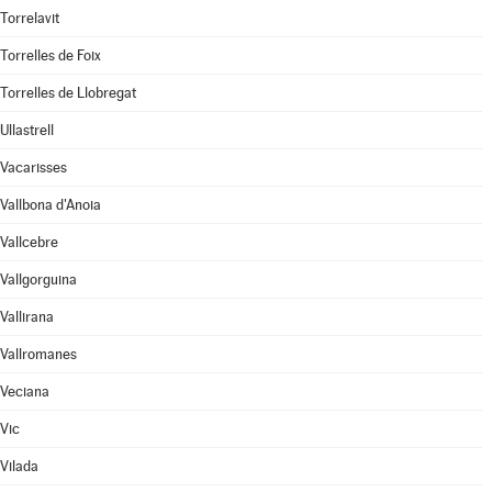
Torrelavit
Torrelles de Foix
Torrelles de Llobregat
Ullastrell
Vacarisses
Vallbona d'Anoia
Vallcebre
Vallgorguina
Vallirana
Vallromanes
Veciana
Vic
Vilada