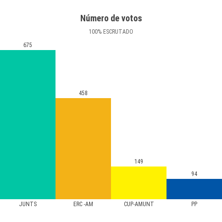
Número de votos
100
%
ESCRUTADO
675
458
149
94
JUNTS
ERC -AM
CUP-AMUNT
PP