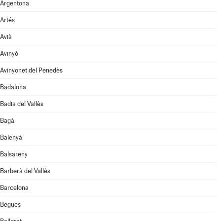
Argentona
Artés
Avià
Avinyó
Avinyonet del Penedès
Badalona
Badia del Vallès
Bagà
Balenyà
Balsareny
Barberà del Vallès
Barcelona
Begues