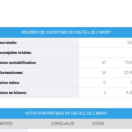
RESUMEN DEL ESCRUTINIO DE CASTELL DE L'ARENY
scrutado:
10
oncejales totales:
otos contabilizados:
47
77,0
bstenciones:
14
22,9
otos nulos:
0
otos en blanco:
2
4,2
VOTOS POR PARTIDOS EN CASTELL DE L'ARENY
ARTIDO
CONCEJALES
VOTOS