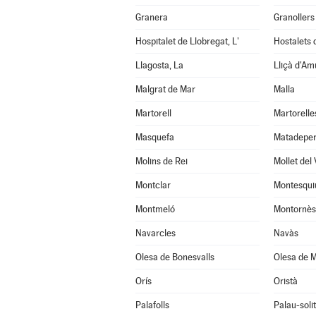
Granera
Granollers
Hospitalet de Llobregat, L'
Hostalets d
Llagosta, La
Lliçà d'Am
Malgrat de Mar
Malla
Martorell
Martorelle
Masquefa
Matadepe
Molins de Rei
Mollet del 
Montclar
Montesqui
Montmeló
Montornès 
Navarcles
Navàs
Olesa de Bonesvalls
Olesa de M
Orís
Oristà
Palafolls
Palau-soli