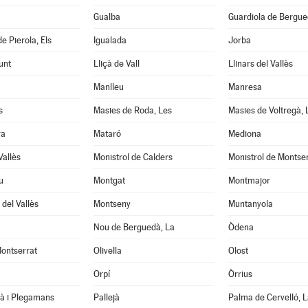
Gualba
Guardiola de Bergu
e Pierola, Els
Igualada
Jorba
unt
Lliçà de Vall
Llinars del Vallès
Manlleu
Manresa
s
Masies de Roda, Les
Masies de Voltregà, 
ra
Mataró
Mediona
Vallès
Monistrol de Calders
Monistrol de Montse
u
Montgat
Montmajor
del Vallès
Montseny
Muntanyola
Nou de Berguedà, La
Òdena
ontserrat
Olivella
Olost
Orpí
Òrrius
tà i Plegamans
Pallejà
Palma de Cervelló, L