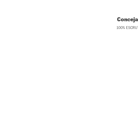
Conceja
100
%
ESCRU