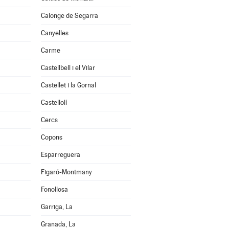
Calonge de Segarra
Canyelles
Carme
Castellbell i el Vilar
Castellet i la Gornal
Castellolí
Cercs
Copons
Esparreguera
Figaró-Montmany
Fonollosa
Garriga, La
Granada, La