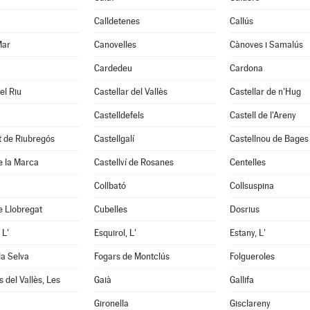
Calldetenes
Callús
Mar
Canovelles
Cànoves i Samalús
Cardedeu
Cardona
el Riu
Castellar del Vallès
Castellar de n'Hug
Castelldefels
Castell de l'Areny
it de Riubregós
Castellgalí
Castellnou de Bages
de la Marca
Castellví de Rosanes
Centelles
Collbató
Collsuspina
e Llobregat
Cubelles
Dosrius
 L'
Esquirol, L'
Estany, L'
la Selva
Fogars de Montclús
Folgueroles
 del Vallès, Les
Gaià
Gallifa
Gironella
Gisclareny