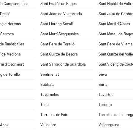
de Campsentelles
Sant Fruitós de Bages
Sant Hipòlit de Voltr
 Despí
Sant Joan de Vilatorrada
Sant Julià de Cerda
nç d'Hortons
Sant Llorenç Savall
Sant Martí d'Albars
 Sarroca
Sant Martí Sesgueioles
Sant Mateu de Bage
de Riudebitlles
Sant Pere de Torelló
Sant Pere de Vilama
í de Mediona
Sant Quirze de Besora
Sant Quirze del Vall
rní d'Osormort
Sant Salvador de Guardiola
Sant Vicenç de Caste
ç de Torelló
Sentmenat
Seva
Subirats
Súria
Tavèrnoles
Tavertet
Tona
Tordera
Torrelles de Foix
Torrelles de Llobreg
'Anoia
Vallcebre
Vallgorguina