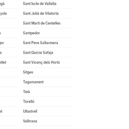
egà
Sant Iscle de Vallalta
nyola
Sant Julià de Vilatorta
Sant Martí de Centelles
s
Santpedor
jor
Sant Pere Sallavinera
ès
Sant Quirze Safaja
llet
Sant Vicenç dels Horts
Sitges
Tagamanent
Teià
Torelló
at
Ullastrell
Vallirana