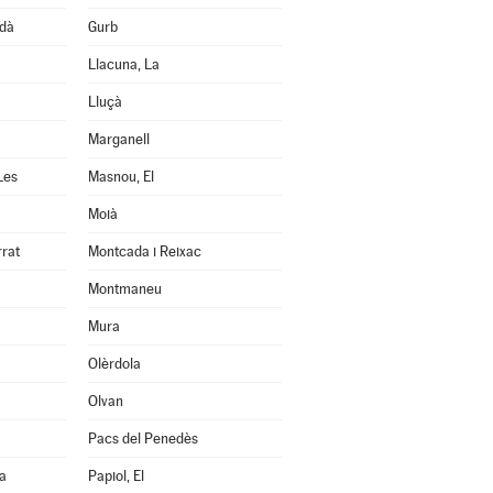
edà
Gurb
Llacuna, La
Lluçà
Marganell
Les
Masnou, El
Moià
rrat
Montcada i Reixac
Montmaneu
Mura
Olèrdola
Olvan
Pacs del Penedès
a
Papiol, El