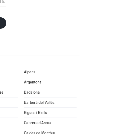
4 %
Alpens
Argentona
ès
Badalona
Barberà del Vallès
Bigues i Riells
Cabrera d'Anoia
Caldes de Montbui