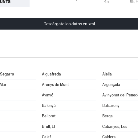
JUNTS
1
45
95,7
Descárgate los datos en xml
 Segarra
Aiguafreda
Alella
 Mar
Arenys de Munt
Argençola
Avinyó
Avinyonet del Pened
Balenyà
Balsareny
Bellprat
Berga
Brull, El
Cabanyes, Les
Calaf
Calders