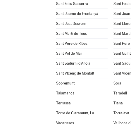
Sant Feliu Sasserra
Sant Fost 
Sant Jaume de Frontanyà
Sant Joan
Sant Just Desvern
Sant Llore
Sant Martí de Tous
Sant Martí
Sant Pere de Ribes
Sant Pere 
Sant Pol de Mar
Sant Quint
Sant Sadurní d'Anoia
Sant Sadu
Sant Vicenç de Montalt
Sant Vicen
Sobremunt
Sora
Talamanca
Taradell
Terrassa
Tiana
Torre de Claramunt, La
Torrelavit
Vacarisses
Vallbona d