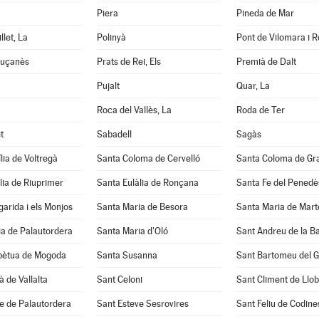
Piera
Pineda de Mar
llet, La
Polinyà
Pont de Vilomara i Ro
luçanès
Prats de Rei, Els
Premià de Dalt
Pujalt
Quar, La
Roca del Vallès, La
Roda de Ter
t
Sabadell
Sagàs
lia de Voltregà
Santa Coloma de Cervelló
Santa Coloma de Gr
lia de Riuprimer
Santa Eulàlia de Ronçana
Santa Fe del Penedè
arida i els Monjos
Santa Maria de Besora
Santa Maria de Mart
a de Palautordera
Santa Maria d'Oló
Sant Andreu de la B
pètua de Mogoda
Santa Susanna
Sant Bartomeu del 
à de Vallalta
Sant Celoni
Sant Climent de Llo
e de Palautordera
Sant Esteve Sesrovires
Sant Feliu de Codine