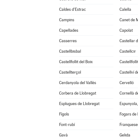
Caldes d'Estrac
Calella
Campins
Canet de 
Capellades
Capolat
Casserres
Castellar d
Castellbisbal
Castellcir
Castellfollit del Boix
Castellfoll
Castellterçol
Castellví 
Cerdanyola del Vallès
Cervelló
Corbera de Llobregat
Cornellà d
Esplugues de Llobregat
Espunyola,
Fígols
Fogars de 
Font-rubí
Franqueses
Gavà
Gelida