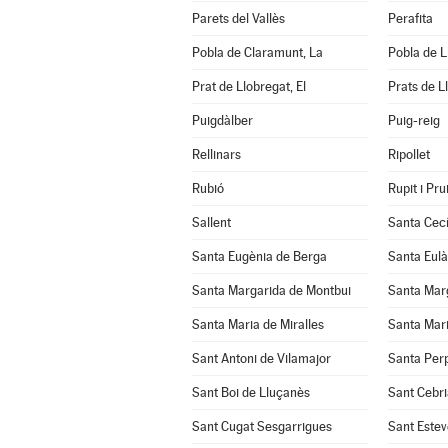
Parets del Vallès
Perafita
Pobla de Claramunt, La
Pobla de Li
Prat de Llobregat, El
Prats de L
Puigdàlber
Puig-reig
Rellinars
Ripollet
Rubió
Rupit i Prui
Sallent
Santa Cecí
Santa Eugènia de Berga
Santa Eulà
Santa Margarida de Montbui
Santa Marg
Santa Maria de Miralles
Santa Mari
Sant Antoni de Vilamajor
Santa Per
Sant Boi de Lluçanès
Sant Cebri
Sant Cugat Sesgarrigues
Sant Estev