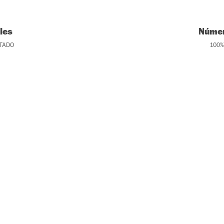
les
Númer
TADO
100
%