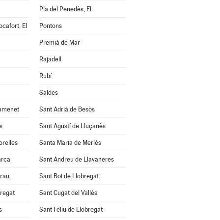
Pla del Penedès, El
cafort, El
Pontons
Premià de Mar
Rajadell
Rubí
Saldes
amenet
Sant Adrià de Besòs
s
Sant Agustí de Lluçanès
orelles
Santa Maria de Merlès
arca
Sant Andreu de Llavaneres
Grau
Sant Boi de Llobregat
bregat
Sant Cugat del Vallès
s
Sant Feliu de Llobregat