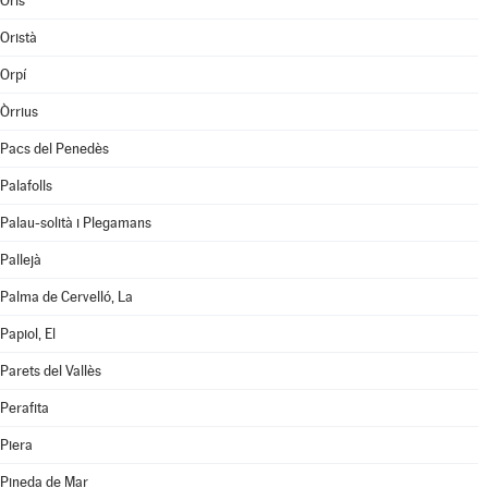
Orís
Oristà
Orpí
Òrrius
Pacs del Penedès
Palafolls
Palau-solità i Plegamans
Pallejà
Palma de Cervelló, La
Papiol, El
Parets del Vallès
Perafita
Piera
Pineda de Mar