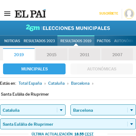
SUSCRÍBETE
26M | Elec
NOTICIAS
RESULTADOS 2023
RESULTADOS 2019
PACTOS
AUTONÓMIC
2019
2015
2011
2007
MUNICIPALES
AUTONÓMICAS
Estás en:
Total España
»
Cataluña
»
Barcelona
»
Santa Eulàlia de Riuprimer
18.55
ÚLTIMA ACTUALIZACIÓN:
CEST