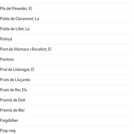
Pla del Penedès, El
Pobla de Claramunt, La
Pobla de Lillet, La
Polinyà
Pont de Vilomara i Rocafort, El
Pontons
Prat de Llobregat, El
Prats de Lluçanès
Prats de Rei, Els
Premià de Dalt
Premià de Mar
Puigdàlber
Puig-reig