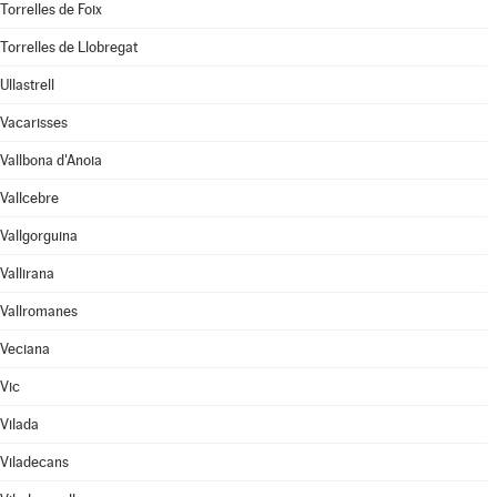
Torrelles de Foix
Torrelles de Llobregat
Ullastrell
Vacarisses
Vallbona d'Anoia
Vallcebre
Vallgorguina
Vallirana
Vallromanes
Veciana
Vic
Vilada
Viladecans