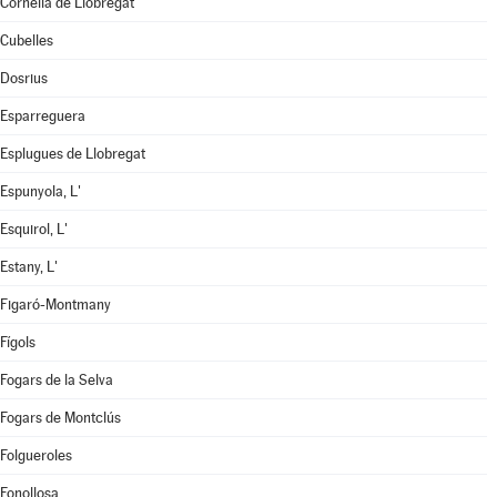
Cornellà de Llobregat
Cubelles
Dosrius
Esparreguera
Esplugues de Llobregat
Espunyola, L'
Esquirol, L'
Estany, L'
Figaró-Montmany
Fígols
Fogars de la Selva
Fogars de Montclús
Folgueroles
Fonollosa