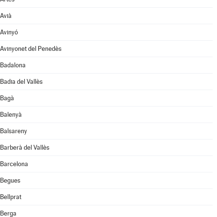
Avià
Avinyó
Avinyonet del Penedès
Badalona
Badia del Vallès
Bagà
Balenyà
Balsareny
Barberà del Vallès
Barcelona
Begues
Bellprat
Berga