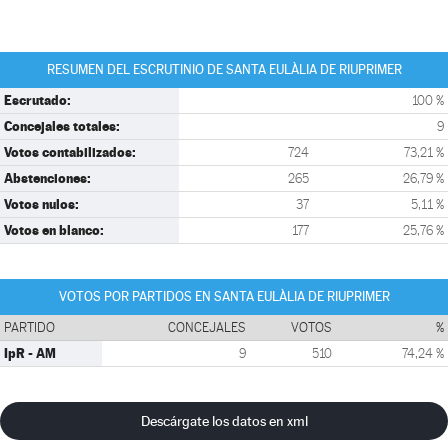
RESUMEN DEL ESCRUTINIO DE SANTA EULÀLIA DE RIUPRIMER
Escrutado:
100 %
Concejales totales:
9
Votos contabilizados:
724
73,21 %
Abstenciones:
265
26,79 %
Votos nulos:
37
5,11 %
Votos en blanco:
177
25,76 %
VOTOS POR PARTIDOS EN SANTA EULÀLIA DE RIUPRIMER
PARTIDO
CONCEJALES
VOTOS
%
IpR - AM
9
510
74,24 %
Descárgate los datos en xml