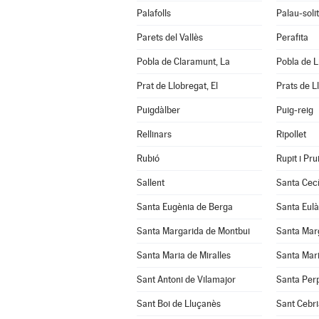
Palafolls
Palau-soli
Parets del Vallès
Perafita
Pobla de Claramunt, La
Pobla de Li
Prat de Llobregat, El
Prats de L
Puigdàlber
Puig-reig
Rellinars
Ripollet
Rubió
Rupit i Prui
Sallent
Santa Cecí
Santa Eugènia de Berga
Santa Eulà
Santa Margarida de Montbui
Santa Marg
Santa Maria de Miralles
Santa Mari
Sant Antoni de Vilamajor
Santa Per
Sant Boi de Lluçanès
Sant Cebri