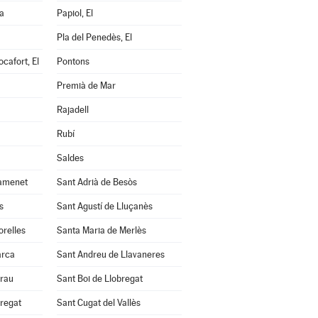
a
Papiol, El
Pla del Penedès, El
cafort, El
Pontons
Premià de Mar
Rajadell
Rubí
Saldes
amenet
Sant Adrià de Besòs
s
Sant Agustí de Lluçanès
orelles
Santa Maria de Merlès
arca
Sant Andreu de Llavaneres
Grau
Sant Boi de Llobregat
bregat
Sant Cugat del Vallès