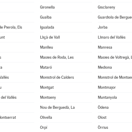
Gironella
Gisclareny
Gualba
Guardiola de Bergu
e Pierola, Els
Igualada
Jorba
unt
Lliçà de Vall
Llinars del Vallès
Manlleu
Manresa
s
Masies de Roda, Les
Masies de Voltregà, 
ra
Mataró
Mediona
Vallès
Monistrol de Calders
Monistrol de Montse
u
Montgat
Montmajor
del Vallès
Montseny
Muntanyola
Nou de Berguedà, La
Òdena
ontserrat
Olivella
Olost
Orpí
Òrrius