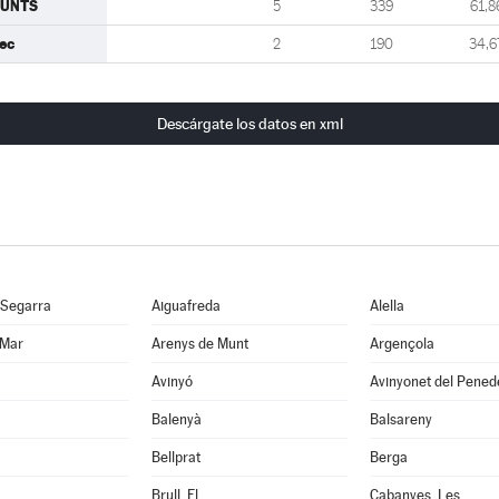
JUNTS
5
339
61,8
'ec
2
190
34,6
Descárgate los datos en xml
 Segarra
Aiguafreda
Alella
 Mar
Arenys de Munt
Argençola
Avinyó
Avinyonet del Pened
Balenyà
Balsareny
Bellprat
Berga
Brull, El
Cabanyes, Les