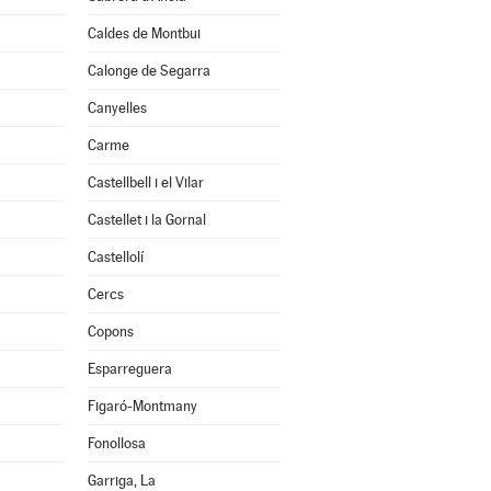
Caldes de Montbui
Calonge de Segarra
Canyelles
Carme
Castellbell i el Vilar
Castellet i la Gornal
Castellolí
Cercs
Copons
Esparreguera
Figaró-Montmany
Fonollosa
Garriga, La