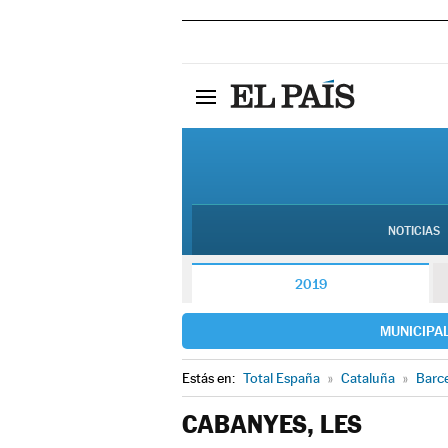
NOTICIAS
2019
MUNICIPA
Estás en:
Total España
»
Cataluña
»
Barc
CABANYES, LES