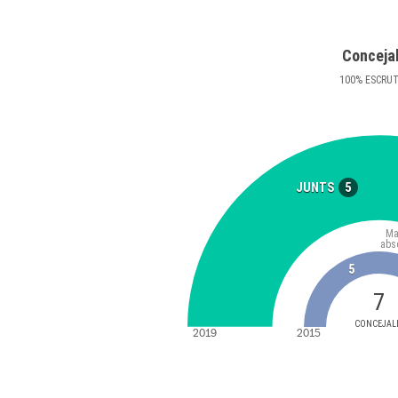
Conceja
100
%
ESCRU
5
JUNTS
Ma
abs
5
7
CONCEJAL
2019
2015