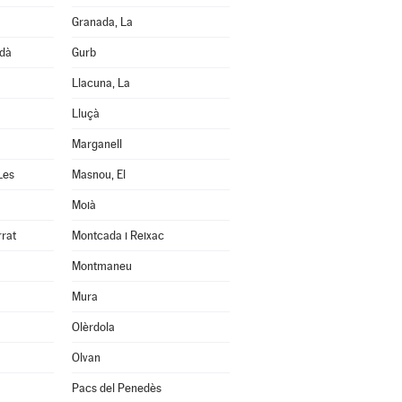
Granada, La
edà
Gurb
Llacuna, La
Lluçà
Marganell
Les
Masnou, El
Moià
rrat
Montcada i Reixac
Montmaneu
Mura
Olèrdola
Olvan
Pacs del Penedès