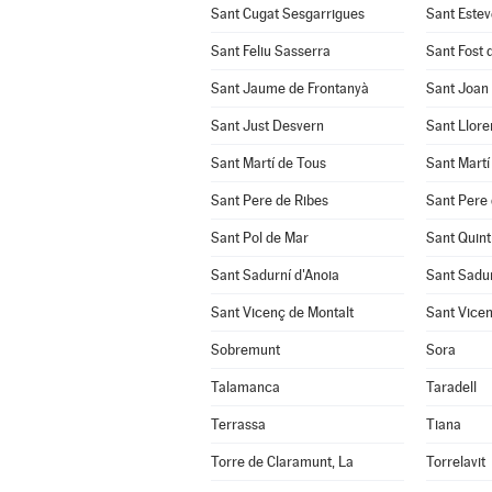
Sant Cugat Sesgarrigues
Sant Estev
Sant Feliu Sasserra
Sant Fost 
Sant Jaume de Frontanyà
Sant Joan
Sant Just Desvern
Sant Llore
Sant Martí de Tous
Sant Martí
Sant Pere de Ribes
Sant Pere 
Sant Pol de Mar
Sant Quint
Sant Sadurní d'Anoia
Sant Sadu
Sant Vicenç de Montalt
Sant Vicen
Sobremunt
Sora
Talamanca
Taradell
Terrassa
Tiana
Torre de Claramunt, La
Torrelavit