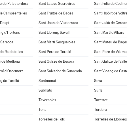
e de Palautordera
Sant Esteve Sesrovires
Sant Feliu de Codine
de Campsentelles
Sant Fruitós de Bages
Sant Hipòlit de Voltr
 Despí
Sant Joan de Vilatorrada
Sant Julià de Cerda
nç d'Hortons
Sant Llorenç Savall
Sant Martí d'Albars
 Sarroca
Sant Martí Sesgueioles
Sant Mateu de Bage
de Riudebitlles
Sant Pere de Torelló
Sant Pere de Vilama
í de Mediona
Sant Quirze de Besora
Sant Quirze del Vall
rní d'Osormort
Sant Salvador de Guardiola
Sant Vicenç de Caste
ç de Torelló
Sentmenat
Seva
Subirats
Súria
Tavèrnoles
Tavertet
Tona
Tordera
Torrelles de Foix
Torrelles de Llobreg