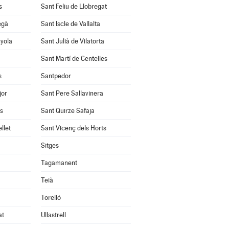
s
Sant Feliu de Llobregat
egà
Sant Iscle de Vallalta
nyola
Sant Julià de Vilatorta
Sant Martí de Centelles
s
Santpedor
jor
Sant Pere Sallavinera
ès
Sant Quirze Safaja
llet
Sant Vicenç dels Horts
Sitges
Tagamanent
Teià
Torelló
at
Ullastrell