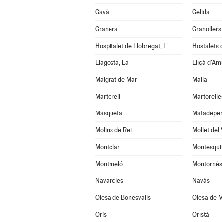
Gavà
Gelida
Granera
Granollers
Hospitalet de Llobregat, L'
Hostalets d
Llagosta, La
Lliçà d'Am
Malgrat de Mar
Malla
Martorell
Martorelle
Masquefa
Matadepe
Molins de Rei
Mollet del 
Montclar
Montesqui
Montmeló
Montornès 
Navarcles
Navàs
Olesa de Bonesvalls
Olesa de M
Orís
Oristà