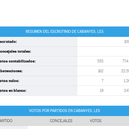
RESUMEN DEL ESCRUTINIO DE CABANYES, LES
scrutado:
10
oncejales totales:
otos contabilizados:
555
77,4
bstenciones:
162
22,5
otos nulos:
7
1,2
otos en blanco:
19
3,4
VOTOS POR PARTIDOS EN CABANYES, LES
ARTIDO
CONCEJALES
VOTOS