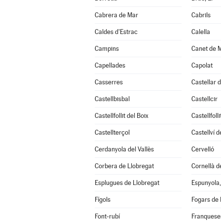
Cabrera de Mar
Cabrils
Caldes d'Estrac
Calella
Campins
Canet de 
Capellades
Capolat
Casserres
Castellar d
Castellbisbal
Castellcir
Castellfollit del Boix
Castellfoll
Castellterçol
Castellví 
Cerdanyola del Vallès
Cervelló
Corbera de Llobregat
Cornellà d
Esplugues de Llobregat
Espunyola,
Fígols
Fogars de 
Font-rubí
Franqueses