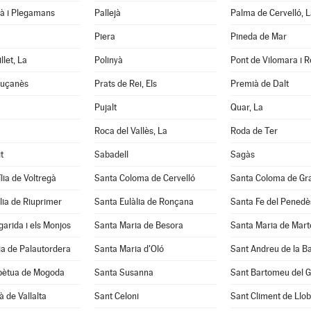
tà i Plegamans
Pallejà
Palma de Cervelló, L
Piera
Pineda de Mar
llet, La
Polinyà
Pont de Vilomara i Ro
luçanès
Prats de Rei, Els
Premià de Dalt
Pujalt
Quar, La
Roca del Vallès, La
Roda de Ter
t
Sabadell
Sagàs
lia de Voltregà
Santa Coloma de Cervelló
Santa Coloma de Gr
lia de Riuprimer
Santa Eulàlia de Ronçana
Santa Fe del Penedè
arida i els Monjos
Santa Maria de Besora
Santa Maria de Mart
a de Palautordera
Santa Maria d'Oló
Sant Andreu de la B
pètua de Mogoda
Santa Susanna
Sant Bartomeu del 
à de Vallalta
Sant Celoni
Sant Climent de Llo