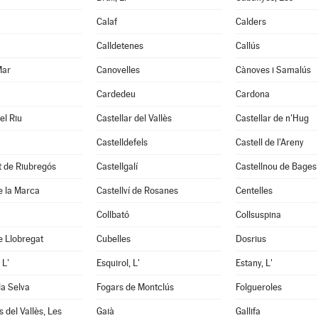
Calaf
Calders
Calldetenes
Callús
Mar
Canovelles
Cànoves i Samalús
Cardedeu
Cardona
el Riu
Castellar del Vallès
Castellar de n'Hug
Castelldefels
Castell de l'Areny
it de Riubregós
Castellgalí
Castellnou de Bages
de la Marca
Castellví de Rosanes
Centelles
Collbató
Collsuspina
e Llobregat
Cubelles
Dosrius
 L'
Esquirol, L'
Estany, L'
la Selva
Fogars de Montclús
Folgueroles
 del Vallès, Les
Gaià
Gallifa