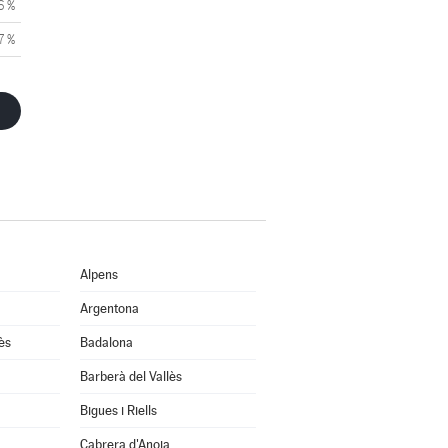
6 %
7 %
Alpens
Argentona
ès
Badalona
Barberà del Vallès
Bigues i Riells
Cabrera d'Anoia