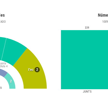
les
Núme
TADO
100
339
yoría
oluta
4
2
l'ec
2
ES
JUNTS