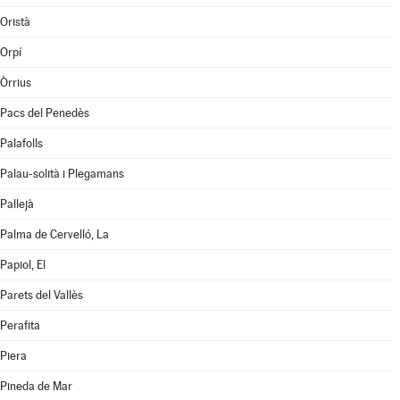
Oristà
Orpí
Òrrius
Pacs del Penedès
Palafolls
Palau-solità i Plegamans
Pallejà
Palma de Cervelló, La
Papiol, El
Parets del Vallès
Perafita
Piera
Pineda de Mar