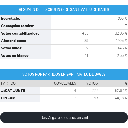
RESUMEN DEL ESCRUTINIO DE SANT MATEU DE BAGES
Escrutado:
100 %
Concejales totales:
7
Votos contabilizados:
433
82,95 %
Abstenciones:
89
17,05 %
Votos nulos:
2
0,46 %
Votos en blanco:
11
2,55 %
VOTOS POR PARTIDOS EN SANT MATEU DE BAGES
PARTIDO
CONCEJALES
VOTOS
%
JxCAT-JUNTS
4
227
52,67 %
ERC-AM
3
193
44,78 %
Descárgate los datos en xml