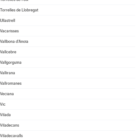
Torrelles de Llobregat
Ullastrell
Vacarisses
Vallbona d'Anoia
Vallcebre
Vallgorguina
Vallirana
Vallromanes
Veciana
Vic
Vilada
Viladecans
Viladecavalls