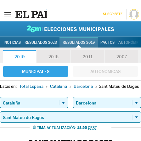
SUSCRÍBETE
26M | Elec
NOTICIAS
RESULTADOS 2023
RESULTADOS 2019
PACTOS
AUTONÓMIC
2019
2015
2011
2007
MUNICIPALES
AUTONÓMICAS
Estás en:
Total España
»
Cataluña
»
Barcelona
»
Sant Mateu de Bages
18.55
ÚLTIMA ACTUALIZACIÓN:
CEST