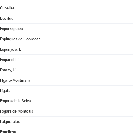
Cubelles
Dosrius
Esparreguera
Esplugues de Llobregat
Espunyola, L'
Esquirol, L'
Estany, L'
Figaró-Montmany
Fígols
Fogars de la Selva
Fogars de Montclús
Folgueroles
Fonollosa