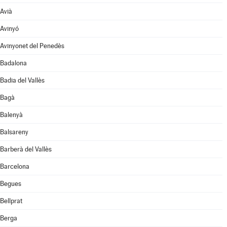
Avià
Avinyó
Avinyonet del Penedès
Badalona
Badia del Vallès
Bagà
Balenyà
Balsareny
Barberà del Vallès
Barcelona
Begues
Bellprat
Berga