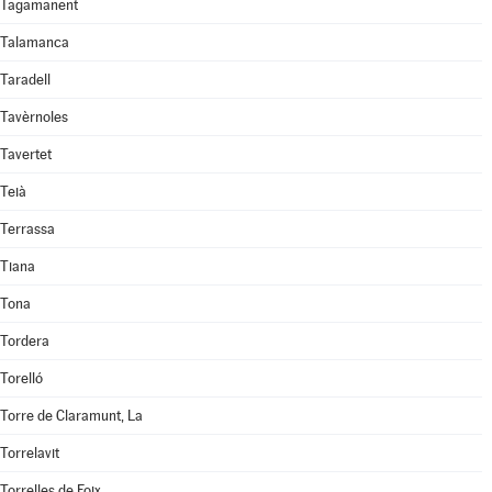
Tagamanent
Talamanca
Taradell
Tavèrnoles
Tavertet
Teià
Terrassa
Tiana
Tona
Tordera
Torelló
Torre de Claramunt, La
Torrelavit
Torrelles de Foix