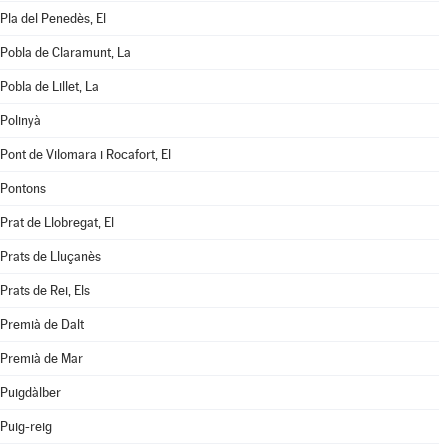
Pla del Penedès, El
Pobla de Claramunt, La
Pobla de Lillet, La
Polinyà
Pont de Vilomara i Rocafort, El
Pontons
Prat de Llobregat, El
Prats de Lluçanès
Prats de Rei, Els
Premià de Dalt
Premià de Mar
Puigdàlber
Puig-reig