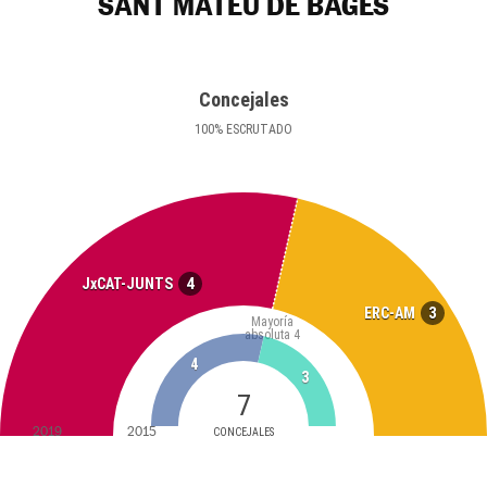
SANT MATEU DE BAGES
Concejales
100
%
ESCRUTADO
4
JxCAT-JUNTS
3
ERC-AM
Mayoría
absoluta
4
4
3
7
2019
2015
CONCEJALES