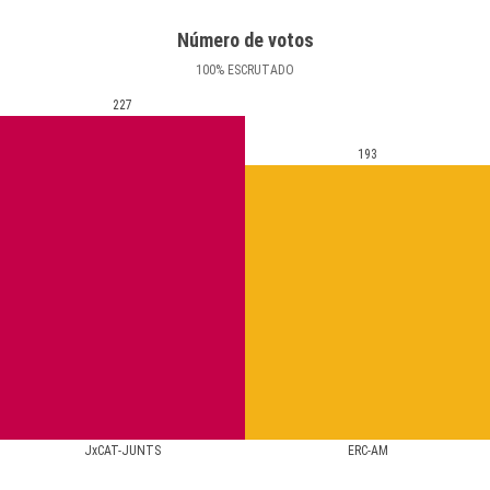
Número de votos
100
%
ESCRUTADO
227
193
JxCAT-JUNTS
ERC-AM