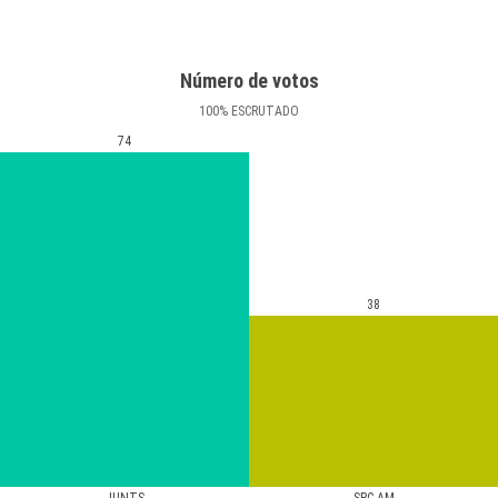
Número de votos
100
%
ESCRUTADO
74
38