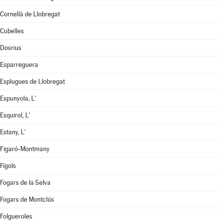
Cornellà de Llobregat
Cubelles
Dosrius
Esparreguera
Esplugues de Llobregat
Espunyola, L'
Esquirol, L'
Estany, L'
Figaró-Montmany
Fígols
Fogars de la Selva
Fogars de Montclús
Folgueroles