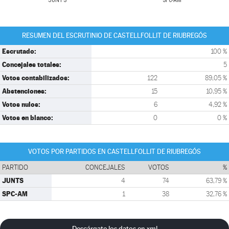
JUNTS
SPC-AM
RESUMEN DEL ESCRUTINIO DE CASTELLFOLLIT DE RIUBREGÓS
Escrutado:
100 %
Concejales totales:
5
Votos contabilizados:
122
89,05 %
Abstenciones:
15
10,95 %
Votos nulos:
6
4,92 %
Votos en blanco:
0
0 %
VOTOS POR PARTIDOS EN CASTELLFOLLIT DE RIUBREGÓS
PARTIDO
CONCEJALES
VOTOS
%
JUNTS
4
74
63,79 %
SPC-AM
1
38
32,76 %
Descárgate los datos en xml