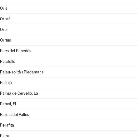
Orís
Oristà
Orpí
Òrrius
Pacs del Penedès
Palafolls
Palau-solità i Plegamans
Pallejà
Palma de Cervelló, La
Papiol, El
Parets del Vallès
Perafita
Piera