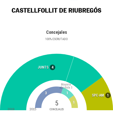
CASTELLFOLLIT DE RIUBREGÓS
Concejales
100
%
ESCRUTADO
4
JUNTS
Mayoría
absoluta
3
3
1
1
SPC-AM
5
1
2019
2015
CONCEJALES