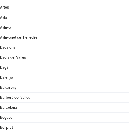
Artés
Avià
Avinyó
Avinyonet del Penedès
Badalona
Badia del Vallès
Bagà
Balenyà
Balsareny
Barberà del Vallès
Barcelona
Begues
Bellprat