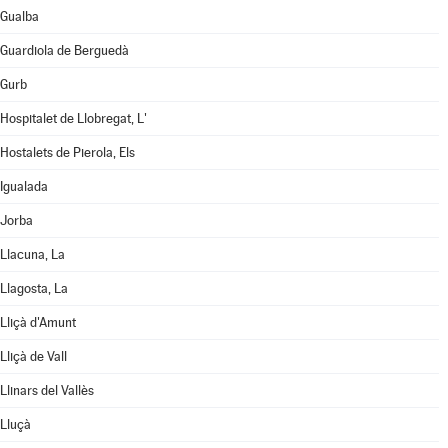
Gualba
Guardiola de Berguedà
Gurb
Hospitalet de Llobregat, L'
Hostalets de Pierola, Els
Igualada
Jorba
Llacuna, La
Llagosta, La
Lliçà d'Amunt
Lliçà de Vall
Llinars del Vallès
Lluçà