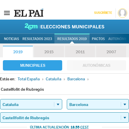
SUSCRÍBETE
26M | Elec
NOTICIAS
RESULTADOS 2023
RESULTADOS 2019
PACTOS
AUTONÓMIC
2019
2015
2011
2007
MUNICIPALES
AUTONÓMICAS
Estás en:
Total España
»
Cataluña
»
Barcelona
»
Castellfollit de Riubregós
18.55
ÚLTIMA ACTUALIZACIÓN:
CEST