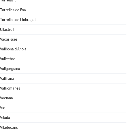
Torrelavit
Torrelles de Foix
Torrelles de Llobregat
Ullastrell
Vacarisses
Vallbona d'Anoia
Vallcebre
Vallgorguina
Vallirana
Vallromanes
Veciana
Vic
Vilada
Viladecans