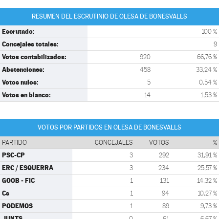
RESUMEN DEL ESCRUTINIO DE OLESA DE BONESVALLS
Escrutado:
100 %
Concejales totales:
9
Votos contabilizados:
920
66,76 %
Abstenciones:
458
33,24 %
Votos nulos:
5
0,54 %
Votos en blanco:
14
1,53 %
VOTOS POR PARTIDOS EN OLESA DE BONESVALLS
PARTIDO
CONCEJALES
VOTOS
%
PSC-CP
3
292
31,91 %
ERC / ESQUERRA
3
234
25,57 %
GOOB - FIC
1
131
14,32 %
Cs
1
94
10,27 %
PODEMOS
1
89
9,73 %
JUNTS
0
61
6,67 %