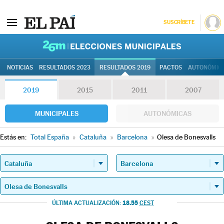
SUSCRÍBETE
26M | Elec
NOTICIAS
RESULTADOS 2023
RESULTADOS 2019
PACTOS
AUTONÓMIC
2019
2015
2011
2007
MUNICIPALES
AUTONÓMICAS
Estás en:
Total España
»
Cataluña
»
Barcelona
»
Olesa de Bonesvalls
18.55
ÚLTIMA ACTUALIZACIÓN:
CEST