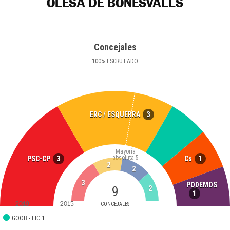
OLESA DE BONESVALLS
Concejales
100
%
ESCRUTADO
3
ERC / ESQUERRA
Mayoría
absoluta
5
3
1
PSC-CP
Cs
2
2
3
PODEMOS
9
2
1
2019
2015
CONCEJALES
GOOB - FIC
1