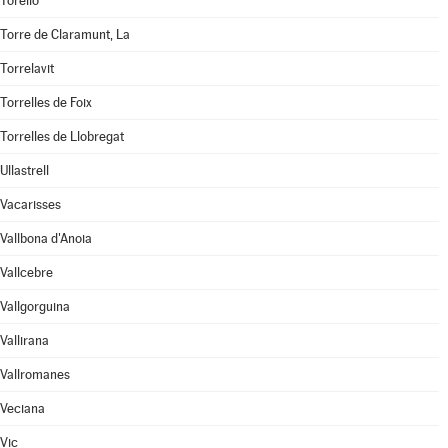
Torelló
Torre de Claramunt, La
Torrelavit
Torrelles de Foix
Torrelles de Llobregat
Ullastrell
Vacarisses
Vallbona d'Anoia
Vallcebre
Vallgorguina
Vallirana
Vallromanes
Veciana
Vic