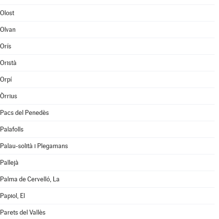
Olost
Olvan
Orís
Oristà
Orpí
Òrrius
Pacs del Penedès
Palafolls
Palau-solità i Plegamans
Pallejà
Palma de Cervelló, La
Papiol, El
Parets del Vallès