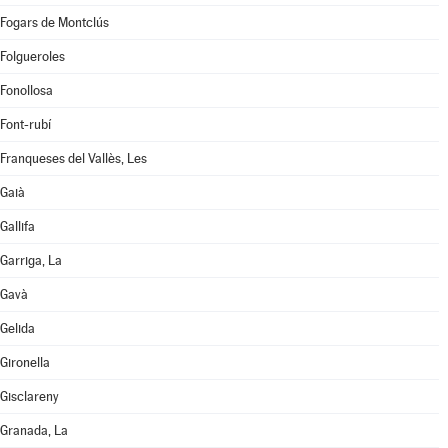
Fogars de Montclús
Folgueroles
Fonollosa
Font-rubí
Franqueses del Vallès, Les
Gaià
Gallifa
Garriga, La
Gavà
Gelida
Gironella
Gisclareny
Granada, La