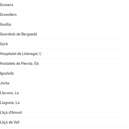
Granera
Granollers
Gualba
Guardiola de Berguedà
Gurb
Hospitalet de Llobregat, L'
Hostalets de Pierola, Els
Igualada
Jorba
Llacuna, La
Llagosta, La
Lliçà d'Amunt
Lliçà de Vall