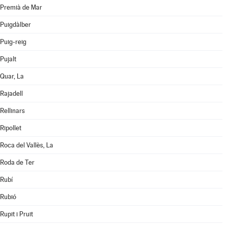
Premià de Mar
Puigdàlber
Puig-reig
Pujalt
Quar, La
Rajadell
Rellinars
Ripollet
Roca del Vallès, La
Roda de Ter
Rubí
Rubió
Rupit i Pruit