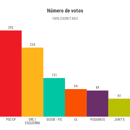
Número de votos
100
%
ESCRUTADO
292
234
131
94
89
61
PSC-CP
ERC /
GOOB - FIC
Cs
PODEMOS
JUNTS
ESQUERRA