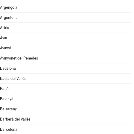
Argençola
Argentona
Artés
Avià
Avinyó
Avinyonet del Penedès
Badalona
Badia del Vallès
Bagà
Balenyà
Balsareny
Barberà del Vallès
Barcelona