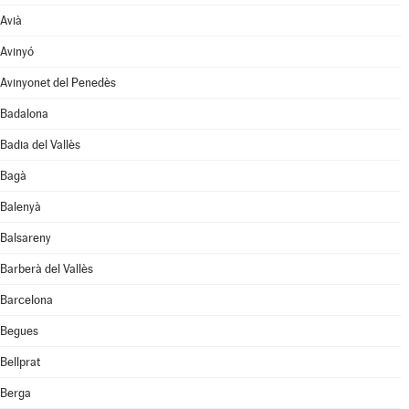
Avià
Avinyó
Avinyonet del Penedès
Badalona
Badia del Vallès
Bagà
Balenyà
Balsareny
Barberà del Vallès
Barcelona
Begues
Bellprat
Berga