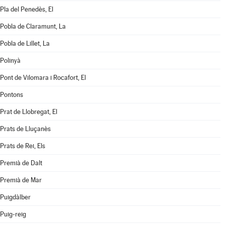
Pla del Penedès, El
Pobla de Claramunt, La
Pobla de Lillet, La
Polinyà
Pont de Vilomara i Rocafort, El
Pontons
Prat de Llobregat, El
Prats de Lluçanès
Prats de Rei, Els
Premià de Dalt
Premià de Mar
Puigdàlber
Puig-reig