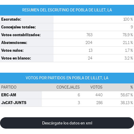
RESUMEN DEL ESCRUTINIO DE POBLA DE LILLET, LA
Escrutado:
100 %
Concejales totales:
9
Votos contabilizados:
763
78,9 %
Abstenciones:
204
21,1 %
Votos nulos:
13
1,7 %
Votos en blanco:
24
3,2 %
VOTOS POR PARTIDOS EN POBLA DE LILLET, LA
PARTIDO
CONCEJALES
VOTOS
%
ERC-AM
6
440
58,67 %
JxCAT-JUNTS
3
286
38,13 %
Descárgate los datos en xml