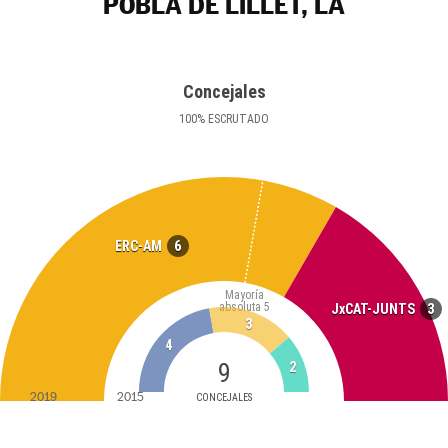
POBLA DE LILLET, LA
Concejales
100
%
ESCRUTADO
6
ERC-AM
Mayoría
absoluta
5
3
JxCAT-JUNTS
3
4
9
2
2019
2015
CONCEJALES