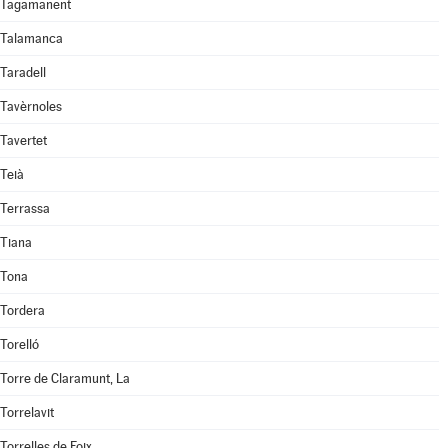
Tagamanent
Talamanca
Taradell
Tavèrnoles
Tavertet
Teià
Terrassa
Tiana
Tona
Tordera
Torelló
Torre de Claramunt, La
Torrelavit
Torrelles de Foix