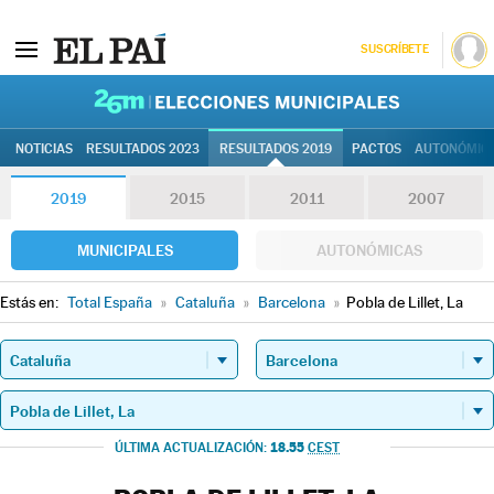
SUSCRÍBETE
26M | Elec
NOTICIAS
RESULTADOS 2023
RESULTADOS 2019
PACTOS
AUTONÓMIC
2019
2015
2011
2007
MUNICIPALES
AUTONÓMICAS
Estás en:
Total España
»
Cataluña
»
Barcelona
»
Pobla de Lillet, La
18.55
ÚLTIMA ACTUALIZACIÓN:
CEST