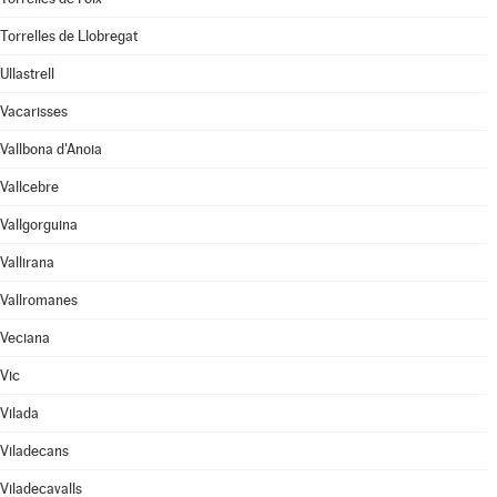
Torrelles de Llobregat
Ullastrell
Vacarisses
Vallbona d'Anoia
Vallcebre
Vallgorguina
Vallirana
Vallromanes
Veciana
Vic
Vilada
Viladecans
Viladecavalls