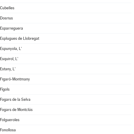
Cubelles
Dosrius
Esparreguera
Esplugues de Llobregat
Espunyola, L'
Esquirol, L'
Estany, L'
Figaró-Montmany
Fígols
Fogars de la Selva
Fogars de Montclús
Folgueroles
Fonollosa