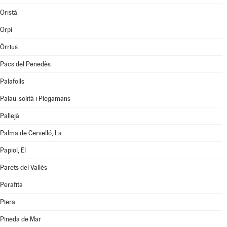
Oristà
Orpí
Òrrius
Pacs del Penedès
Palafolls
Palau-solità i Plegamans
Pallejà
Palma de Cervelló, La
Papiol, El
Parets del Vallès
Perafita
Piera
Pineda de Mar