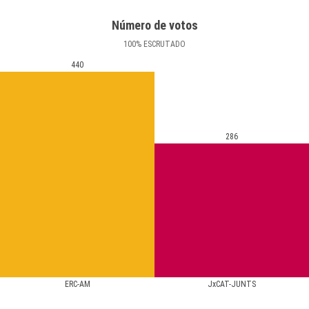
Número de votos
100
%
ESCRUTADO
440
286
ERC-AM
JxCAT-JUNTS