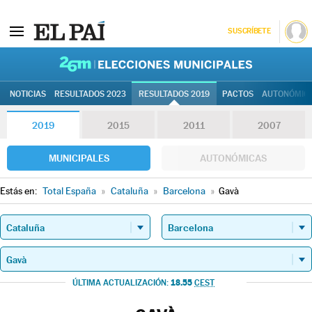
SUSCRÍBETE
26M | Elec
NOTICIAS
RESULTADOS 2023
RESULTADOS 2019
PACTOS
AUTONÓMIC
2019
2015
2011
2007
MUNICIPALES
AUTONÓMICAS
Estás en:
Total España
»
Cataluña
»
Barcelona
»
Gavà
18.55
ÚLTIMA ACTUALIZACIÓN:
CEST