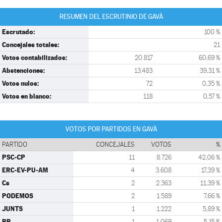
RESUMEN DEL ESCRUTINIO DE GAVÀ
Escrutado:
100 %
Concejales totales:
21
Votos contabilizados:
20.817
60,69 %
Abstenciones:
13.483
39,31 %
Votos nulos:
72
0,35 %
Votos en blanco:
118
0,57 %
VOTOS POR PARTIDOS EN GAVÀ
PARTIDO
CONCEJALES
VOTOS
%
PSC-CP
11
8.726
42,06 %
ERC-EV-PU-AM
4
3.608
17,39 %
Cs
2
2.363
11,39 %
PODEMOS
2
1.589
7,66 %
JUNTS
1
1.222
5,89 %
PP
1
1.069
5,15 %