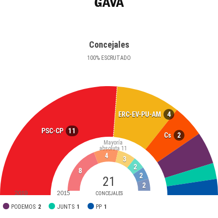
GAVÀ
Concejales
100
%
ESCRUTADO
4
ERC-EV-PU-AM
11
PSC-CP
2
Cs
Mayoría
absoluta
11
4
3
2
8
2
21
2
2019
2015
CONCEJALES
PODEMOS
2
JUNTS
1
PP
1