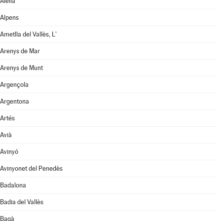
Alella
Alpens
Ametlla del Vallès, L'
Arenys de Mar
Arenys de Munt
Argençola
Argentona
Artés
Avià
Avinyó
Avinyonet del Penedès
Badalona
Badia del Vallès
Bagà