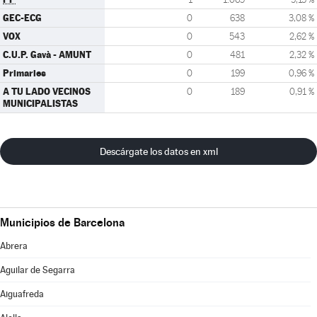
GEC-ECG
0
638
3,08 %
VOX
0
543
2,62 %
C.U.P. Gavà - AMUNT
0
481
2,32 %
Primaries
0
199
0,96 %
A TU LADO VECINOS
0
189
0,91 %
MUNICIPALISTAS
Descárgate los datos en xml
Municipios de Barcelona
Abrera
Aguilar de Segarra
Aiguafreda