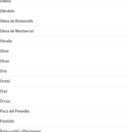
Òdena
Olèrdola
Olesa de Bonesvalls
Olesa de Montserrat
Olivella
Olost
Olvan
Orís
Oristà
Orpí
Òrrius
Pacs del Penedès
Palafolls
Palau-solità i Plegamans