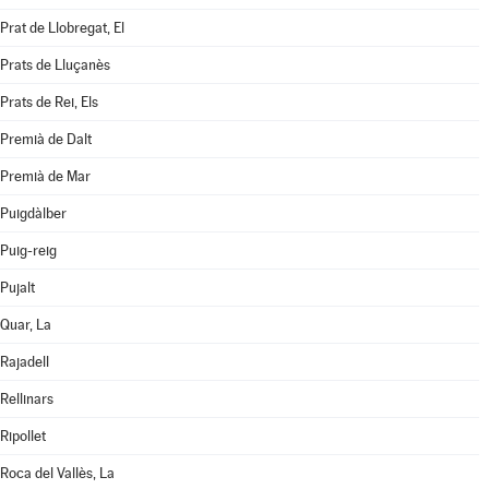
Prat de Llobregat, El
Prats de Lluçanès
Prats de Rei, Els
Premià de Dalt
Premià de Mar
Puigdàlber
Puig-reig
Pujalt
Quar, La
Rajadell
Rellinars
Ripollet
Roca del Vallès, La