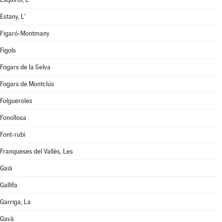
Estany, L'
Figaró-Montmany
Fígols
Fogars de la Selva
Fogars de Montclús
Folgueroles
Fonollosa
Font-rubí
Franqueses del Vallès, Les
Gaià
Gallifa
Garriga, La
Gavà