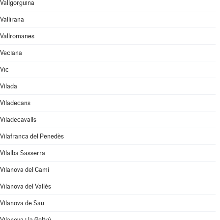
Vallgorguina
Vallirana
Vallromanes
Veciana
Vic
Vilada
Viladecans
Viladecavalls
Vilafranca del Penedès
Vilalba Sasserra
Vilanova del Camí
Vilanova del Vallès
Vilanova de Sau
Vilanova i la Geltrú