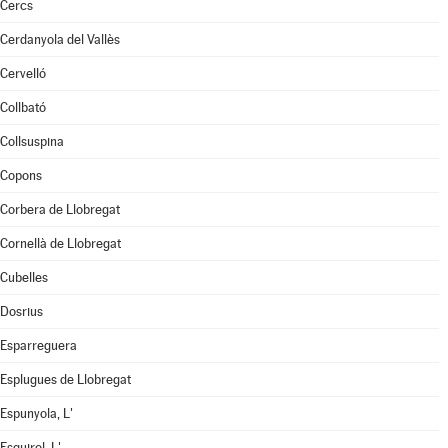
Cercs
Cerdanyola del Vallès
Cervelló
Collbató
Collsuspina
Copons
Corbera de Llobregat
Cornellà de Llobregat
Cubelles
Dosrius
Esparreguera
Esplugues de Llobregat
Espunyola, L'
Esquirol, L'