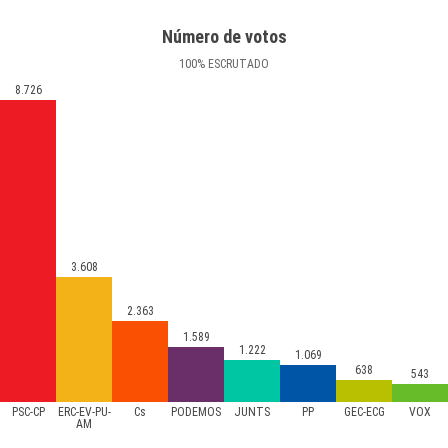
Número de votos
100
%
ESCRUTADO
8.726
3.608
2.363
1.589
1.222
1.069
638
543
PSC-CP
ERC-EV-PU-
Cs
PODEMOS
JUNTS
PP
GEC-ECG
VOX
AM