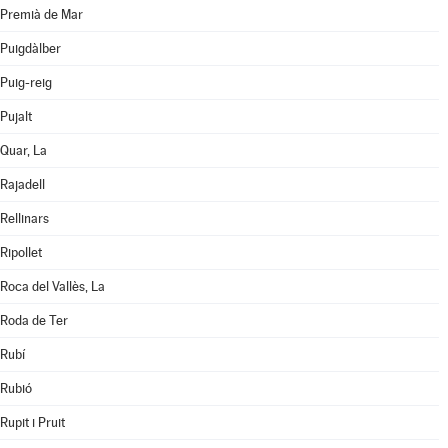
Premià de Mar
Puigdàlber
Puig-reig
Pujalt
Quar, La
Rajadell
Rellinars
Ripollet
Roca del Vallès, La
Roda de Ter
Rubí
Rubió
Rupit i Pruit