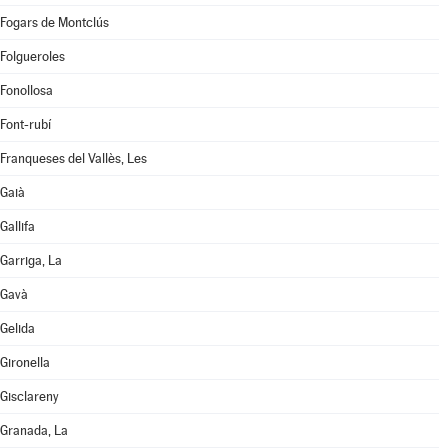
Fogars de Montclús
Folgueroles
Fonollosa
Font-rubí
Franqueses del Vallès, Les
Gaià
Gallifa
Garriga, La
Gavà
Gelida
Gironella
Gisclareny
Granada, La