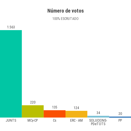
Número de votos
100
%
ESCRUTADO
1.563
220
135
124
34
20
JUNTS
MCy-CP
Cs
ERC - AM
SOLUCIONS-
PP
PDeTOTS