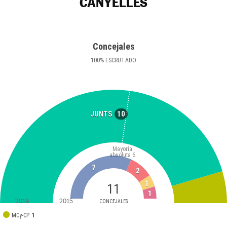
CANYELLES
Concejales
100
%
ESCRUTADO
10
JUNTS
Mayoría
absoluta
6
7
2
1
11
1
2019
2015
CONCEJALES
MCy-CP
1