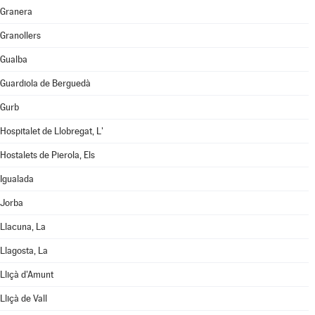
Granera
Granollers
Gualba
Guardiola de Berguedà
Gurb
Hospitalet de Llobregat, L'
Hostalets de Pierola, Els
Igualada
Jorba
Llacuna, La
Llagosta, La
Lliçà d'Amunt
Lliçà de Vall