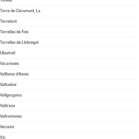
Torelló
Torre de Claramunt, La
Torrelavit
Torrelles de Foix
Torrelles de Llobregat
Ullastrell
Vacarisses
Vallbona d'Anoia
Vallcebre
Vallgorguina
Vallirana
Vallromanes
Veciana
Vic