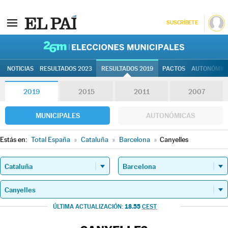
SUSCRÍBETE
26M | Elec
NOTICIAS
RESULTADOS 2023
RESULTADOS 2019
PACTOS
AUTONÓMIC
2019
2015
2011
2007
MUNICIPALES
AUTONÓMICAS
Estás en:
Total España
»
Cataluña
»
Barcelona
»
Canyelles
18.55
ÚLTIMA ACTUALIZACIÓN:
CEST