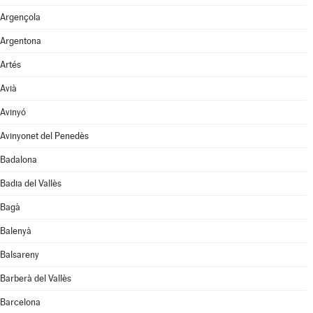
Argençola
Argentona
Artés
Avià
Avinyó
Avinyonet del Penedès
Badalona
Badia del Vallès
Bagà
Balenyà
Balsareny
Barberà del Vallès
Barcelona