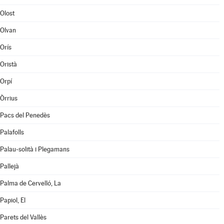
Olost
Olvan
Orís
Oristà
Orpí
Òrrius
Pacs del Penedès
Palafolls
Palau-solità i Plegamans
Pallejà
Palma de Cervelló, La
Papiol, El
Parets del Vallès