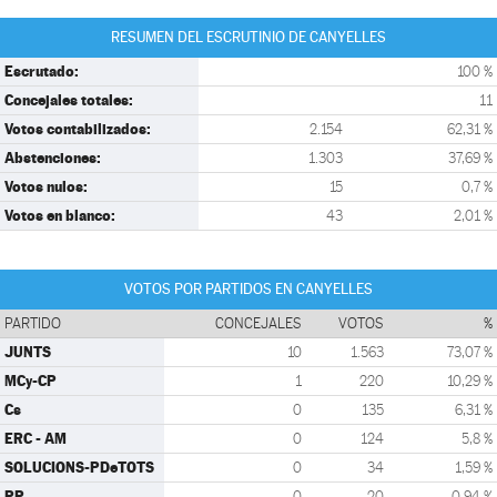
RESUMEN DEL ESCRUTINIO DE CANYELLES
Escrutado:
100 %
Concejales totales:
11
Votos contabilizados:
2.154
62,31 %
Abstenciones:
1.303
37,69 %
Votos nulos:
15
0,7 %
Votos en blanco:
43
2,01 %
VOTOS POR PARTIDOS EN CANYELLES
PARTIDO
CONCEJALES
VOTOS
%
JUNTS
10
1.563
73,07 %
MCy-CP
1
220
10,29 %
Cs
0
135
6,31 %
ERC - AM
0
124
5,8 %
SOLUCIONS-PDeTOTS
0
34
1,59 %
PP
0
20
0,94 %