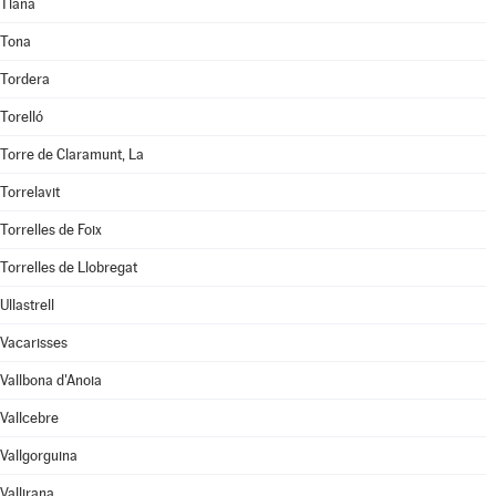
Tiana
Tona
Tordera
Torelló
Torre de Claramunt, La
Torrelavit
Torrelles de Foix
Torrelles de Llobregat
Ullastrell
Vacarisses
Vallbona d'Anoia
Vallcebre
Vallgorguina
Vallirana