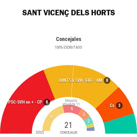
SANT VICENÇ DELS HORTS
Concejales
100
%
ESCRUTADO
8
JUNTS x SVH - ERC - AM
Mayoría
8
PSC-SVH en + - CP
absoluta
11
3
Cs
5
3
9
2
21
2019
2015
CONCEJALES