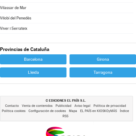
Vilassar de Mar
Vilobí del Penedès
Viver i Serrateix
Provincias de Cataluña
Barcelona
Girona
Lleida
Tarragona
EDICIONES EL PAÍS S.L.
©
Contacto
Venta de contenidos
Publicidad
Aviso legal
Política de privacidad
Política cookies
Configuración de cookies
Mapa
EL PAÍS en KIOSKOyMÁS
Índice
RSS