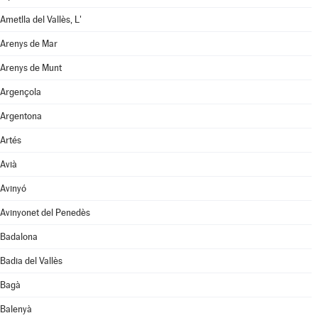
Ametlla del Vallès, L'
Arenys de Mar
Arenys de Munt
Argençola
Argentona
Artés
Avià
Avinyó
Avinyonet del Penedès
Badalona
Badia del Vallès
Bagà
Balenyà