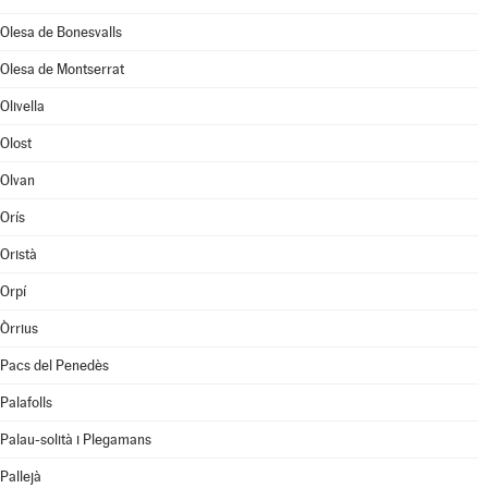
Olesa de Bonesvalls
Olesa de Montserrat
Olivella
Olost
Olvan
Orís
Oristà
Orpí
Òrrius
Pacs del Penedès
Palafolls
Palau-solità i Plegamans
Pallejà