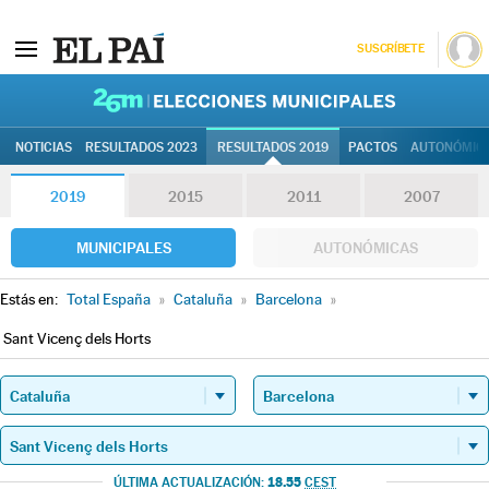
SUSCRÍBETE
26M | Elec
NOTICIAS
RESULTADOS 2023
RESULTADOS 2019
PACTOS
AUTONÓMIC
2019
2015
2011
2007
MUNICIPALES
AUTONÓMICAS
Estás en:
Total España
»
Cataluña
»
Barcelona
»
Sant Vicenç dels Horts
18.55
ÚLTIMA ACTUALIZACIÓN:
CEST