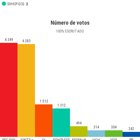
SVHCP-ECG
2
Número de votos
100
%
ESCRUTADO
4.349
4.283
1.512
1.312
494
314
304
242