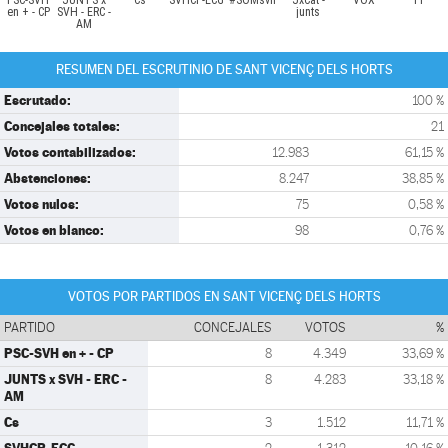
PSC-SVH
JUNTS x
Cs
SVHCP-ECG
#SOMsvh
JxCat -
VOX
PP
en + - CP
SVH - ERC -
junts
AM
RESUMEN DEL ESCRUTINIO DE SANT VICENÇ DELS HORTS
Escrutado:
100 %
Concejales totales:
21
Votos contabilizados:
12.983
61,15 %
Abstenciones:
8.247
38,85 %
Votos nulos:
75
0,58 %
Votos en blanco:
98
0,76 %
VOTOS POR PARTIDOS EN SANT VICENÇ DELS HORTS
PARTIDO
CONCEJALES
VOTOS
%
PSC-SVH en + - CP
8
4.349
33,69 %
JUNTS x SVH - ERC -
8
4.283
33,18 %
AM
Cs
3
1.512
11,71 %