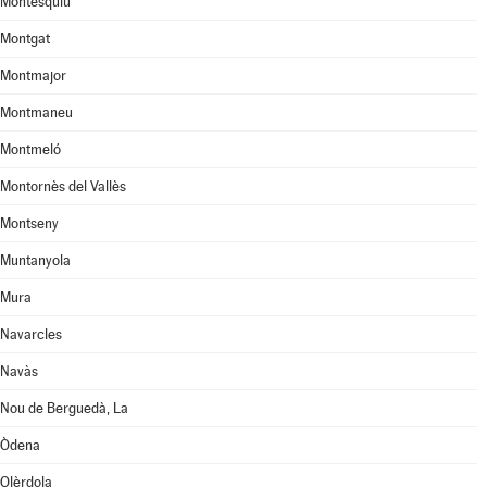
Montesquiu
Montgat
Montmajor
Montmaneu
Montmeló
Montornès del Vallès
Montseny
Muntanyola
Mura
Navarcles
Navàs
Nou de Berguedà, La
Òdena
Olèrdola