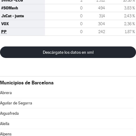
SVHCP-ECG
2
1.312
10,16 %
#SOMsvh
0
494
3,83 %
JxCat - junts
0
314
2,43 %
VOX
0
304
2,36 %
PP
0
242
1,87 %
Descárgate los datos en xml
Municipios de Barcelona
Abrera
Aguilar de Segarra
Aiguafreda
Alella
Alpens