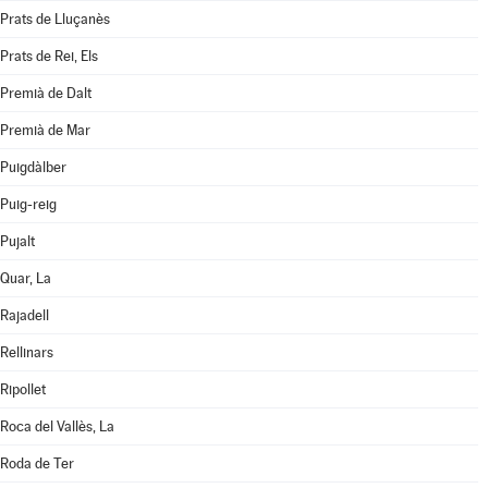
Prats de Lluçanès
Prats de Rei, Els
Premià de Dalt
Premià de Mar
Puigdàlber
Puig-reig
Pujalt
Quar, La
Rajadell
Rellinars
Ripollet
Roca del Vallès, La
Roda de Ter