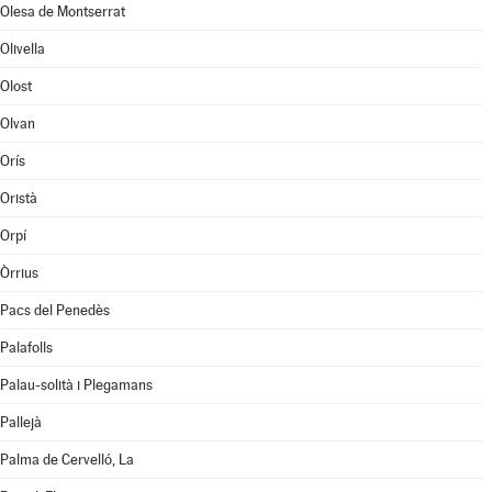
Olesa de Montserrat
Olivella
Olost
Olvan
Orís
Oristà
Orpí
Òrrius
Pacs del Penedès
Palafolls
Palau-solità i Plegamans
Pallejà
Palma de Cervelló, La