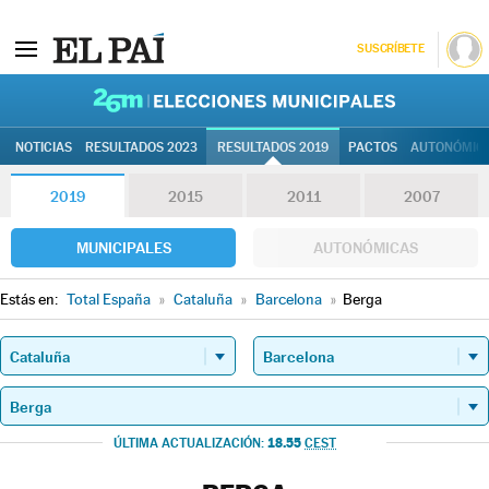
SUSCRÍBETE
26M | Elec
NOTICIAS
RESULTADOS 2023
RESULTADOS 2019
PACTOS
AUTONÓMIC
2019
2015
2011
2007
MUNICIPALES
AUTONÓMICAS
Estás en:
Total España
»
Cataluña
»
Barcelona
»
Berga
18.55
ÚLTIMA ACTUALIZACIÓN:
CEST