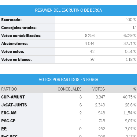
RESUMEN DEL ESCRUTINIO DE BERGA
Escrutado:
100 %
Concejales totales:
17
Votos contabilizados:
8.256
67,29 %
Abstenciones:
4.014
32,71 %
Votos nulos:
42
0,51 %
Votos en blanco:
97
1,18 %
VOTOS POR PARTIDOS EN BERGA
PARTIDO
CONCEJALES
VOTOS
%
CUP-AMUNT
8
3.347
40,75 %
JxCAT-JUNTS
6
2.349
28,6 %
ERC-AM
2
948
11,54 %
PSC-CP
1
745
9,07 %
PP
0
252
3,07 %
BeC-ECG
0
203
2,47 %