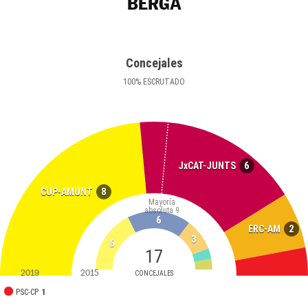
BERGA
Concejales
100
%
ESCRUTADO
6
JxCAT-JUNTS
8
CUP-AMUNT
Mayoría
absoluta
9
6
2
ERC-AM
3
6
17
2019
2015
CONCEJALES
PSC-CP
1