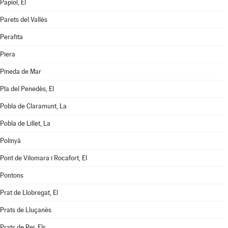
Papiol, El
Parets del Vallès
Perafita
Piera
Pineda de Mar
Pla del Penedès, El
Pobla de Claramunt, La
Pobla de Lillet, La
Polinyà
Pont de Vilomara i Rocafort, El
Pontons
Prat de Llobregat, El
Prats de Lluçanès
Prats de Rei, Els