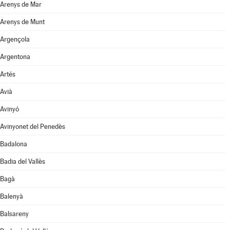
Arenys de Mar
Arenys de Munt
Argençola
Argentona
Artés
Avià
Avinyó
Avinyonet del Penedès
Badalona
Badia del Vallès
Bagà
Balenyà
Balsareny