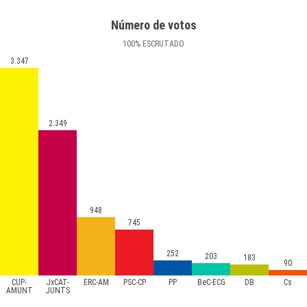
Número de votos
100
%
ESCRUTADO
3.347
2.349
948
745
252
203
183
90
CUP-
JxCAT-
ERC-AM
PSC-CP
PP
BeC-ECG
DB
Cs
AMUNT
JUNTS