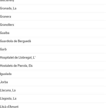
Gisclareny
Granada, La
Granera
Granollers
Gualba
Guardiola de Berguedà
Gurb
Hospitalet de Llobregat, L'
Hostalets de Pierola, Els
Igualada
Jorba
Llacuna, La
Llagosta, La
Lliçà d'Amunt