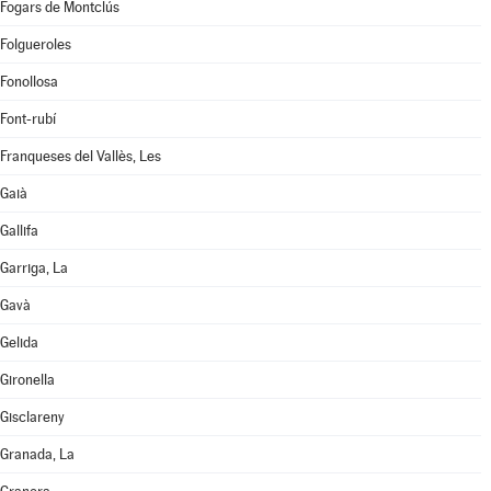
Fogars de Montclús
Folgueroles
Fonollosa
Font-rubí
Franqueses del Vallès, Les
Gaià
Gallifa
Garriga, La
Gavà
Gelida
Gironella
Gisclareny
Granada, La