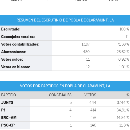
JUNTS
P!
ERC -AM
PSC-CP
RESUMEN DEL ESCRUTINIO DE POBLA DE CLARAMUNT, LA
Escrutado:
100 %
Concejales totales:
11
Votos contabilizados:
1.197
71,38 %
Abstenciones:
480
28,62 %
Votos nulos:
11
0,92 %
Votos en blanco:
12
1,01 %
VOTOS POR PARTIDOS EN POBLA DE CLARAMUNT, LA
PARTIDO
CONCEJALES
VOTOS
%
JUNTS
5
444
37,44 %
P!
4
414
34,91 %
ERC -AM
1
176
14,84 %
PSC-CP
1
140
11,8 %