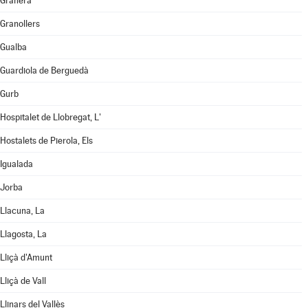
Granera
Granollers
Gualba
Guardiola de Berguedà
Gurb
Hospitalet de Llobregat, L'
Hostalets de Pierola, Els
Igualada
Jorba
Llacuna, La
Llagosta, La
Lliçà d'Amunt
Lliçà de Vall
Llinars del Vallès