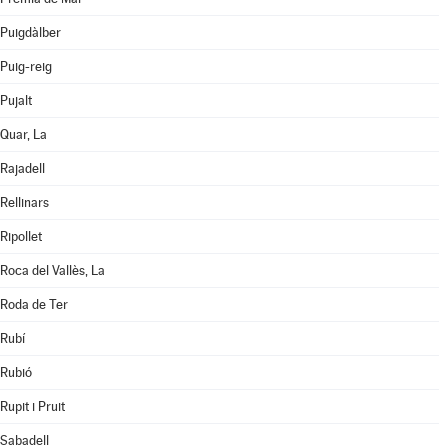
Puigdàlber
Puig-reig
Pujalt
Quar, La
Rajadell
Rellinars
Ripollet
Roca del Vallès, La
Roda de Ter
Rubí
Rubió
Rupit i Pruit
Sabadell