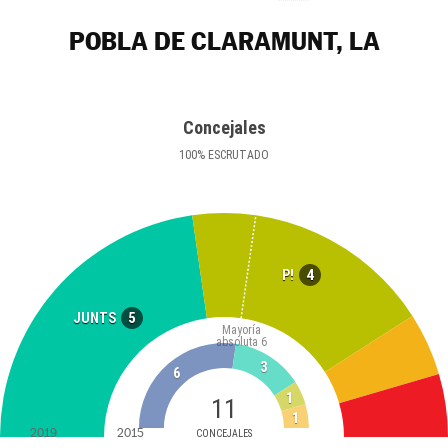
POBLA DE CLARAMUNT, LA
Concejales
100
%
ESCRUTADO
4
P!
5
JUNTS
Mayoría
absoluta
6
3
6
1
11
1
2019
2015
CONCEJALES