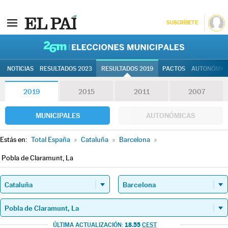
SUSCRÍBETE
26M | Elec
NOTICIAS
RESULTADOS 2023
RESULTADOS 2019
PACTOS
AUTONÓMIC
2019
2015
2011
2007
MUNICIPALES
AUTONÓMICAS
Estás en:
Total España
»
Cataluña
»
Barcelona
»
Pobla de Claramunt, La
18.55
ÚLTIMA ACTUALIZACIÓN:
CEST