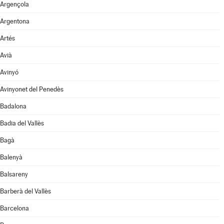
Argençola
Argentona
Artés
Avià
Avinyó
Avinyonet del Penedès
Badalona
Badia del Vallès
Bagà
Balenyà
Balsareny
Barberà del Vallès
Barcelona