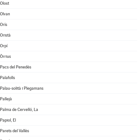
Olost
Olvan
Orís
Oristà
Orpí
Òrrius
Pacs del Penedès
Palafolls
Palau-solità i Plegamans
Pallejà
Palma de Cervelló, La
Papiol, El
Parets del Vallès