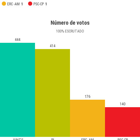
ERC -AM
1
PSC-CP
1
Número de votos
100
%
ESCRUTADO
444
414
176
140