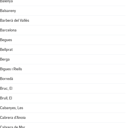
Balenyà
Balsareny
Barberà del Vallès
Barcelona
Begues
Bellprat
Berga
Bigues i Riells
Borredà
Bruc, El
Brull, El
Cabanyes, Les
Cabrera d'Anoia
Cabrera de Mar