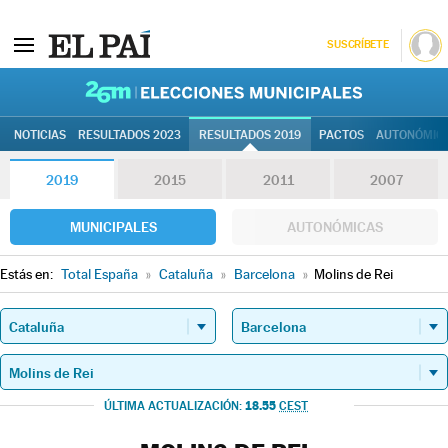
SUSCRÍBETE
26M | Elec
NOTICIAS
RESULTADOS 2023
RESULTADOS 2019
PACTOS
AUTONÓMIC
2019
2015
2011
2007
MUNICIPALES
AUTONÓMICAS
Estás en:
Total España
»
Cataluña
»
Barcelona
»
Molins de Rei
18.55
ÚLTIMA ACTUALIZACIÓN:
CEST