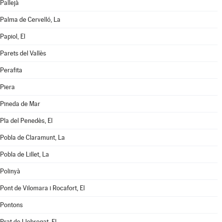
Pallejà
Palma de Cervelló, La
Papiol, El
Parets del Vallès
Perafita
Piera
Pineda de Mar
Pla del Penedès, El
Pobla de Claramunt, La
Pobla de Lillet, La
Polinyà
Pont de Vilomara i Rocafort, El
Pontons
Prat de Llobregat, El