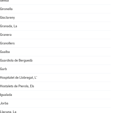
Gelida
Gironella
Gisclareny
Granada, La
Granera
Granollers
Gualba
Guardiola de Berguedà
Gurb
Hospitalet de Llobregat, L'
Hostalets de Pierola, Els
Igualada
Jorba
Llacuna, La