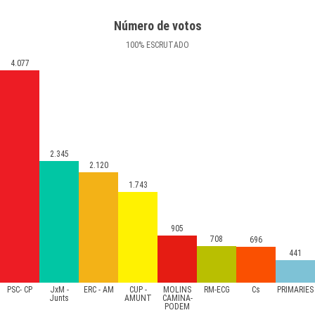
Número de votos
100
%
ESCRUTADO
4.077
2.345
2.120
1.743
905
708
696
441
PSC- CP
JxM -
ERC - AM
CUP -
MOLINS
RM-ECG
Cs
PRIMÀRIES
Junts
AMUNT
CAMINA-
PODEM