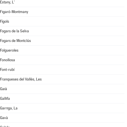
Estany, L'
Figaró-Montmany
Fígols
Fogars de la Selva
Fogars de Montclús
Folgueroles
Fonollosa
Font-rubí
Franqueses del Vallès, Les
Gaià
Gallifa
Garriga, La
Gavà