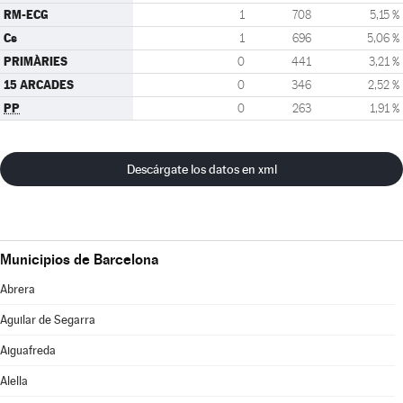
RM-ECG
1
708
5,15 %
Cs
1
696
5,06 %
PRIMÀRIES
0
441
3,21 %
15 ARCADES
0
346
2,52 %
PP
0
263
1,91 %
Descárgate los datos en xml
Municipios de Barcelona
Abrera
Aguilar de Segarra
Aiguafreda
Alella