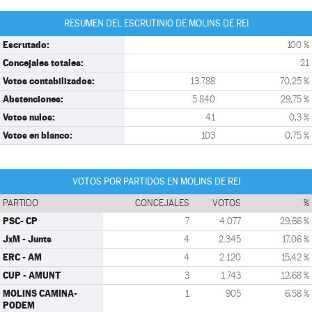
RESUMEN DEL ESCRUTINIO DE MOLINS DE REI
Escrutado:
100 %
Concejales totales:
21
Votos contabilizados:
13.788
70,25 %
Abstenciones:
5.840
29,75 %
Votos nulos:
41
0,3 %
Votos en blanco:
103
0,75 %
VOTOS POR PARTIDOS EN MOLINS DE REI
PARTIDO
CONCEJALES
VOTOS
%
PSC- CP
7
4.077
29,66 %
JxM - Junts
4
2.345
17,06 %
ERC - AM
4
2.120
15,42 %
CUP - AMUNT
3
1.743
12,68 %
MOLINS CAMINA-
1
905
6,58 %
PODEM