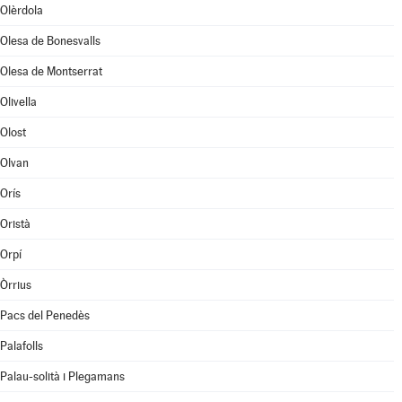
Olèrdola
Olesa de Bonesvalls
Olesa de Montserrat
Olivella
Olost
Olvan
Orís
Oristà
Orpí
Òrrius
Pacs del Penedès
Palafolls
Palau-solità i Plegamans