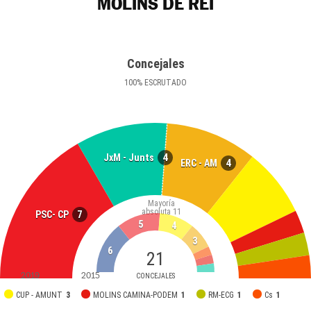
MOLINS DE REI
Concejales
100
%
ESCRUTADO
4
JxM - Junts
4
ERC - AM
Mayoría
absoluta
11
7
PSC- CP
5
4
3
6
21
2019
2015
CONCEJALES
CUP - AMUNT
3
MOLINS CAMINA-PODEM
1
RM-ECG
1
Cs
1