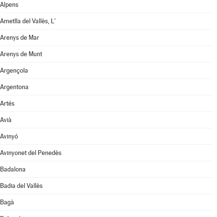
Alpens
Ametlla del Vallès, L'
Arenys de Mar
Arenys de Munt
Argençola
Argentona
Artés
Avià
Avinyó
Avinyonet del Penedès
Badalona
Badia del Vallès
Bagà