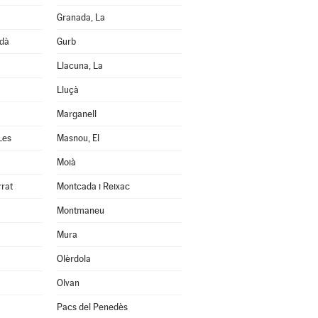
Granada, La
edà
Gurb
Llacuna, La
Lluçà
Marganell
Les
Masnou, El
Moià
rrat
Montcada i Reixac
Montmaneu
Mura
Olèrdola
Olvan
Pacs del Penedès