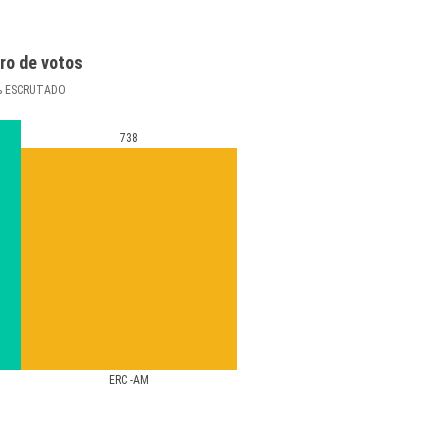
ro de votos
%
ESCRUTADO
738
ERC -AM