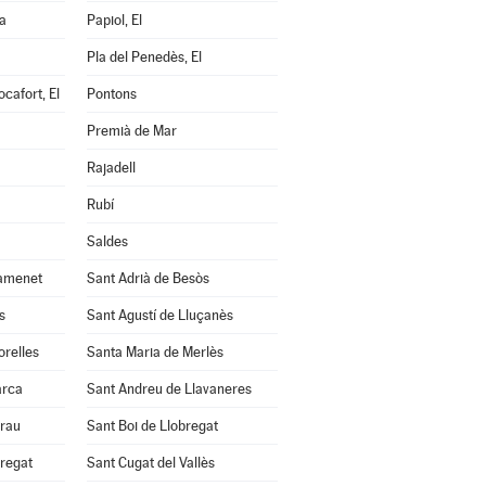
a
Papiol, El
Pla del Penedès, El
cafort, El
Pontons
Premià de Mar
Rajadell
Rubí
Saldes
amenet
Sant Adrià de Besòs
s
Sant Agustí de Lluçanès
orelles
Santa Maria de Merlès
arca
Sant Andreu de Llavaneres
Grau
Sant Boi de Llobregat
bregat
Sant Cugat del Vallès