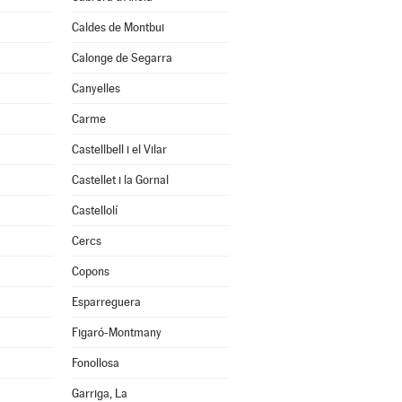
Caldes de Montbui
Calonge de Segarra
Canyelles
Carme
Castellbell i el Vilar
Castellet i la Gornal
Castellolí
Cercs
Copons
Esparreguera
Figaró-Montmany
Fonollosa
Garriga, La