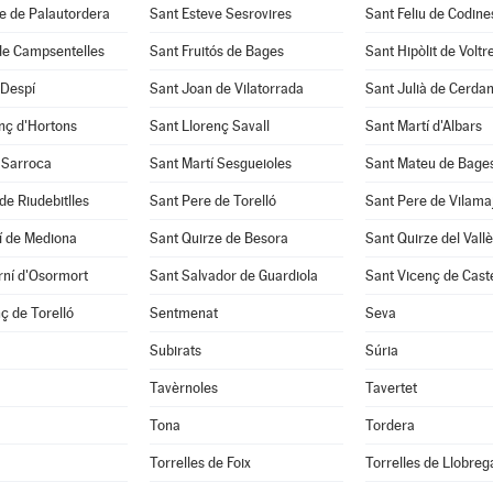
e de Palautordera
Sant Esteve Sesrovires
Sant Feliu de Codine
de Campsentelles
Sant Fruitós de Bages
Sant Hipòlit de Voltr
 Despí
Sant Joan de Vilatorrada
Sant Julià de Cerda
nç d'Hortons
Sant Llorenç Savall
Sant Martí d'Albars
 Sarroca
Sant Martí Sesgueioles
Sant Mateu de Bage
de Riudebitlles
Sant Pere de Torelló
Sant Pere de Vilama
í de Mediona
Sant Quirze de Besora
Sant Quirze del Vall
rní d'Osormort
Sant Salvador de Guardiola
Sant Vicenç de Caste
ç de Torelló
Sentmenat
Seva
Subirats
Súria
Tavèrnoles
Tavertet
Tona
Tordera
Torrelles de Foix
Torrelles de Llobreg