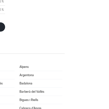
6 %
5 %
Alpens
Argentona
ès
Badalona
Barberà del Vallès
Bigues i Riells
Cabrera d'Anoia