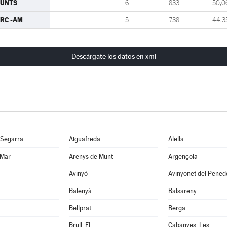
JUNTS
6
833
50,0
RC -AM
5
738
44,3
Descárgate los datos en xml
 Segarra
Aiguafreda
Alella
 Mar
Arenys de Munt
Argençola
Avinyó
Avinyonet del Pened
Balenyà
Balsareny
Bellprat
Berga
Brull, El
Cabanyes, Les