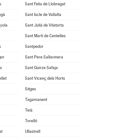
s
Sant Feliu de Llobregat
egà
Sant Iscle de Vallalta
nyola
Sant Julià de Vilatorta
Sant Martí de Centelles
s
Santpedor
jor
Sant Pere Sallavinera
ès
Sant Quirze Safaja
llet
Sant Vicenç dels Horts
Sitges
Tagamanent
Teià
Torelló
at
Ullastrell