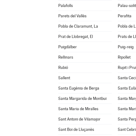
Palafolls
Palau-soli
Parets del Vallès
Perafita
Pobla de Claramunt, La
Pobla de Li
Prat de Llobregat, El
Prats de L
Puigdàlber
Puig-reig
Rellinars
Ripollet
Rubió
Rupit i Prui
Sallent
Santa Cecí
Santa Eugènia de Berga
Santa Eulà
Santa Margarida de Montbui
Santa Marg
Santa Maria de Miralles
Santa Mari
Sant Antoni de Vilamajor
Santa Per
Sant Boi de Lluçanès
Sant Cebri