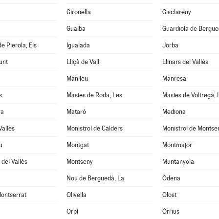
Gironella
Gisclareny
Gualba
Guardiola de Bergu
e Pierola, Els
Igualada
Jorba
unt
Lliçà de Vall
Llinars del Vallès
Manlleu
Manresa
s
Masies de Roda, Les
Masies de Voltregà, 
ra
Mataró
Mediona
Vallès
Monistrol de Calders
Monistrol de Montse
u
Montgat
Montmajor
del Vallès
Montseny
Muntanyola
Nou de Berguedà, La
Òdena
ontserrat
Olivella
Olost
Orpí
Òrrius