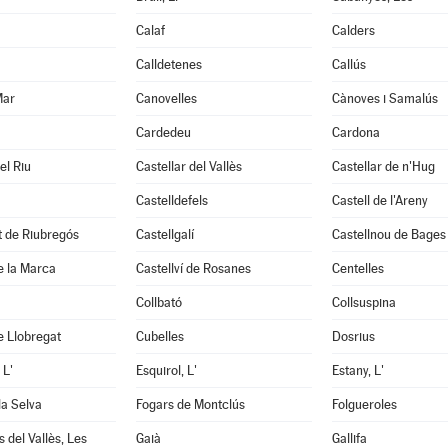
Calaf
Calders
Calldetenes
Callús
Mar
Canovelles
Cànoves i Samalús
Cardedeu
Cardona
el Riu
Castellar del Vallès
Castellar de n'Hug
Castelldefels
Castell de l'Areny
it de Riubregós
Castellgalí
Castellnou de Bages
de la Marca
Castellví de Rosanes
Centelles
Collbató
Collsuspina
e Llobregat
Cubelles
Dosrius
 L'
Esquirol, L'
Estany, L'
la Selva
Fogars de Montclús
Folgueroles
 del Vallès, Les
Gaià
Gallifa