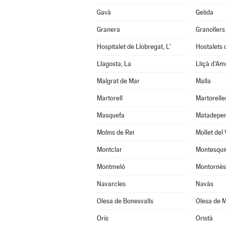
Gavà
Gelida
Granera
Granollers
Hospitalet de Llobregat, L'
Hostalets d
Llagosta, La
Lliçà d'Am
Malgrat de Mar
Malla
Martorell
Martorelle
Masquefa
Matadepe
Molins de Rei
Mollet del 
Montclar
Montesqui
Montmeló
Montornès 
Navarcles
Navàs
Olesa de Bonesvalls
Olesa de M
Orís
Oristà