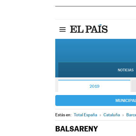
NOTICIAS
2019
MUNICIPA
Estás en:
Total España
»
Cataluña
»
Barc
BALSARENY