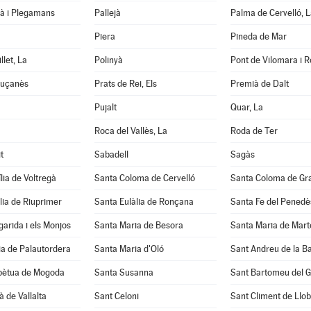
tà i Plegamans
Pallejà
Palma de Cervelló, L
Piera
Pineda de Mar
llet, La
Polinyà
Pont de Vilomara i Ro
luçanès
Prats de Rei, Els
Premià de Dalt
Pujalt
Quar, La
Roca del Vallès, La
Roda de Ter
t
Sabadell
Sagàs
lia de Voltregà
Santa Coloma de Cervelló
Santa Coloma de Gr
lia de Riuprimer
Santa Eulàlia de Ronçana
Santa Fe del Penedè
arida i els Monjos
Santa Maria de Besora
Santa Maria de Mart
a de Palautordera
Santa Maria d'Oló
Sant Andreu de la B
pètua de Mogoda
Santa Susanna
Sant Bartomeu del 
à de Vallalta
Sant Celoni
Sant Climent de Llo