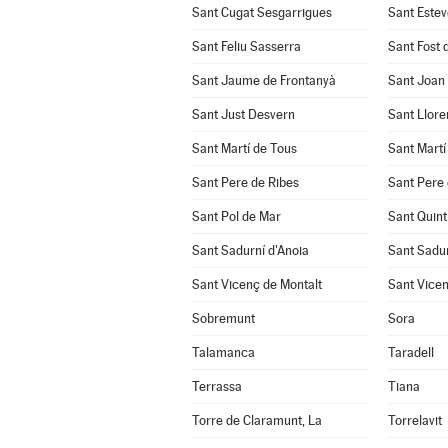
Sant Cugat Sesgarrigues
Sant Estev
Sant Feliu Sasserra
Sant Fost 
Sant Jaume de Frontanyà
Sant Joan
Sant Just Desvern
Sant Llore
Sant Martí de Tous
Sant Martí
Sant Pere de Ribes
Sant Pere 
Sant Pol de Mar
Sant Quint
Sant Sadurní d'Anoia
Sant Sadu
Sant Vicenç de Montalt
Sant Vicen
Sobremunt
Sora
Talamanca
Taradell
Terrassa
Tiana
Torre de Claramunt, La
Torrelavit