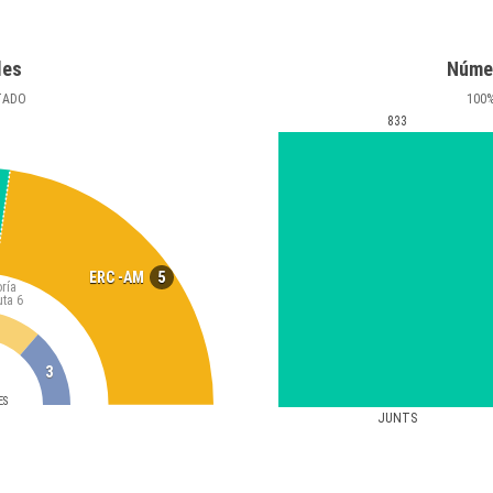
les
Núme
TADO
100
833
5
ERC -AM
ría
uta
6
3
ES
JUNTS