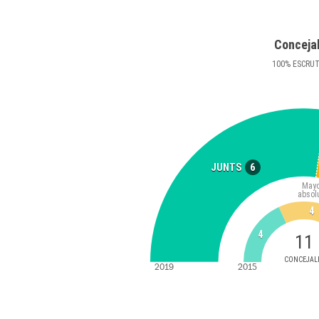
Conceja
100
%
ESCRU
6
JUNTS
Mayo
absol
4
4
11
CONCEJAL
2019
2015