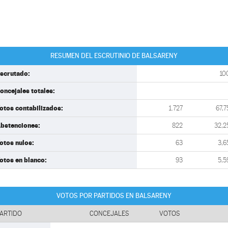
RESUMEN DEL ESCRUTINIO DE BALSARENY
scrutado:
10
oncejales totales:
otos contabilizados:
1.727
67,7
bstenciones:
822
32,2
otos nulos:
63
3,6
otos en blanco:
93
5,5
VOTOS POR PARTIDOS EN BALSARENY
ARTIDO
CONCEJALES
VOTOS