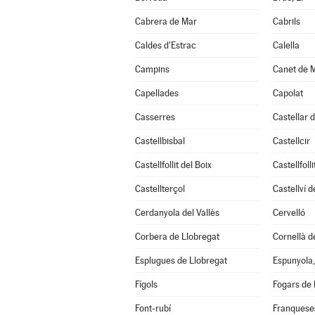
Cabrera de Mar
Cabrils
Caldes d'Estrac
Calella
Campins
Canet de 
Capellades
Capolat
Casserres
Castellar d
Castellbisbal
Castellcir
Castellfollit del Boix
Castellfoll
Castellterçol
Castellví 
Cerdanyola del Vallès
Cervelló
Corbera de Llobregat
Cornellà d
Esplugues de Llobregat
Espunyola,
Fígols
Fogars de 
Font-rubí
Franqueses