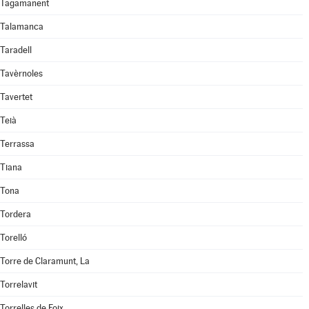
Tagamanent
Talamanca
Taradell
Tavèrnoles
Tavertet
Teià
Terrassa
Tiana
Tona
Tordera
Torelló
Torre de Claramunt, La
Torrelavit
Torrelles de Foix