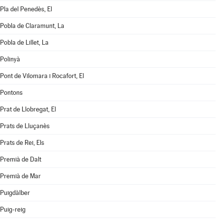
Pla del Penedès, El
Pobla de Claramunt, La
Pobla de Lillet, La
Polinyà
Pont de Vilomara i Rocafort, El
Pontons
Prat de Llobregat, El
Prats de Lluçanès
Prats de Rei, Els
Premià de Dalt
Premià de Mar
Puigdàlber
Puig-reig