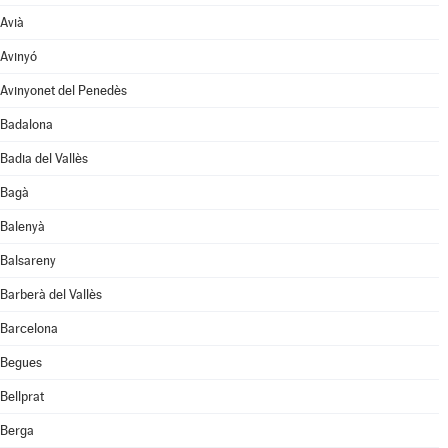
Avià
Avinyó
Avinyonet del Penedès
Badalona
Badia del Vallès
Bagà
Balenyà
Balsareny
Barberà del Vallès
Barcelona
Begues
Bellprat
Berga