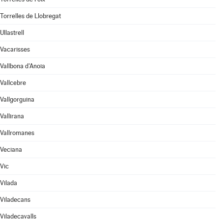
Torrelles de Llobregat
Ullastrell
Vacarisses
Vallbona d'Anoia
Vallcebre
Vallgorguina
Vallirana
Vallromanes
Veciana
Vic
Vilada
Viladecans
Viladecavalls