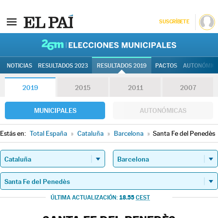
SUSCRÍBETE
26M | Elec
NOTICIAS
RESULTADOS 2023
RESULTADOS 2019
PACTOS
AUTONÓMIC
2019
2015
2011
2007
MUNICIPALES
AUTONÓMICAS
Estás en:
Total España
»
Cataluña
»
Barcelona
»
Santa Fe del Penedès
18.55
ÚLTIMA ACTUALIZACIÓN:
CEST