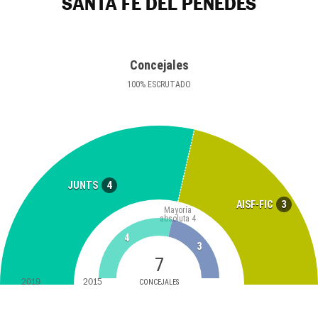
SANTA FE DEL PENEDÈS
Concejales
100
%
ESCRUTADO
4
JUNTS
3
AISF-FIC
Mayoría
absoluta
4
4
3
7
2019
2015
CONCEJALES