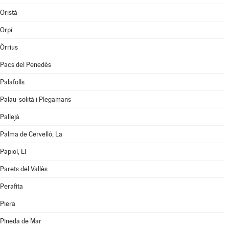
Oristà
Orpí
Òrrius
Pacs del Penedès
Palafolls
Palau-solità i Plegamans
Pallejà
Palma de Cervelló, La
Papiol, El
Parets del Vallès
Perafita
Piera
Pineda de Mar