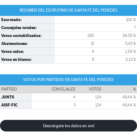
RESUMEN DEL ESCRUTINIO DE SANTA FE DEL PENEDÈS
Escrutado:
100 %
Concejales totales:
7
Votos contabilizados:
260
94,55 %
Abstenciones:
15
5,45 %
Votos nulos:
4
1,54 %
Votos en blanco:
8
3,13 %
VOTOS POR PARTIDOS EN SANTA FE DEL PENEDÈS
PARTIDO
CONCEJALES
VOTOS
%
JUNTS
4
124
48,44 %
AISF-FIC
3
124
48,44 %
Descárgate los datos en xml