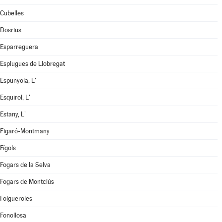
Cubelles
Dosrius
Esparreguera
Esplugues de Llobregat
Espunyola, L'
Esquirol, L'
Estany, L'
Figaró-Montmany
Fígols
Fogars de la Selva
Fogars de Montclús
Folgueroles
Fonollosa