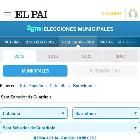
SUSCRÍBETE
26M | Elec
NOTICIAS
RESULTADOS 2023
RESULTADOS 2019
PACTOS
AUTONÓMIC
2019
2015
2011
2007
MUNICIPALES
AUTONÓMICAS
Estás en:
Total España
»
Cataluña
»
Barcelona
»
Sant Salvador de Guardiola
18.55
ÚLTIMA ACTUALIZACIÓN:
CEST