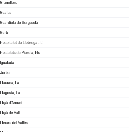
Granollers
Gualba
Guardiola de Berguedà
Gurb
Hospitalet de Llobregat, L'
Hostalets de Pierola, Els
Igualada
Jorba
Llacuna, La
Llagosta, La
Lliçà d'Amunt
Lliçà de Vall
Llinars del Vallès