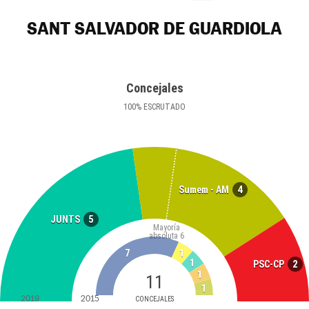
SANT SALVADOR DE GUARDIOLA
Concejales
100
%
ESCRUTADO
4
Sumem - AM
5
JUNTS
Mayoría
absoluta
6
7
1
1
2
PSC-CP
1
11
1
2019
2015
CONCEJALES