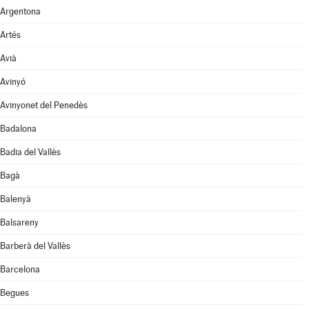
Argentona
Artés
Avià
Avinyó
Avinyonet del Penedès
Badalona
Badia del Vallès
Bagà
Balenyà
Balsareny
Barberà del Vallès
Barcelona
Begues