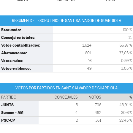
JUNTS
Sumem - AM
PSC-CP
RESUMEN DEL ESCRUTINIO DE SANT SALVADOR DE GUARDIOLA
Escrutado:
100 %
Concejales totales:
11
Votos contabilizados:
1.624
66,97 %
Abstenciones:
801
33,03 %
Votos nulos:
16
0,99 %
Votos en blanco:
49
3,05 %
VOTOS POR PARTIDOS EN SANT SALVADOR DE GUARDIOLA
PARTIDO
CONCEJALES
VOTOS
%
JUNTS
5
706
43,91 %
Sumem - AM
4
492
30,6 %
PSC-CP
2
361
22,45 %