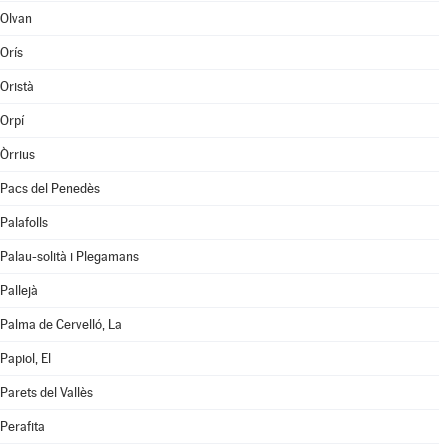
Olvan
Orís
Oristà
Orpí
Òrrius
Pacs del Penedès
Palafolls
Palau-solità i Plegamans
Pallejà
Palma de Cervelló, La
Papiol, El
Parets del Vallès
Perafita