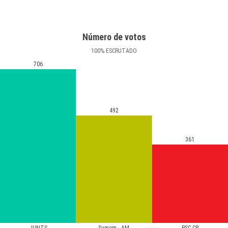
Número de votos
100
%
ESCRUTADO
706
492
361