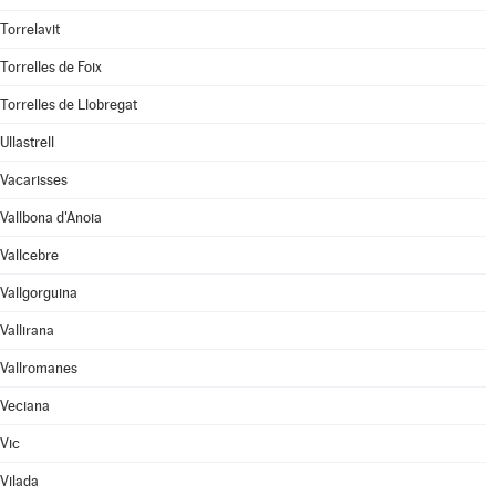
Torrelavit
Torrelles de Foix
Torrelles de Llobregat
Ullastrell
Vacarisses
Vallbona d'Anoia
Vallcebre
Vallgorguina
Vallirana
Vallromanes
Veciana
Vic
Vilada