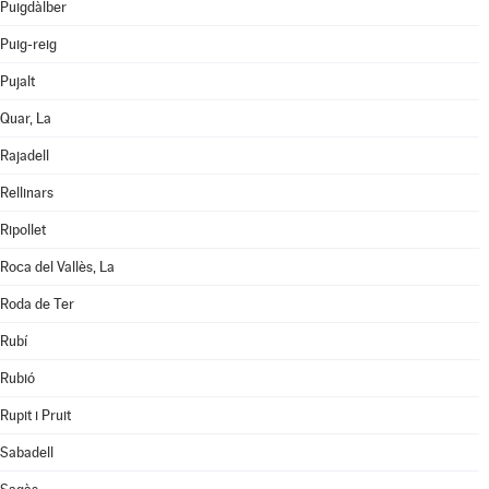
Puigdàlber
Puig-reig
Pujalt
Quar, La
Rajadell
Rellinars
Ripollet
Roca del Vallès, La
Roda de Ter
Rubí
Rubió
Rupit i Pruit
Sabadell