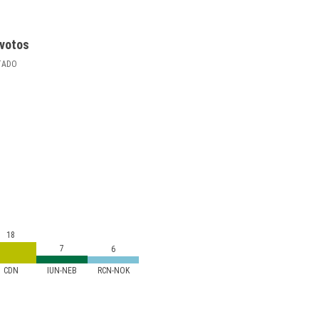
votos
TADO
18
7
6
CDN
IUN-NEB
RCN-NOK