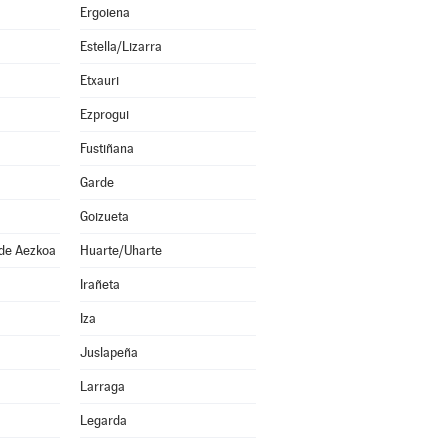
Ergoiena
Estella/Lizarra
Etxauri
Ezprogui
Fustiñana
Garde
Goizueta
 de Aezkoa
Huarte/Uharte
Irañeta
Iza
Juslapeña
Larraga
Legarda