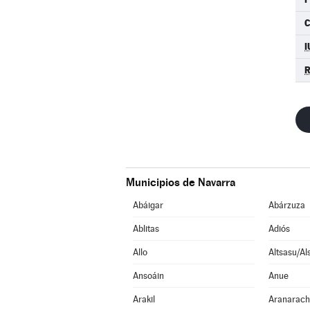
I
Municipios de Navarra
Abáigar
Abárzuza
Ablitas
Adiós
Allo
Altsasu/Al
Ansoáin
Anue
Arakil
Aranarac