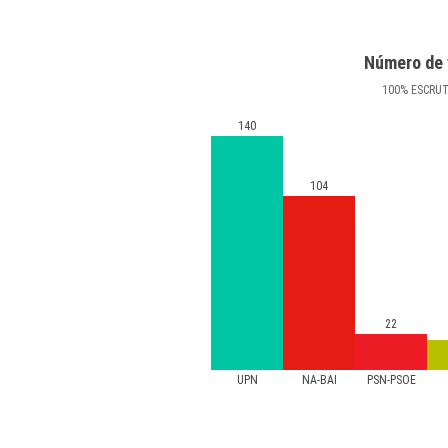
Número de 
100
%
ESCRU
140
104
22
UPN
NA-BAI
PSN-PSOE