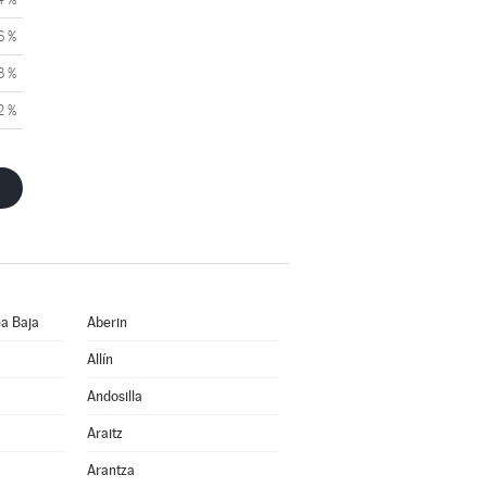
6 %
3 %
2 %
a Baja
Aberin
Allín
Andosilla
Araitz
Arantza