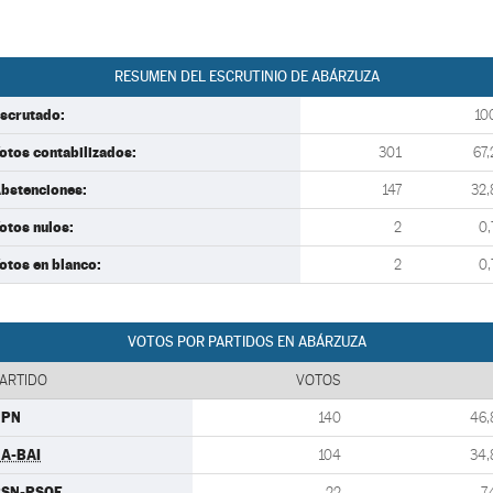
RESUMEN DEL ESCRUTINIO DE ABÁRZUZA
scrutado:
10
otos contabilizados:
301
67,
bstenciones:
147
32,
otos nulos:
2
0,
otos en blanco:
2
0,
VOTOS POR PARTIDOS EN ABÁRZUZA
ARTIDO
VOTOS
UPN
140
46,
A-BAI
104
34,
PSN-PSOE
22
7,