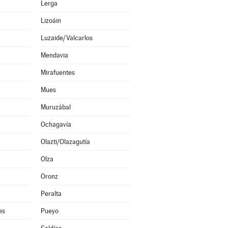
Lerga
Lizoáin
Luzaide/Valcarlos
Mendavia
Mirafuentes
Mues
Muruzábal
Ochagavía
Olazti/Olazagutía
Olza
Oronz
Peralta
es
Pueyo