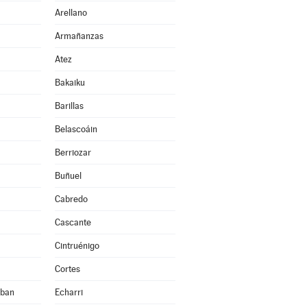
Arellano
Armañanzas
Atez
Bakaiku
Barillas
Belascoáin
Berriozar
Buñuel
Cabredo
Cascante
Cintruénigo
Cortes
eban
Echarri