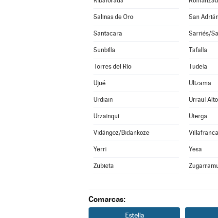
Ribaforada
Romanzad
Salinas de Oro
San Adriá
Santacara
Sarriés/Sa
Sunbilla
Tafalla
Torres del Río
Tudela
Ujué
Ultzama
Urdiain
Urraul Alto
Urzainqui
Uterga
Vidángoz/Bidankoze
Villafranc
Yerri
Yesa
Zubieta
Zugarramu
Comarcas:
Estella