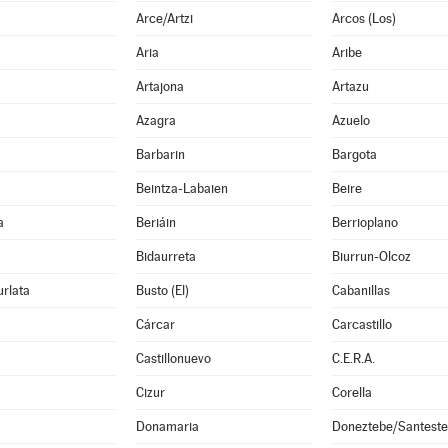
Arce/Artzi
Arcos (Los)
Aria
Aribe
Artajona
Artazu
Azagra
Azuelo
Barbarin
Bargota
Beintza-Labaien
Beire
a
Beriáin
Berrioplano
Bidaurreta
Biurrun-Olcoz
rlata
Busto (El)
Cabanillas
Cárcar
Carcastillo
Castillonuevo
C.E.R.A.
Cizur
Corella
Donamaria
Doneztebe/Santest