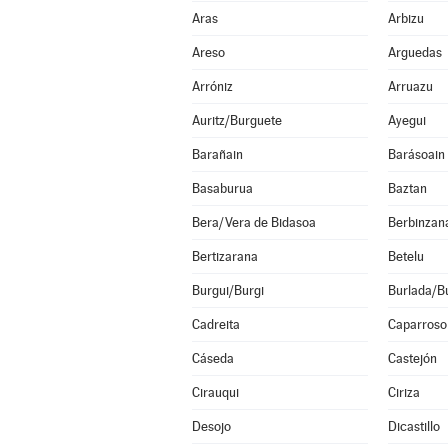
Aras
Arbizu
Areso
Arguedas
Arróniz
Arruazu
Auritz/Burguete
Ayegui
Barañain
Barásoain
Basaburua
Baztan
Bera/Vera de Bidasoa
Berbinzan
Bertizarana
Betelu
Burgui/Burgi
Burlada/Bu
Cadreita
Caparroso
Cáseda
Castejón
Cirauqui
Ciriza
Desojo
Dicastillo