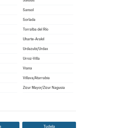
Saldías
Sansol
Sorlada
Torralba del Río
Uharte-Arakil
Urdazubi/Urdax
Urroz-Villa
Viana
Villava/Atarrabia
Zizur Mayor/Zizur Nagusia
a
Tudela