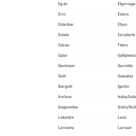
Eg és
Elgorriaga
Erro
Eslava
Esteribar
Etayo
Eulate
Ezcabarte
Falces
Fitero
Galar
Gallipienz
Garínoain
Garralda
Goñi
Guesálaz
Ibargoiti
Igantzi
Irurtzun
Isaba/Izab
Izagaondoa
Izalzu/Itza
Lakuntza
Lana
Larraona
Larraun