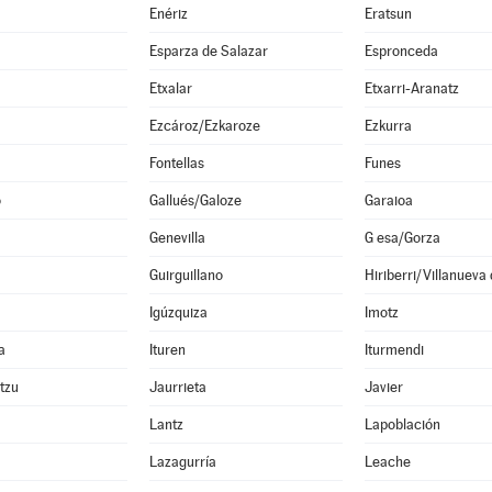
Enériz
Eratsun
Esparza de Salazar
Espronceda
Etxalar
Etxarri-Aranatz
Ezcároz/Ezkaroze
Ezkurra
Fontellas
Funes
o
Gallués/Galoze
Garaioa
Genevilla
G esa/Gorza
Guirguillano
Hiriberri/Villanueva
Igúzquiza
Imotz
a
Ituren
Iturmendi
ltzu
Jaurrieta
Javier
Lantz
Lapoblación
Lazagurría
Leache