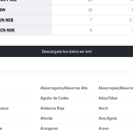
CDN
18
UN-NEB
7
2,
RCN-NOK
6
Descárgate los datos en xml
Abaurregaina/Abaurrea Alta
Abaurrepea/Abaurre
Aguilar de Codés
Aibar/Oibar
sasua
Améscoa Baja
Ancín
Añorbe
Aoiz/Agoitz
he
Aranguren
Arano