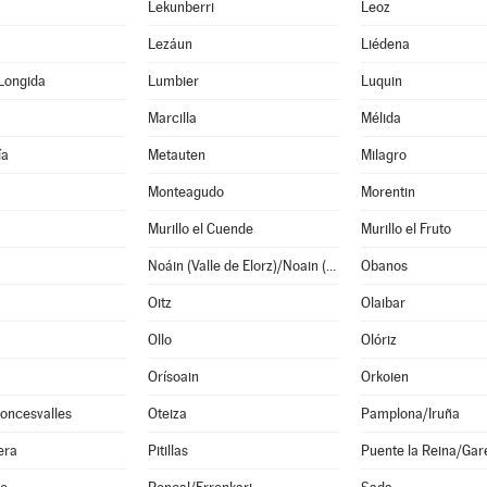
Lekunberri
Leoz
Lezáun
Liédena
Longida
Lumbier
Luquin
Marcilla
Mélida
ía
Metauten
Milagro
Monteagudo
Morentin
Murillo el Cuende
Murillo el Fruto
Noáin (Valle de Elorz)/Noain (Elortzibar)
Obanos
Oitz
Olaibar
Ollo
Olóriz
Orísoain
Orkoien
oncesvalles
Oteiza
Pamplona/Iruña
era
Pitillas
Puente la Reina/Gar