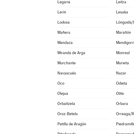
Legaria
Leitza
Lerín
Lesaka
Lodosa
Lónguida/
Mañeru
Marañón
Mendaza
Mendigorr
Miranda de Arga
Monreal
Murchante
Murieta
Navascués
Nazar
Oco
Odieta
Olejua
Olite
Orbaitzeta
Orbara
Oroz-Betelu
Orreaga/R
Petilla de Aragón
Piedramill