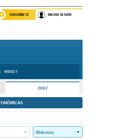
SUSCRÍBETE
INICIAR SESIÓN
S
WIDGET
2007
TONÓMICAS