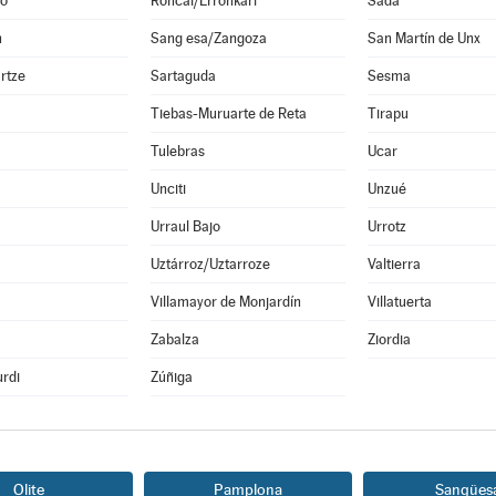
o
Roncal/Erronkari
Sada
n
Sang esa/Zangoza
San Martín de Unx
rtze
Sartaguda
Sesma
Tiebas-Muruarte de Reta
Tirapu
Tulebras
Ucar
Unciti
Unzué
Urraul Bajo
Urrotz
Uztárroz/Uztarroze
Valtierra
a
Villamayor de Monjardín
Villatuerta
Zabalza
Ziordia
rdi
Zúñiga
Olite
Pamplona
Sangües