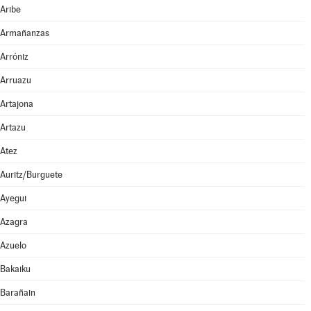
Aribe
Armañanzas
Arróniz
Arruazu
Artajona
Artazu
Atez
Auritz/Burguete
Ayegui
Azagra
Azuelo
Bakaiku
Barañain