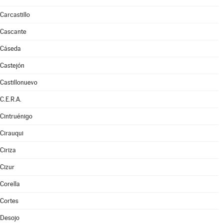
Carcastillo
Cascante
Cáseda
Castejón
Castillonuevo
C.E.R.A.
Cintruénigo
Cirauqui
Ciriza
Cizur
Corella
Cortes
Desojo