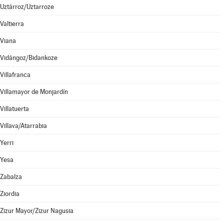
Uztárroz/Uztarroze
Valtierra
Viana
Vidángoz/Bidankoze
Villafranca
Villamayor de Monjardín
Villatuerta
Villava/Atarrabia
Yerri
Yesa
Zabalza
Ziordia
Zizur Mayor/Zizur Nagusia