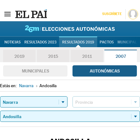
SUSCRÍBETE
26M | Elec
NOTICIAS
RESULTADOS 2023
RESULTADOS 2019
PACTOS
MUNICIPALE
2019
2015
2011
2007
MUNICIPALES
AUTONÓMICAS
Estás en:
Navarra
»
Andosilla