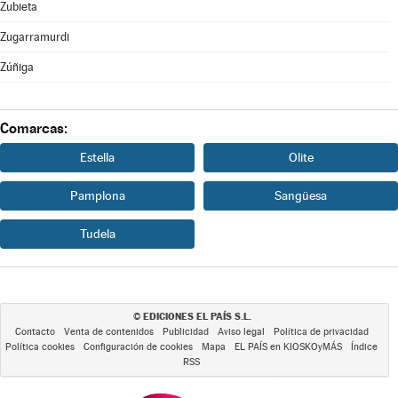
Zubieta
Zugarramurdi
Zúñiga
Comarcas:
Estella
Olite
Pamplona
Sangüesa
Tudela
EDICIONES EL PAÍS S.L.
©
Contacto
Venta de contenidos
Publicidad
Aviso legal
Política de privacidad
Política cookies
Configuración de cookies
Mapa
EL PAÍS en KIOSKOyMÁS
Índice
RSS