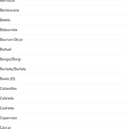
Berriozar
Bertizarana
Betelu
Bidaurreta
Biurrun-Olcoz
Buñuel
Burgui/Burgi
Burlada/Burlata
Busto (El)
Cabanillas
Cabredo
Cadreita
Caparroso
Cárcar