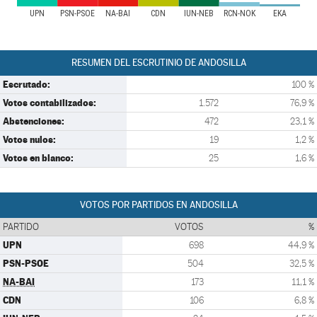
UPN
PSN-PSOE
NA-BAI
CDN
IUN-NEB
RCN-NOK
EKA
RESUMEN DEL ESCRUTINIO DE ANDOSILLA
Escrutado:
100 %
Votos contabilizados:
1.572
76,9 %
Abstenciones:
472
23,1 %
Votos nulos:
19
1,2 %
Votos en blanco:
25
1,6 %
VOTOS POR PARTIDOS EN ANDOSILLA
PARTIDO
VOTOS
%
UPN
698
44,9 %
PSN-PSOE
504
32,5 %
NA-BAI
173
11,1 %
CDN
106
6,8 %