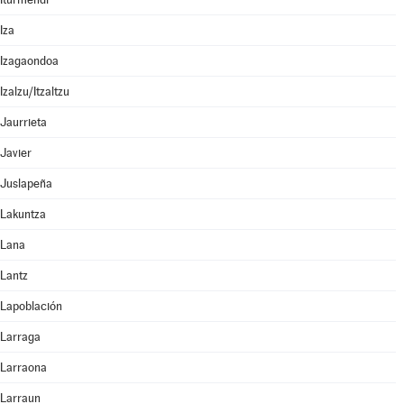
Iza
Izagaondoa
Izalzu/Itzaltzu
Jaurrieta
Javier
Juslapeña
Lakuntza
Lana
Lantz
Lapoblación
Larraga
Larraona
Larraun