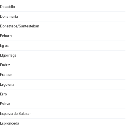
Dicastillo
Donamaria
Doneztebe/Santesteban
Echarri
Eg és
Elgorriaga
Enériz
Eratsun
Ergoiena
Erro
Eslava
Esparza de Salazar
Espronceda