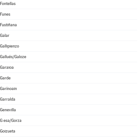
Fontellas
Funes
Fustiñana
Galar
Gallipienzo
Gallués/Galoze
Garaioa
Garde
Garínoain
Garralda
Genevilla
G esa/Gorza
Goizueta