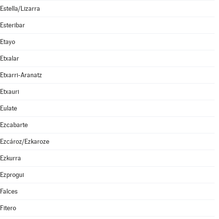
Estella/Lizarra
Esteribar
Etayo
Etxalar
Etxarri-Aranatz
Etxauri
Eulate
Ezcabarte
Ezcároz/Ezkaroze
Ezkurra
Ezprogui
Falces
Fitero