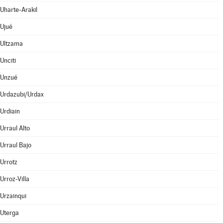
Uharte-Arakil
Ujué
Ultzama
Unciti
Unzué
Urdazubi/Urdax
Urdiain
Urraul Alto
Urraul Bajo
Urrotz
Urroz-Villa
Urzainqui
Uterga