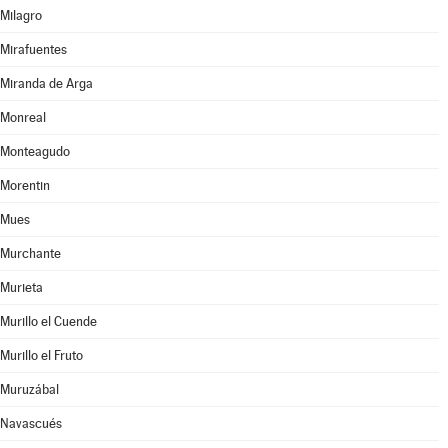
Milagro
Mirafuentes
Miranda de Arga
Monreal
Monteagudo
Morentin
Mues
Murchante
Murieta
Murillo el Cuende
Murillo el Fruto
Muruzábal
Navascués