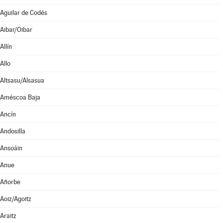
Aguilar de Codés
Aibar/Oibar
Allín
Allo
Altsasu/Alsasua
Améscoa Baja
Ancín
Andosilla
Ansoáin
Anue
Añorbe
Aoiz/Agoitz
Araitz