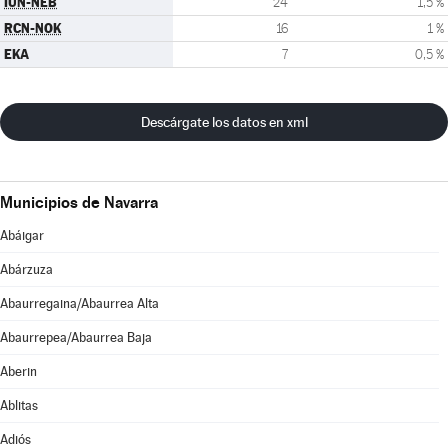
IUN-NEB
24
1,5 %
RCN-NOK
16
1 %
EKA
7
0,5 %
Descárgate los datos en xml
Municipios de Navarra
Abáigar
Abárzuza
Abaurregaina/Abaurrea Alta
Abaurrepea/Abaurrea Baja
Aberin
Ablitas
Adiós