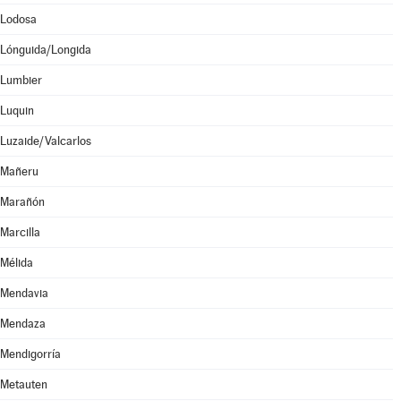
Lodosa
Lónguida/Longida
Lumbier
Luquin
Luzaide/Valcarlos
Mañeru
Marañón
Marcilla
Mélida
Mendavia
Mendaza
Mendigorría
Metauten