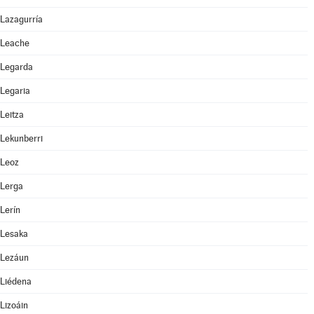
Lazagurría
Leache
Legarda
Legaria
Leitza
Lekunberri
Leoz
Lerga
Lerín
Lesaka
Lezáun
Liédena
Lizoáin