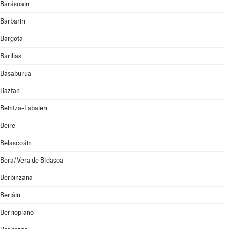
Barásoain
Barbarin
Bargota
Barillas
Basaburua
Baztan
Beintza-Labaien
Beire
Belascoáin
Bera/Vera de Bidasoa
Berbinzana
Beriáin
Berrioplano