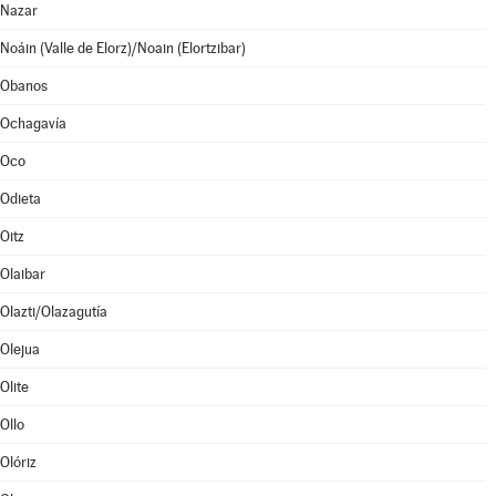
Nazar
Noáin (Valle de Elorz)/Noain (Elortzibar)
Obanos
Ochagavía
Oco
Odieta
Oitz
Olaibar
Olazti/Olazagutía
Olejua
Olite
Ollo
Olóriz