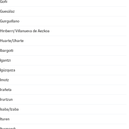
Goñi
Guesálaz
Guirguillano
Hiriberri/Villanueva de Aezkoa
Huarte/Uharte
Ibargoiti
Igantzi
Igúzquiza
Imotz
Irañeta
Irurtzun
Isaba/Izaba
Ituren
Iturmendi