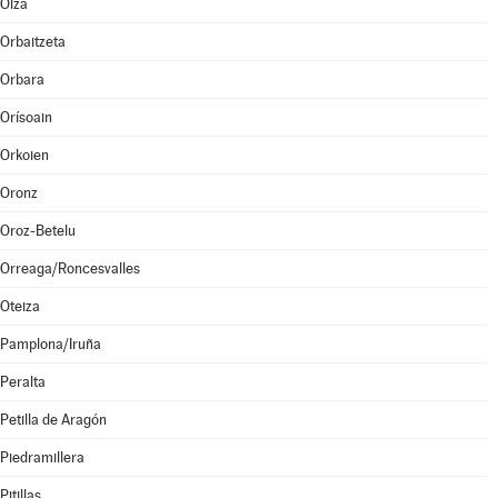
Olza
Orbaitzeta
Orbara
Orísoain
Orkoien
Oronz
Oroz-Betelu
Orreaga/Roncesvalles
Oteiza
Pamplona/Iruña
Peralta
Petilla de Aragón
Piedramillera
Pitillas