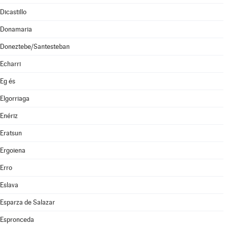
Dicastillo
Donamaria
Doneztebe/Santesteban
Echarri
Eg és
Elgorriaga
Enériz
Eratsun
Ergoiena
Erro
Eslava
Esparza de Salazar
Espronceda