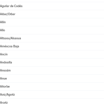
Aguilar de Codés
Aibar/Oibar
Allín
Allo
Altsasu/Alsasua
Améscoa Baja
Ancín
Andosilla
Ansoáin
Anue
Añorbe
Aoiz/Agoitz
Araitz