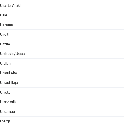
Uharte-Arakil
Ujué
Ultzama
Unciti
Unzué
Urdazubi/Urdax
Urdiain
Urraul Alto
Urraul Bajo
Urrotz
Urroz-Villa
Urzainqui
Uterga