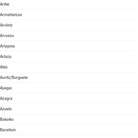
Aribe
Armañanzas
Arróniz
Arruazu
Artajona
Artazu
Atez
Auritz/Burguete
Ayegui
Azagra
Azuelo
Bakaiku
Barañain