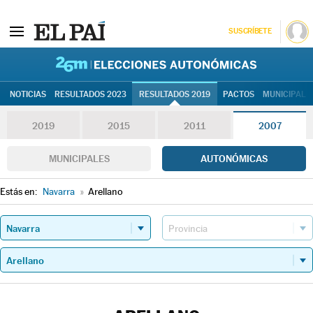
SUSCRÍBETE
26M | Elec
NOTICIAS
RESULTADOS 2023
RESULTADOS 2019
PACTOS
MUNICIPALE
2019
2015
2011
2007
MUNICIPALES
AUTONÓMICAS
Estás en:
Navarra
»
Arellano