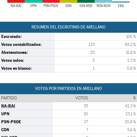
NA-BAI
UPN
PSN-PSOE
CDN
IUN-NEB
RCN-NOK
EKA
RESUMEN DEL ESCRUTINIO DE ARELLANO
Escrutado:
100 %
Votos contabilizados:
133
84,2 %
Abstenciones:
25
15,8 %
Votos nulos:
3
2,3 %
Votos en blanco:
1
0,8 %
VOTOS POR PARTIDOS EN ARELLANO
PARTIDO
VOTOS
%
NA-BAI
55
42,3 %
UPN
30
23,1 %
PSN-PSOE
27
20,8 %
CDN
7
5,4 %