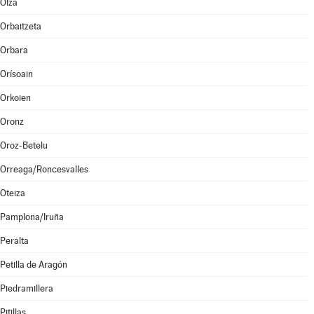
Olza
Orbaitzeta
Orbara
Orísoain
Orkoien
Oronz
Oroz-Betelu
Orreaga/Roncesvalles
Oteiza
Pamplona/Iruña
Peralta
Petilla de Aragón
Piedramillera
Pitillas