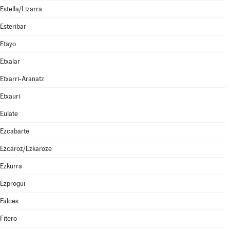
Estella/Lizarra
Esteribar
Etayo
Etxalar
Etxarri-Aranatz
Etxauri
Eulate
Ezcabarte
Ezcároz/Ezkaroze
Ezkurra
Ezprogui
Falces
Fitero