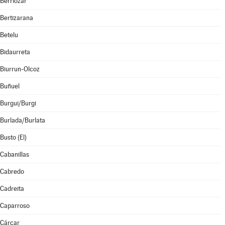
Berriozar
Bertizarana
Betelu
Bidaurreta
Biurrun-Olcoz
Buñuel
Burgui/Burgi
Burlada/Burlata
Busto (El)
Cabanillas
Cabredo
Cadreita
Caparroso
Cárcar