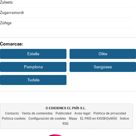
Zubieta
Zugarramurdi
Zúñiga
Comarcas:
Estella
Olite
Pamplona
Sangüesa
Tudela
EDICIONES EL PAÍS S.L.
©
Contacto
Venta de contenidos
Publicidad
Aviso legal
Política de privacidad
Política cookies
Configuración de cookies
Mapa
EL PAÍS en KIOSKOyMÁS
Índice
RSS