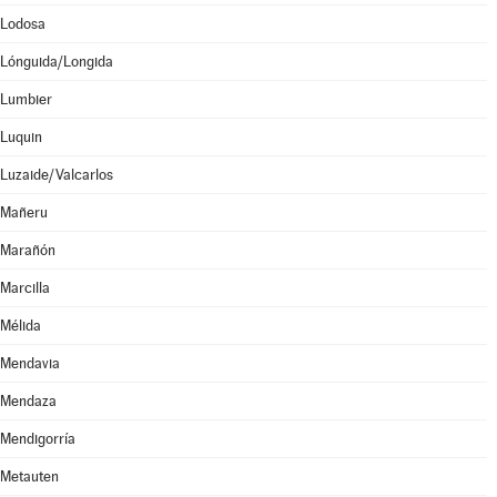
Lodosa
Lónguida/Longida
Lumbier
Luquin
Luzaide/Valcarlos
Mañeru
Marañón
Marcilla
Mélida
Mendavia
Mendaza
Mendigorría
Metauten