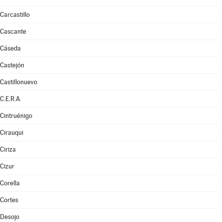
Carcastillo
Cascante
Cáseda
Castejón
Castillonuevo
C.E.R.A.
Cintruénigo
Cirauqui
Ciriza
Cizur
Corella
Cortes
Desojo