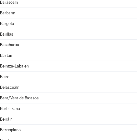
Barásoain
Barbarin
Bargota
Barillas
Basaburua
Baztan
Beintza-Labaien
Beire
Belascoáin
Bera/Vera de Bidasoa
Berbinzana
Beriáin
Berrioplano