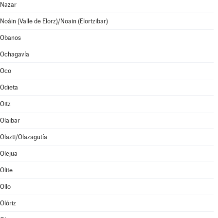
Nazar
Noáin (Valle de Elorz)/Noain (Elortzibar)
Obanos
Ochagavía
Oco
Odieta
Oitz
Olaibar
Olazti/Olazagutía
Olejua
Olite
Ollo
Olóriz