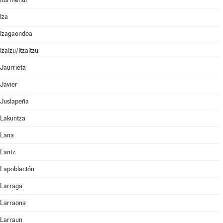
Iza
Izagaondoa
Izalzu/Itzaltzu
Jaurrieta
Javier
Juslapeña
Lakuntza
Lana
Lantz
Lapoblación
Larraga
Larraona
Larraun