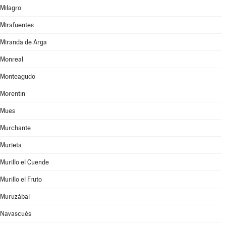
Milagro
Mirafuentes
Miranda de Arga
Monreal
Monteagudo
Morentin
Mues
Murchante
Murieta
Murillo el Cuende
Murillo el Fruto
Muruzábal
Navascués