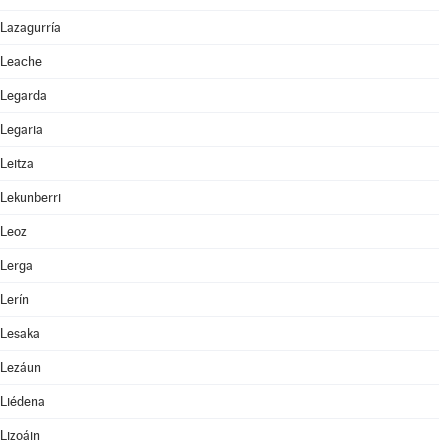
Lazagurría
Leache
Legarda
Legaria
Leitza
Lekunberri
Leoz
Lerga
Lerín
Lesaka
Lezáun
Liédena
Lizoáin