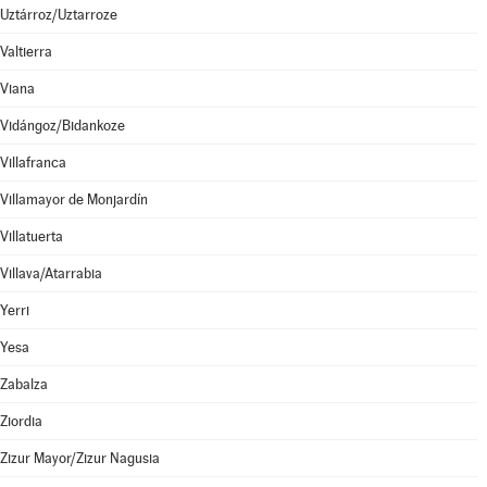
Uztárroz/Uztarroze
Valtierra
Viana
Vidángoz/Bidankoze
Villafranca
Villamayor de Monjardín
Villatuerta
Villava/Atarrabia
Yerri
Yesa
Zabalza
Ziordia
Zizur Mayor/Zizur Nagusia