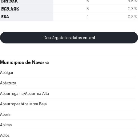
IUN-NEB
6
4,6 %
RCN-NOK
3
2,3 %
EKA
1
0,8 %
Descárgate los datos en xml
Municipios de Navarra
Abáigar
Abárzuza
Abaurregaina/Abaurrea Alta
Abaurrepea/Abaurrea Baja
Aberin
Ablitas
Adiós