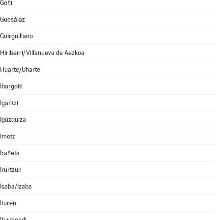
Goñi
Guesálaz
Guirguillano
Hiriberri/Villanueva de Aezkoa
Huarte/Uharte
Ibargoiti
Igantzi
Igúzquiza
Imotz
Irañeta
Irurtzun
Isaba/Izaba
Ituren
Iturmendi