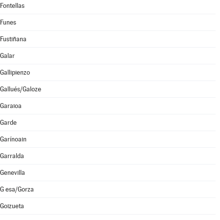
Fontellas
Funes
Fustiñana
Galar
Gallipienzo
Gallués/Galoze
Garaioa
Garde
Garínoain
Garralda
Genevilla
G esa/Gorza
Goizueta