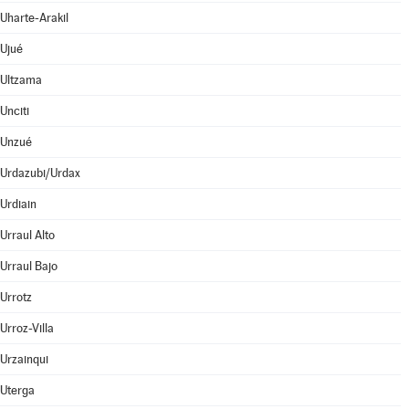
Uharte-Arakil
Ujué
Ultzama
Unciti
Unzué
Urdazubi/Urdax
Urdiain
Urraul Alto
Urraul Bajo
Urrotz
Urroz-Villa
Urzainqui
Uterga