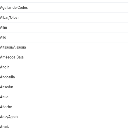
Aguilar de Codés
Aibar/Oibar
Allín
Allo
Altsasu/Alsasua
Améscoa Baja
Ancín
Andosilla
Ansoáin
Anue
Añorbe
Aoiz/Agoitz
Araitz