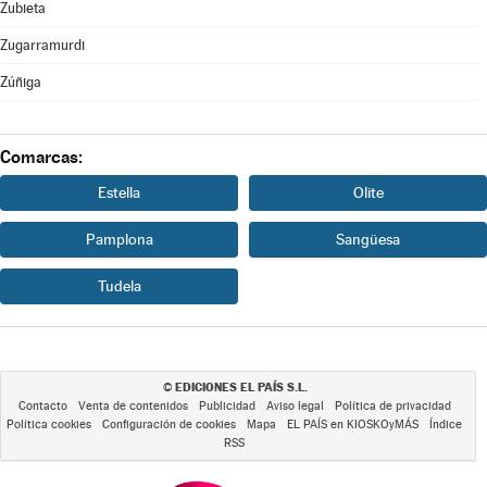
Zubieta
Zugarramurdi
Zúñiga
Comarcas:
Estella
Olite
Pamplona
Sangüesa
Tudela
EDICIONES EL PAÍS S.L.
©
Contacto
Venta de contenidos
Publicidad
Aviso legal
Política de privacidad
Política cookies
Configuración de cookies
Mapa
EL PAÍS en KIOSKOyMÁS
Índice
RSS