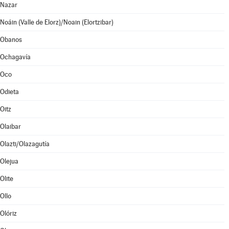
Nazar
Noáin (Valle de Elorz)/Noain (Elortzibar)
Obanos
Ochagavía
Oco
Odieta
Oitz
Olaibar
Olazti/Olazagutía
Olejua
Olite
Ollo
Olóriz