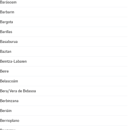
Barásoain
Barbarin
Bargota
Barillas
Basaburua
Baztan
Beintza-Labaien
Beire
Belascoáin
Bera/Vera de Bidasoa
Berbinzana
Beriáin
Berrioplano