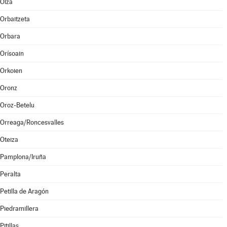
Olza
Orbaitzeta
Orbara
Orísoain
Orkoien
Oronz
Oroz-Betelu
Orreaga/Roncesvalles
Oteiza
Pamplona/Iruña
Peralta
Petilla de Aragón
Piedramillera
Pitillas