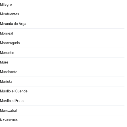
Milagro
Mirafuentes
Miranda de Arga
Monreal
Monteagudo
Morentin
Mues
Murchante
Murieta
Murillo el Cuende
Murillo el Fruto
Muruzábal
Navascués