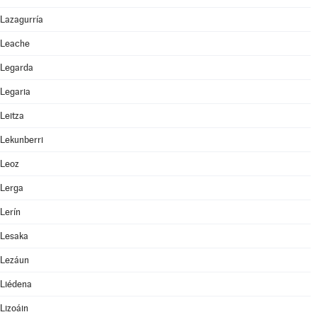
Lazagurría
Leache
Legarda
Legaria
Leitza
Lekunberri
Leoz
Lerga
Lerín
Lesaka
Lezáun
Liédena
Lizoáin