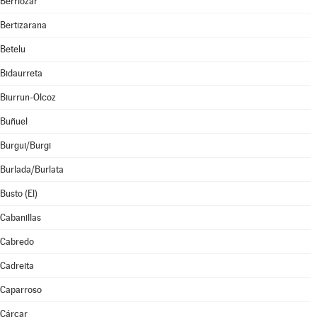
Berriozar
Bertizarana
Betelu
Bidaurreta
Biurrun-Olcoz
Buñuel
Burgui/Burgi
Burlada/Burlata
Busto (El)
Cabanillas
Cabredo
Cadreita
Caparroso
Cárcar