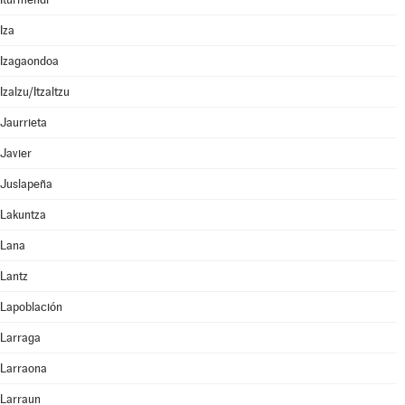
Iza
Izagaondoa
Izalzu/Itzaltzu
Jaurrieta
Javier
Juslapeña
Lakuntza
Lana
Lantz
Lapoblación
Larraga
Larraona
Larraun