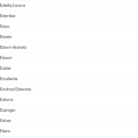
Estella/Lizarra
Esteribar
Etayo
Etxalar
Etxarri-Aranatz
Etxauri
Eulate
Ezcabarte
Ezcároz/Ezkaroze
Ezkurra
Ezprogui
Falces
Fitero