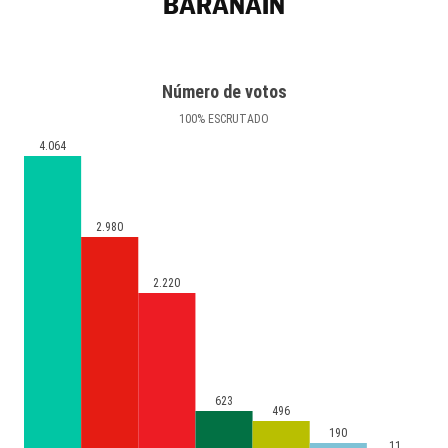
BARAÑAIN
Número de votos
100
%
ESCRUTADO
4.064
2.980
2.220
623
496
190
11