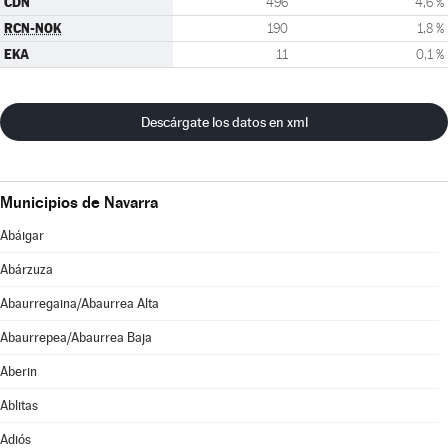
CDN
496
4,6 %
RCN-NOK
190
1,8 %
EKA
11
0,1 %
Descárgate los datos en xml
Municipios de Navarra
Abáigar
Abárzuza
Abaurregaina/Abaurrea Alta
Abaurrepea/Abaurrea Baja
Aberin
Ablitas
Adiós