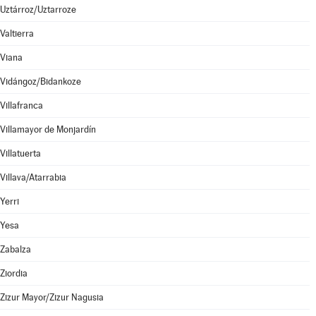
Uztárroz/Uztarroze
Valtierra
Viana
Vidángoz/Bidankoze
Villafranca
Villamayor de Monjardín
Villatuerta
Villava/Atarrabia
Yerri
Yesa
Zabalza
Ziordia
Zizur Mayor/Zizur Nagusia