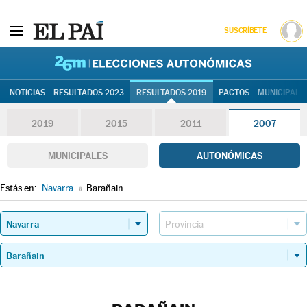
SUSCRÍBETE
26M | Elec
NOTICIAS
RESULTADOS 2023
RESULTADOS 2019
PACTOS
MUNICIPALE
2019
2015
2011
2007
MUNICIPALES
AUTONÓMICAS
Estás en:
Navarra
»
Barañain