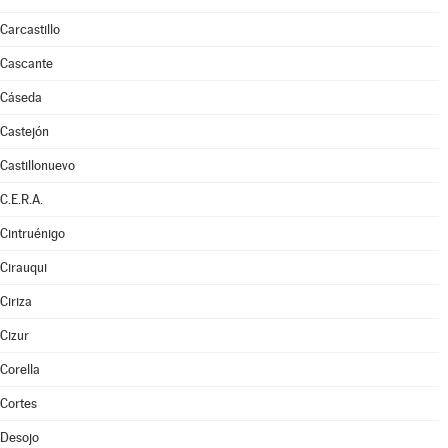
Carcastillo
Cascante
Cáseda
Castejón
Castillonuevo
C.E.R.A.
Cintruénigo
Cirauqui
Ciriza
Cizur
Corella
Cortes
Desojo