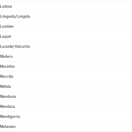
Lodosa
Lónguida/Longida
Lumbier
Luquin
Luzaide/Valcarlos
Mañeru
Marañón
Marcilla
Mélida
Mendavia
Mendaza
Mendigorría
Metauten