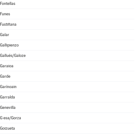
Fontellas
Funes
Fustiñana
Galar
Gallipienzo
Gallués/Galoze
Garaioa
Garde
Garínoain
Garralda
Genevilla
G esa/Gorza
Goizueta