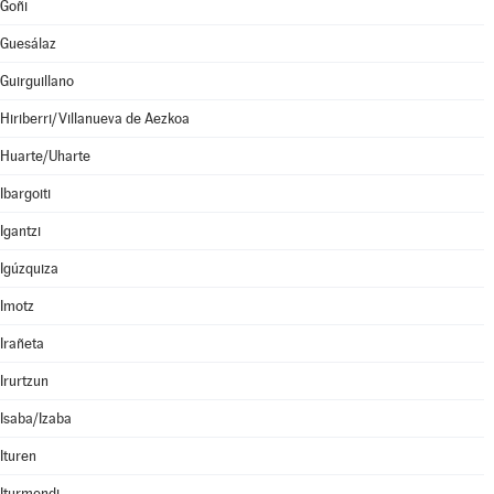
Goñi
Guesálaz
Guirguillano
Hiriberri/Villanueva de Aezkoa
Huarte/Uharte
Ibargoiti
Igantzi
Igúzquiza
Imotz
Irañeta
Irurtzun
Isaba/Izaba
Ituren
Iturmendi