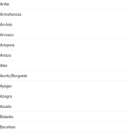
Aribe
Armañanzas
Arróniz
Arruazu
Artajona
Artazu
Atez
Auritz/Burguete
Ayegui
Azagra
Azuelo
Bakaiku
Barañain