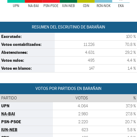
UPN
NA-BAI
PSN-PSOE
IUN-NEB
CDN
RCN-NOK
EKA
RESUMEN DEL ESCRUTINIO DE BARAÑAIN
Escrutado:
100 %
Votos contabilizados:
11.226
70,8 %
Abstenciones:
4.631
29,2 %
Votos nulos:
495
4,4 %
Votos en blanco:
147
1,4 %
VOTOS POR PARTIDOS EN BARAÑAIN
PARTIDO
VOTOS
%
UPN
4.064
37,9 %
NA-BAI
2.980
27,8 %
PSN-PSOE
2.220
20,7 %
IUN-NEB
623
5,8 %