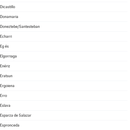
Dicastillo
Donamaria
Doneztebe/Santesteban
Echarri
Eg és
Elgorriaga
Enériz
Eratsun
Ergoiena
Erro
Eslava
Esparza de Salazar
Espronceda