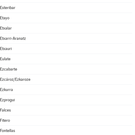
Esteribar
Etayo
Etxalar
Etxarri-Aranatz
Etxauri
Eulate
Ezcabarte
Ezcároz/Ezkaroze
Ezkurra
Ezprogui
Falces
Fitero
Fontellas