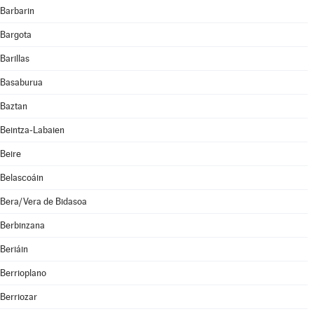
Barbarin
Bargota
Barillas
Basaburua
Baztan
Beintza-Labaien
Beire
Belascoáin
Bera/Vera de Bidasoa
Berbinzana
Beriáin
Berrioplano
Berriozar