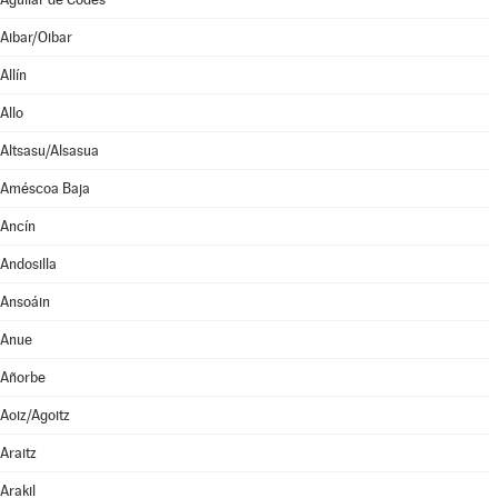
Aibar/Oibar
Allín
Allo
Altsasu/Alsasua
Améscoa Baja
Ancín
Andosilla
Ansoáin
Anue
Añorbe
Aoiz/Agoitz
Araitz
Arakil