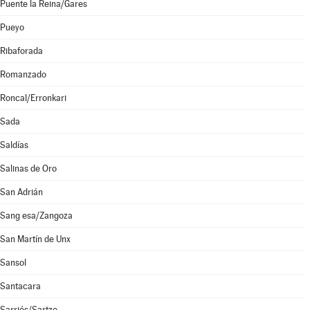
Puente la Reina/Gares
Pueyo
Ribaforada
Romanzado
Roncal/Erronkari
Sada
Saldías
Salinas de Oro
San Adrián
Sang esa/Zangoza
San Martín de Unx
Sansol
Santacara
Sarriés/Sartze