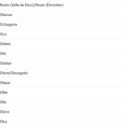
Noáin (Valle de Elorz)/Noain (Elortzibar)
Obanos
Ochagavía
Oco
Odieta
Oitz
Olaibar
Olazti/Olazagutía
Olejua
Olite
Ollo
Olóriz
Olza