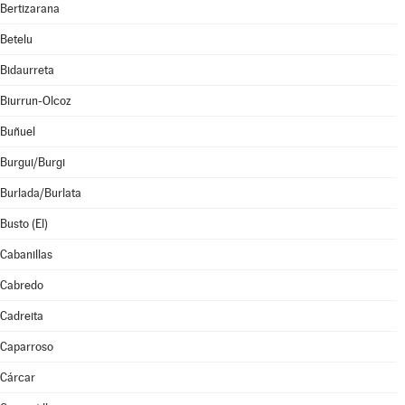
Bertizarana
Betelu
Bidaurreta
Biurrun-Olcoz
Buñuel
Burgui/Burgi
Burlada/Burlata
Busto (El)
Cabanillas
Cabredo
Cadreita
Caparroso
Cárcar