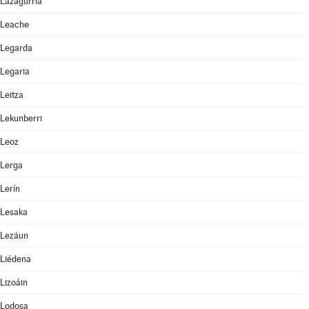
Lazagurría
Leache
Legarda
Legaria
Leitza
Lekunberri
Leoz
Lerga
Lerín
Lesaka
Lezáun
Liédena
Lizoáin
Lodosa