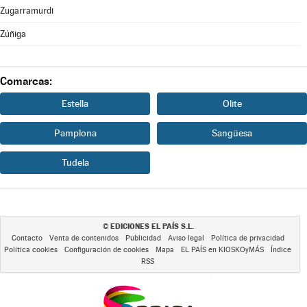
Zugarramurdi
Zúñiga
Comarcas:
Estella
Olite
Pamplona
Sangüesa
Tudela
EDICIONES EL PAÍS S.L.
©
Contacto
Venta de contenidos
Publicidad
Aviso legal
Política de privacidad
Política cookies
Configuración de cookies
Mapa
EL PAÍS en KIOSKOyMÁS
Índice
RSS