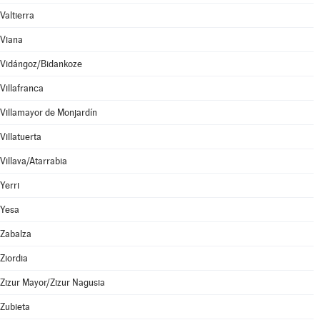
Valtierra
Viana
Vidángoz/Bidankoze
Villafranca
Villamayor de Monjardín
Villatuerta
Villava/Atarrabia
Yerri
Yesa
Zabalza
Ziordia
Zizur Mayor/Zizur Nagusia
Zubieta