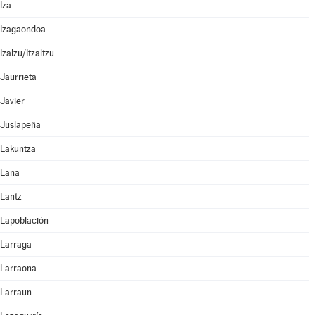
Iza
Izagaondoa
Izalzu/Itzaltzu
Jaurrieta
Javier
Juslapeña
Lakuntza
Lana
Lantz
Lapoblación
Larraga
Larraona
Larraun