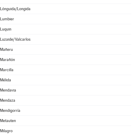
Lónguida/Longida
Lumbier
Luquin
Luzaide/Valcarlos
Mañeru
Marañón
Marcilla
Mélida
Mendavia
Mendaza
Mendigorría
Metauten
Milagro