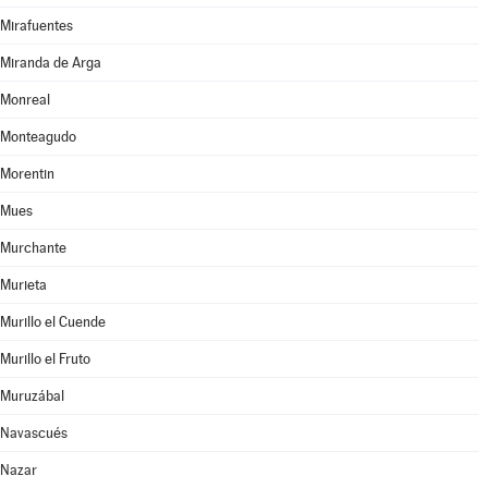
Mirafuentes
Miranda de Arga
Monreal
Monteagudo
Morentin
Mues
Murchante
Murieta
Murillo el Cuende
Murillo el Fruto
Muruzábal
Navascués
Nazar