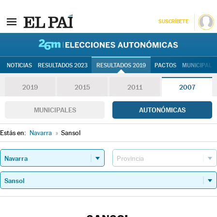
SUSCRÍBETE
26M | Elec
NOTICIAS
RESULTADOS 2023
RESULTADOS 2019
PACTOS
MUNICIPALE
2019
2015
2011
2007
MUNICIPALES
AUTONÓMICAS
Estás en:
Navarra
»
Sansol