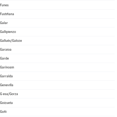
Funes
Fustiñana
Galar
Gallipienzo
Gallués/Galoze
Garaioa
Garde
Garínoain
Garralda
Genevilla
G esa/Gorza
Goizueta
Goñi