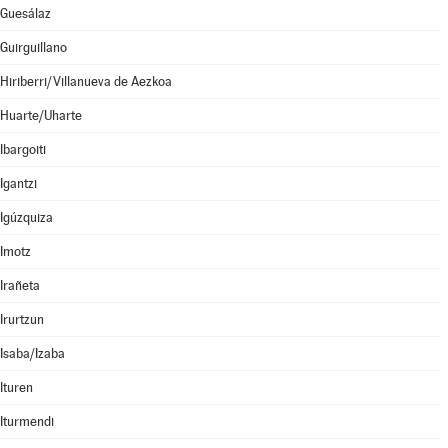
Guesálaz
Guirguillano
Hiriberri/Villanueva de Aezkoa
Huarte/Uharte
Ibargoiti
Igantzi
Igúzquiza
Imotz
Irañeta
Irurtzun
Isaba/Izaba
Ituren
Iturmendi