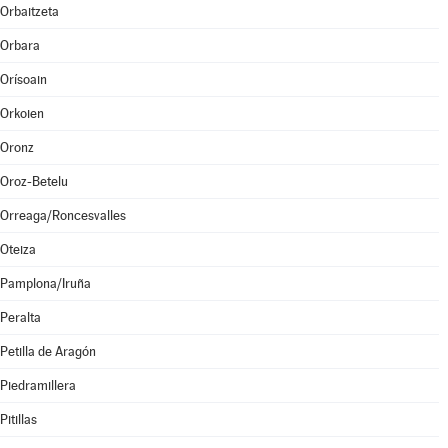
Orbaitzeta
Orbara
Orísoain
Orkoien
Oronz
Oroz-Betelu
Orreaga/Roncesvalles
Oteiza
Pamplona/Iruña
Peralta
Petilla de Aragón
Piedramillera
Pitillas