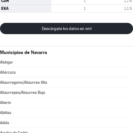
CDN
1
1,1 %
EKA
1
1,1 %
Descárgate los datos en xml
Municipios de Navarra
Abáigar
Abárzuza
Abaurregaina/Abaurrea Alta
Abaurrepea/Abaurrea Baja
Aberin
Ablitas
Adiós
Aguilar de Codés