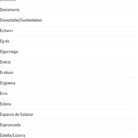
Donamaria
Doneztebe/Santesteban
Echarri
Eg és
Elgorriaga
Enériz
Eratsun
Ergoiena
Erro
Eslava
Esparza de Salazar
Espronceda
Estella/Lizarra