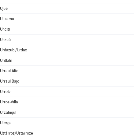
Ujué
Ultzama
Unciti
Unzué
Urdazubi/Urdax
Urdiain
Urraul Alto
Urraul Bajo
Urrotz
Urroz-Villa
Urzainqui
Uterga
Uztárroz/Uztarroze