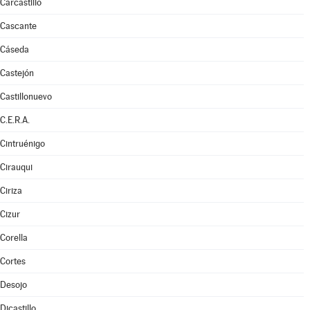
Carcastillo
Cascante
Cáseda
Castejón
Castillonuevo
C.E.R.A.
Cintruénigo
Cirauqui
Ciriza
Cizur
Corella
Cortes
Desojo
Dicastillo