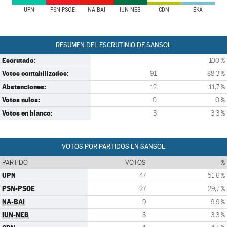
UPN
PSN-PSOE
NA-BAI
IUN-NEB
CDN
EKA
RESUMEN DEL ESCRUTINIO DE SANSOL
Escrutado:
100 %
Votos contabilizados:
91
88,3 %
Abstenciones:
12
11,7 %
Votos nulos:
0
0 %
Votos en blanco:
3
3,3 %
VOTOS POR PARTIDOS EN SANSOL
PARTIDO
VOTOS
%
UPN
47
51,6 %
PSN-PSOE
27
29,7 %
NA-BAI
9
9,9 %
IUN-NEB
3
3,3 %