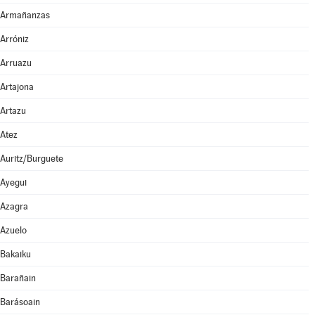
Armañanzas
Arróniz
Arruazu
Artajona
Artazu
Atez
Auritz/Burguete
Ayegui
Azagra
Azuelo
Bakaiku
Barañain
Barásoain