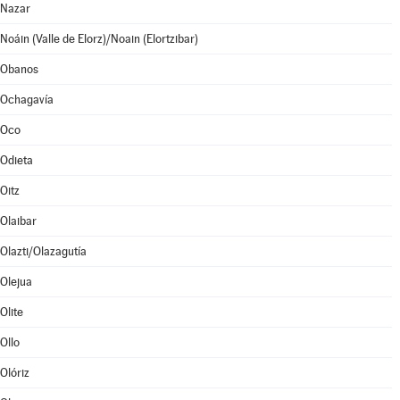
Nazar
Noáin (Valle de Elorz)/Noain (Elortzibar)
Obanos
Ochagavía
Oco
Odieta
Oitz
Olaibar
Olazti/Olazagutía
Olejua
Olite
Ollo
Olóriz