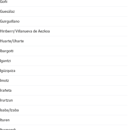
Goñi
Guesálaz
Guirguillano
Hiriberri/Villanueva de Aezkoa
Huarte/Uharte
Ibargoiti
Igantzi
Igúzquiza
Imotz
Irañeta
Irurtzun
Isaba/Izaba
Ituren
Iturmendi