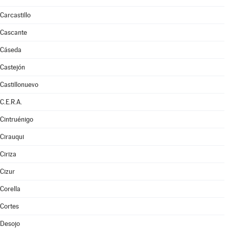
Carcastillo
Cascante
Cáseda
Castejón
Castillonuevo
C.E.R.A.
Cintruénigo
Cirauqui
Ciriza
Cizur
Corella
Cortes
Desojo