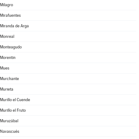
Milagro
Mirafuentes
Miranda de Arga
Monreal
Monteagudo
Morentin
Mues
Murchante
Murieta
Murillo el Cuende
Murillo el Fruto
Muruzábal
Navascués