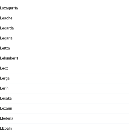
Lazagurría
Leache
Legarda
Legaria
Leitza
Lekunberri
Leoz
Lerga
Lerín
Lesaka
Lezáun
Liédena
Lizoáin