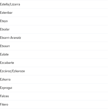
Estella/Lizarra
Esteribar
Etayo
Etxalar
Etxarri-Aranatz
Etxauri
Eulate
Ezcabarte
Ezcároz/Ezkaroze
Ezkurra
Ezprogui
Falces
Fitero