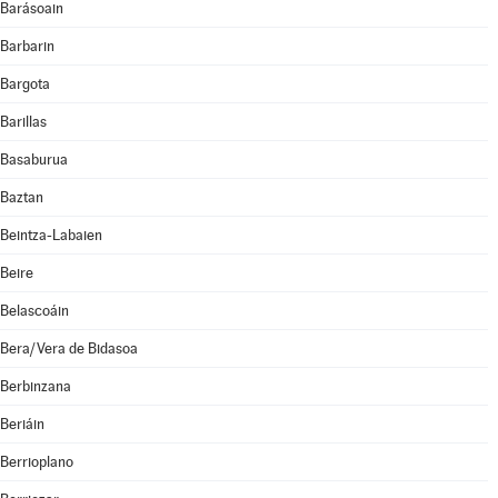
Barásoain
Barbarin
Bargota
Barillas
Basaburua
Baztan
Beintza-Labaien
Beire
Belascoáin
Bera/Vera de Bidasoa
Berbinzana
Beriáin
Berrioplano