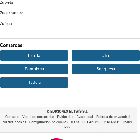
Zubieta
Zugarramurdi
Zúñiga
Comarcas:
Estella
Olite
Pamplona
Sangüesa
Tudela
EDICIONES EL PAÍS S.L.
©
Contacto
Venta de contenidos
Publicidad
Aviso legal
Política de privacidad
Política cookies
Configuración de cookies
Mapa
EL PAÍS en KIOSKOyMÁS
Índice
RSS