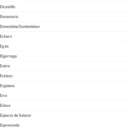
Dicastillo
Donamaria
Doneztebe/Santesteban
Echarri
Eg és
Elgorriaga
Enériz
Eratsun
Ergoiena
Erro
Eslava
Esparza de Salazar
Espronceda