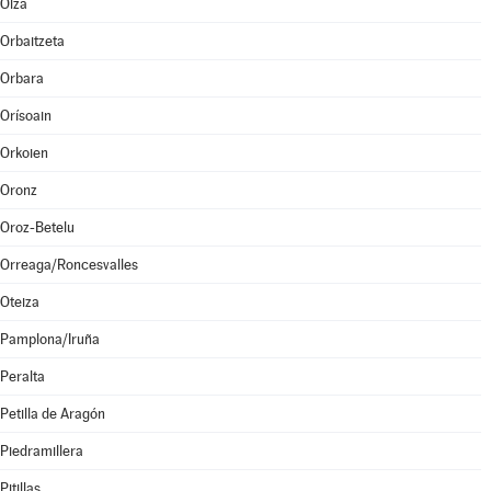
Olza
Orbaitzeta
Orbara
Orísoain
Orkoien
Oronz
Oroz-Betelu
Orreaga/Roncesvalles
Oteiza
Pamplona/Iruña
Peralta
Petilla de Aragón
Piedramillera
Pitillas