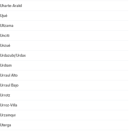
Uharte-Arakil
Ujué
Ultzama
Unciti
Unzué
Urdazubi/Urdax
Urdiain
Urraul Alto
Urraul Bajo
Urrotz
Urroz-Villa
Urzainqui
Uterga