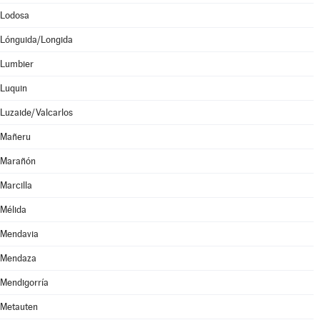
Lodosa
Lónguida/Longida
Lumbier
Luquin
Luzaide/Valcarlos
Mañeru
Marañón
Marcilla
Mélida
Mendavia
Mendaza
Mendigorría
Metauten