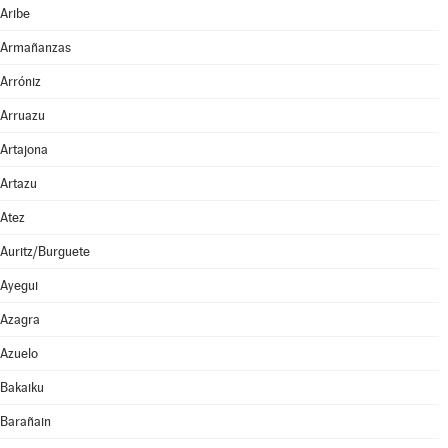
Aribe
Armañanzas
Arróniz
Arruazu
Artajona
Artazu
Atez
Auritz/Burguete
Ayegui
Azagra
Azuelo
Bakaiku
Barañain