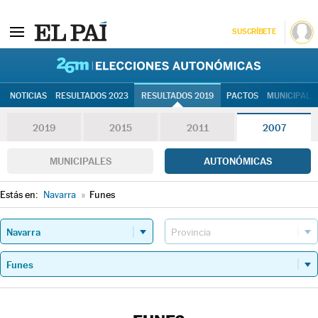
SUSCRÍBETE
26M | Elec
NOTICIAS
RESULTADOS 2023
RESULTADOS 2019
PACTOS
MUNICIPALE
2019
2015
2011
2007
MUNICIPALES
AUTONÓMICAS
Estás en:
Navarra
»
Funes