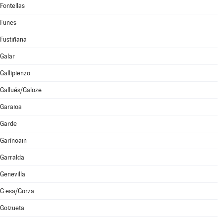
Fontellas
Funes
Fustiñana
Galar
Gallipienzo
Gallués/Galoze
Garaioa
Garde
Garínoain
Garralda
Genevilla
G esa/Gorza
Goizueta