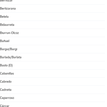
Berriozar
Bertizarana
Betelu
Bidaurreta
Biurrun-Olcoz
Buñuel
Burgui/Burgi
Burlada/Burlata
Busto (El)
Cabanillas
Cabredo
Cadreita
Caparroso
Cárcar