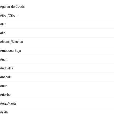
Aguilar de Codés
Aibar/Oibar
Allín
Allo
Altsasu/Alsasua
Améscoa Baja
Ancín
Andosilla
Ansoáin
Anue
Añorbe
Aoiz/Agoitz
Araitz