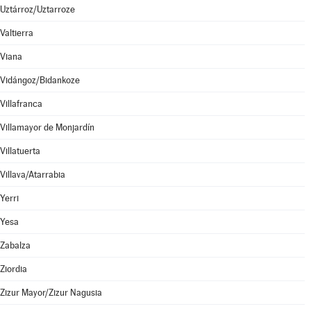
Uztárroz/Uztarroze
Valtierra
Viana
Vidángoz/Bidankoze
Villafranca
Villamayor de Monjardín
Villatuerta
Villava/Atarrabia
Yerri
Yesa
Zabalza
Ziordia
Zizur Mayor/Zizur Nagusia