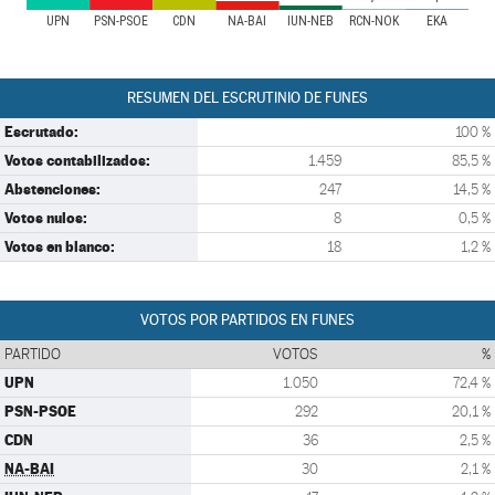
UPN
PSN-PSOE
CDN
NA-BAI
IUN-NEB
RCN-NOK
EKA
RESUMEN DEL ESCRUTINIO DE FUNES
Escrutado:
100 %
Votos contabilizados:
1.459
85,5 %
Abstenciones:
247
14,5 %
Votos nulos:
8
0,5 %
Votos en blanco:
18
1,2 %
VOTOS POR PARTIDOS EN FUNES
PARTIDO
VOTOS
%
UPN
1.050
72,4 %
PSN-PSOE
292
20,1 %
CDN
36
2,5 %
NA-BAI
30
2,1 %