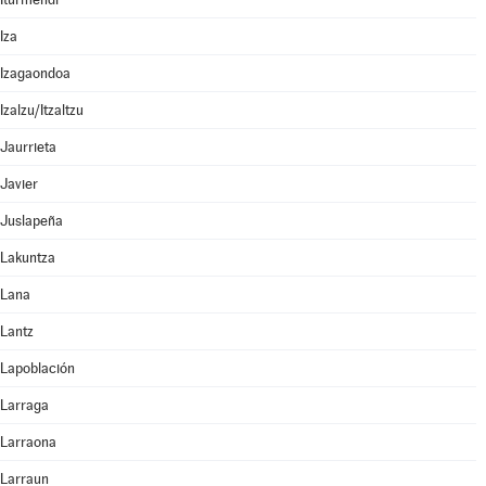
Iza
Izagaondoa
Izalzu/Itzaltzu
Jaurrieta
Javier
Juslapeña
Lakuntza
Lana
Lantz
Lapoblación
Larraga
Larraona
Larraun