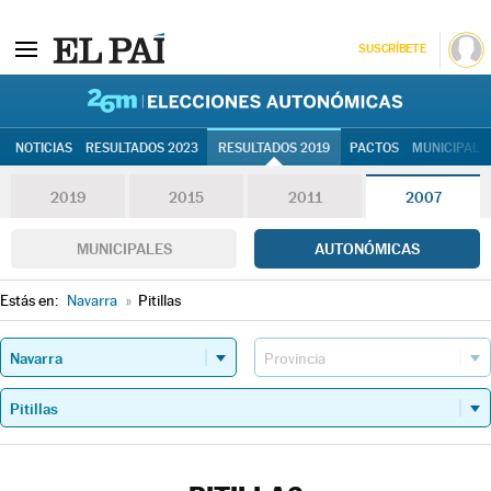
SUSCRÍBETE
26M | Elec
NOTICIAS
RESULTADOS 2023
RESULTADOS 2019
PACTOS
MUNICIPALE
2019
2015
2011
2007
MUNICIPALES
AUTONÓMICAS
Estás en:
Navarra
»
Pitillas