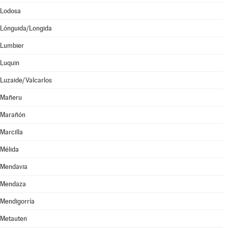
Lodosa
Lónguida/Longida
Lumbier
Luquin
Luzaide/Valcarlos
Mañeru
Marañón
Marcilla
Mélida
Mendavia
Mendaza
Mendigorría
Metauten