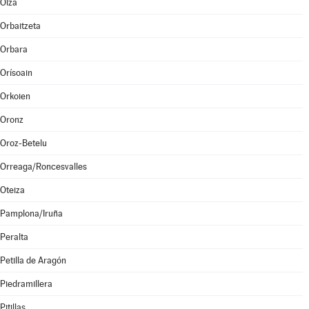
Olza
Orbaitzeta
Orbara
Orísoain
Orkoien
Oronz
Oroz-Betelu
Orreaga/Roncesvalles
Oteiza
Pamplona/Iruña
Peralta
Petilla de Aragón
Piedramillera
Pitillas