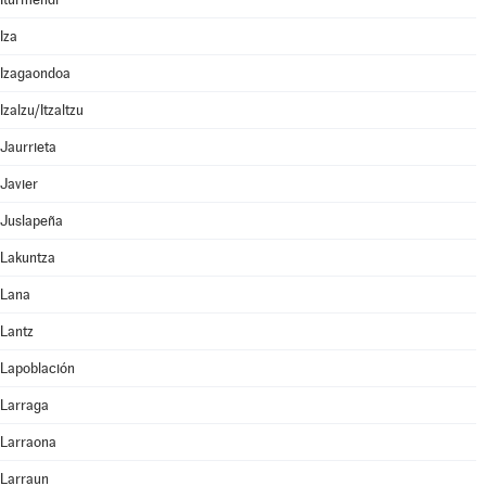
Iza
Izagaondoa
Izalzu/Itzaltzu
Jaurrieta
Javier
Juslapeña
Lakuntza
Lana
Lantz
Lapoblación
Larraga
Larraona
Larraun