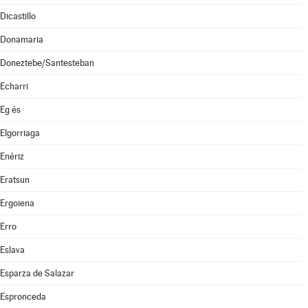
Dicastillo
Donamaria
Doneztebe/Santesteban
Echarri
Eg és
Elgorriaga
Enériz
Eratsun
Ergoiena
Erro
Eslava
Esparza de Salazar
Espronceda