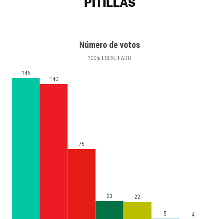
PITILLAS
Número de votos
100
%
ESCRUTADO
146
140
75
23
22
5
4