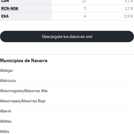
CDN
22
5,1 %
RCN-NOK
5
1,2 %
EKA
4
0,9 %
Descárgate los datos en xml
Municipios de Navarra
Abáigar
Abárzuza
Abaurregaina/Abaurrea Alta
Abaurrepea/Abaurrea Baja
Aberin
Ablitas
Adiós