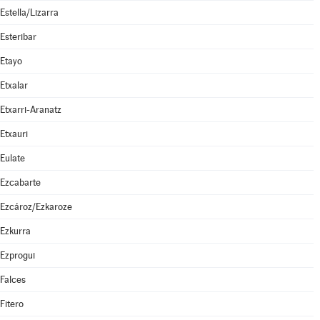
Estella/Lizarra
Esteribar
Etayo
Etxalar
Etxarri-Aranatz
Etxauri
Eulate
Ezcabarte
Ezcároz/Ezkaroze
Ezkurra
Ezprogui
Falces
Fitero