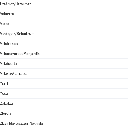
Uztárroz/Uztarroze
Valtierra
Viana
Vidángoz/Bidankoze
Villafranca
Villamayor de Monjardín
Villatuerta
Villava/Atarrabia
Yerri
Yesa
Zabalza
Ziordia
Zizur Mayor/Zizur Nagusia