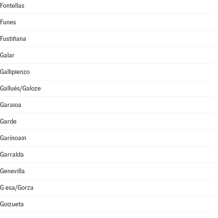
Fontellas
Funes
Fustiñana
Galar
Gallipienzo
Gallués/Galoze
Garaioa
Garde
Garínoain
Garralda
Genevilla
G esa/Gorza
Goizueta