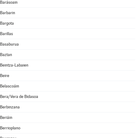
Barásoain
Barbarin
Bargota
Barillas
Basaburua
Baztan
Beintza-Labaien
Beire
Belascoáin
Bera/Vera de Bidasoa
Berbinzana
Beriáin
Berrioplano