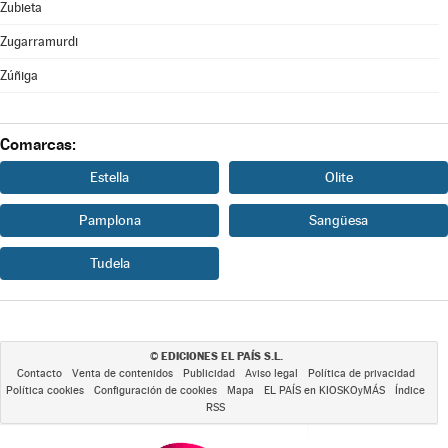
Zubieta
Zugarramurdi
Zúñiga
Comarcas:
Estella
Olite
Pamplona
Sangüesa
Tudela
EDICIONES EL PAÍS S.L.
©
Contacto
Venta de contenidos
Publicidad
Aviso legal
Política de privacidad
Política cookies
Configuración de cookies
Mapa
EL PAÍS en KIOSKOyMÁS
Índice
RSS