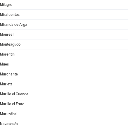
Milagro
Mirafuentes
Miranda de Arga
Monreal
Monteagudo
Morentin
Mues
Murchante
Murieta
Murillo el Cuende
Murillo el Fruto
Muruzábal
Navascués