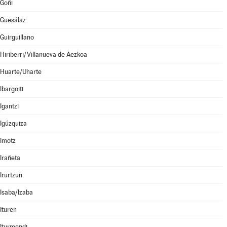
Goñi
Guesálaz
Guirguillano
Hiriberri/Villanueva de Aezkoa
Huarte/Uharte
Ibargoiti
Igantzi
Igúzquiza
Imotz
Irañeta
Irurtzun
Isaba/Izaba
Ituren
Iturmendi