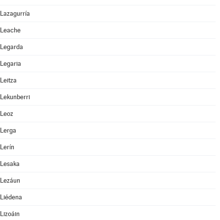
Lazagurría
Leache
Legarda
Legaria
Leitza
Lekunberri
Leoz
Lerga
Lerín
Lesaka
Lezáun
Liédena
Lizoáin