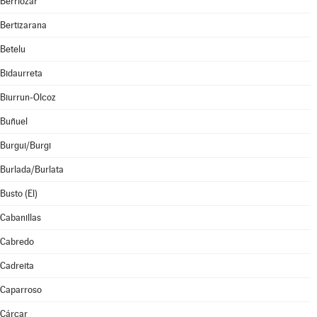
Berriozar
Bertizarana
Betelu
Bidaurreta
Biurrun-Olcoz
Buñuel
Burgui/Burgi
Burlada/Burlata
Busto (El)
Cabanillas
Cabredo
Cadreita
Caparroso
Cárcar