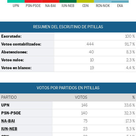
UPN
PSN-PSOE
NA-BAI
IUN-NEB
CDN
RCN-NOK
EKA
RESUMEN DEL ESCRUTINIO DE PITILLAS
Escrutado:
100 %
Votos contabilizados:
444
91,7 %
Abstenciones:
40
8,3 %
Votos nulos:
10
2,3 %
Votos en blanco:
19
4,4 %
VOTOS POR PARTIDOS EN PITILLAS
PARTIDO
VOTOS
%
UPN
146
33,6 %
PSN-PSOE
140
32,3 %
NA-BAI
75
17,3 %
IUN-NEB
23
5,3 %