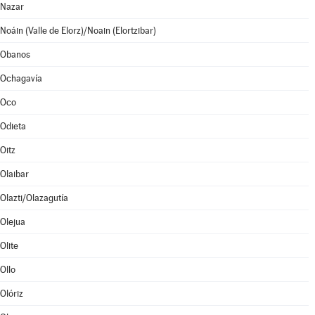
Nazar
Noáin (Valle de Elorz)/Noain (Elortzibar)
Obanos
Ochagavía
Oco
Odieta
Oitz
Olaibar
Olazti/Olazagutía
Olejua
Olite
Ollo
Olóriz