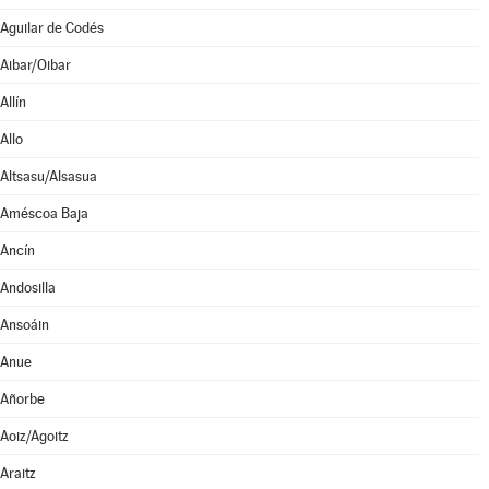
Aguilar de Codés
Aibar/Oibar
Allín
Allo
Altsasu/Alsasua
Améscoa Baja
Ancín
Andosilla
Ansoáin
Anue
Añorbe
Aoiz/Agoitz
Araitz