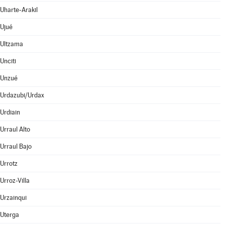
Uharte-Arakil
Ujué
Ultzama
Unciti
Unzué
Urdazubi/Urdax
Urdiain
Urraul Alto
Urraul Bajo
Urrotz
Urroz-Villa
Urzainqui
Uterga