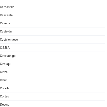
Carcastillo
Cascante
Cáseda
Castejón
Castillonuevo
C.E.R.A.
Cintruénigo
Cirauqui
Ciriza
Cizur
Corella
Cortes
Desojo