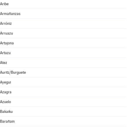
Aribe
Armañanzas
Arróniz
Arruazu
Artajona
Artazu
Atez
Auritz/Burguete
Ayegui
Azagra
Azuelo
Bakaiku
Barañain