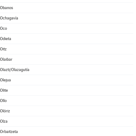
Obanos
Ochagavía
Oco
Odieta
Oitz
Olaibar
Olazti/Olazagutía
Olejua
Olite
Ollo
Olóriz
Olza
Orbaitzeta