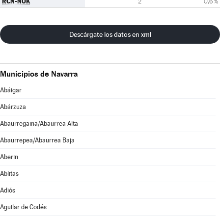
RCN-NOK
2
0,6 %
Descárgate los datos en xml
Municipios de Navarra
Abáigar
Abárzuza
Abaurregaina/Abaurrea Alta
Abaurrepea/Abaurrea Baja
Aberin
Ablitas
Adiós
Aguilar de Codés