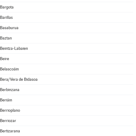
Bargota
Barillas
Basaburua
Baztan
Beintza-Labaien
Beire
Belascoáin
Bera/Vera de Bidasoa
Berbinzana
Beriáin
Berrioplano
Berriozar
Bertizarana