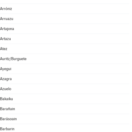
Arróniz
Arruazu
Artajona
Artazu
Atez
Auritz/Burguete
Ayegui
Azagra
Azuelo
Bakaiku
Barañain
Barásoain
Barbarin