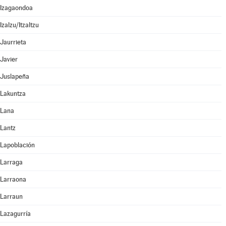
Izagaondoa
Izalzu/Itzaltzu
Jaurrieta
Javier
Juslapeña
Lakuntza
Lana
Lantz
Lapoblación
Larraga
Larraona
Larraun
Lazagurría