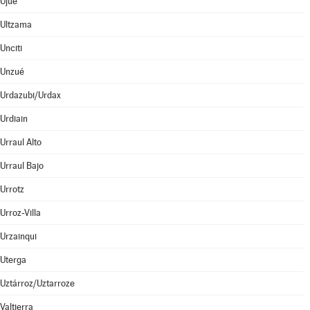
Ujué
Ultzama
Unciti
Unzué
Urdazubi/Urdax
Urdiain
Urraul Alto
Urraul Bajo
Urrotz
Urroz-Villa
Urzainqui
Uterga
Uztárroz/Uztarroze
Valtierra