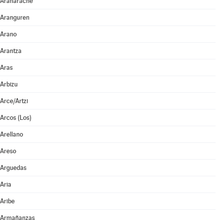
Aranarache
Aranguren
Arano
Arantza
Aras
Arbizu
Arce/Artzi
Arcos (Los)
Arellano
Areso
Arguedas
Aria
Aribe
Armañanzas