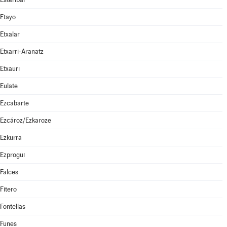
Etayo
Etxalar
Etxarri-Aranatz
Etxauri
Eulate
Ezcabarte
Ezcároz/Ezkaroze
Ezkurra
Ezprogui
Falces
Fitero
Fontellas
Funes