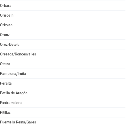
Orbara
Orísoain
Orkoien
Oronz
Oroz-Betelu
Orreaga/Roncesvalles
Oteiza
Pamplona/Iruña
Peralta
Petilla de Aragón
Piedramillera
Pitillas
Puente la Reina/Gares