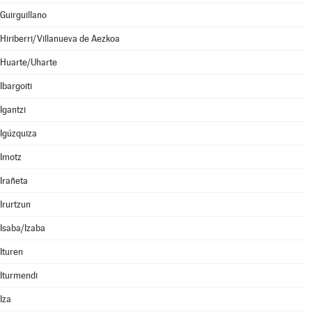
Guirguillano
Hiriberri/Villanueva de Aezkoa
Huarte/Uharte
Ibargoiti
Igantzi
Igúzquiza
Imotz
Irañeta
Irurtzun
Isaba/Izaba
Ituren
Iturmendi
Iza