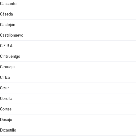
Cascante
Cáseda
Castejón
Castillonuevo
C.E.R.A.
Cintruénigo
Cirauqui
Ciriza
Cizur
Corella
Cortes
Desojo
Dicastillo