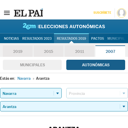
SUSCRÍBETE
26M | Elec
NOTICIAS
RESULTADOS 2023
RESULTADOS 2019
PACTOS
MUNICIPALE
2019
2015
2011
2007
MUNICIPALES
AUTONÓMICAS
Estás en:
Navarra
»
Arantza