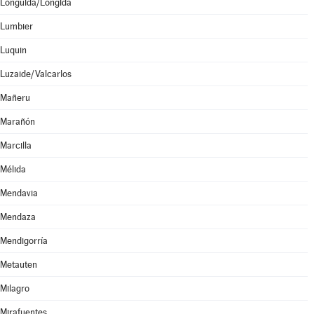
Lónguida/Longida
Lumbier
Luquin
Luzaide/Valcarlos
Mañeru
Marañón
Marcilla
Mélida
Mendavia
Mendaza
Mendigorría
Metauten
Milagro
Mirafuentes