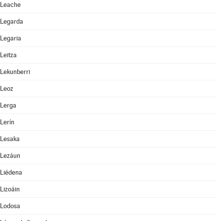
Leache
Legarda
Legaria
Leitza
Lekunberri
Leoz
Lerga
Lerín
Lesaka
Lezáun
Liédena
Lizoáin
Lodosa