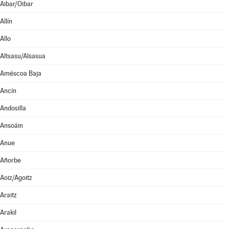
Aibar/Oibar
Allín
Allo
Altsasu/Alsasua
Améscoa Baja
Ancín
Andosilla
Ansoáin
Anue
Añorbe
Aoiz/Agoitz
Araitz
Arakil