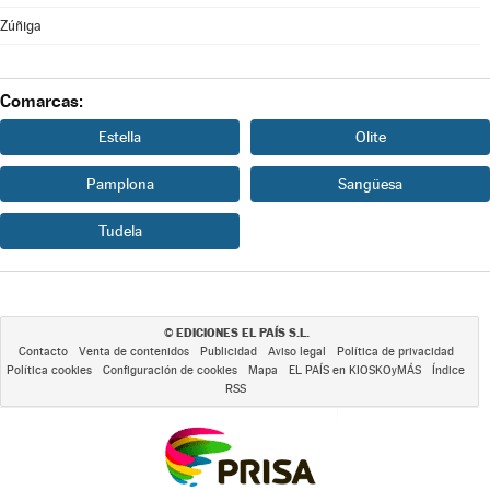
Zúñiga
Comarcas:
Estella
Olite
Pamplona
Sangüesa
Tudela
EDICIONES EL PAÍS S.L.
©
Contacto
Venta de contenidos
Publicidad
Aviso legal
Política de privacidad
Política cookies
Configuración de cookies
Mapa
EL PAÍS en KIOSKOyMÁS
Índice
RSS