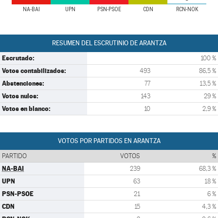
NA-BAI
UPN
PSN-PSOE
CDN
RCN-NOK
RESUMEN DEL ESCRUTINIO DE ARANTZA
Escrutado:
100 %
Votos contabilizados:
493
86,5 %
Abstenciones:
77
13,5 %
Votos nulos:
143
29 %
Votos en blanco:
10
2,9 %
VOTOS POR PARTIDOS EN ARANTZA
PARTIDO
VOTOS
%
NA-BAI
239
68,3 %
UPN
63
18 %
PSN-PSOE
21
6 %
CDN
15
4,3 %