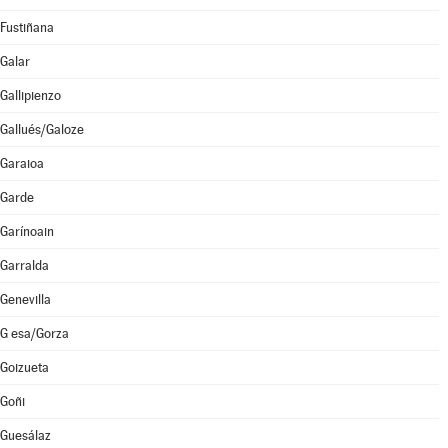
Fustiñana
Galar
Gallipienzo
Gallués/Galoze
Garaioa
Garde
Garínoain
Garralda
Genevilla
G esa/Gorza
Goizueta
Goñi
Guesálaz