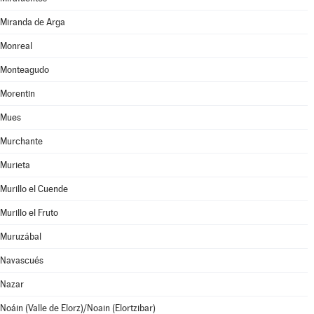
Miranda de Arga
Monreal
Monteagudo
Morentin
Mues
Murchante
Murieta
Murillo el Cuende
Murillo el Fruto
Muruzábal
Navascués
Nazar
Noáin (Valle de Elorz)/Noain (Elortzibar)