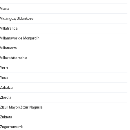
Viana
Vidángoz/Bidankoze
Villafranca
Villamayor de Monjardín
Villatuerta
Villava/Atarrabia
Yerri
Yesa
Zabalza
Ziordia
Zizur Mayor/Zizur Nagusia
Zubieta
Zugarramurdi