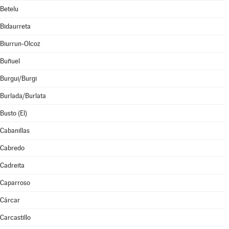
Betelu
Bidaurreta
Biurrun-Olcoz
Buñuel
Burgui/Burgi
Burlada/Burlata
Busto (El)
Cabanillas
Cabredo
Cadreita
Caparroso
Cárcar
Carcastillo