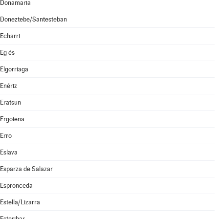
Donamaria
Doneztebe/Santesteban
Echarri
Eg és
Elgorriaga
Enériz
Eratsun
Ergoiena
Erro
Eslava
Esparza de Salazar
Espronceda
Estella/Lizarra
Esteribar