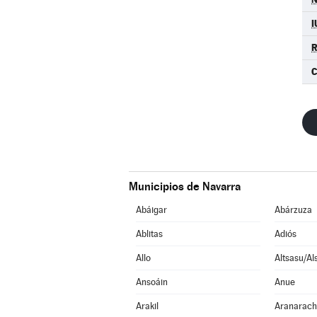
I
Municipios de Navarra
Abáigar
Abárzuza
Ablitas
Adiós
Allo
Altsasu/Al
Ansoáin
Anue
Arakil
Aranarac