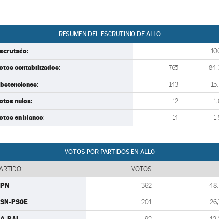
RESUMEN DEL ESCRUTINIO DE ALLO
scrutado:
10
otos contabilizados:
765
84,
bstenciones:
143
15,
otos nulos:
12
1,
otos en blanco:
14
1,
VOTOS POR PARTIDOS EN ALLO
ARTIDO
VOTOS
UPN
362
48,
PSN-PSOE
201
26,
A-BAI
92
12,