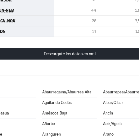
UN-NEB
44
5,
RCN-NOK
26
3,
CDN
14
1,
Descárgate los datos en xml
Abaurregaina/Abaurrea Alta
Abaurrepea/Abaurre
Aguilar de Codés
Aibar/Oibar
sasua
Améscoa Baja
Ancín
Añorbe
Aoiz/Agoitz
he
Aranguren
Arano