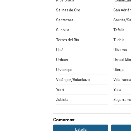
Ribaforada
Romanzad
Salinas de Oro
San Adriá
Santacara
Sarriés/Sa
Sunbilla
Tafalla
Torres del Río
Tudela
Ujué
Ultzama
Urdiain
Urraul Alto
Urzainqui
Uterga
Vidángoz/Bidankoze
Villafranc
Yerri
Yesa
Zubieta
Zugarramu
Comarcas:
Estella