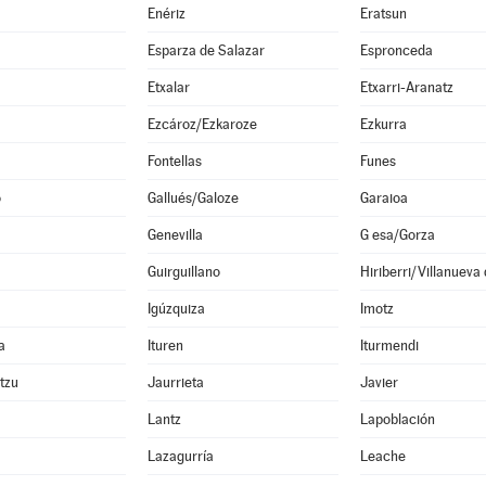
Enériz
Eratsun
Esparza de Salazar
Espronceda
Etxalar
Etxarri-Aranatz
Ezcároz/Ezkaroze
Ezkurra
Fontellas
Funes
o
Gallués/Galoze
Garaioa
Genevilla
G esa/Gorza
Guirguillano
Hiriberri/Villanueva
Igúzquiza
Imotz
a
Ituren
Iturmendi
ltzu
Jaurrieta
Javier
Lantz
Lapoblación
Lazagurría
Leache