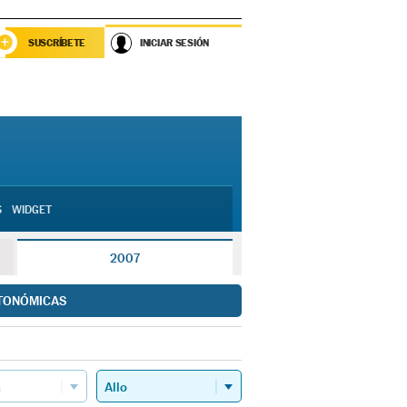
SUSCRÍBETE
INICIAR SESIÓN
S
WIDGET
2007
TONÓMICAS