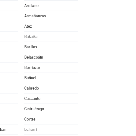
Arellano
Armañanzas
Atez
Bakaiku
Barillas
Belascoáin
Berriozar
Buñuel
Cabredo
Cascante
Cintruénigo
Cortes
eban
Echarri