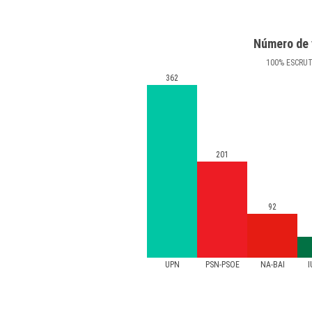
Número de 
100
%
ESCRU
362
201
92
UPN
PSN-PSOE
NA-BAI