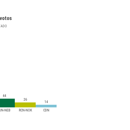
votos
TADO
44
26
14
IUN-NEB
RCN-NOK
CDN