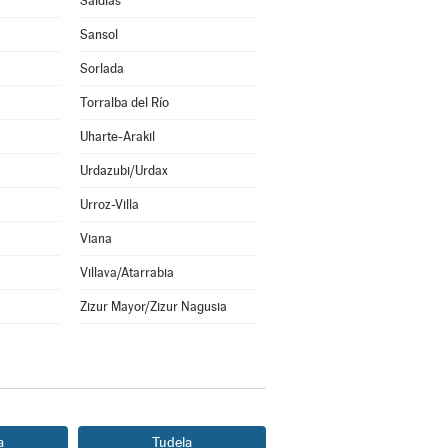
Saldías
Sansol
Sorlada
Torralba del Río
Uharte-Arakil
Urdazubi/Urdax
Urroz-Villa
Viana
Villava/Atarrabia
Zizur Mayor/Zizur Nagusia
a
Tudela