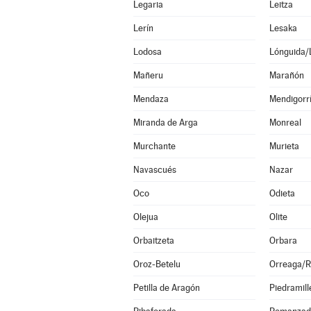
Legaria
Leitza
Lerín
Lesaka
Lodosa
Lónguida/
Mañeru
Marañón
Mendaza
Mendigorr
Miranda de Arga
Monreal
Murchante
Murieta
Navascués
Nazar
Oco
Odieta
Olejua
Olite
Orbaitzeta
Orbara
Oroz-Betelu
Orreaga/R
Petilla de Aragón
Piedramill