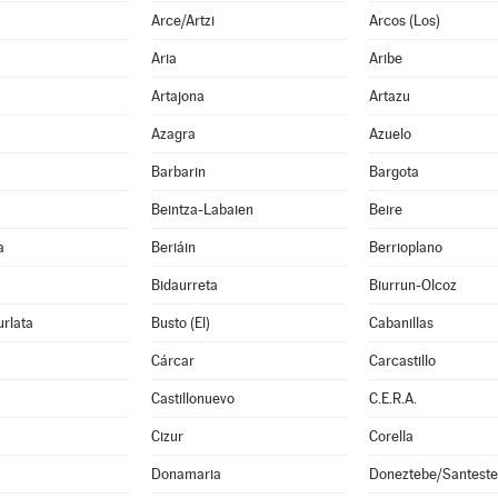
Arce/Artzi
Arcos (Los)
Aria
Aribe
Artajona
Artazu
Azagra
Azuelo
Barbarin
Bargota
Beintza-Labaien
Beire
a
Beriáin
Berrioplano
Bidaurreta
Biurrun-Olcoz
rlata
Busto (El)
Cabanillas
Cárcar
Carcastillo
Castillonuevo
C.E.R.A.
Cizur
Corella
Donamaria
Doneztebe/Santest