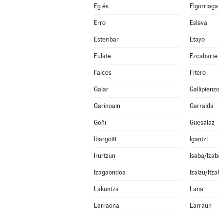
Eg és
Elgorriaga
Erro
Eslava
Esteribar
Etayo
Eulate
Ezcabarte
Falces
Fitero
Galar
Gallipienz
Garínoain
Garralda
Goñi
Guesálaz
Ibargoiti
Igantzi
Irurtzun
Isaba/Izab
Izagaondoa
Izalzu/Itza
Lakuntza
Lana
Larraona
Larraun