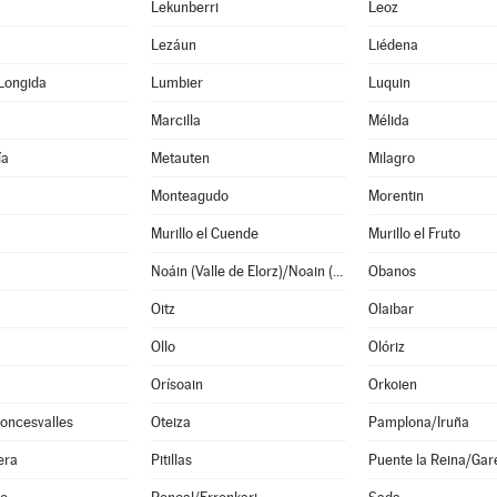
Lekunberri
Leoz
Lezáun
Liédena
Longida
Lumbier
Luquin
Marcilla
Mélida
ía
Metauten
Milagro
Monteagudo
Morentin
Murillo el Cuende
Murillo el Fruto
Noáin (Valle de Elorz)/Noain (Elortzibar)
Obanos
Oitz
Olaibar
Ollo
Olóriz
Orísoain
Orkoien
oncesvalles
Oteiza
Pamplona/Iruña
era
Pitillas
Puente la Reina/Gar