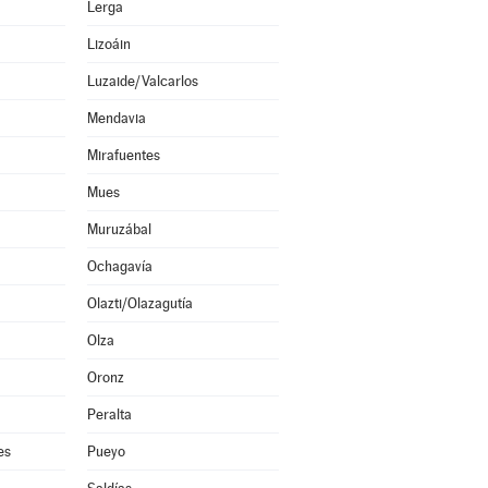
Lerga
Lizoáin
Luzaide/Valcarlos
Mendavia
Mirafuentes
Mues
Muruzábal
Ochagavía
Olazti/Olazagutía
Olza
Oronz
Peralta
es
Pueyo