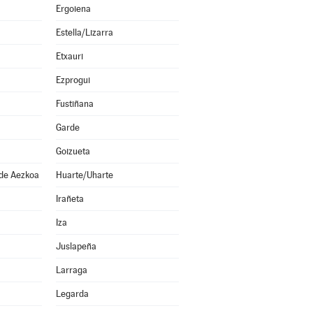
Ergoiena
Estella/Lizarra
Etxauri
Ezprogui
Fustiñana
Garde
Goizueta
 de Aezkoa
Huarte/Uharte
Irañeta
Iza
Juslapeña
Larraga
Legarda