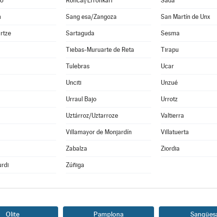
o
Roncal/Erronkari
Sada
n
Sang esa/Zangoza
San Martín de Unx
rtze
Sartaguda
Sesma
Tiebas-Muruarte de Reta
Tirapu
Tulebras
Ucar
Unciti
Unzué
Urraul Bajo
Urrotz
Uztárroz/Uztarroze
Valtierra
a
Villamayor de Monjardín
Villatuerta
Zabalza
Ziordia
rdi
Zúñiga
Olite
Pamplona
Sangües