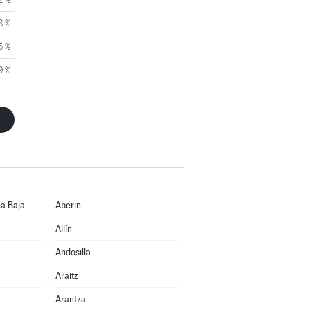
8 %
5 %
9 %
a Baja
Aberin
Allín
Andosilla
Araitz
Arantza