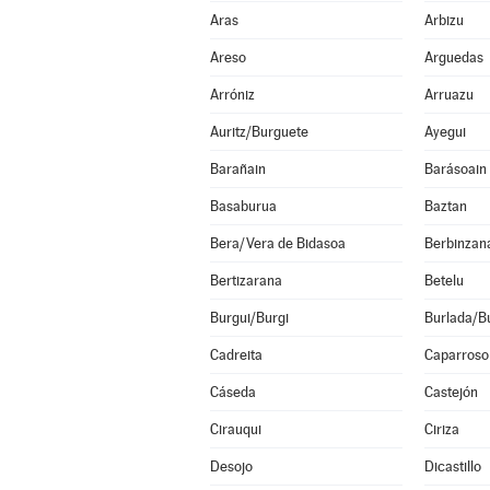
Aras
Arbizu
Areso
Arguedas
Arróniz
Arruazu
Auritz/Burguete
Ayegui
Barañain
Barásoain
Basaburua
Baztan
Bera/Vera de Bidasoa
Berbinzan
Bertizarana
Betelu
Burgui/Burgi
Burlada/Bu
Cadreita
Caparroso
Cáseda
Castejón
Cirauqui
Ciriza
Desojo
Dicastillo