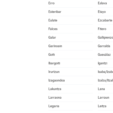
Erro
Eslava
Esteribar
Etayo
Eulate
Ezcabarte
Falces
Fitero
Galar
Gallipienz
Garínoain
Garralda
Goñi
Guesálaz
Ibargoiti
Igantzi
Irurtzun
Isaba/Izab
Izagaondoa
Izalzu/Itza
Lakuntza
Lana
Larraona
Larraun
Legaria
Leitza