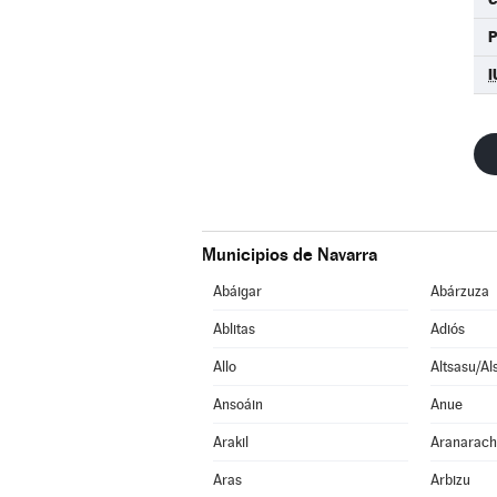
I
Municipios de Navarra
Abáigar
Abárzuza
Ablitas
Adiós
Allo
Altsasu/Al
Ansoáin
Anue
Arakil
Aranarac
Aras
Arbizu