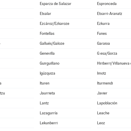
Esparza de Salazar
Espronceda
Etxalar
Etxarri-Aranatz
Ezcároz/Ezkaroze
Ezkurra
Fontellas
Funes
o
Gallués/Galoze
Garaioa
Genevilla
G esa/Gorza
Guirguillano
Hiriberri/Villanueva
Igúzquiza
Imotz
a
Ituren
Iturmendi
ltzu
Jaurrieta
Javier
Lantz
Lapoblación
Lazagurría
Leache
Lekunberri
Leoz