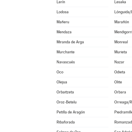
Lerín
Lesaka
Lodosa
Lónguida/
Mañeru
Marañón
Mendaza
Mendigorr
Miranda de Arga
Monreal
Murchante
Murieta
Navascués
Nazar
Oco
Odieta
Olejua
Olite
Orbaitzeta
Orbara
Oroz-Betelu
Orreaga/R
Petilla de Aragón
Piedramill
Ribaforada
Romanzad