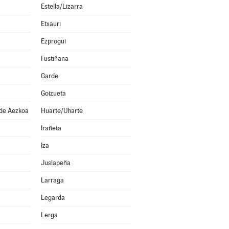
Estella/Lizarra
Etxauri
Ezprogui
Fustiñana
Garde
Goizueta
 de Aezkoa
Huarte/Uharte
Irañeta
Iza
Juslapeña
Larraga
Legarda
Lerga