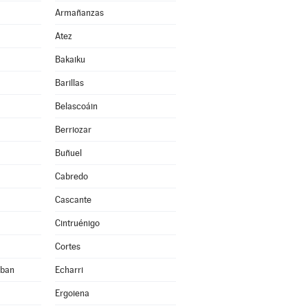
Armañanzas
Atez
Bakaiku
Barillas
Belascoáin
Berriozar
Buñuel
Cabredo
Cascante
Cintruénigo
Cortes
eban
Echarri
Ergoiena