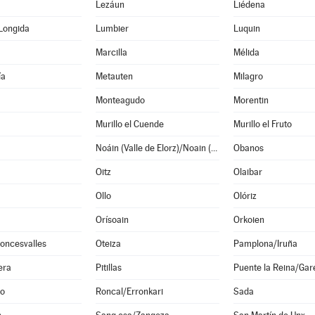
Lezáun
Liédena
Longida
Lumbier
Luquin
Marcilla
Mélida
ía
Metauten
Milagro
Monteagudo
Morentin
Murillo el Cuende
Murillo el Fruto
Noáin (Valle de Elorz)/Noain (Elortzibar)
Obanos
Oitz
Olaibar
Ollo
Olóriz
Orísoain
Orkoien
oncesvalles
Oteiza
Pamplona/Iruña
era
Pitillas
Puente la Reina/Gar
o
Roncal/Erronkari
Sada