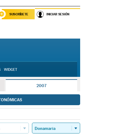
SUSCRÍBETE
INICIAR SESIÓN
S
WIDGET
2007
TONÓMICAS