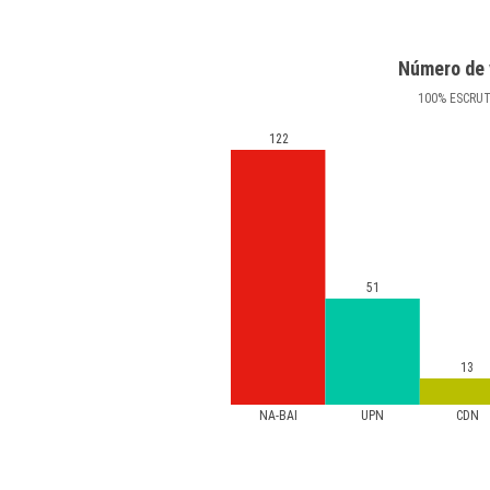
Número de 
100
%
ESCRU
122
51
13
NA-BAI
UPN
CDN