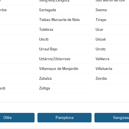
n
Sang esa/Zangoza
San Martín de Unx
rtze
Sartaguda
Sesma
Tiebas-Muruarte de Reta
Tirapu
Tulebras
Ucar
Unciti
Unzué
Urraul Bajo
Urrotz
Uztárroz/Uztarroze
Valtierra
a
Villamayor de Monjardín
Villatuerta
Zabalza
Ziordia
rdi
Zúñiga
Olite
Pamplona
Sangües