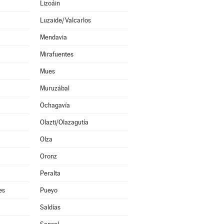
Lizoáin
Luzaide/Valcarlos
Mendavia
Mirafuentes
Mues
Muruzábal
Ochagavía
Olazti/Olazagutía
Olza
Oronz
Peralta
es
Pueyo
Saldías