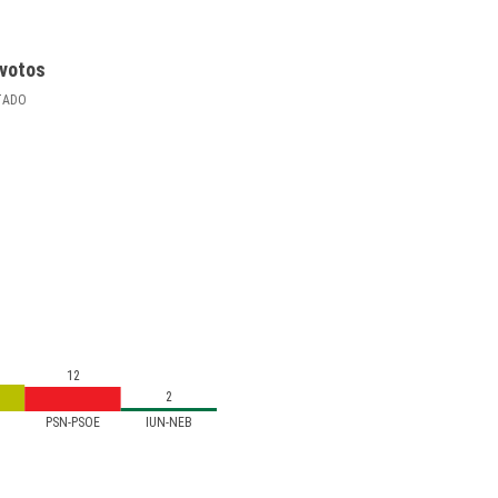
votos
TADO
12
2
PSN-PSOE
IUN-NEB