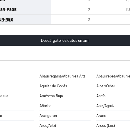
PSN-PSOE
12
5,
UN-NEB
2
Descárgate los datos en xml
Abaurregaina/Abaurrea Alta
Abaurrepea/Abaurre
Aguilar de Codés
Aibar/Oibar
sasua
Améscoa Baja
Ancín
Añorbe
Aoiz/Agoitz
he
Aranguren
Arano
Arce/Artzi
Arcos (Los)