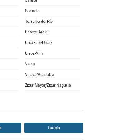
Sansol
Sorlada
Torralba del Río
Uharte-Arakil
Urdazubi/Urdax
Urroz-Villa
Viana
Villava/Atarrabia
Zizur Mayor/Zizur Nagusia
a
Tudela