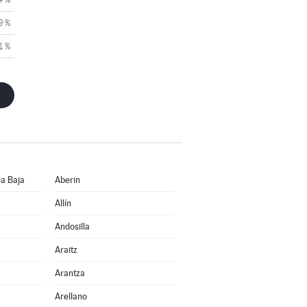
9 %
1 %
a Baja
Aberin
Allín
Andosilla
Araitz
Arantza
Arellano