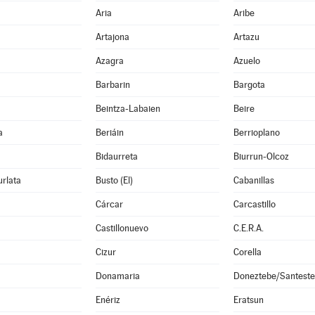
Aria
Aribe
Artajona
Artazu
Azagra
Azuelo
Barbarin
Bargota
Beintza-Labaien
Beire
a
Beriáin
Berrioplano
Bidaurreta
Biurrun-Olcoz
rlata
Busto (El)
Cabanillas
Cárcar
Carcastillo
Castillonuevo
C.E.R.A.
Cizur
Corella
Donamaria
Doneztebe/Santest
Enériz
Eratsun