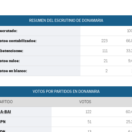
RESUMEN DEL ESCRUTINIO DE DONAMARIA
scrutado:
10
otos contabilizados:
223
66,
bstenciones:
111
33,
otos nulos:
21
9,
otos en blanco:
2
VOTOS POR PARTIDOS EN DONAMARIA
ARTIDO
VOTOS
A-BAI
122
60,
UPN
51
25,
CDN
13
6,