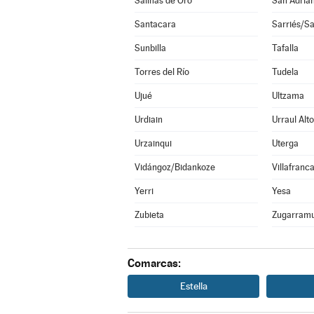
Salinas de Oro
San Adriá
Santacara
Sarriés/Sa
Sunbilla
Tafalla
Torres del Río
Tudela
Ujué
Ultzama
Urdiain
Urraul Alto
Urzainqui
Uterga
Vidángoz/Bidankoze
Villafranc
Yerri
Yesa
Zubieta
Zugarramu
Comarcas:
Estella