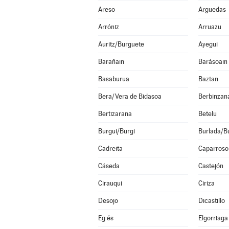
Areso
Arguedas
Arróniz
Arruazu
Auritz/Burguete
Ayegui
Barañain
Barásoain
Basaburua
Baztan
Bera/Vera de Bidasoa
Berbinzan
Bertizarana
Betelu
Burgui/Burgi
Burlada/Bu
Cadreita
Caparroso
Cáseda
Castejón
Cirauqui
Ciriza
Desojo
Dicastillo
Eg és
Elgorriaga