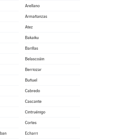
Arellano
Armañanzas
Atez
Bakaiku
Barillas
Belascoáin
Berriozar
Buñuel
Cabredo
Cascante
Cintruénigo
Cortes
eban
Echarri