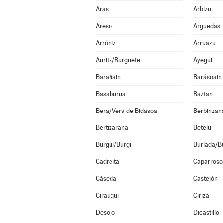
Aras
Arbizu
Areso
Arguedas
Arróniz
Arruazu
Auritz/Burguete
Ayegui
Barañain
Barásoain
Basaburua
Baztan
Bera/Vera de Bidasoa
Berbinzan
Bertizarana
Betelu
Burgui/Burgi
Burlada/Bu
Cadreita
Caparroso
Cáseda
Castejón
Cirauqui
Ciriza
Desojo
Dicastillo