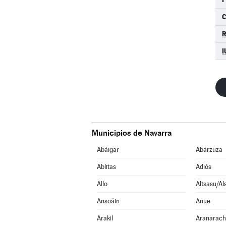
I
Municipios de Navarra
Abáigar
Abárzuza
Ablitas
Adiós
Allo
Altsasu/Al
Ansoáin
Anue
Arakil
Aranarac