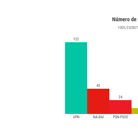
Número de 
100
%
ESCRU
122
43
24
UPN
NA-BAI
PSN-PSOE