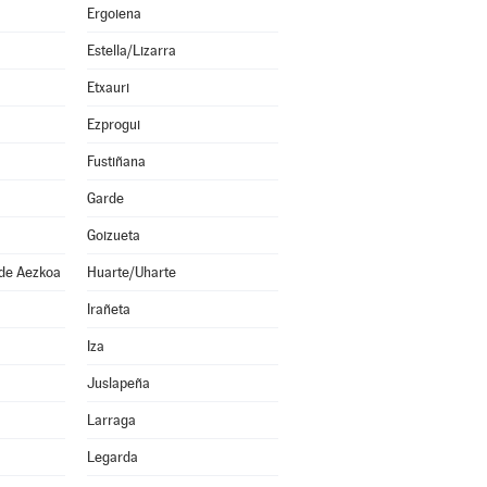
Ergoiena
Estella/Lizarra
Etxauri
Ezprogui
Fustiñana
Garde
Goizueta
 de Aezkoa
Huarte/Uharte
Irañeta
Iza
Juslapeña
Larraga
Legarda