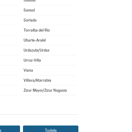
Saldías
Sansol
Sorlada
Torralba del Río
Uharte-Arakil
Urdazubi/Urdax
Urroz-Villa
Viana
Villava/Atarrabia
Zizur Mayor/Zizur Nagusia
a
Tudela