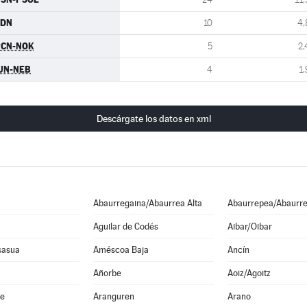
CDN
10
4,
RCN-NOK
5
2,
UN-NEB
4
1,
Descárgate los datos en xml
Abaurregaina/Abaurrea Alta
Abaurrepea/Abaurre
Aguilar de Codés
Aibar/Oibar
sasua
Améscoa Baja
Ancín
Añorbe
Aoiz/Agoitz
he
Aranguren
Arano