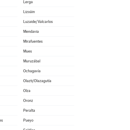
Lerga
Lizoáin
Luzaide/Valcarlos
Mendavia
Mirafuentes
Mues
Muruzábal
Ochagavía
Olazti/Olazagutía
Olza
Oronz
Peralta
es
Pueyo