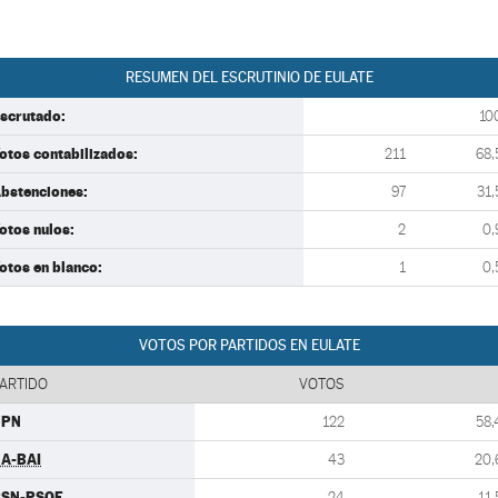
RESUMEN DEL ESCRUTINIO DE EULATE
scrutado:
10
otos contabilizados:
211
68,
bstenciones:
97
31,
otos nulos:
2
0,
otos en blanco:
1
0,
VOTOS POR PARTIDOS EN EULATE
ARTIDO
VOTOS
UPN
122
58,
A-BAI
43
20,
PSN-PSOE
24
11,