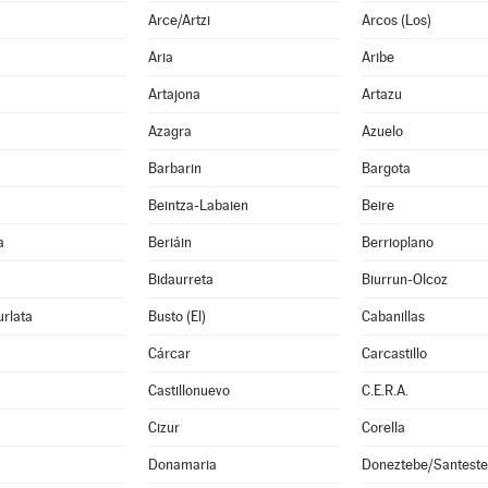
Arce/Artzi
Arcos (Los)
Aria
Aribe
Artajona
Artazu
Azagra
Azuelo
Barbarin
Bargota
Beintza-Labaien
Beire
a
Beriáin
Berrioplano
Bidaurreta
Biurrun-Olcoz
rlata
Busto (El)
Cabanillas
Cárcar
Carcastillo
Castillonuevo
C.E.R.A.
Cizur
Corella
Donamaria
Doneztebe/Santest