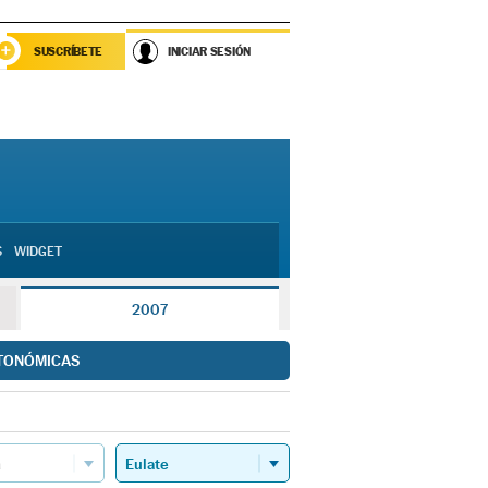
SUSCRÍBETE
INICIAR SESIÓN
S
WIDGET
2007
TONÓMICAS