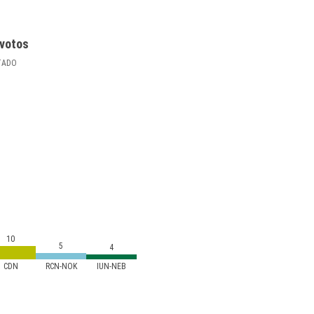
votos
TADO
10
5
4
CDN
RCN-NOK
IUN-NEB