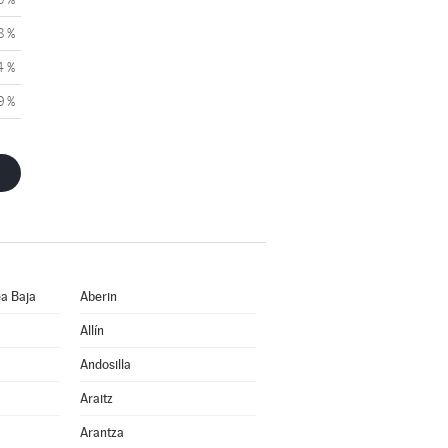
8 %
4 %
9 %
a Baja
Aberin
Allín
Andosilla
Araitz
Arantza