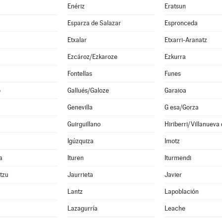
Enériz
Eratsun
Esparza de Salazar
Espronceda
Etxalar
Etxarri-Aranatz
Ezcároz/Ezkaroze
Ezkurra
Fontellas
Funes
o
Gallués/Galoze
Garaioa
Genevilla
G esa/Gorza
Guirguillano
Hiriberri/Villanueva
Igúzquiza
Imotz
a
Ituren
Iturmendi
ltzu
Jaurrieta
Javier
Lantz
Lapoblación
Lazagurría
Leache