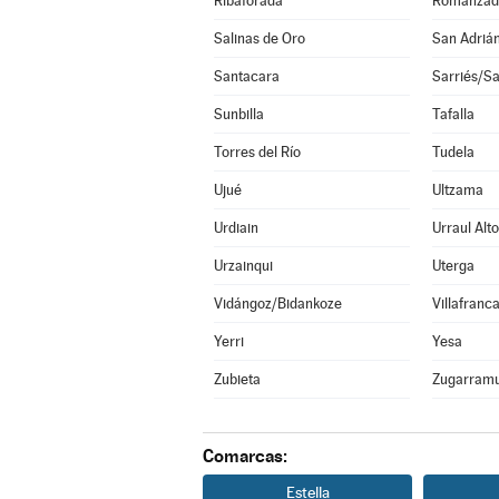
Ribaforada
Romanzad
Salinas de Oro
San Adriá
Santacara
Sarriés/Sa
Sunbilla
Tafalla
Torres del Río
Tudela
Ujué
Ultzama
Urdiain
Urraul Alto
Urzainqui
Uterga
Vidángoz/Bidankoze
Villafranc
Yerri
Yesa
Zubieta
Zugarramu
Comarcas:
Estella