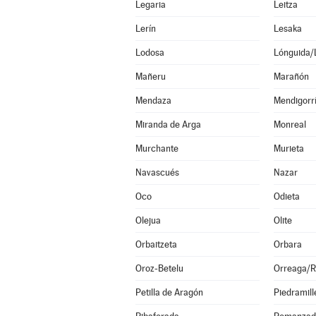
Legaria
Leitza
Lerín
Lesaka
Lodosa
Lónguida/
Mañeru
Marañón
Mendaza
Mendigorr
Miranda de Arga
Monreal
Murchante
Murieta
Navascués
Nazar
Oco
Odieta
Olejua
Olite
Orbaitzeta
Orbara
Oroz-Betelu
Orreaga/R
Petilla de Aragón
Piedramill