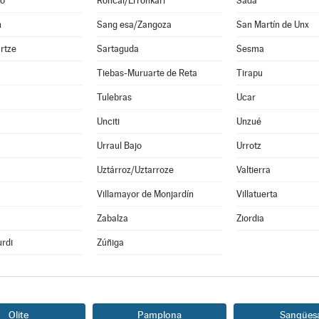
o
Roncal/Erronkari
Sada
n
Sang esa/Zangoza
San Martín de Unx
rtze
Sartaguda
Sesma
Tiebas-Muruarte de Reta
Tirapu
Tulebras
Ucar
Unciti
Unzué
Urraul Bajo
Urrotz
Uztárroz/Uztarroze
Valtierra
a
Villamayor de Monjardín
Villatuerta
Zabalza
Ziordia
rdi
Zúñiga
Olite
Pamplona
Sangües