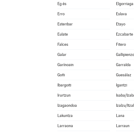
Eg és
Elgorriaga
Erro
Eslava
Esteribar
Etayo
Eulate
Ezcabarte
Falces
Fitero
Galar
Gallipienz
Garínoain
Garralda
Goñi
Guesálaz
Ibargoiti
Igantzi
Irurtzun
Isaba/Izab
Izagaondoa
Izalzu/Itza
Lakuntza
Lana
Larraona
Larraun