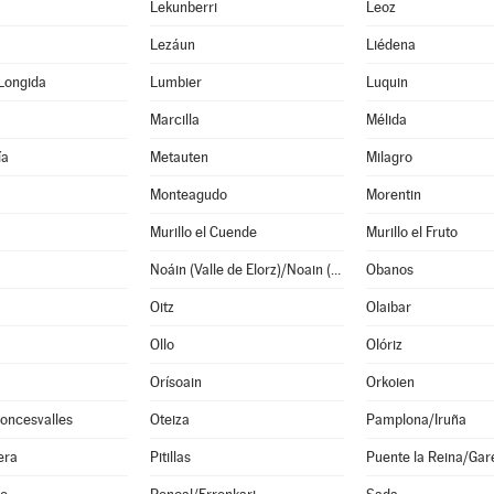
Lekunberri
Leoz
Lezáun
Liédena
Longida
Lumbier
Luquin
Marcilla
Mélida
ía
Metauten
Milagro
Monteagudo
Morentin
Murillo el Cuende
Murillo el Fruto
Noáin (Valle de Elorz)/Noain (Elortzibar)
Obanos
Oitz
Olaibar
Ollo
Olóriz
Orísoain
Orkoien
oncesvalles
Oteiza
Pamplona/Iruña
era
Pitillas
Puente la Reina/Gar