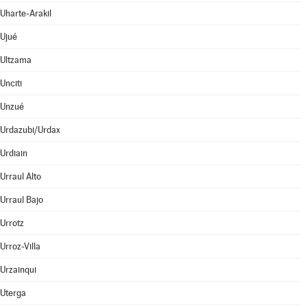
Uharte-Arakil
Ujué
Ultzama
Unciti
Unzué
Urdazubi/Urdax
Urdiain
Urraul Alto
Urraul Bajo
Urrotz
Urroz-Villa
Urzainqui
Uterga