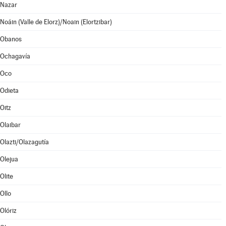
Nazar
Noáin (Valle de Elorz)/Noain (Elortzibar)
Obanos
Ochagavía
Oco
Odieta
Oitz
Olaibar
Olazti/Olazagutía
Olejua
Olite
Ollo
Olóriz