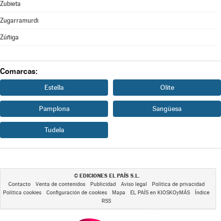
Zubieta
Zugarramurdi
Zúñiga
Comarcas:
Estella
Olite
Pamplona
Sangüesa
Tudela
EDICIONES EL PAÍS S.L.
©
Contacto
Venta de contenidos
Publicidad
Aviso legal
Política de privacidad
Política cookies
Configuración de cookies
Mapa
EL PAÍS en KIOSKOyMÁS
Índice
RSS