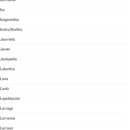
Iza
Izagaondoa
Izalzu/Itzaltzu
Jaurrieta
Javier
Juslapeña
Lakuntza
Lana
Lantz
Lapoblación
Larraga
Larraona
Larraun