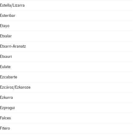
Estella/Lizarra
Esteribar
Etayo
Etxalar
Etxarri-Aranatz
Etxauri
Eulate
Ezcabarte
Ezcároz/Ezkaroze
Ezkurra
Ezprogui
Falces
Fitero