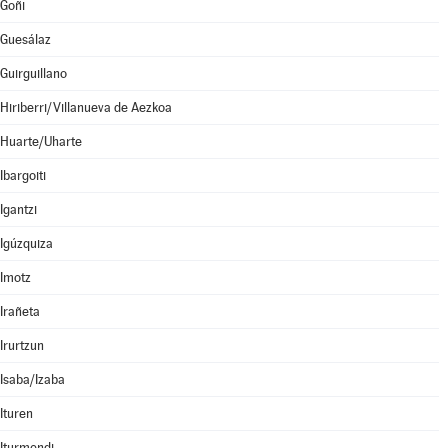
Goñi
Guesálaz
Guirguillano
Hiriberri/Villanueva de Aezkoa
Huarte/Uharte
Ibargoiti
Igantzi
Igúzquiza
Imotz
Irañeta
Irurtzun
Isaba/Izaba
Ituren
Iturmendi