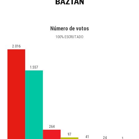
BAZTAN
Número de votos
100
%
ESCRUTADO
2.016
1.557
264
97
41
24
1