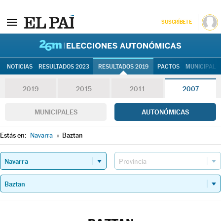
SUSCRÍBETE
26M | Elec
NOTICIAS
RESULTADOS 2023
RESULTADOS 2019
PACTOS
MUNICIPALE
2019
2015
2011
2007
MUNICIPALES
AUTONÓMICAS
Estás en:
Navarra
»
Baztan