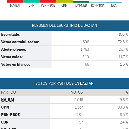
NA-BAI
UPN
PSN-PSOE
CDN
IUN-NEB
RCN-NOK
EKA
RESUMEN DEL ESCRUTINIO DE BAZTAN
Escrutado:
100 %
Votos contabilizados:
4.606
72,3 %
Abstenciones:
1.763
27,7 %
Votos nulos:
540
11,7 %
Votos en blanco:
66
1,6 %
VOTOS POR PARTIDOS EN BAZTAN
PARTIDO
VOTOS
%
NA-BAI
2.016
49,6 %
UPN
1.557
38,3 %
PSN-PSOE
264
6,5 %
CDN
97
2,4 %