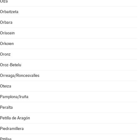
Olza
Orbaitzeta
Orbara
Orísoain
Orkoien
Oronz
Oroz-Betelu
Orreaga/Roncesvalles
Oteiza
Pamplona/Iruña
Peralta
Petilla de Aragón
Piedramillera
Pitillas