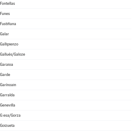
Fontellas
Funes
Fustiñana
Galar
Gallipienzo
Gallués/Galoze
Garaioa
Garde
Garínoain
Garralda
Genevilla
G esa/Gorza
Goizueta