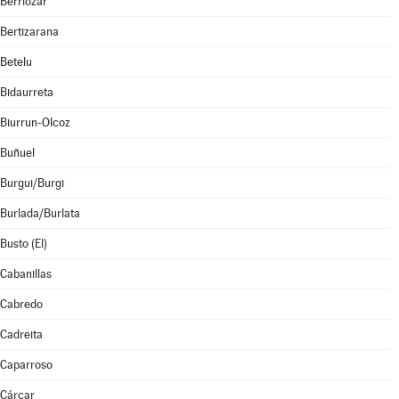
Berriozar
Bertizarana
Betelu
Bidaurreta
Biurrun-Olcoz
Buñuel
Burgui/Burgi
Burlada/Burlata
Busto (El)
Cabanillas
Cabredo
Cadreita
Caparroso
Cárcar