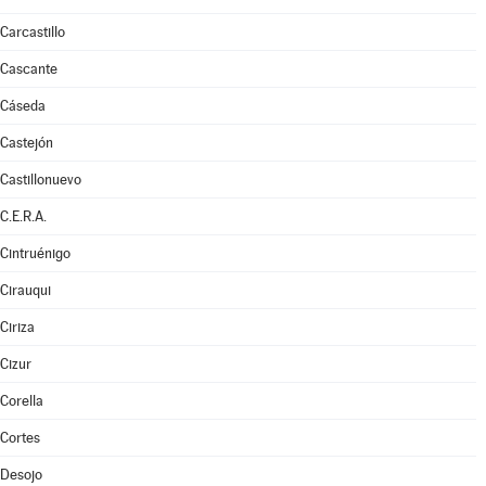
Carcastillo
Cascante
Cáseda
Castejón
Castillonuevo
C.E.R.A.
Cintruénigo
Cirauqui
Ciriza
Cizur
Corella
Cortes
Desojo