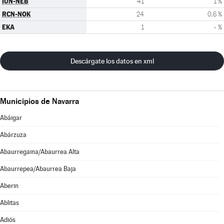
IUN-NEB
41
1 %
RCN-NOK
24
0,6 %
EKA
1
- %
Descárgate los datos en xml
Municipios de Navarra
Abáigar
Abárzuza
Abaurregaina/Abaurrea Alta
Abaurrepea/Abaurrea Baja
Aberin
Ablitas
Adiós