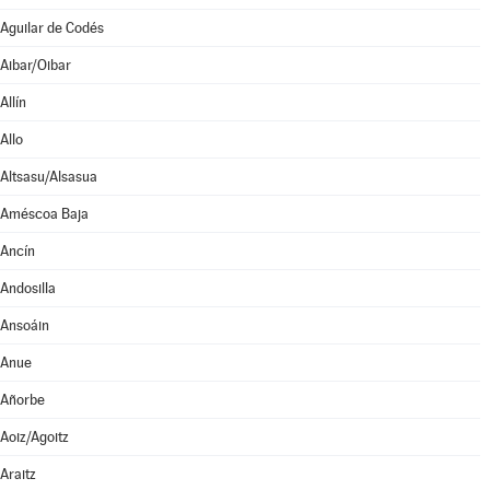
Aguilar de Codés
Aibar/Oibar
Allín
Allo
Altsasu/Alsasua
Améscoa Baja
Ancín
Andosilla
Ansoáin
Anue
Añorbe
Aoiz/Agoitz
Araitz