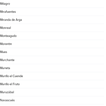
Milagro
Mirafuentes
Miranda de Arga
Monreal
Monteagudo
Morentin
Mues
Murchante
Murieta
Murillo el Cuende
Murillo el Fruto
Muruzábal
Navascués