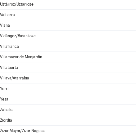
Uztárroz/Uztarroze
Valtierra
Viana
Vidángoz/Bidankoze
Villafranca
Villamayor de Monjardín
Villatuerta
Villava/Atarrabia
Yerri
Yesa
Zabalza
Ziordia
Zizur Mayor/Zizur Nagusia