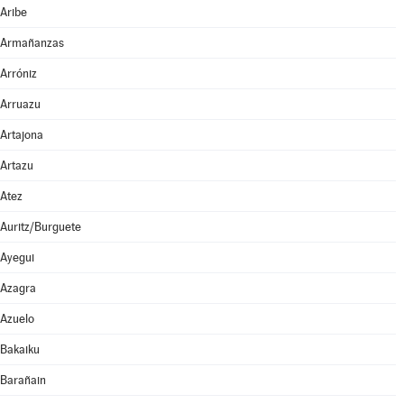
Aribe
Armañanzas
Arróniz
Arruazu
Artajona
Artazu
Atez
Auritz/Burguete
Ayegui
Azagra
Azuelo
Bakaiku
Barañain