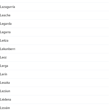
Lazagurría
Leache
Legarda
Legaria
Leitza
Lekunberri
Leoz
Lerga
Lerín
Lesaka
Lezáun
Liédena
Lizoáin