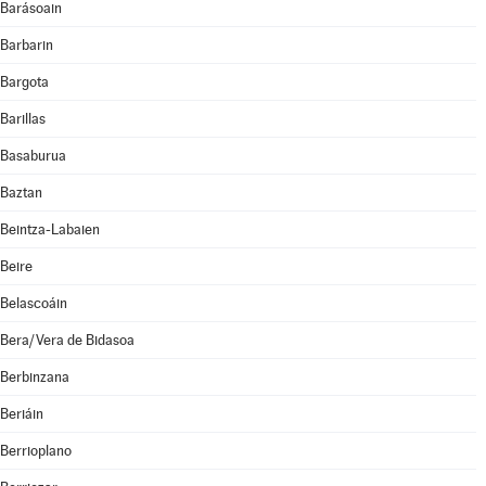
Barásoain
Barbarin
Bargota
Barillas
Basaburua
Baztan
Beintza-Labaien
Beire
Belascoáin
Bera/Vera de Bidasoa
Berbinzana
Beriáin
Berrioplano