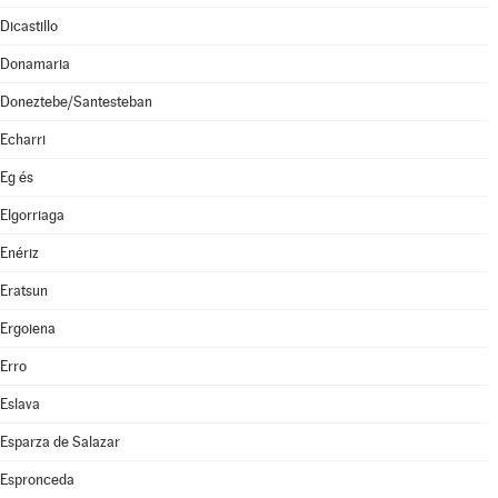
Dicastillo
Donamaria
Doneztebe/Santesteban
Echarri
Eg és
Elgorriaga
Enériz
Eratsun
Ergoiena
Erro
Eslava
Esparza de Salazar
Espronceda