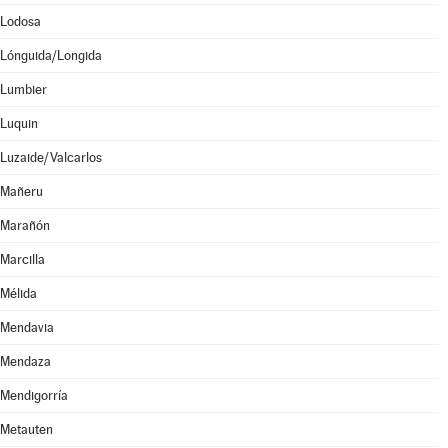
Lodosa
Lónguida/Longida
Lumbier
Luquin
Luzaide/Valcarlos
Mañeru
Marañón
Marcilla
Mélida
Mendavia
Mendaza
Mendigorría
Metauten