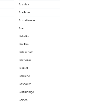
Arantza
Arellano
Armañanzas
Atez
Bakaiku
Barillas
Belascoáin
Berriozar
Buñuel
Cabredo
Cascante
Cintruénigo
Cortes