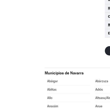
I
Municipios de Navarra
Abáigar
Abárzuza
Ablitas
Adiós
Allo
Altsasu/Al
Ansoáin
Anue