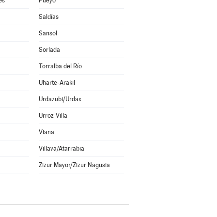
es
Pueyo
Saldías
Sansol
Sorlada
Torralba del Río
Uharte-Arakil
Urdazubi/Urdax
Urroz-Villa
Viana
Villava/Atarrabia
Zizur Mayor/Zizur Nagusia