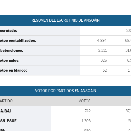
RESUMEN DEL ESCRUTINIO DE ANSOÁIN
scrutado:
10
otos contabilizados:
4.994
68,
bstenciones:
2.311
31,
otos nulos:
326
6,
otos en blanco:
52
1,
VOTOS POR PARTIDOS EN ANSOÁIN
ARTIDO
VOTOS
A-BAI
1.742
37,
PSN-PSOE
1.305
2
UPN
980
2