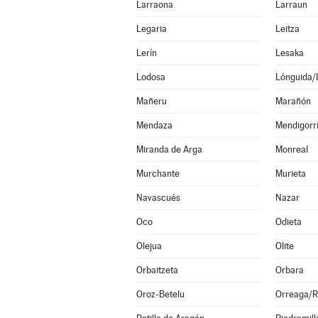
Larraona
Larraun
Legaria
Leitza
Lerín
Lesaka
Lodosa
Lónguida/
Mañeru
Marañón
Mendaza
Mendigorr
Miranda de Arga
Monreal
Murchante
Murieta
Navascués
Nazar
Oco
Odieta
Olejua
Olite
Orbaitzeta
Orbara
Oroz-Betelu
Orreaga/R