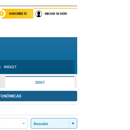
SUSCRÍBETE
INICIAR SESIÓN
S
WIDGET
2007
TONÓMICAS