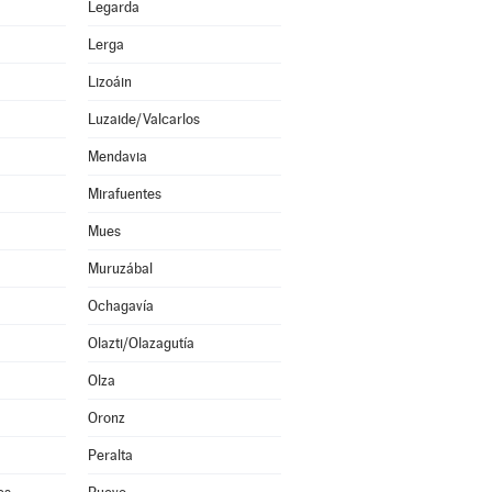
Legarda
Lerga
Lizoáin
Luzaide/Valcarlos
Mendavia
Mirafuentes
Mues
Muruzábal
Ochagavía
Olazti/Olazagutía
Olza
Oronz
Peralta