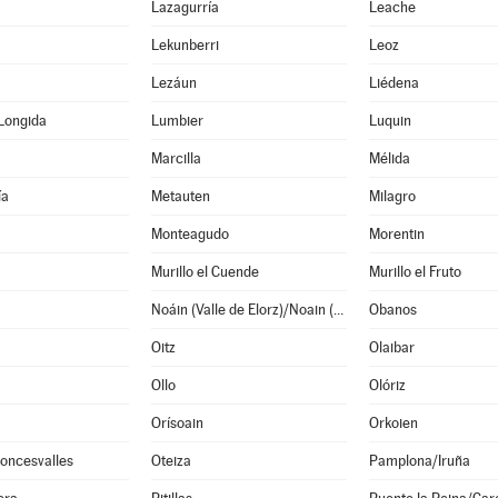
Lazagurría
Leache
Lekunberri
Leoz
Lezáun
Liédena
Longida
Lumbier
Luquin
Marcilla
Mélida
ía
Metauten
Milagro
Monteagudo
Morentin
Murillo el Cuende
Murillo el Fruto
Noáin (Valle de Elorz)/Noain (Elortzibar)
Obanos
Oitz
Olaibar
Ollo
Olóriz
Orísoain
Orkoien
oncesvalles
Oteiza
Pamplona/Iruña