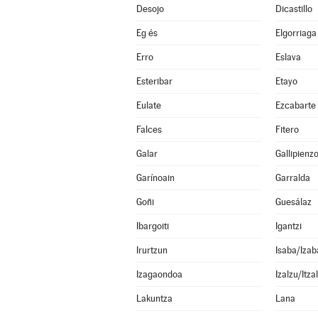
Desojo
Dicastillo
Eg és
Elgorriaga
Erro
Eslava
Esteribar
Etayo
Eulate
Ezcabarte
Falces
Fitero
Galar
Gallipienz
Garínoain
Garralda
Goñi
Guesálaz
Ibargoiti
Igantzi
Irurtzun
Isaba/Izab
Izagaondoa
Izalzu/Itza
Lakuntza
Lana