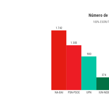
Número de 
100
%
ESCRU
1.742
1.305
980
374
NA-BAI
PSN-PSOE
UPN
IUN-NE