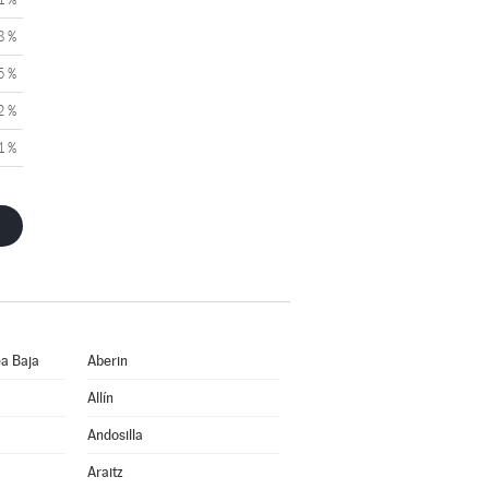
8 %
5 %
2 %
1 %
a Baja
Aberin
Allín
Andosilla
Araitz