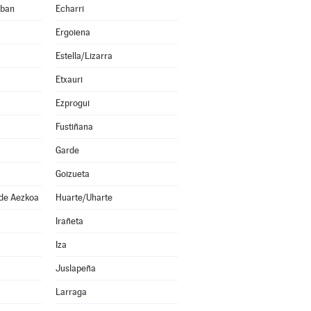
eban
Echarri
Ergoiena
Estella/Lizarra
Etxauri
Ezprogui
Fustiñana
Garde
Goizueta
 de Aezkoa
Huarte/Uharte
Irañeta
Iza
Juslapeña
Larraga