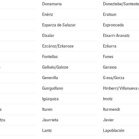
Donamaria
Doneztebe/Santest
Enériz
Eratsun
Esparza de Salazar
Espronceda
Etxalar
Etxarri-Aranatz
Ezcároz/Ezkaroze
Ezkurra
Fontellas
Funes
o
Gallués/Galoze
Garaioa
Genevilla
G esa/Gorza
Guirguillano
Hiriberri/Villanueva
Igúzquiza
Imotz
a
Ituren
Iturmendi
ltzu
Jaurrieta
Javier
Lantz
Lapoblación