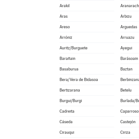
Arakil
Aranarac
Aras
Arbizu
Areso
Arguedas
Arróniz
Arruazu
Auritz/Burguete
Ayegui
Barañain
Barásoain
Basaburua
Baztan
Bera/Vera de Bidasoa
Berbinzan
Bertizarana
Betelu
Burgui/Burgi
Burlada/Bu
Cadreita
Caparroso
Cáseda
Castejón
Cirauqui
Ciriza