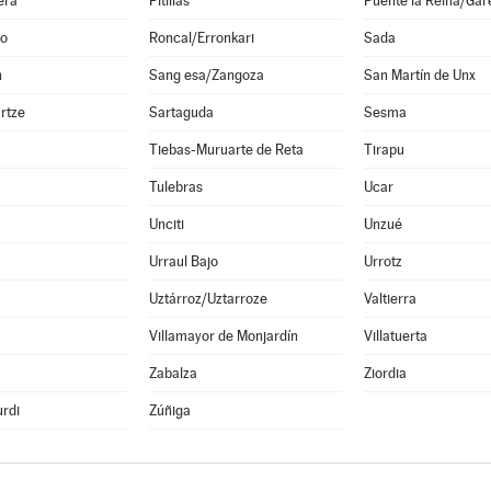
era
Pitillas
Puente la Reina/Gar
o
Roncal/Erronkari
Sada
n
Sang esa/Zangoza
San Martín de Unx
rtze
Sartaguda
Sesma
Tiebas-Muruarte de Reta
Tirapu
Tulebras
Ucar
Unciti
Unzué
Urraul Bajo
Urrotz
Uztárroz/Uztarroze
Valtierra
a
Villamayor de Monjardín
Villatuerta
Zabalza
Ziordia
rdi
Zúñiga