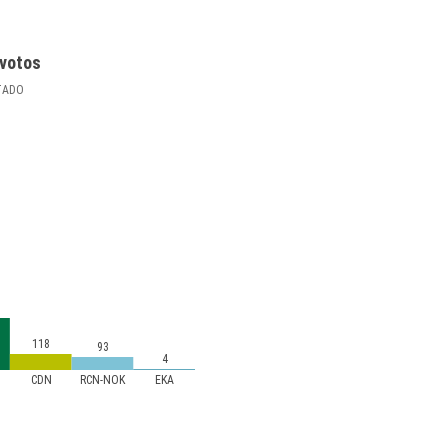
votos
TADO
118
93
4
B
CDN
RCN-NOK
EKA