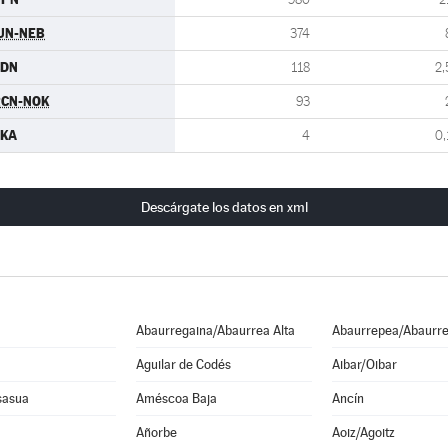
UN-NEB
374
CDN
118
2,
RCN-NOK
93
EKA
4
0,
Descárgate los datos en xml
Abaurregaina/Abaurrea Alta
Abaurrepea/Abaurre
Aguilar de Codés
Aibar/Oibar
sasua
Améscoa Baja
Ancín
Añorbe
Aoiz/Agoitz