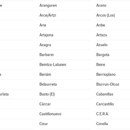
he
Aranguren
Arano
Arce/Artzi
Arcos (Los)
Aria
Aribe
Artajona
Artazu
Azagra
Azuelo
Barbarin
Bargota
Beintza-Labaien
Beire
a
Beriáin
Berrioplano
Bidaurreta
Biurrun-Olcoz
rlata
Busto (El)
Cabanillas
Cárcar
Carcastillo
Castillonuevo
C.E.R.A.
Cizur
Corella