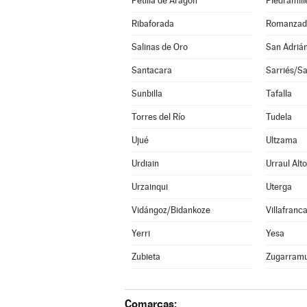
Petilla de Aragón
Piedramill
Ribaforada
Romanzad
Salinas de Oro
San Adriá
Santacara
Sarriés/Sa
Sunbilla
Tafalla
Torres del Río
Tudela
Ujué
Ultzama
Urdiain
Urraul Alto
Urzainqui
Uterga
Vidángoz/Bidankoze
Villafranc
Yerri
Yesa
Zubieta
Zugarramu
Comarcas: