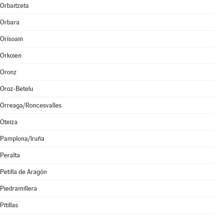
Orbaitzeta
Orbara
Orísoain
Orkoien
Oronz
Oroz-Betelu
Orreaga/Roncesvalles
Oteiza
Pamplona/Iruña
Peralta
Petilla de Aragón
Piedramillera
Pitillas