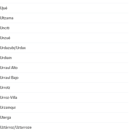
Ujué
Ultzama
Unciti
Unzué
Urdazubi/Urdax
Urdiain
Urraul Alto
Urraul Bajo
Urrotz
Urroz-Villa
Urzainqui
Uterga
Uztárroz/Uztarroze