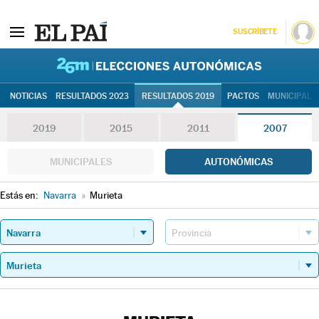
SUSCRÍBETE
26M | Elec
NOTICIAS
RESULTADOS 2023
RESULTADOS 2019
PACTOS
MUNICIPALE
2019
2015
2011
2007
MUNICIPALES
AUTONÓMICAS
Estás en:
Navarra
»
Murieta