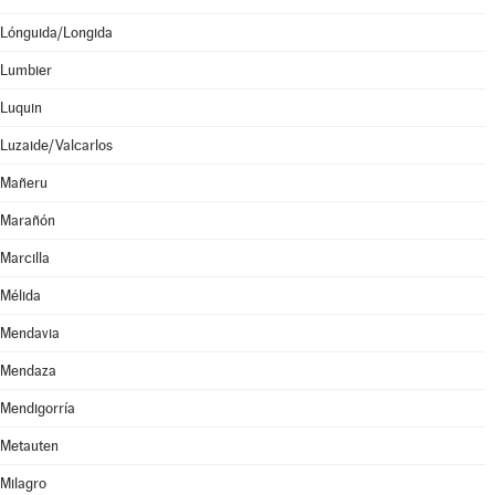
Lónguida/Longida
Lumbier
Luquin
Luzaide/Valcarlos
Mañeru
Marañón
Marcilla
Mélida
Mendavia
Mendaza
Mendigorría
Metauten
Milagro