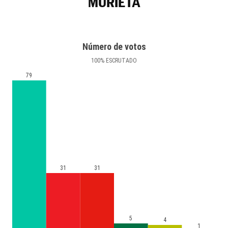
MURIETA
Número de votos
100
%
ESCRUTADO
79
31
31
5
4
1