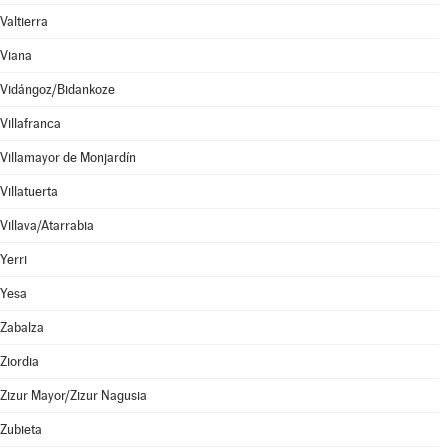
Valtierra
Viana
Vidángoz/Bidankoze
Villafranca
Villamayor de Monjardín
Villatuerta
Villava/Atarrabia
Yerri
Yesa
Zabalza
Ziordia
Zizur Mayor/Zizur Nagusia
Zubieta