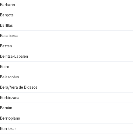
Barbarin
Bargota
Barillas
Basaburua
Baztan
Beintza-Labaien
Beire
Belascoáin
Bera/Vera de Bidasoa
Berbinzana
Beriáin
Berrioplano
Berriozar