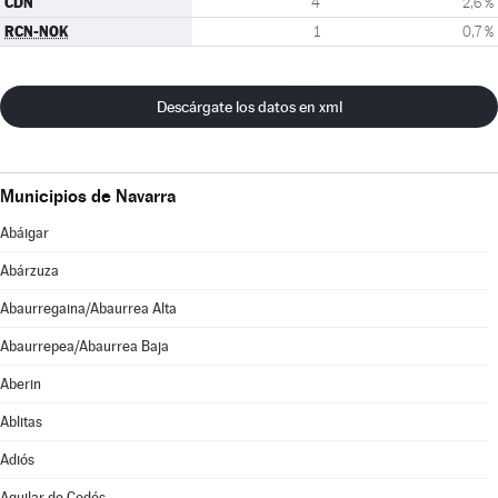
CDN
4
2,6 %
RCN-NOK
1
0,7 %
Descárgate los datos en xml
Municipios de Navarra
Abáigar
Abárzuza
Abaurregaina/Abaurrea Alta
Abaurrepea/Abaurrea Baja
Aberin
Ablitas
Adiós
Aguilar de Codés