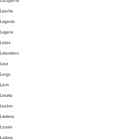
Lazagurría
Leache
Legarda
Legaria
Leitza
Lekunberri
Leoz
Lerga
Lerín
Lesaka
Lezáun
Liédena
Lizoáin
Lodosa