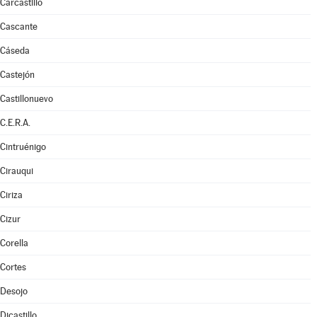
Carcastillo
Cascante
Cáseda
Castejón
Castillonuevo
C.E.R.A.
Cintruénigo
Cirauqui
Ciriza
Cizur
Corella
Cortes
Desojo
Dicastillo