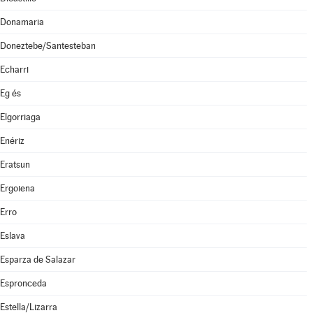
Donamaria
Doneztebe/Santesteban
Echarri
Eg és
Elgorriaga
Enériz
Eratsun
Ergoiena
Erro
Eslava
Esparza de Salazar
Espronceda
Estella/Lizarra