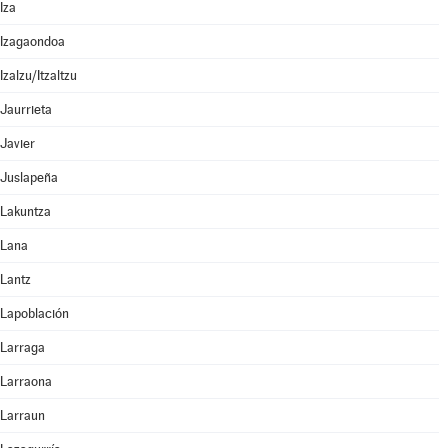
Iza
Izagaondoa
Izalzu/Itzaltzu
Jaurrieta
Javier
Juslapeña
Lakuntza
Lana
Lantz
Lapoblación
Larraga
Larraona
Larraun