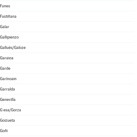
Funes
Fustiñana
Galar
Gallipienzo
Gallués/Galoze
Garaioa
Garde
Garínoain
Garralda
Genevilla
G esa/Gorza
Goizueta
Goñi