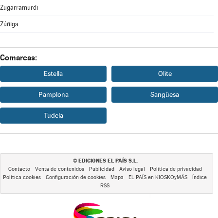
Zugarramurdi
Zúñiga
Comarcas:
Estella
Olite
Pamplona
Sangüesa
Tudela
EDICIONES EL PAÍS S.L.
©
Contacto
Venta de contenidos
Publicidad
Aviso legal
Política de privacidad
Política cookies
Configuración de cookies
Mapa
EL PAÍS en KIOSKOyMÁS
Índice
RSS