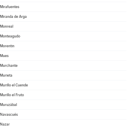
Mirafuentes
Miranda de Arga
Monreal
Monteagudo
Morentin
Mues
Murchante
Murieta
Murillo el Cuende
Murillo el Fruto
Muruzábal
Navascués
Nazar