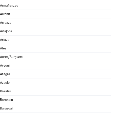
Armañanzas
Arróniz
Arruazu
Artajona
Artazu
Atez
Auritz/Burguete
Ayegui
Azagra
Azuelo
Bakaiku
Barañain
Barásoain