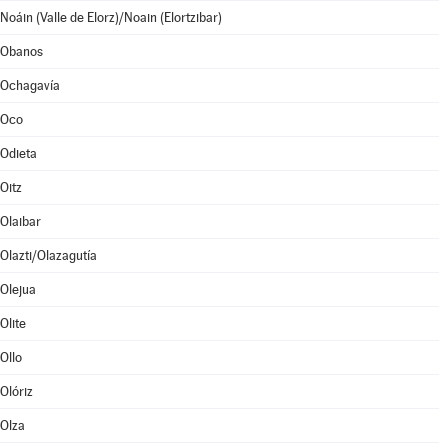
Noáin (Valle de Elorz)/Noain (Elortzibar)
Obanos
Ochagavía
Oco
Odieta
Oitz
Olaibar
Olazti/Olazagutía
Olejua
Olite
Ollo
Olóriz
Olza