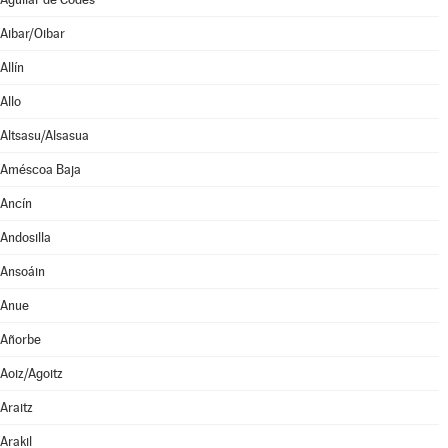
Aibar/Oibar
Allín
Allo
Altsasu/Alsasua
Améscoa Baja
Ancín
Andosilla
Ansoáin
Anue
Añorbe
Aoiz/Agoitz
Araitz
Arakil