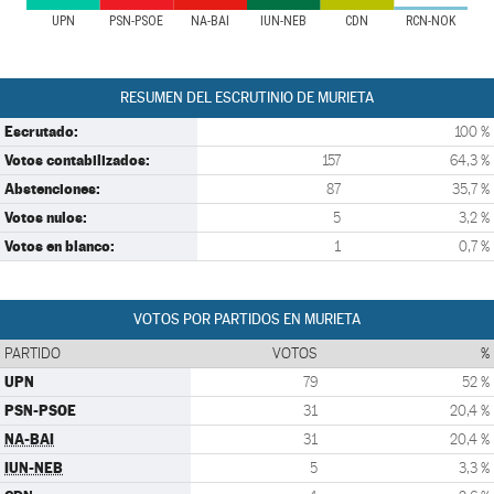
UPN
PSN-PSOE
NA-BAI
IUN-NEB
CDN
RCN-NOK
RESUMEN DEL ESCRUTINIO DE MURIETA
Escrutado:
100 %
Votos contabilizados:
157
64,3 %
Abstenciones:
87
35,7 %
Votos nulos:
5
3,2 %
Votos en blanco:
1
0,7 %
VOTOS POR PARTIDOS EN MURIETA
PARTIDO
VOTOS
%
UPN
79
52 %
PSN-PSOE
31
20,4 %
NA-BAI
31
20,4 %
IUN-NEB
5
3,3 %