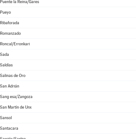
Puente la Reina/Gares
Pueyo
Ribaforada
Romanzado
Roncal/Erronkari
Sada
Saldías
Salinas de Oro
San Adrián
Sang esa/Zangoza
San Martín de Unx
Sansol
Santacara
Sarriés/Sartze