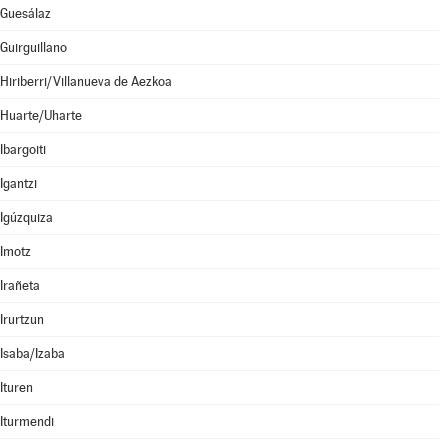
Guesálaz
Guirguillano
Hiriberri/Villanueva de Aezkoa
Huarte/Uharte
Ibargoiti
Igantzi
Igúzquiza
Imotz
Irañeta
Irurtzun
Isaba/Izaba
Ituren
Iturmendi