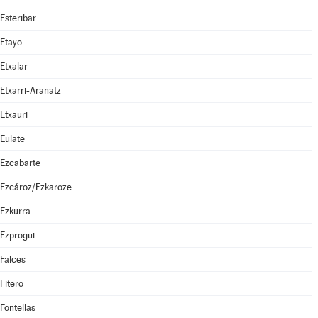
Esteribar
Etayo
Etxalar
Etxarri-Aranatz
Etxauri
Eulate
Ezcabarte
Ezcároz/Ezkaroze
Ezkurra
Ezprogui
Falces
Fitero
Fontellas