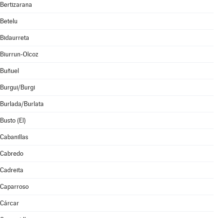
Bertizarana
Betelu
Bidaurreta
Biurrun-Olcoz
Buñuel
Burgui/Burgi
Burlada/Burlata
Busto (El)
Cabanillas
Cabredo
Cadreita
Caparroso
Cárcar