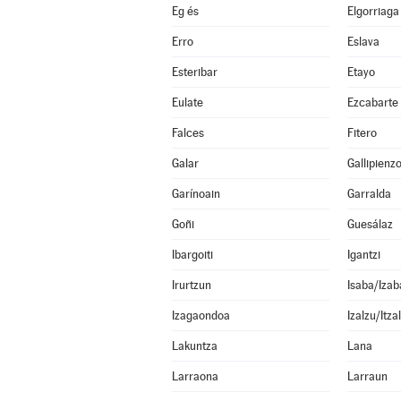
Eg és
Elgorriaga
Erro
Eslava
Esteribar
Etayo
Eulate
Ezcabarte
Falces
Fitero
Galar
Gallipienz
Garínoain
Garralda
Goñi
Guesálaz
Ibargoiti
Igantzi
Irurtzun
Isaba/Izab
Izagaondoa
Izalzu/Itza
Lakuntza
Lana
Larraona
Larraun