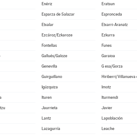
Enériz
Eratsun
Esparza de Salazar
Espronceda
Etxalar
Etxarri-Aranatz
Ezcároz/Ezkaroze
Ezkurra
Fontellas
Funes
o
Gallués/Galoze
Garaioa
Genevilla
G esa/Gorza
Guirguillano
Hiriberri/Villanueva
Igúzquiza
Imotz
a
Ituren
Iturmendi
ltzu
Jaurrieta
Javier
Lantz
Lapoblación
Lazagurría
Leache