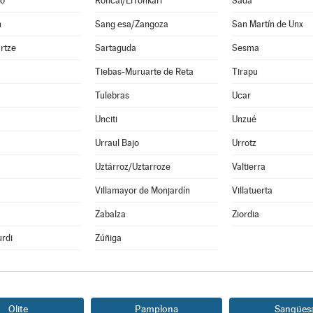
o
Roncal/Erronkari
Sada
n
Sang esa/Zangoza
San Martín de Unx
rtze
Sartaguda
Sesma
Tiebas-Muruarte de Reta
Tirapu
Tulebras
Ucar
Unciti
Unzué
Urraul Bajo
Urrotz
Uztárroz/Uztarroze
Valtierra
a
Villamayor de Monjardín
Villatuerta
Zabalza
Ziordia
rdi
Zúñiga
Olite
Pamplona
Sangües