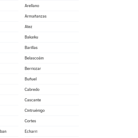
Arellano
Armañanzas
Atez
Bakaiku
Barillas
Belascoáin
Berriozar
Buñuel
Cabredo
Cascante
Cintruénigo
Cortes
eban
Echarri