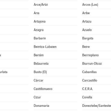
Arce/Artzi
Arcos (Los)
Aria
Aribe
Artajona
Artazu
Azagra
Azuelo
Barbarin
Bargota
Beintza-Labaien
Beire
a
Beriáin
Berrioplano
Bidaurreta
Biurrun-Olcoz
rlata
Busto (El)
Cabanillas
Cárcar
Carcastillo
Castillonuevo
C.E.R.A.
Cizur
Corella
Donamaria
Doneztebe/Santest