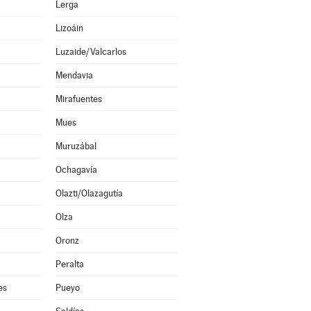
Lerga
Lizoáin
Luzaide/Valcarlos
Mendavia
Mirafuentes
Mues
Muruzábal
Ochagavía
Olazti/Olazagutía
Olza
Oronz
Peralta
es
Pueyo