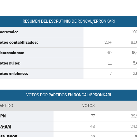
RESUMEN DEL ESCRUTINIO DE RONCAL/ERRONKARI
scrutado:
10
otos contabilizados:
204
83,
bstenciones:
40
16,
otos nulos:
11
5,
otos en blanco:
7
3,
VOTOS POR PARTIDOS EN RONCAL/ERRONKARI
ARTIDO
VOTOS
UPN
77
39,
A-BAI
48
24,
PSN-PSOE
29
1