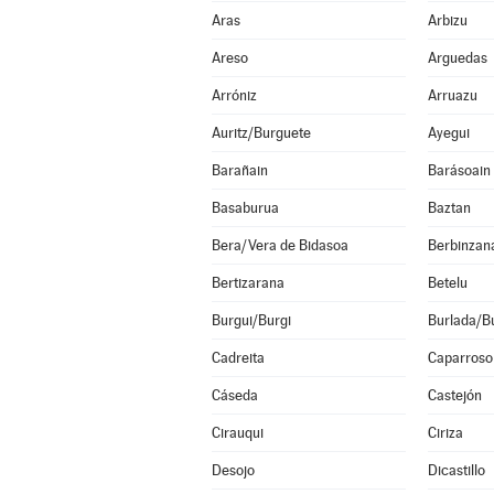
Aras
Arbizu
Areso
Arguedas
Arróniz
Arruazu
Auritz/Burguete
Ayegui
Barañain
Barásoain
Basaburua
Baztan
Bera/Vera de Bidasoa
Berbinzan
Bertizarana
Betelu
Burgui/Burgi
Burlada/Bu
Cadreita
Caparroso
Cáseda
Castejón
Cirauqui
Ciriza
Desojo
Dicastillo