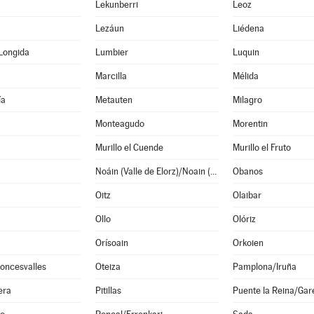
Lekunberri
Leoz
Lezáun
Liédena
Longida
Lumbier
Luquin
Marcilla
Mélida
ía
Metauten
Milagro
Monteagudo
Morentin
Murillo el Cuende
Murillo el Fruto
Noáin (Valle de Elorz)/Noain (Elortzibar)
Obanos
Oitz
Olaibar
Ollo
Olóriz
Orísoain
Orkoien
oncesvalles
Oteiza
Pamplona/Iruña
era
Pitillas
Puente la Reina/Gar