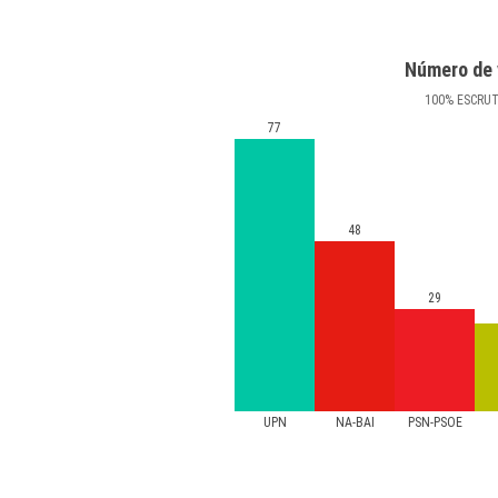
Número de 
100
%
ESCRU
77
48
29
UPN
NA-BAI
PSN-PSOE