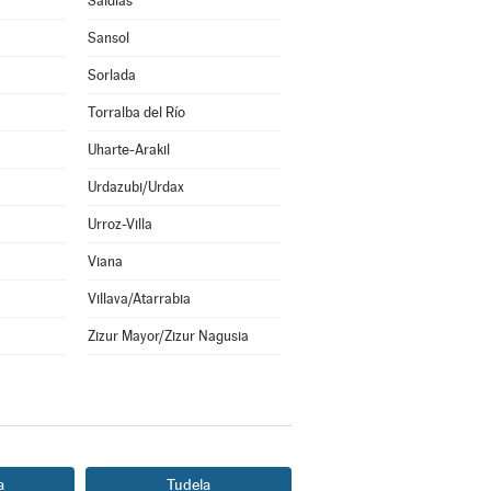
Saldías
Sansol
Sorlada
Torralba del Río
Uharte-Arakil
Urdazubi/Urdax
Urroz-Villa
Viana
Villava/Atarrabia
Zizur Mayor/Zizur Nagusia
a
Tudela