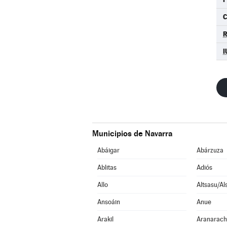
I
Municipios de Navarra
Abáigar
Abárzuza
Ablitas
Adiós
Allo
Altsasu/Al
Ansoáin
Anue
Arakil
Aranarac