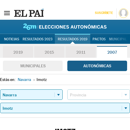
SUSCRÍBETE
26M | Elec
NOTICIAS
RESULTADOS 2023
RESULTADOS 2019
PACTOS
MUNICIPALE
2019
2015
2011
2007
MUNICIPALES
AUTONÓMICAS
Estás en:
Navarra
»
Imotz