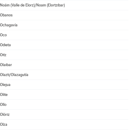
Noáin (Valle de Elorz)/Noain (Elortzibar)
Obanos
Ochagavía
Oco
Odieta
Oitz
Olaibar
Olazti/Olazagutía
Olejua
Olite
Ollo
Olóriz
Olza