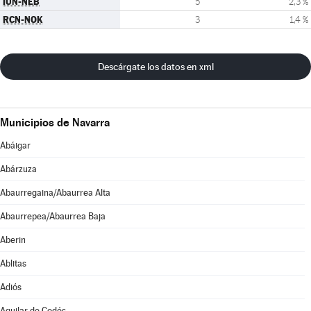
IUN-NEB
5
2,3 %
RCN-NOK
3
1,4 %
Descárgate los datos en xml
Municipios de Navarra
Abáigar
Abárzuza
Abaurregaina/Abaurrea Alta
Abaurrepea/Abaurrea Baja
Aberin
Ablitas
Adiós
Aguilar de Codés