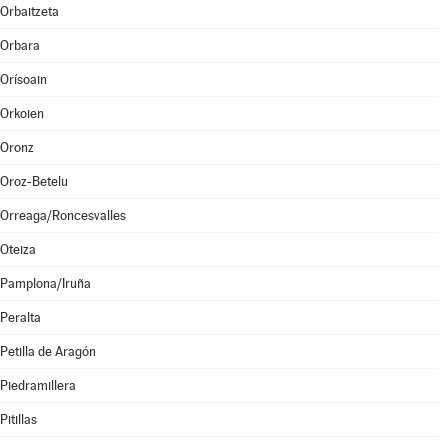
Orbaitzeta
Orbara
Orísoain
Orkoien
Oronz
Oroz-Betelu
Orreaga/Roncesvalles
Oteiza
Pamplona/Iruña
Peralta
Petilla de Aragón
Piedramillera
Pitillas