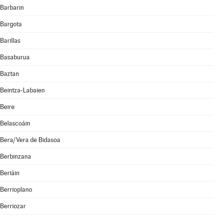
Barbarin
Bargota
Barillas
Basaburua
Baztan
Beintza-Labaien
Beire
Belascoáin
Bera/Vera de Bidasoa
Berbinzana
Beriáin
Berrioplano
Berriozar