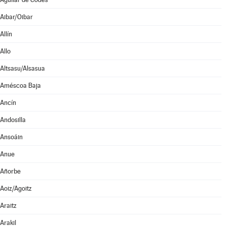
Aibar/Oibar
Allín
Allo
Altsasu/Alsasua
Améscoa Baja
Ancín
Andosilla
Ansoáin
Anue
Añorbe
Aoiz/Agoitz
Araitz
Arakil