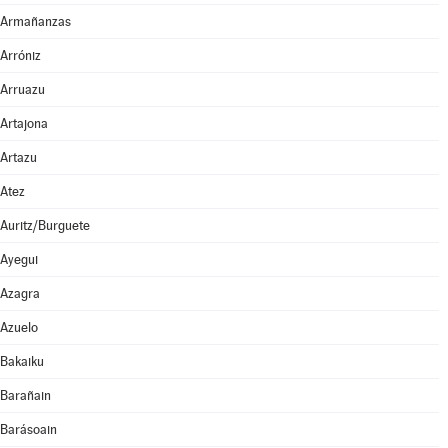
Armañanzas
Arróniz
Arruazu
Artajona
Artazu
Atez
Auritz/Burguete
Ayegui
Azagra
Azuelo
Bakaiku
Barañain
Barásoain