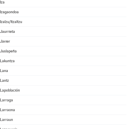
Iza
Izagaondoa
Izalzu/Itzaltzu
Jaurrieta
Javier
Juslapeña
Lakuntza
Lana
Lantz
Lapoblación
Larraga
Larraona
Larraun