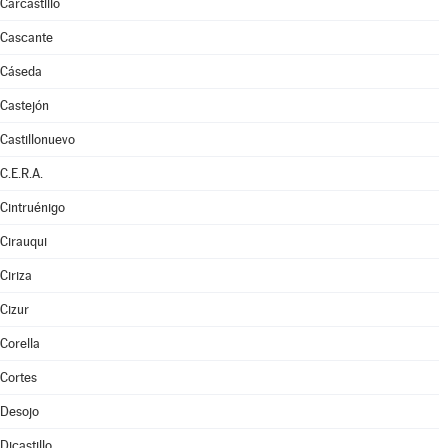
Carcastillo
Cascante
Cáseda
Castejón
Castillonuevo
C.E.R.A.
Cintruénigo
Cirauqui
Ciriza
Cizur
Corella
Cortes
Desojo
Dicastillo