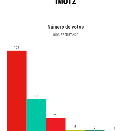
IMOTZ
Número de votos
100
%
ESCRUTADO
122
51
23
6
5
3