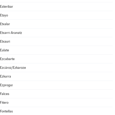
Esteribar
Etayo
Etxalar
Etxarri-Aranatz
Etxauri
Eulate
Ezcabarte
Ezcároz/Ezkaroze
Ezkurra
Ezprogui
Falces
Fitero
Fontellas