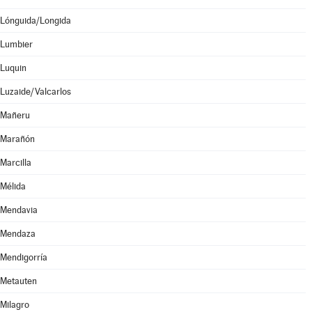
Lónguida/Longida
Lumbier
Luquin
Luzaide/Valcarlos
Mañeru
Marañón
Marcilla
Mélida
Mendavia
Mendaza
Mendigorría
Metauten
Milagro