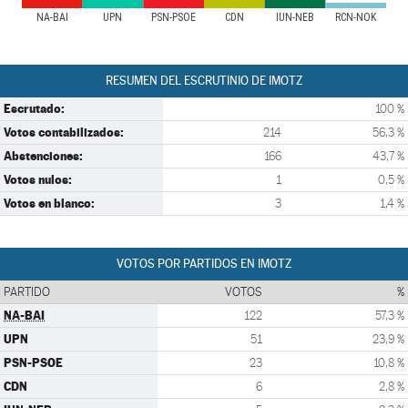
NA-BAI
UPN
PSN-PSOE
CDN
IUN-NEB
RCN-NOK
RESUMEN DEL ESCRUTINIO DE IMOTZ
Escrutado:
100 %
Votos contabilizados:
214
56,3 %
Abstenciones:
166
43,7 %
Votos nulos:
1
0,5 %
Votos en blanco:
3
1,4 %
VOTOS POR PARTIDOS EN IMOTZ
PARTIDO
VOTOS
%
NA-BAI
122
57,3 %
UPN
51
23,9 %
PSN-PSOE
23
10,8 %
CDN
6
2,8 %