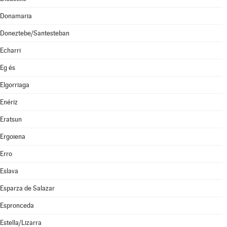
Donamaria
Doneztebe/Santesteban
Echarri
Eg és
Elgorriaga
Enériz
Eratsun
Ergoiena
Erro
Eslava
Esparza de Salazar
Espronceda
Estella/Lizarra