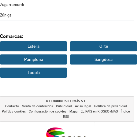
Zugarramurdi
Zúñiga
Comarcas:
Estella
Olite
Pamplona
Sangüesa
Tudela
EDICIONES EL PAÍS S.L.
©
Contacto
Venta de contenidos
Publicidad
Aviso legal
Política de privacidad
Política cookies
Configuración de cookies
Mapa
EL PAÍS en KIOSKOyMÁS
Índice
RSS