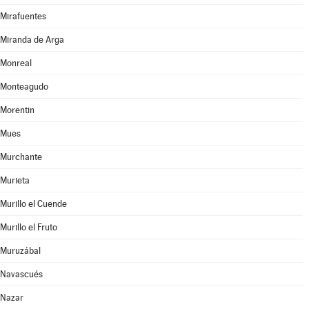
Mirafuentes
Miranda de Arga
Monreal
Monteagudo
Morentin
Mues
Murchante
Murieta
Murillo el Cuende
Murillo el Fruto
Muruzábal
Navascués
Nazar