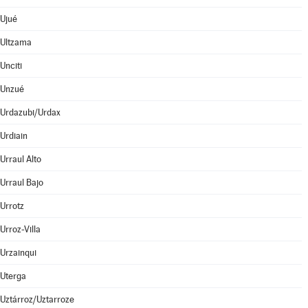
Ujué
Ultzama
Unciti
Unzué
Urdazubi/Urdax
Urdiain
Urraul Alto
Urraul Bajo
Urrotz
Urroz-Villa
Urzainqui
Uterga
Uztárroz/Uztarroze