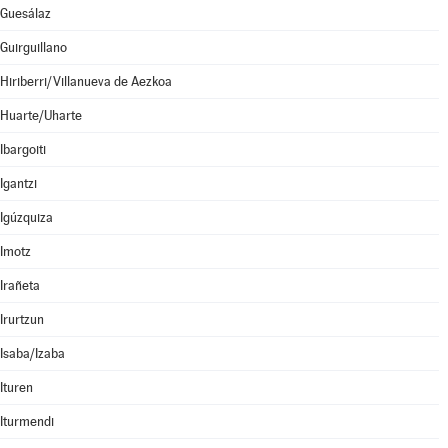
Guesálaz
Guirguillano
Hiriberri/Villanueva de Aezkoa
Huarte/Uharte
Ibargoiti
Igantzi
Igúzquiza
Imotz
Irañeta
Irurtzun
Isaba/Izaba
Ituren
Iturmendi