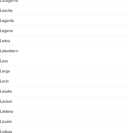
Lazagurría
Leache
Legarda
Legaria
Leitza
Lekunberri
Leoz
Lerga
Lerín
Lesaka
Lezáun
Liédena
Lizoáin
Lodosa