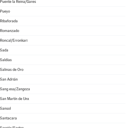
Puente la Reina/Gares
Pueyo
Ribaforada
Romanzado
Roncal/Erronkari
Sada
Saldías
Salinas de Oro
San Adrián
Sang esa/Zangoza
San Martín de Unx
Sansol
Santacara
Sarriés/Sartze