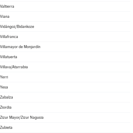
Valtierra
Viana
Vidángoz/Bidankoze
Villafranca
Villamayor de Monjardín
Villatuerta
Villava/Atarrabia
Yerri
Yesa
Zabalza
Ziordia
Zizur Mayor/Zizur Nagusia
Zubieta