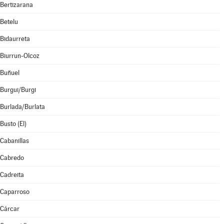
Bertizarana
Betelu
Bidaurreta
Biurrun-Olcoz
Buñuel
Burgui/Burgi
Burlada/Burlata
Busto (El)
Cabanillas
Cabredo
Cadreita
Caparroso
Cárcar