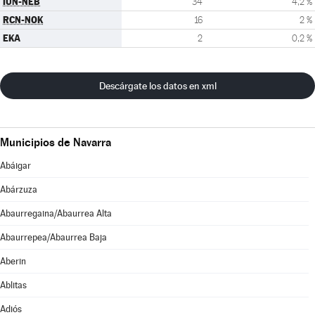
IUN-NEB
34
4,2 %
RCN-NOK
16
2 %
EKA
2
0,2 %
Descárgate los datos en xml
Municipios de Navarra
Abáigar
Abárzuza
Abaurregaina/Abaurrea Alta
Abaurrepea/Abaurrea Baja
Aberin
Ablitas
Adiós