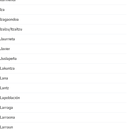
Iza
Izagaondoa
Izalzu/Itzaltzu
Jaurrieta
Javier
Juslapeña
Lakuntza
Lana
Lantz
Lapoblación
Larraga
Larraona
Larraun