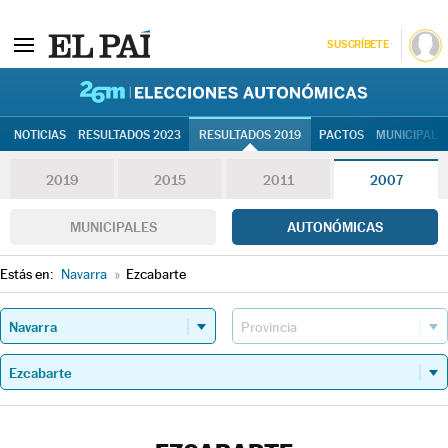
SUSCRÍBETE
26M | Elec
NOTICIAS
RESULTADOS 2023
RESULTADOS 2019
PACTOS
MUNICIPALE
2019
2015
2011
2007
MUNICIPALES
AUTONÓMICAS
Estás en:
Navarra
»
Ezcabarte