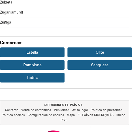
Zubieta
Zugarramurdi
Zúñiga
Comarcas:
Estella
Olite
Pamplona
Sangüesa
Tudela
EDICIONES EL PAÍS S.L.
©
Contacto
Venta de contenidos
Publicidad
Aviso legal
Política de privacidad
Política cookies
Configuración de cookies
Mapa
EL PAÍS en KIOSKOyMÁS
Índice
RSS