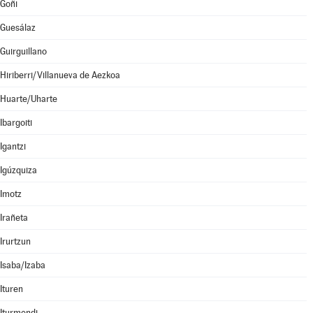
Goñi
Guesálaz
Guirguillano
Hiriberri/Villanueva de Aezkoa
Huarte/Uharte
Ibargoiti
Igantzi
Igúzquiza
Imotz
Irañeta
Irurtzun
Isaba/Izaba
Ituren
Iturmendi