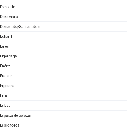
Dicastillo
Donamaria
Doneztebe/Santesteban
Echarri
Eg és
Elgorriaga
Enériz
Eratsun
Ergoiena
Erro
Eslava
Esparza de Salazar
Espronceda