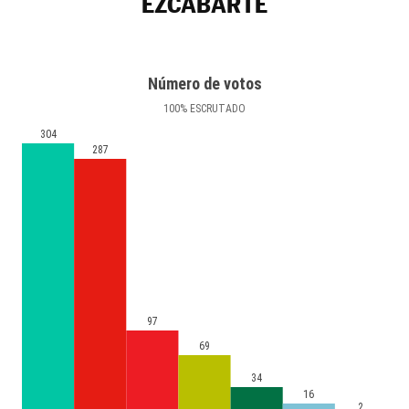
EZCABARTE
Número de votos
100
%
ESCRUTADO
304
287
97
69
34
16
2