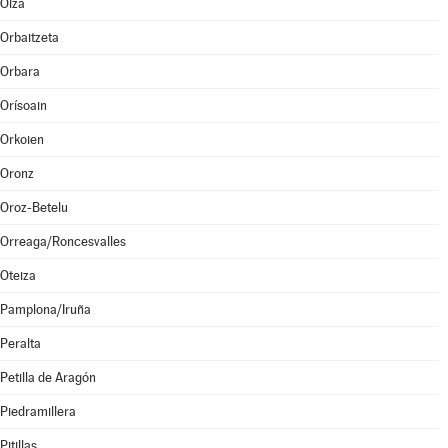
Olza
Orbaitzeta
Orbara
Orísoain
Orkoien
Oronz
Oroz-Betelu
Orreaga/Roncesvalles
Oteiza
Pamplona/Iruña
Peralta
Petilla de Aragón
Piedramillera
Pitillas