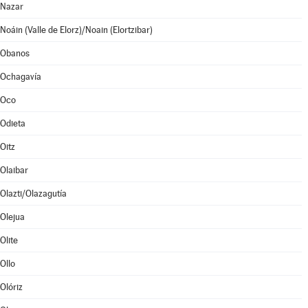
Nazar
Noáin (Valle de Elorz)/Noain (Elortzibar)
Obanos
Ochagavía
Oco
Odieta
Oitz
Olaibar
Olazti/Olazagutía
Olejua
Olite
Ollo
Olóriz