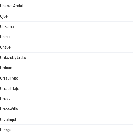
Uharte-Arakil
Ujué
Ultzama
Unciti
Unzué
Urdazubi/Urdax
Urdiain
Urraul Alto
Urraul Bajo
Urrotz
Urroz-Villa
Urzainqui
Uterga