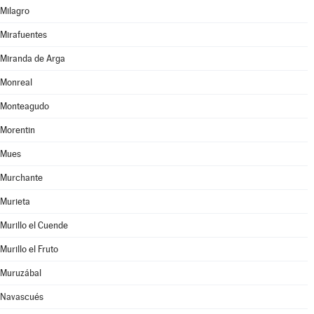
Milagro
Mirafuentes
Miranda de Arga
Monreal
Monteagudo
Morentin
Mues
Murchante
Murieta
Murillo el Cuende
Murillo el Fruto
Muruzábal
Navascués