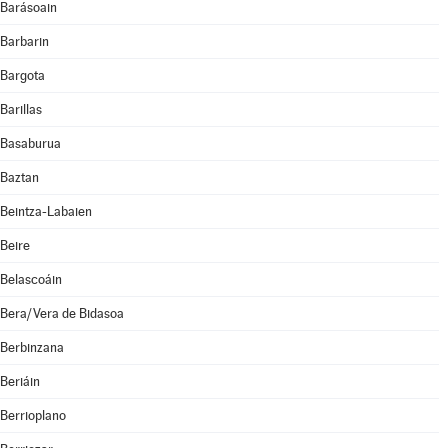
Barásoain
Barbarin
Bargota
Barillas
Basaburua
Baztan
Beintza-Labaien
Beire
Belascoáin
Bera/Vera de Bidasoa
Berbinzana
Beriáin
Berrioplano