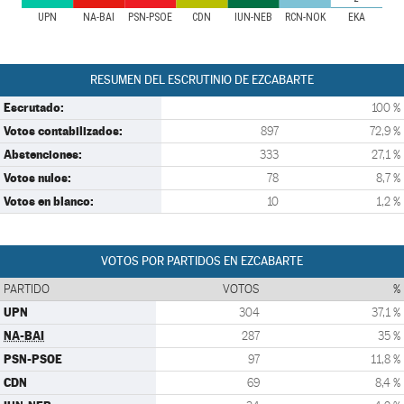
UPN
NA-BAI
PSN-PSOE
CDN
IUN-NEB
RCN-NOK
EKA
RESUMEN DEL ESCRUTINIO DE EZCABARTE
Escrutado:
100 %
Votos contabilizados:
897
72,9 %
Abstenciones:
333
27,1 %
Votos nulos:
78
8,7 %
Votos en blanco:
10
1,2 %
VOTOS POR PARTIDOS EN EZCABARTE
PARTIDO
VOTOS
%
UPN
304
37,1 %
NA-BAI
287
35 %
PSN-PSOE
97
11,8 %
CDN
69
8,4 %