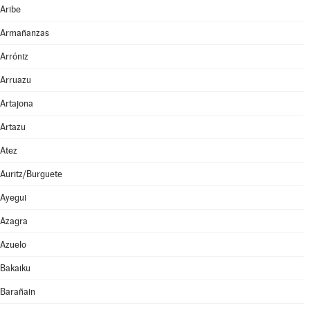
Aribe
Armañanzas
Arróniz
Arruazu
Artajona
Artazu
Atez
Auritz/Burguete
Ayegui
Azagra
Azuelo
Bakaiku
Barañain