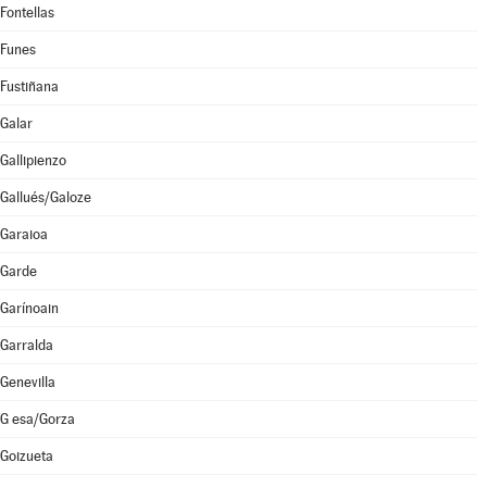
Fontellas
Funes
Fustiñana
Galar
Gallipienzo
Gallués/Galoze
Garaioa
Garde
Garínoain
Garralda
Genevilla
G esa/Gorza
Goizueta