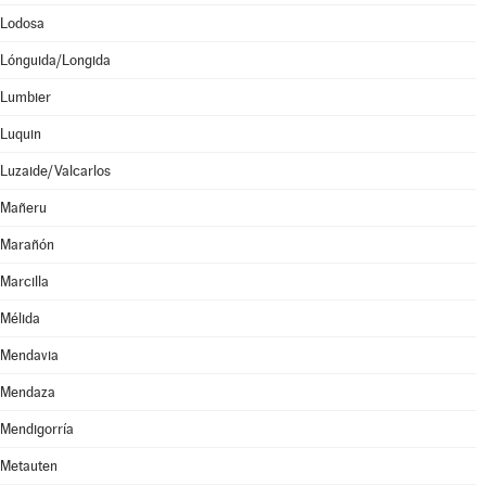
Lodosa
Lónguida/Longida
Lumbier
Luquin
Luzaide/Valcarlos
Mañeru
Marañón
Marcilla
Mélida
Mendavia
Mendaza
Mendigorría
Metauten