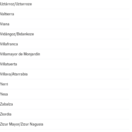
Uztárroz/Uztarroze
Valtierra
Viana
Vidángoz/Bidankoze
Villafranca
Villamayor de Monjardín
Villatuerta
Villava/Atarrabia
Yerri
Yesa
Zabalza
Ziordia
Zizur Mayor/Zizur Nagusia