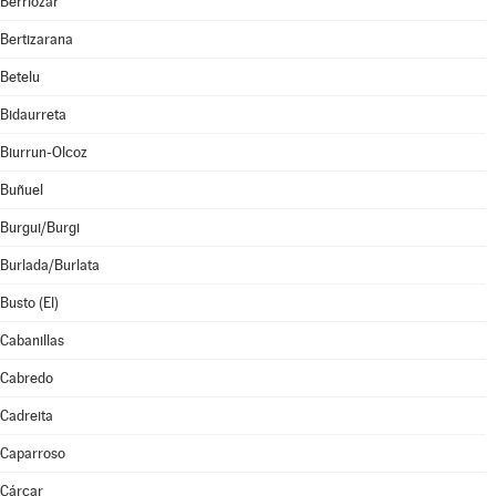
Berriozar
Bertizarana
Betelu
Bidaurreta
Biurrun-Olcoz
Buñuel
Burgui/Burgi
Burlada/Burlata
Busto (El)
Cabanillas
Cabredo
Cadreita
Caparroso
Cárcar