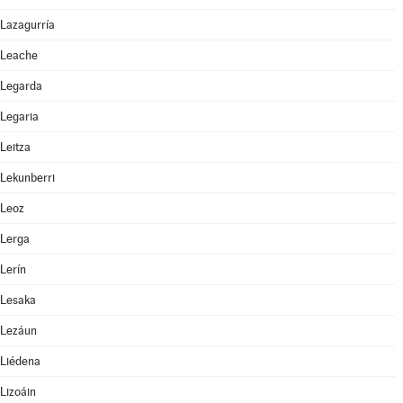
Lazagurría
Leache
Legarda
Legaria
Leitza
Lekunberri
Leoz
Lerga
Lerín
Lesaka
Lezáun
Liédena
Lizoáin