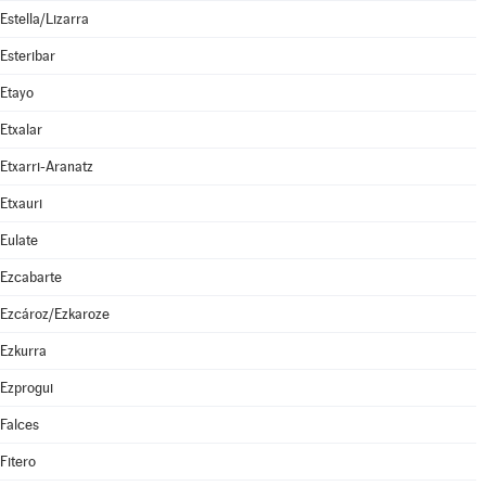
Estella/Lizarra
Esteribar
Etayo
Etxalar
Etxarri-Aranatz
Etxauri
Eulate
Ezcabarte
Ezcároz/Ezkaroze
Ezkurra
Ezprogui
Falces
Fitero