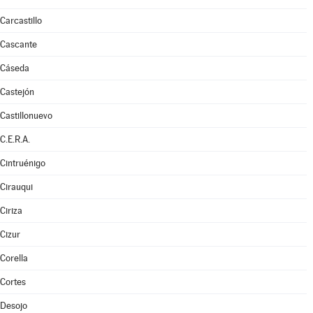
Carcastillo
Cascante
Cáseda
Castejón
Castillonuevo
C.E.R.A.
Cintruénigo
Cirauqui
Ciriza
Cizur
Corella
Cortes
Desojo