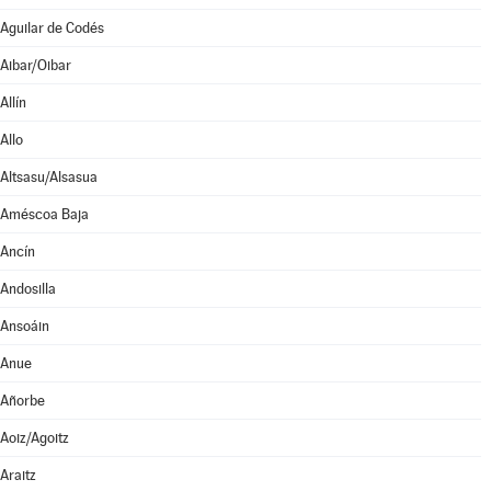
Aguilar de Codés
Aibar/Oibar
Allín
Allo
Altsasu/Alsasua
Améscoa Baja
Ancín
Andosilla
Ansoáin
Anue
Añorbe
Aoiz/Agoitz
Araitz